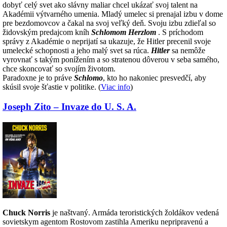
dobyť celý svet ako slávny maliar chcel ukázať svoj talent na
Akadémii výtvarného umenia. Mladý umelec si prenajal izbu v dome
pre bezdomovcov a čakal na svoj veľký deň. Svoju izbu zdieľal so
židovským predajcom kníh
Schlomom Herzlom
. S príchodom
správy z Akadémie o neprijatí sa ukazuje, že Hitler precenil svoje
umelecké schopnosti a jeho malý svet sa rúca.
Hitler
sa nemôže
vyrovnať s takým ponížením a so stratenou dôverou v seba samého,
chce skoncovať so svojím životom.
Paradoxne je to práve
Schlomo
, kto ho nakoniec presvedčí, aby
skúsil svoje šťastie v politike. (
Viac info
)
Joseph Zito – Invaze do U. S. A.
Chuck Norris
je naštvaný. Armáda teroristických žoldákov vedená
sovietskym agentom Rostovom zastihla Ameriku nepripravenú a