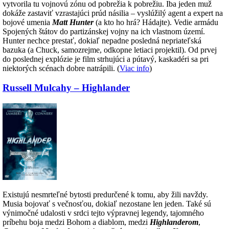
vytvorila tu vojnovú zónu od pobrežia k pobrežiu. Iba jeden muž
dokáže zastaviť vzrastajúci prúd násilia – vyslúžilý agent a expert na
bojové umenia
Matt Hunter
(a kto ho hrá? Hádajte). Vedie armádu
Spojených štátov do partizánskej vojny na ich vlastnom území.
Hunter nechce prestať, dokiaľ nepadne posledná nepriateľská
bazuka (a Chuck, samozrejme, odkopne letiaci projektil). Od prvej
do poslednej explózie je film strhujúci a pútavý, kaskadéri sa pri
niektorých scénach dobre natrápili. (
Viac info
)
Russell Mulcahy – Highlander
Existujú nesmrteľné bytosti predurčené k tomu, aby žili navždy.
Musia bojovať s večnosťou, dokiaľ nezostane len jeden. Také sú
výnimočné udalosti v srdci tejto výpravnej legendy, tajomného
príbehu boja medzi Bohom a diablom, medzi
Highlanderom
,