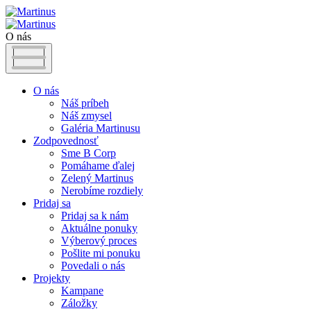
O nás
O nás
Náš príbeh
Náš zmysel
Galéria Martinusu
Zodpovednosť
Sme B Corp
Pomáhame ďalej
Zelený Martinus
Nerobíme rozdiely
Pridaj sa
Pridaj sa k nám
Aktuálne ponuky
Výberový proces
Pošlite mi ponuku
Povedali o nás
Projekty
Kampane
Záložky