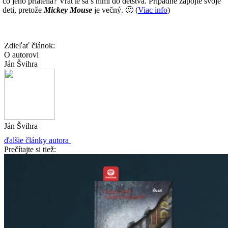
čo jeho priatelia? Vráťte sa s nimi do detstva. Prípadne zapojte svoje
deti, pretože
Mickey Mouse
je večný. 🙂 (
Viac info
)
Zdieľať článok:
O autorovi
Ján Švihra
Ján Švihra
ďalšie články autora
Prečítajte si tiež: