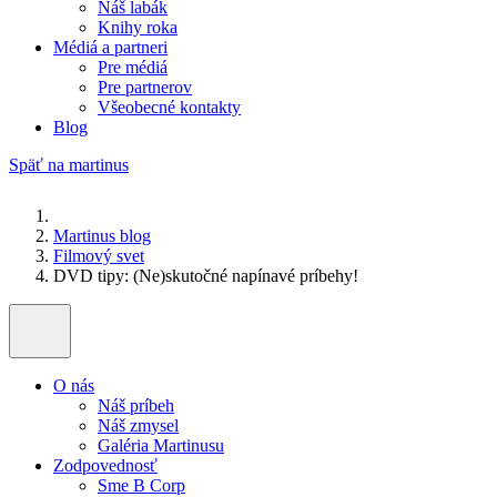
Náš labák
Knihy roka
Médiá a partneri
Pre médiá
Pre partnerov
Všeobecné kontakty
Blog
Späť na martinus
Martinus blog
Filmový svet
DVD tipy: (Ne)skutočné napínavé príbehy!
O nás
Náš príbeh
Náš zmysel
Galéria Martinusu
Zodpovednosť
Sme B Corp