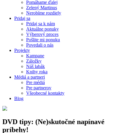
Pomáhame ďalej
Zelený Martinus
Nerobíme rozdiely
Pridaj sa
Pridaj sa k nám
Aktuálne ponuky
Výberový proces
Pošlite mi ponuku
Povedali o nás
Projekty
Kampane
Záložky
Náš labák
Knihy roka
Médiá a partneri
Pre médiá
Pre partnerov
Všeobecné kontakty
Blog
DVD tipy: (Ne)skutočné napínavé
príbehy!