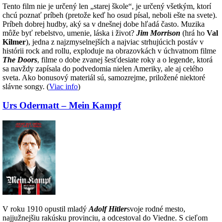
Tento film nie je určený len „starej škole“, je určený všetkým, ktorí
chcú poznať príbeh (pretože keď ho osud písal, neboli ešte na svete).
Príbeh dobrej hudby, aký sa v dnešnej dobe hľadá často. Muzika
môže byť rebelstvo, umenie, láska i život?
Jim Morrison
(hrá ho
Val
Kilmer
), jedna z najzmyselnejších a najviac strhujúcich postáv v
histórii rock and rollu, exploduje na obrazovkách v úchvatnom filme
The Doors
, filme o dobe zvanej šesťdesiate roky a o legende, ktorá
sa navždy zapísala do podvedomia nielen Ameriky, ale aj celého
sveta. Ako bonusový materiál sú, samozrejme, priložené niektoré
slávne songy. (
Viac info
)
Urs Odermatt – Mein Kampf
V roku 1910 opustil mladý
Adolf Hitler
svoje rodné mesto,
najjužnejšiu rakúsku provinciu, a odcestoval do Viedne. S cieľom