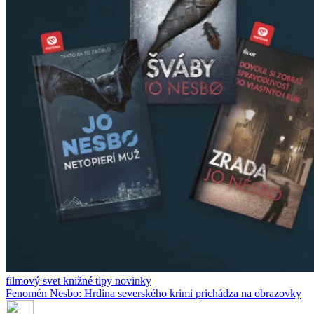
filmový svet
knižné tipy
novinky
Fenomén Nesbo: Hrdina severského krimi prichádza na obrazovky