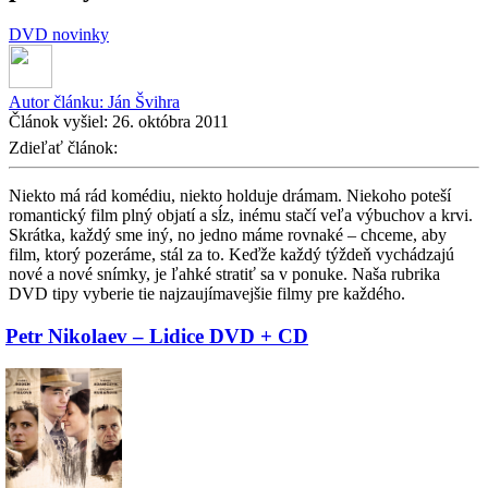
DVD novinky
Autor článku:
Ján Švihra
Článok vyšiel:
26. októbra 2011
Zdieľať článok:
Niekto má rád komédiu, niekto holduje drámam. Niekoho poteší
romantický film plný objatí a sĺz, inému stačí veľa výbuchov a krvi.
Skrátka, každý sme iný, no jedno máme rovnaké – chceme, aby
film, ktorý pozeráme, stál za to. Keďže každý týždeň vychádzajú
nové a nové snímky, je ľahké stratiť sa v ponuke. Naša rubrika
DVD tipy vyberie tie najzaujímavejšie filmy pre každého.
Petr Nikolaev – Lidice DVD + CD