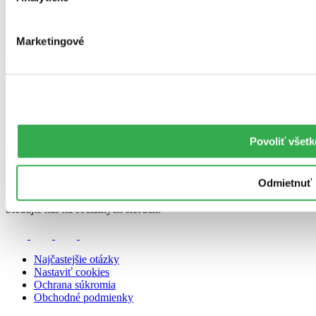
Zaujímajú ťa novinky z knižného sveta?
Prihlás sa na odber nášho newslettra.
Marketingové
odoberať newsletter
Každý týždeň pripravujeme newsletter plný (ne)knižných noviniek.
Povoliť všetk
Odoberať newsletter
Odmietnuť
© 2000-2024 Martinus. Internetové kníhkupectvo. Všetky
práva vyhradené.
Sledujte nás na sociálnych sieťach:
Najčastejšie otázky
Nastaviť cookies
Ochrana súkromia
Obchodné podmienky