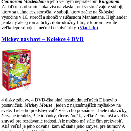
Connorom Macleodom
a jeho večným nepriateľom
Kurganom
.
Zatiaľčo osud smrteľníka visí na vlásku, oni sa stretávajú v súboji,
ktorý sa tiahne cez storočia, v súboji, ktorý začne na Škótskej
vysočine v 16. storočí a skončí v súčasnom Manhattane. Highlander
je akčný ale aj romantický, dobrodružný film, v ktorom uvidíte
veľkolepé súboje s mečmi i oslnivé triky. (
Viac info
)
Mickey nás baví – Kolekce 4 DVD
4 disky zábavy, 4 DVD-čka plné nezabudnuteľných Disneyho
postavičiek.
Mickey Mouse
, jeden z najznámejších myšiakov na
svete. Treba ho predstavovať? Všetci ho poznáme – biele rukavičky,
červené trenírky, žlté topánky, čierny ňufák, veľké čierne uši a veľký
zmysel pre rozdávanie radosti. Ale možno má stále čím prekvapiť.
Aká veľká je jeho odvaha, kam až siaha jeho zmysel pre humor? A