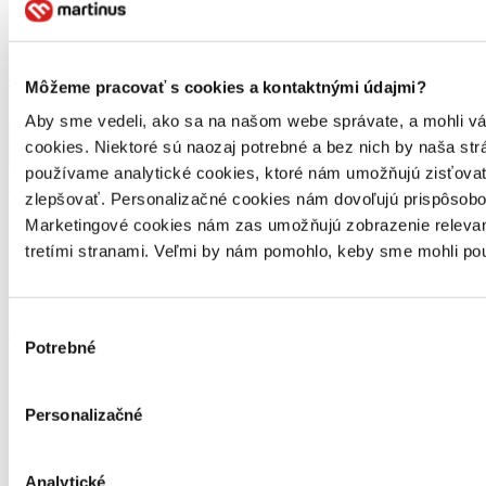
alebo dočkajú filmového či seriálového spracovania. Asi nikoho
neprekvapí, že v Martinuse milujeme knihy. No […]
celý článok
Môžeme pracovať s cookies a kontaktnými údajmi?
Najpredávanejšie knihy za rok 2020
Aby sme vedeli, ako sa na našom webe správate, a mohli vám 
cookies. Niektoré sú naozaj potrebné a bez nich by naša s
používame analytické cookies, ktoré nám umožňujú zisťovať,
Katka Kubalová
zlepšovať. Personalizačné cookies nám dovoľujú prispôsobov
28. decembra 2020
Rok sa s rokom stretol a my vám opäť prinášame už tradičný
Marketingové cookies nám zas umožňujú zobrazenie relevant
rebríček kníh, e-kníh, audiokníh, filmov a hudby, ktoré vás,
tretími stranami. Veľmi by nám pomohlo, keby sme mohli pou
knihomoľov, v minulom roku zaujali najviac. Nájdete v ňom mená,
ktoré neprekvapia, ale aj niekoľko titulov, ktoré by ste v ňom možno
nečakali. Nech sa páči, inšpirujte sa.
Výber
celý článok
Potrebné
súhlasu
Personalizačné
Analytické