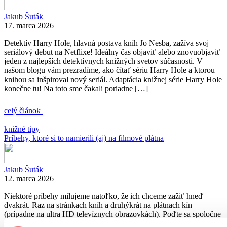
Jakub Šuták
17. marca 2026
Detektív Harry Hole, hlavná postava kníh Jo Nesba, zažíva svoj
seriálový debut na Netflixe! Ideálny čas objaviť alebo znovuobjaviť
jeden z najlepších detektívnych knižných svetov súčasnosti. V
našom blogu vám prezradíme, ako čítať sériu Harry Hole a ktorou
knihou sa inšpiroval nový seriál. Adaptácia knižnej série Harry Hole
konečne tu! Na toto sme čakali poriadne […]
celý článok
knižné tipy
Príbehy, ktoré si to namierili (aj) na filmové plátna
Jakub Šuták
12. marca 2026
Niektoré príbehy milujeme natoľko, že ich chceme zažiť hneď
dvakrát. Raz na stránkach kníh a druhýkrát na plátnach kín
(prípadne na ultra HD televíznych obrazovkách). Poďte sa spoločne
s nami pozrieť na všetky skvelé knihy, ktoré sa tento rok dočkali