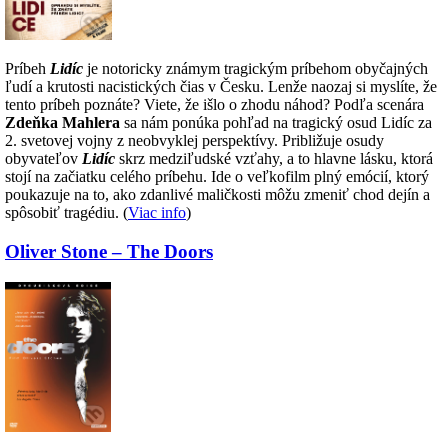
Príbeh
Lidíc
je notoricky známym tragickým príbehom obyčajných
ľudí a krutosti nacistických čias v Česku. Lenže naozaj si myslíte, že
tento príbeh poznáte? Viete, že išlo o zhodu náhod? Podľa scenára
Zdeňka Mahlera
sa nám ponúka pohľad na tragický osud Lidíc za
2. svetovej vojny z neobvyklej perspektívy. Približuje osudy
obyvateľov
Lidíc
skrz medziľudské vzťahy, a to hlavne lásku, ktorá
stojí na začiatku celého príbehu. Ide o veľkofilm plný emócií, ktorý
poukazuje na to, ako zdanlivé maličkosti môžu zmeniť chod dejín a
spôsobiť tragédiu. (
Viac info
)
Oliver Stone – The Doors