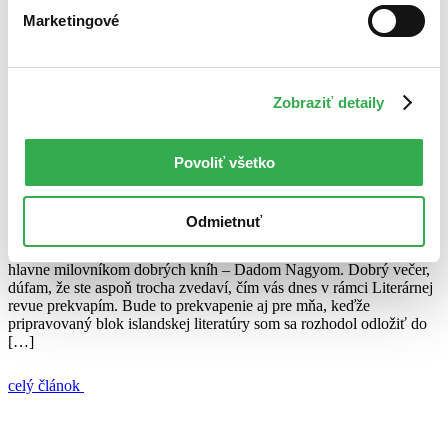
11. novembra 2011
Marketingové
celý článok
Erik Ondrejička
Matthew Sweeney
Mirka Ábelová
Péter Hunčík
Zobraziť detaily
Literárna revue s Dadom Nagyom (24.6.2011)
Povoliť všetko
Juraj Šlesar
24. júna 2011
Odmietnuť
Každý druhý týždeň vám prinášame ďalší diel Literárnej revue so
známym slovenským moderátorom, odborníkom na literatúru, ale
hlavne milovníkom dobrých kníh – Dadom Nagyom. Dobrý večer,
dúfam, že ste aspoň trocha zvedaví, čím vás dnes v rámci Literárnej
revue prekvapím. Bude to prekvapenie aj pre mňa, keďže
pripravovaný blok islandskej literatúry som sa rozhodol odložiť do
[…]
celý článok