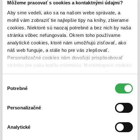
Zelený Martinus
Môžeme pracovať s cookies a kontaktnými údajmi?
Nerobíme rozdiely
Aby sme vedeli, ako sa na našom webe správate, a
Pridaj sa
Pridaj sa k nám
mohli vám zobraziť tie najlepšie tipy na knihy, zbierame
Aktuálne ponuky
cookies. Niektoré sú naozaj potrebné a bez nich by naša
Výberový proces
stránka vôbec nefungovala. Okrem toho používame
Pošlite mi ponuku
Povedali o nás
analytické cookies, ktoré nám umožňujú zisťovať, ako
Projekty
náš web funguje, a stále ho pre vás zlepšovať.
Kampane
Personalizačné cookies nám dovoľujú prispôsobovať
Záložky
Náš labák
stránku pre vašu lepšiu orientáciu. Marketingové cookies
Knihy roka
nám zas umožňujú zobrazenie relevantnej reklamy.
Médiá a partneri
Niektoré údaje zdieľame aj s tretími stranami. Veľmi by
Pre médiá
Výber
Pre partnerov
nám pomohlo, keby sme mohli používať všetky tieto
Potrebné
súhlasu
Všeobecné kontakty
cookies. Ďakujeme!
Blog
Personalizačné
Všetky články na tému: Péter Hunčík
Literárna revue s Dadom Nagyom (11.11.2011)
Analytické
Juraj Šlesar