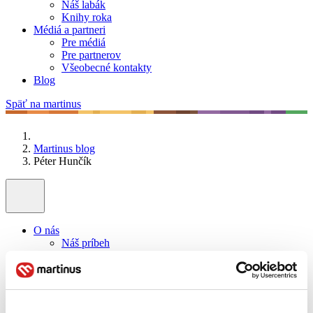
Náš labák
Knihy roka
Médiá a partneri
Pre médiá
Pre partnerov
Všeobecné kontakty
Blog
Späť na martinus
Martinus blog
Péter Hunčík
O nás
Náš príbeh
Náš zmysel
Galéria Martinusu
Zodpovednosť
Sme B Corp
Pomáhame ďalej