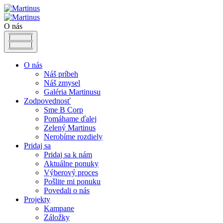
O nás
O nás
Náš príbeh
Náš zmysel
Galéria Martinusu
Zodpovednosť
Sme B Corp
Pomáhame ďalej
Zelený Martinus
Nerobíme rozdiely
Pridaj sa
Pridaj sa k nám
Aktuálne ponuky
Výberový proces
Pošlite mi ponuku
Povedali o nás
Projekty
Kampane
Záložky