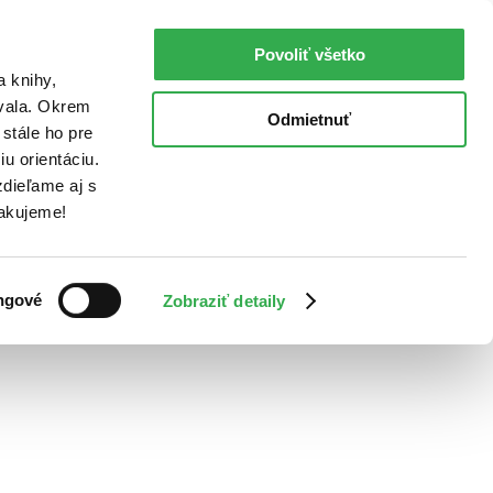
Povoliť všetko
a knihy,
ovala. Okrem
Odmietnuť
stále ho pre
u orientáciu.
dieľame aj s
Ďakujeme!
ngové
Zobraziť detaily