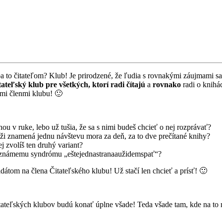
hýba to čitateľom? Klub! Je prirodzené, že ľudia s rovnakými záujmami sa
itateľský klub pre všetkých, ktorí radi čítajú
a
rovnako
radi o knihá
nými členmi klubu! 🙂
ihou v ruke, lebo už tušia, že sa s nimi budeš chcieť o nej rozprávať?
áži znamená jednu návštevu mora za deň, za to dve prečítané knihy?
j zvolíš ten druhý variant?
) známemu syndrómu „eštejednastranaaužidemspať“?
átom na člena Čitateľského klubu! Už stačí len chcieť a prísť! 🙂
h čitateľských klubov budú konať úplne všade! Teda všade tam, kde na t