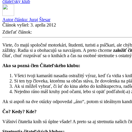
čitateľský klub
Autor článku:
Juraj Šlesar
Článok vyšiel:
3. apríla 2012
Zdieľať článok:
Viete, čo majú spoločné motorkári, študenti, turisti a psíčkari, ale c
zážitky. Radia si a obohacujú sa navzájom. A preto chceme
založiť č
čítať, chuť rozprávať sa o knihách a čas na osobné stretnutie s ostat
Ako sa pozná člen Čitateľského klubu:
Všetci tvoji kamaráti nasadia ostražitý výraz, keď ťa vidia s kn
Si ten typ človeka, ktorému sa občas stáva, že dovolenka na pl
Ak si môžeš vybrať, či ísť do kina alebo do kníhkupectva, radše
Nejedno ráno máš kruhy pod očami, lebo si opäť podľahol(-a
Ak si aspoň na dve otázky odpovedal „áno“, potom si ideálnym kandid
Čo? Kedy? Kde?
Vášniví čitatelia kníh sú úplne všade! A preto sa aj stretnutia našic
Stretnutia čitateľských klubov: