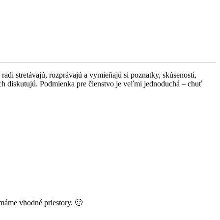
 radi stretávajú, rozprávajú a vymieňajú si poznatky, skúsenosti,
ch diskutujú. Podmienka pre členstvo je veľmi jednoduchá – chuť
o máme vhodné priestory. 🙂