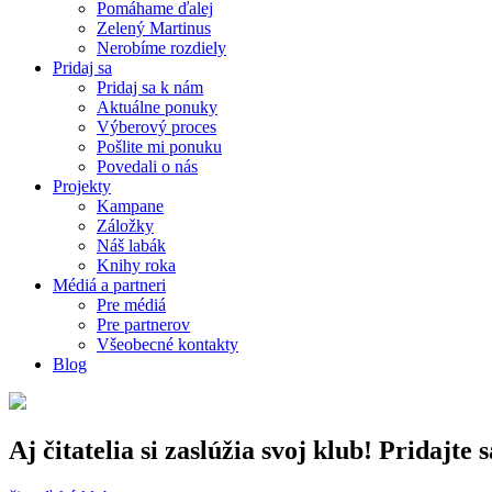
Pomáhame ďalej
Zelený Martinus
Nerobíme rozdiely
Pridaj sa
Pridaj sa k nám
Aktuálne ponuky
Výberový proces
Pošlite mi ponuku
Povedali o nás
Projekty
Kampane
Záložky
Náš labák
Knihy roka
Médiá a partneri
Pre médiá
Pre partnerov
Všeobecné kontakty
Blog
Aj čitatelia si zaslúžia svoj klub! Pridajte 