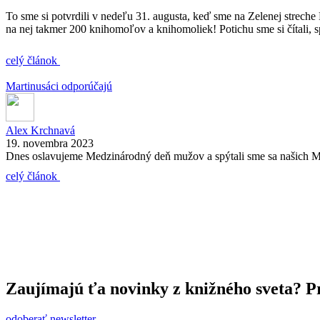
To sme si potvrdili v nedeľu 31. augusta, keď sme na Zelenej streche 
na nej takmer 200 knihomoľov a knihomoliek! Potichu sme si čítali, 
celý článok
Martinusáci odporúčajú
Alex Krchnavá
19. novembra 2023
Dnes oslavujeme Medzinárodný deň mužov a spýtali sme sa našich Marti
celý článok
Zaujímajú ťa novinky z knižného sveta? Pr
odoberať newsletter