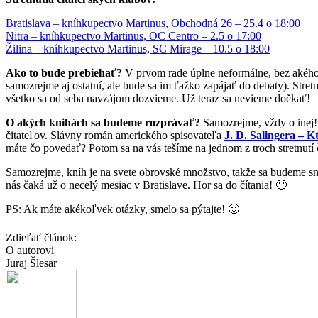
Bratislava – kníhkupectvo Martinus, Obchodná 26 – 25.4 o 18:00
Nitra – kníhkupectvo Martinus, OC Centro – 2.5 o 17:00
Žilina – kníhkupectvo Martinus, SC Mirage – 10.5 o 18:00
Ako to bude prebiehať?
V prvom rade úplne neformálne, bez akéhokoľ
samozrejme aj ostatní, ale bude sa im ťažko zapájať do debaty). Stre
všetko sa od seba navzájom dozvieme. Už teraz sa nevieme dočkať!
O akých knihách sa budeme rozprávať?
Samozrejme, vždy o inej! 
čitateľov. Slávny román amerického spisovateľa
J. D. Salingera – Kt
máte čo povedať? Potom sa na vás tešíme na jednom z troch stretnutí 
Samozrejme, kníh je na svete obrovské množstvo, takže sa budeme sna
nás čaká už o necelý mesiac v Bratislave. Hor sa do čítania! 🙂
PS: Ak máte akékoľvek otázky, smelo sa pýtajte! 🙂
Zdieľať článok:
O autorovi
Juraj Šlesar