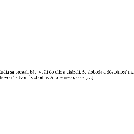
Ľudia sa prestali báť, vyšli do ulíc a ukázali, že sloboda a dôstojnos
ovoriť a tvoriť slobodne. A to je niečo, čo v […]