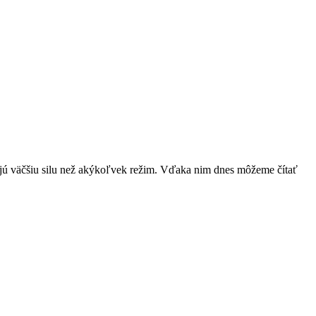
ť majú väčšiu silu než akýkoľvek režim. Vďaka nim dnes môžeme čítať