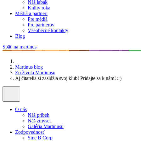
Náš labák
Knihy roka
Médiá a partneri
Pre médiá
Pre partnerov
Všeobecné kontakty
Blog
Späť na martinus
Martinus blog
Zo života Martinusu
Aj čitatelia si zaslúžia svoj klub! Pridajte sa k nám! :-)
O nás
Náš príbeh
Náš zmysel
Galéria Martinusu
Zodpovednosť
Sme B Corp