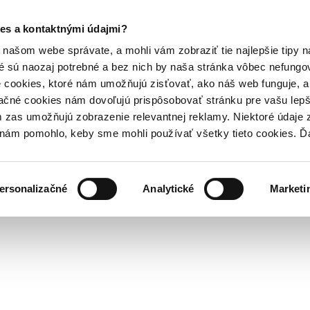
es a kontaktnými údajmi?
našom webe správate, a mohli vám zobraziť tie najlepšie tipy n
é sú naozaj potrebné a bez nich by naša stránka vôbec nefung
 cookies, ktoré nám umožňujú zisťovať, ako náš web funguje, a 
ačné cookies nám dovoľujú prispôsobovať stránku pre vašu lepši
zas umožňujú zobrazenie relevantnej reklamy. Niektoré údaje z
y nám pomohlo, keby sme mohli používať všetky tieto cookies. 
ersonalizačné
Analytické
Marketi