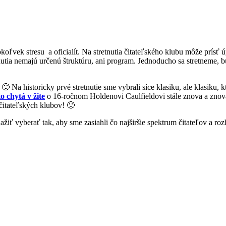
vek stresu a oficialít. Na stretnutia čitateľského klubu môže prísť úpl
tnutia nemajú určenú štruktúru, ani program. Jednoducho sa stretneme,
 Na historicky prvé stretnutie sme vybrali síce klasiku, ale klasiku,
o chytá v žite
o 16-ročnom Holdenovi Caulfieldovi stále znova a znova 
čitateľských klubov! 🙂
žiť vyberať tak, aby sme zasiahli čo najširšie spektrum čitateľov a ro