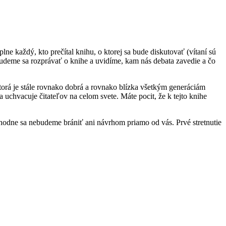
ne každý, kto prečítal knihu, o ktorej sa bude diskutovať (vítaní sú
 budeme sa rozprávať o knihe a uvidíme, kam nás debata zavedie a čo
 ktorá je stále rovnako dobrá a rovnako blízka všetkým generáciám
uchvacuje čitateľov na celom svete. Máte pocit, že k tejto knihe
zhodne sa nebudeme brániť ani návrhom priamo od vás. Prvé stretnutie