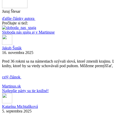
Juraj Šlesar
ďalšie články autora
Prečítajte si tiež:
Sloboda nás spája aj v Martinuse
Jakub Šuták
16. novembra 2025
Pred 36 rokmi sa na námestiach ozývali slová, ktoré zmenili krajinu. 
knihy, ktoré by sa vtedy schovávali pod pultom. Môžeme premýšľať, h
celý článok
Martinus.sk
Najlepšie párty su tie knižné!
Katarína Michtalíková
5. septembra 2025