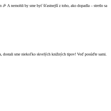
m 🎉 A nemohli by sme byť šťastnejší z toho, ako dopadla – stretlo sa
da, dostali sme niekoľko skvelých knižných tipov! Veď posúďte sami.