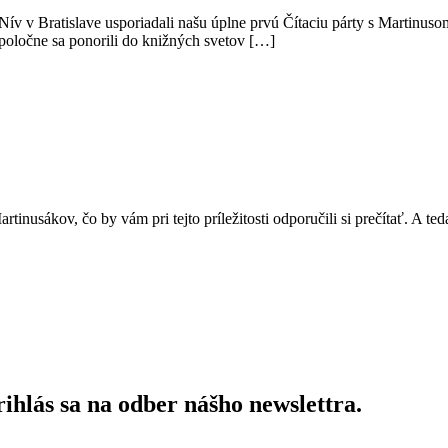
Nív v Bratislave usporiadali našu úplne prvú Čítaciu párty s Martinuso
spoločne sa ponorili do knižných svetov […]
nusákov, čo by vám pri tejto príležitosti odporučili si prečítať. A te
ihlás sa na odber nášho newslettra.