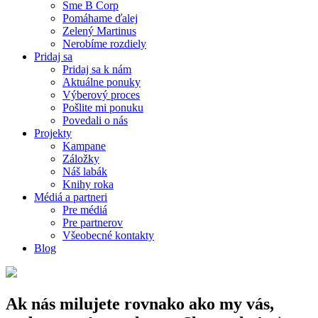
Sme B Corp
Pomáhame ďalej
Zelený Martinus
Nerobíme rozdiely
Pridaj sa
Pridaj sa k nám
Aktuálne ponuky
Výberový proces
Pošlite mi ponuku
Povedali o nás
Projekty
Kampane
Záložky
Náš labák
Knihy roka
Médiá a partneri
Pre médiá
Pre partnerov
Všeobecné kontakty
Blog
Ak nás milujete rovnako ako my vás,