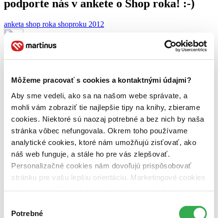
podporte nás v ankete o Shop roka! :-)
anketa
shop roka
shoproku 2012
Autor článku:
Juraj Šlesar
Článok vyšiel:
3. augusta 2012
Zdieľať článok:
Môžeme pracovať s cookies a kontaktnými údajmi?
Aby sme vedeli, ako sa na našom webe správate, a
Milí Martinusáci,
mohli vám zobraziť tie najlepšie tipy na knihy, zbierame
naša práca nás neuveriteľne baví. Je to hlavne preto, lebo
milujeme
cookies. Niektoré sú naozaj potrebné a bez nich by naša
knihy a čítanie
. Ale aj preto, že jediné, čo nás baví ešte viac, je
prinášať vám radosť
. Nie je pre nás väčšej odmeny, ako váš
stránka vôbec nefungovala. Okrem toho používame
spokojný úsmev, prípadne tiché uznanlivé „wow“. Milujeme to.
analytické cookies, ktoré nám umožňujú zisťovať, ako
Milujeme túto prácu. A milujeme vás, našich zákazníkov. Ak sa vám
náš web funguje, a stále ho pre vás zlepšovať.
zdá, že to robíme dobre, veľmi nás poteší
vaša podpora v
ankete o
Shop roka
.
Ďakujeme! 🙂
Personalizačné cookies nám dovoľujú prispôsobovať
stránku pre vašu lepšiu orientáciu. Marketingové cookies
Podporiť nás môžete
jednoduchým vyplnením formulára
priamo
nám zas umožňujú zobrazenie relevantnej reklamy.
TU
. A aby ste to mali ešte trochu ľahšie, trochu sme vám s tým
vypĺňaním pomohli. 🙂 Ešte raz vám veľmi pekne ďakujeme.
Vašu
Niektoré údaje zdieľame aj s tretími stranami. Veľmi by
Výber
podporu
si nesmierne ceníme
a neustále si uvedomujeme, že
nám pomohlo, keby sme mohli používať všetky tieto
Potrebné
súhlasu
Martinus.sk
je tým, čím je, len a len vďaka vám, našim