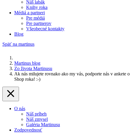
Náš labák
Knihy roka
Médiá a partneri
Pre médiá
Pre partnerov
Všeobecné kontakty
Blog
Späť na martinus
Martinus blog
Zo života Martinusu
Ak nás milujete rovnako ako my vás, podporte nás v ankete o
Shop roka! :-)
O nás
Náš príbeh
Náš zmysel
Galéria Martinusu
Zodpovednosť