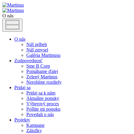
O nás
O nás
Náš príbeh
Náš zmysel
Galéria Martinusu
Zodpovednosť
Sme B Corp
Pomáhame ďalej
Zelený Martinus
Nerobíme rozdiely
Pridaj sa
Pridaj sa k nám
Aktuálne ponuky
Výberový proces
Pošlite mi ponuku
Povedali o nás
Projekty
Kampane
Záložky