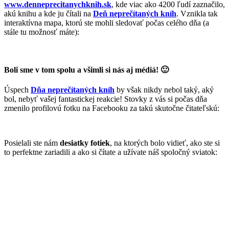
www.denneprecitanychknih.sk
, kde viac ako 4200 ľudí zaznačilo,
akú knihu a kde ju čítali na
Deň neprečítaných kníh
. Vznikla tak
interaktívna mapa, ktorú ste mohli sledovať počas celého dňa (a
stále tu možnosť máte):
Boli sme v tom spolu a všimli si nás aj médiá! 🙂
Úspech
Dňa neprečítaných kníh
by však nikdy nebol taký, aký
bol, nebyť vašej fantastickej reakcie! Stovky z vás si počas dňa
zmenilo profilovú fotku na Facebooku za takú skutočne čitateľskú:
Posielali ste nám
desiatky fotiek
, na ktorých bolo vidieť, ako ste si
to perfektne zariadili a ako si čítate a užívate náš spoločný sviatok: