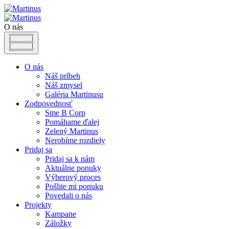
O nás
O nás
Náš príbeh
Náš zmysel
Galéria Martinusu
Zodpovednosť
Sme B Corp
Pomáhame ďalej
Zelený Martinus
Nerobíme rozdiely
Pridaj sa
Pridaj sa k nám
Aktuálne ponuky
Výberový proces
Pošlite mi ponuku
Povedali o nás
Projekty
Kampane
Záložky