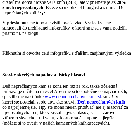
čitateľ má doma hrozne veľa kníh (245!), ale v priemere je až
28%
z nich neprečítaných
! Ešteže sa už blížil 31. august a s ním aj Deň
neprečítaných kníh! 🙂
V prieskumu sme toho ale zistili oveľa viac. Výsledky sme
spracovali do prehľadnej infografiky, o ktorú sme sa s vami podelili
priamo tu, na blogu:
Kliknutím si otvoríte celú infografiku s ďalšími zaujímavými výsledk
Stovky skvelých nápadov a tisícky hlasov!
Deň neprečítaných kníh sa koná len raz za rok, takže dôsledná
príprava je určite na mieste! Aby sme si to spoločne čo najviac užili,
spustili sme na stránke
www.denneprecitanychknih.sk
súťaž, v
ktorej ste posielali svoje tipy, ako stráviť
Deň neprečítaných kníh
čo najpríjemnejšie. Tipy ste mohli nielen pridávať, ale aj hlasovať za
tipy ostatných. Ten, ktorý získal najviac hlasov, sa stal zároveň
víťazom skvelého Tuli vaku, v ktorom sa číta úplne najlepšie
(môžete si to overiť v našich kamenných kníhkupectvách).