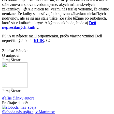
stále znova a znova uvedomujeme, akých máme skvelých
zákazníkov! 🙂 Ale nielen to! Veľmi nás teší aj vedomie, že čítanie
nemizne. Že knihy sa nestávajú okrajovou zábavkou niekoľkých
podivínov, ale že sú nás stále tisíce. Že stále túžime po príbehoch,
ktoré sú v knihách ukryté. A kým to tak bude, bude aj
Deň
neprečítaných kníh
…
PS: A tu nájdete malú pripomienku, prečo vlastne vznikol Deň
neprečítaných kníh
KLIK
. 🙂
Zdieľať článok:
O autorovi
Juraj Šlesar
Juraj Šlesar
ďalšie články autora
Prečítajte si tiež:
Sloboda nás spája aj v Martinuse