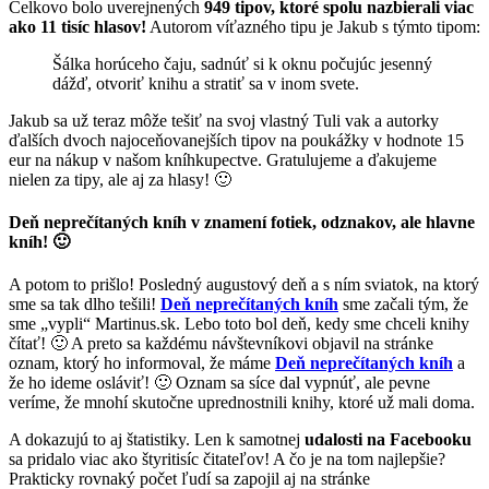
Celkovo bolo uverejnených
949 tipov, ktoré spolu nazbierali viac
ako 11 tisíc hlasov!
Autorom víťazného tipu je Jakub s týmto tipom:
Šálka horúceho čaju, sadnúť si k oknu počujúc jesenný
dážď, otvoriť knihu a stratiť sa v inom svete.
Jakub sa už teraz môže tešiť na svoj vlastný Tuli vak a autorky
ďalších dvoch najoceňovanejších tipov na poukážky v hodnote 15
eur na nákup v našom kníhkupectve. Gratulujeme a ďakujeme
nielen za tipy, ale aj za hlasy! 🙂
Deň neprečítaných kníh v znamení fotiek, odznakov, ale hlavne
kníh! 🙂
A potom to prišlo! Posledný augustový deň a s ním sviatok, na ktorý
sme sa tak dlho tešili!
Deň neprečítaných kníh
sme začali tým, že
sme „vypli“ Martinus.sk. Lebo toto bol deň, kedy sme chceli knihy
čítať! 🙂 A preto sa každému návštevníkovi objavil na stránke
oznam, ktorý ho informoval, že máme
Deň neprečítaných kníh
a
že ho ideme osláviť! 🙂 Oznam sa síce dal vypnúť, ale pevne
veríme, že mnohí skutočne uprednostnili knihy, ktoré už mali doma.
A dokazujú to aj štatistiky. Len k samotnej
udalosti na Facebooku
sa pridalo viac ako štyritisíc čitateľov! A čo je na tom najlepšie?
Prakticky rovnaký počet ľudí sa zapojil aj na stránke