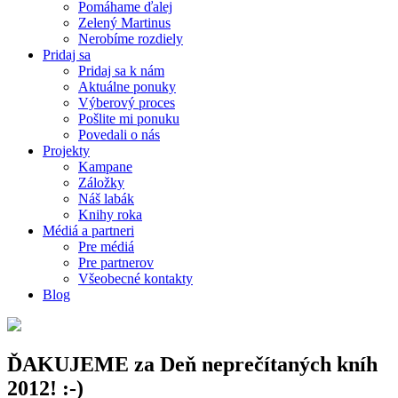
Pomáhame ďalej
Zelený Martinus
Nerobíme rozdiely
Pridaj sa
Pridaj sa k nám
Aktuálne ponuky
Výberový proces
Pošlite mi ponuku
Povedali o nás
Projekty
Kampane
Záložky
Náš labák
Knihy roka
Médiá a partneri
Pre médiá
Pre partnerov
Všeobecné kontakty
Blog
ĎAKUJEME za Deň neprečítaných kníh
2012! :-)