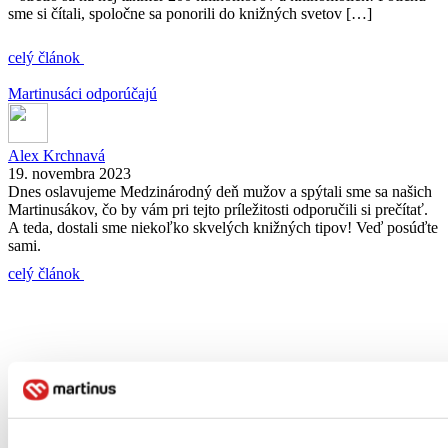
sme si čítali, spoločne sa ponorili do knižných svetov […]
celý článok
Martinusáci odporúčajú
Alex Krchnavá
19. novembra 2023
Dnes oslavujeme Medzinárodný deň mužov a spýtali sme sa našich
Martinusákov, čo by vám pri tejto príležitosti odporučili si prečítať.
A teda, dostali sme niekoľko skvelých knižných tipov! Veď posúďte
sami.
celý článok
Zaujímajú ťa novinky z knižného sveta?