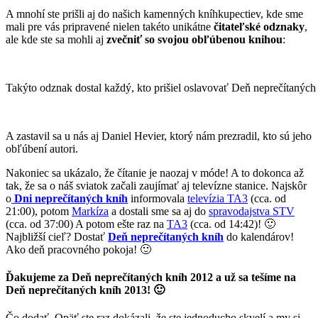
A mnohí ste prišli aj do našich kamenných kníhkupectiev, kde sme
mali pre vás pripravené nielen takéto unikátne
čitateľské odznaky
,
ale kde ste sa mohli aj
zvečniť so svojou obľúbenou knihou
:
Takýto odznak dostal každý, kto prišiel oslavovať Deň neprečítaných
A zastavil sa u nás aj Daniel Hevier, ktorý nám prezradil, kto sú jeho
obľúbení autori.
Nakoniec sa ukázalo, že čítanie je naozaj v móde! A to dokonca až
tak, že sa o náš sviatok začali zaujímať aj televízne stanice. Najskôr
o
Dni neprečítaných kníh
informovala
televízia TA3
(cca. od
21:00), potom
Markíza
a dostali sme sa aj do
spravodajstva STV
(cca. od 37:00) A potom ešte raz na
TA3
(cca. od 14:42)! 🙂
Najbližší cieľ? Dostať
Deň neprečítaných kníh
do kalendárov!
Ako deň pracovného pokoja! 🙂
Ďakujeme za Deň neprečítaných kníh 2012 a už sa tešíme na
Deň neprečítaných kníh 2013! 🙂
Čo dodať. Opäť ste raz dokázali, že ste jednoducho skvelí a my si