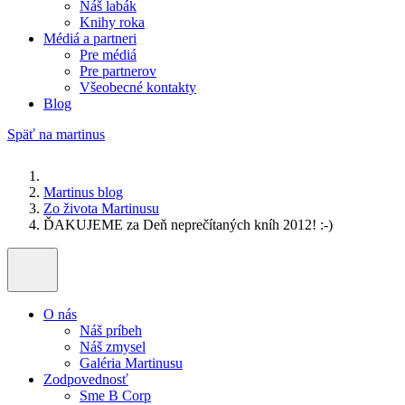
Náš labák
Knihy roka
Médiá a partneri
Pre médiá
Pre partnerov
Všeobecné kontakty
Blog
Späť na martinus
Martinus blog
Zo života Martinusu
ĎAKUJEME za Deň neprečítaných kníh 2012! :-)
O nás
Náš príbeh
Náš zmysel
Galéria Martinusu
Zodpovednosť
Sme B Corp