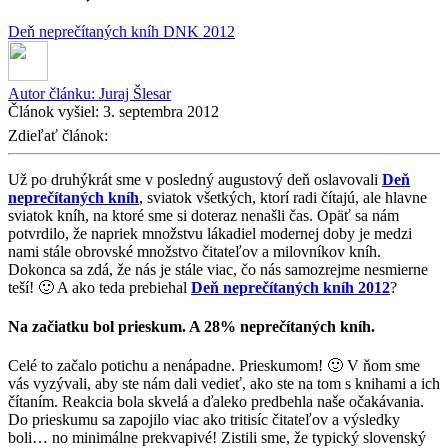
Deň neprečítaných kníh
DNK 2012
Autor článku:
Juraj Šlesar
Článok vyšiel:
3. septembra 2012
Zdieľať článok:
Už po druhýkrát sme v posledný augustový deň oslavovali
Deň
neprečítaných kníh
, sviatok všetkých, ktorí radi čítajú, ale hlavne
sviatok kníh, na ktoré sme si doteraz nenašli čas. Opäť sa nám
potvrdilo, že napriek množstvu lákadiel modernej doby je medzi
nami stále obrovské množstvo čitateľov a milovníkov kníh.
Dokonca sa zdá, že nás je stále viac, čo nás samozrejme nesmierne
teší! 🙂 A ako teda prebiehal
Deň neprečítaných kníh 2012
?
Na začiatku bol prieskum. A 28% neprečítaných kníh.
Celé to začalo potichu a nenápadne. Prieskumom! 🙂 V ňom sme
vás vyzývali, aby ste nám dali vedieť, ako ste na tom s knihami a ich
čítaním. Reakcia bola skvelá a ďaleko predbehla naše očakávania.
Do prieskumu sa zapojilo viac ako tritisíc čitateľov a výsledky
boli… no minimálne prekvapivé! Zistili sme, že typický slovenský