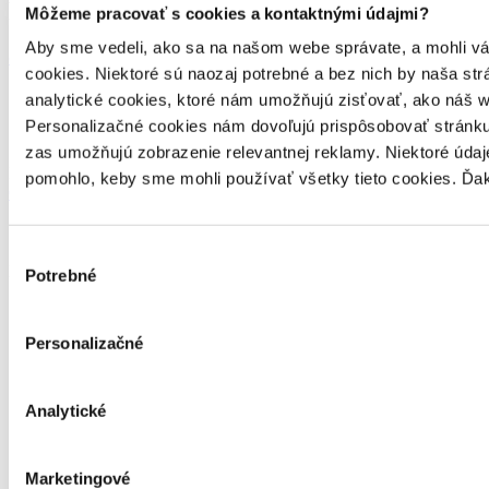
Prihlás sa na odber nášho newslettra.
Môžeme pracovať s cookies a kontaktnými údajmi?
Aby sme vedeli, ako sa na našom webe správate, a mohli vám 
odoberať newsletter
cookies. Niektoré sú naozaj potrebné a bez nich by naša s
analytické cookies, ktoré nám umožňujú zisťovať, ako náš we
Personalizačné cookies nám dovoľujú prispôsobovať stránku
zas umožňujú zobrazenie relevantnej reklamy. Niektoré údaje
Každý týždeň pripravujeme newsletter plný (ne)knižných noviniek.
pomohlo, keby sme mohli používať všetky tieto cookies. Ďa
Odoberať newsletter
© 2000-2024 Martinus. Internetové kníhkupectvo. Všetky
Výber
práva vyhradené.
Potrebné
súhlasu
Sledujte nás na sociálnych sieťach:
Personalizačné
Najčastejšie otázky
Nastaviť cookies
Ochrana súkromia
Analytické
Obchodné podmienky
Marketingové