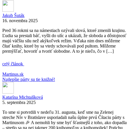
Jakub Šuták
16. novembra 2025
Pred 36 rokmi sa na námestiach ozývali slová, ktoré zmenili krajinu.
Ľudia sa prestali báť, vyšli do ulíc a ukázali, že sloboda a dôstojnosť
majú väčšiu silu než akýkoľvek režim. Vďaka nim dnes môžeme
čítať knihy, ktoré by sa vtedy schovávali pod pultom. Môžeme
premýšľať, hovoriť a tvoriť slobodne. A to je niečo, čo v […]
celý článok
Martinus.sk
Najlepšie párty su tie knižné!
Katarína Michtalíková
5. septembra 2025
To sme si potvrdili v nedeľu 31. augusta, keď sme na Zelenej
streche Nív v Bratislave usporiadali našu úplne prvú Čítaciu párty s
Martinusom 🎉 A nemohli by sme byť šťastnejší z toho, ako dopadla
– stretlo sa na nej takmer 200 knihomoľov a knihomoliek! Potichu