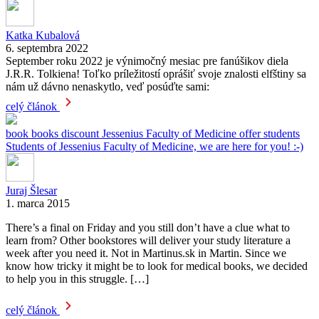
Katka Kubalová
6. septembra 2022
September roku 2022 je výnimočný mesiac pre fanúšikov diela
J.R.R. Tolkiena! Toľko príležitostí oprášiť svoje znalosti elfštiny sa
nám už dávno nenaskytlo, veď posúďte sami:
celý článok
book
books
discount
Jessenius Faculty of Medicine
offer
students
Students of Jessenius Faculty of Medicine, we are here for you! :-)
Juraj Šlesar
1. marca 2015
There’s a final on Friday and you still don’t have a clue what to
learn from? Other bookstores will deliver your study literature a
week after you need it. Not in Martinus.sk in Martin. Since we
know how tricky it might be to look for medical books, we decided
to help you in this struggle. […]
celý článok