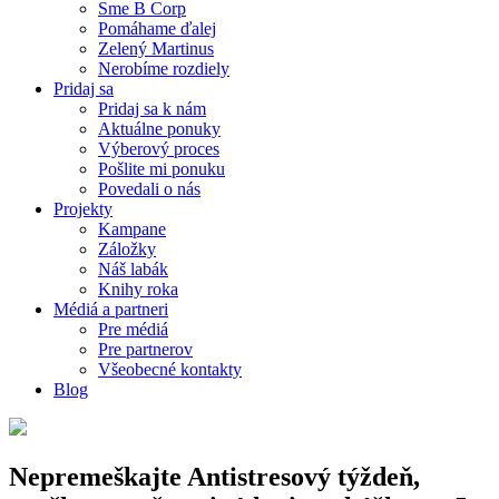
Sme B Corp
Pomáhame ďalej
Zelený Martinus
Nerobíme rozdiely
Pridaj sa
Pridaj sa k nám
Aktuálne ponuky
Výberový proces
Pošlite mi ponuku
Povedali o nás
Projekty
Kampane
Záložky
Náš labák
Knihy roka
Médiá a partneri
Pre médiá
Pre partnerov
Všeobecné kontakty
Blog
Nepremeškajte Antistresový týždeň,