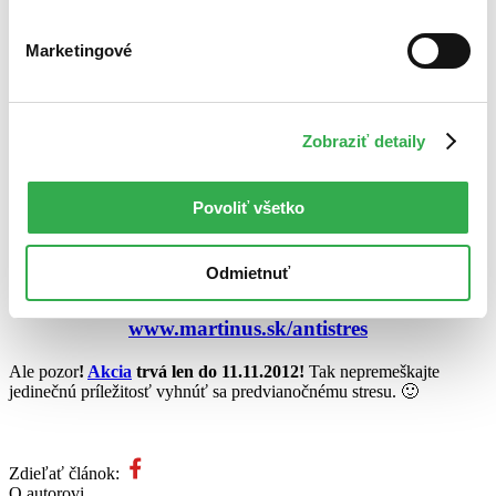
Knižného poradcu
.
Stačí si zvoliť vek, pohlavie a obľúbený žáner
a potom sa už len nechať inšpirovať našimi tipmi. 🙂
Marketingové
Najlepšia ovečka je relaxačná ovečka! A k nej poštovné
zadarmo!
Všetkými milovaná a zbožňovaná
ovečka sa vrátila
! Minulý rok
Zobraziť detaily
sme jej hladkaním strávili desiatky tisíc minút a ona sa nám
odmenila pocitom pokoja a relaxu, vďaka ktorému sa čelilo
predvianočnému stresu oveľa ľahšie!
Povoliť všetko
Teraz je tu opäť a s ňou aj
možnosť získať poštovné zadarmo
!
Stačí nazbierať štvorlístky za všetky triky, ktoré ovečka dokáže
(zbohom produktivita v práci!) a je to!
Poštovné zadarmo
bude
Odmietnuť
vaše. 🙂 Ovečku, aj poradcu nájdete priamo na stránke akcie:
www.martinus.sk/antistres
Ale pozor
!
Akcia
trvá len do 11.11.2012!
Tak nepremeškajte
jedinečnú príležitosť vyhnúť sa predvianočnému stresu. 🙂
Zdieľať článok:
O autorovi