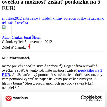
ovečku a možnosť získať poukážku na 5
EUR!
antistres2012
antistresový týždeň
knižný poradca
poštovné zadarmo
relaxačná ovečka
Autor článku:
Juraj Šlesar
Článok vyšiel:
5. novembra 2012
Zdieľať článok:
Milí Martinusáci,
máme pre vás hneď tri skvelé správy! 🙂 Legendárna relaxačná
ovečka je späť. Aj tento rok máte možnosť
získať
poukážku na 5
EUR
.
A náš darčekový pomocník sa už trasie nedočkavosťou, aby
vám pomohol vybrať tie najlepšie knihy pre vašich blízkych! A
hlavný bonus? Stres z predvianočných nákupov sa vás týkať
nebude! 🙂
Predvianočný stres? A na čo, keď je tu Antistresový týždeň?
Vianoce sú jedným z najkrajších sviatkov v roku. Len keby ich