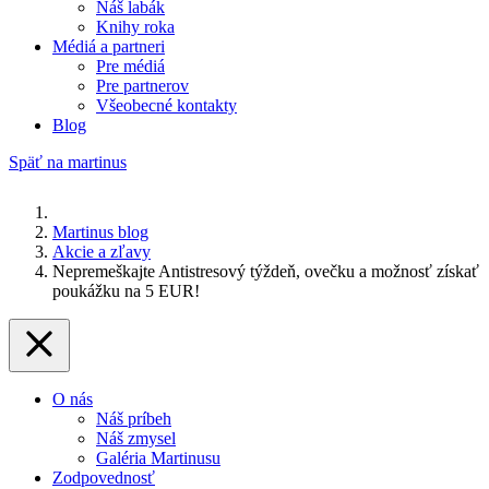
Náš labák
Knihy roka
Médiá a partneri
Pre médiá
Pre partnerov
Všeobecné kontakty
Blog
Späť na martinus
Martinus blog
Akcie a zľavy
Nepremeškajte Antistresový týždeň, ovečku a možnosť získať
poukážku na 5 EUR!
O nás
Náš príbeh
Náš zmysel
Galéria Martinusu
Zodpovednosť