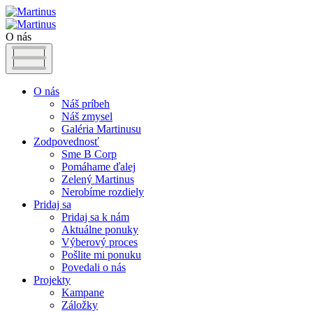
O nás
O nás
Náš príbeh
Náš zmysel
Galéria Martinusu
Zodpovednosť
Sme B Corp
Pomáhame ďalej
Zelený Martinus
Nerobíme rozdiely
Pridaj sa
Pridaj sa k nám
Aktuálne ponuky
Výberový proces
Pošlite mi ponuku
Povedali o nás
Projekty
Kampane
Záložky