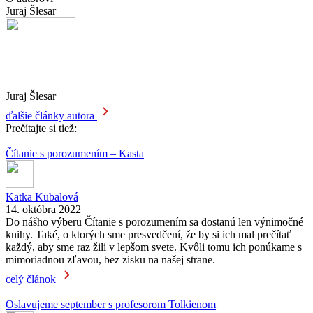
Juraj Šlesar
Juraj Šlesar
ďalšie články autora
Prečítajte si tiež:
Čítanie s porozumením – Kasta
Katka Kubalová
14. októbra 2022
Do nášho výberu Čítanie s porozumením sa dostanú len výnimočné
knihy. Také, o ktorých sme presvedčení, že by si ich mal prečítať
každý, aby sme raz žili v lepšom svete. Kvôli tomu ich ponúkame s
mimoriadnou zľavou, bez zisku na našej strane.
celý článok
Oslavujeme september s profesorom Tolkienom