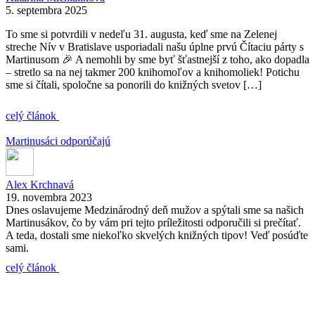
5. septembra 2025
To sme si potvrdili v nedeľu 31. augusta, keď sme na Zelenej
streche Nív v Bratislave usporiadali našu úplne prvú Čítaciu párty s
Martinusom 🎉 A nemohli by sme byť šťastnejší z toho, ako dopadla
– stretlo sa na nej takmer 200 knihomoľov a knihomoliek! Potichu
sme si čítali, spoločne sa ponorili do knižných svetov […]
celý článok
Martinusáci odporúčajú
Alex Krchnavá
19. novembra 2023
Dnes oslavujeme Medzinárodný deň mužov a spýtali sme sa našich
Martinusákov, čo by vám pri tejto príležitosti odporučili si prečítať.
A teda, dostali sme niekoľko skvelých knižných tipov! Veď posúďte
sami.
celý článok