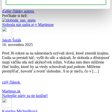
Juraj Šlesar
ďalšie články autora
Prečítajte si tiež:
Sloboda nás spája aj v Martinuse
Jakub Šuták
16. novembra 2025
Pred 36 rokmi sa na námestiach ozývali slová, ktoré zmenili krajinu.
Ľudia sa prestali báť, vyšli do ulíc a ukázali, že sloboda a dôstojnosť
majú väčšiu silu než akýkoľvek režim. Vďaka nim dnes môžeme
čítať knihy, ktoré by sa vtedy schovávali pod pultom. Môžeme
premýšľať, hovoriť a tvoriť slobodne. A to je niečo, čo v […]
celý článok
Martinus.sk
Najlepšie párty su tie knižné!
Katarína Michtalíková