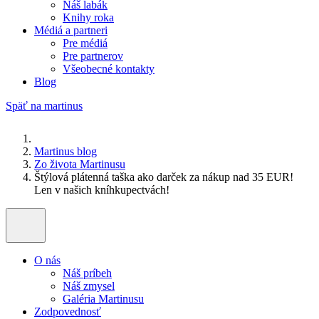
Náš labák
Knihy roka
Médiá a partneri
Pre médiá
Pre partnerov
Všeobecné kontakty
Blog
Späť na martinus
Martinus blog
Zo života Martinusu
Štýlová plátenná taška ako darček za nákup nad 35 EUR!
Len v našich kníhkupectvách!
O nás
Náš príbeh
Náš zmysel
Galéria Martinusu
Zodpovednosť