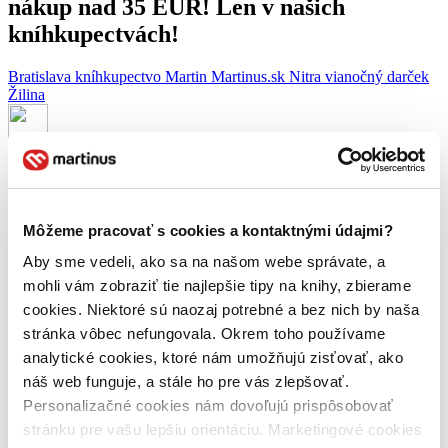
nákup nad 35 EUR! Len v našich
kníhkupectvách!
Bratislava
kníhkupectvo
Martin
Martinus.sk
Nitra
vianočný darček
Žilina
Autor článku:
Juraj Šlesar
Článok vyšiel:
3. decembra 2012
Zdieľať článok:
Môžeme pracovať s cookies a kontaktnými údajmi?
Milí Martinusáci,
Aby sme vedeli, ako sa na našom webe správate, a
určite ste si všimli, že návšteva našich kamenných kníhkupectiev je
mohli vám zobraziť tie najlepšie tipy na knihy, zbierame
zaťažkávajúcou skúškou pevnej vôle. Toľko nádherných kníh a len
cookies. Niektoré sú naozaj potrebné a bez nich by naša
dve ruky na ich odnesenie a jeden život na ich prečítanie! Aspoň s
prvým problémom sme sa vám rozhodli pomôcť! Ku každému
stránka vôbec nefungovala. Okrem toho používame
nákupu nad 35 EUR
v našich kamenných kníhkupectvách vám
analytické cookies, ktoré nám umožňujú zisťovať, ako
pribalíme ako darček aj
štýlovú plátennú tašku
!
náš web funguje, a stále ho pre vás zlepšovať.
Vďaka našej plátennej taške si nielen odnesiete bez problémov
Personalizačné cookies nám dovoľujú prispôsobovať
drahocenné knihy až do pohodlia vášho domova, ale navyše sa
stránku pre vašu lepšiu orientáciu. Marketingové cookies
budete môcť vyhrievať v závistlivých pohľadoch nejedného