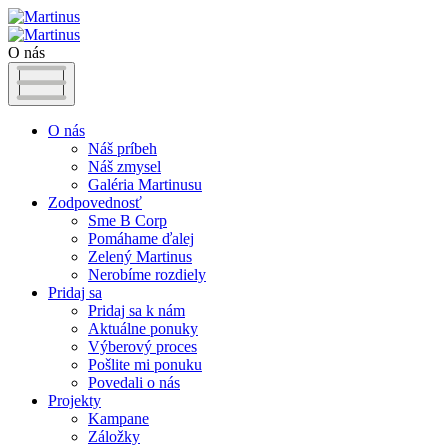
O nás
O nás
Náš príbeh
Náš zmysel
Galéria Martinusu
Zodpovednosť
Sme B Corp
Pomáhame ďalej
Zelený Martinus
Nerobíme rozdiely
Pridaj sa
Pridaj sa k nám
Aktuálne ponuky
Výberový proces
Pošlite mi ponuku
Povedali o nás
Projekty
Kampane
Záložky