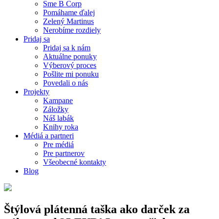
Sme B Corp
Pomáhame ďalej
Zelený Martinus
Nerobíme rozdiely
Pridaj sa
Pridaj sa k nám
Aktuálne ponuky
Výberový proces
Pošlite mi ponuku
Povedali o nás
Projekty
Kampane
Záložky
Náš labák
Knihy roka
Médiá a partneri
Pre médiá
Pre partnerov
Všeobecné kontakty
Blog
Štýlová plátenná taška ako darček za