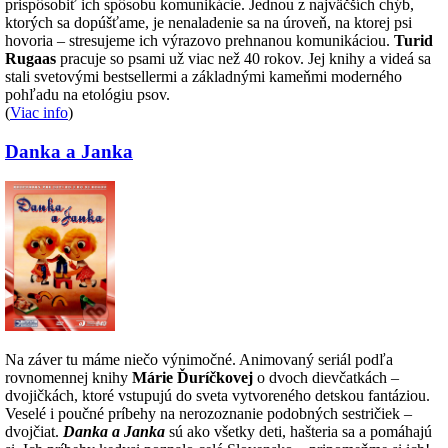
prispôsobiť ich spôsobu komunikácie. Jednou z najväčších chýb,
ktorých sa dopúšťame, je nenaladenie sa na úroveň, na ktorej psi
hovoria – stresujeme ich výrazovo prehnanou komunikáciou.
Turid
Rugaas
pracuje so psami už viac než 40 rokov. Jej knihy a videá sa
stali svetovými bestsellermi a základnými kameňmi moderného
pohľadu na etológiu psov.
(
Viac info
)
Danka a Janka
Na záver tu máme niečo výnimočné. Animovaný seriál podľa
rovnomennej knihy
Márie Ďuríčkovej
o dvoch dievčatkách –
dvojičkách, ktoré vstupujú do sveta vytvoreného detskou fantáziou.
Veselé i poučné príbehy na nerozoznanie podobných sestričiek –
dvojčiat.
Danka a Janka
sú ako všetky deti, hašteria sa a pomáhajú