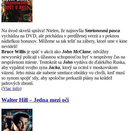
Na úvod skvelá správa! Nielen, že najnovšia
Smrtonosná pasca
vychádza na DVD, ale prichádza v predĺženej verzii a s peknou
nádielkou bonusov. Môžeme sa tak tešiť na zábery, ktoré sme v kine
nevideli!
Bruce Willis
je späť v akcii ako
John McClane
, odvážny
newyorský policajt s úžasnou schopnosťou byť v nesprávny čas na
nesprávnom mieste. Tentokrát sa
John
vydáva do ďalekého Ruska,
aby vypátral svojho syna
Jacka
, ktorý sa ocitol v moskovskom
väzení. Jeho misia ale naberie smrtiace obrátky vo chvíli, keď musí
so synom spojiť sily, aby spoločne prekazili plány na krádež
jadrových zbraní.
(
Viac info
)
Walter Hill – Jedna mezi oči