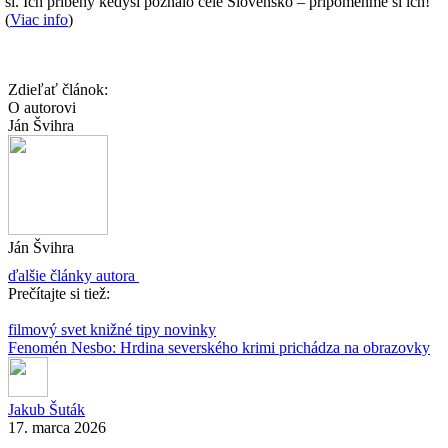
si. Ich príbehy kedysi poznalo celé Slovensko – pripomeňme si ich!
(
Viac info
)
Zdieľať článok:
O autorovi
Ján Švihra
Ján Švihra
ďalšie články autora
Prečítajte si tiež:
filmový svet
knižné tipy
novinky
Fenomén Nesbo: Hrdina severského krimi prichádza na obrazovky
Jakub Šuták
17. marca 2026