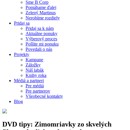
Sme B Corp
Pomáhame ďalej
Zelený Martinus
Nerobíme rozdiely
Pridaj sa
Pridaj sa k nám
Aktuálne ponuky
Výberový proces
Pošlite mi ponuku
Povedali o nás
Projekty
Kampane
Záložky
Náš labák
Knihy roka
Médiá a partneri
Pre médiá
Pre partnerov
Všeobecné kontakty
Blog
DVD tipy: Zimomriavky zo skvelých