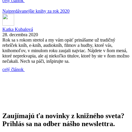
celý článok
Najpredávanejšie knihy za rok 2020
Katka Kubalová
28. decembra 2020
Rok sa s rokom stretol a my vám opäť prinášame už tradičný
rebríček kníh, e-kníh, audiokníh, filmov a hudby, ktoré vás,
knihomoľov, v minulom roku zaujali najviac. Nájdete v ňom mená,
ktoré neprekvapia, ale aj niekoľko titulov, ktoré by ste v ňom možno
nečakali. Nech sa páči, inšpirujte sa.
celý článok
Zaujímajú ťa novinky z knižného sveta?
Prihlás sa na odber nášho newslettra.