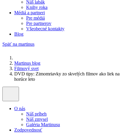
Náš labák
Knihy roka
Médiá a partneri
Pre médiá
Pre partnerov
Všeobecné kontakty
Blog
Späť na martinus
Martinus blog
Filmový svet
DVD tipy: Zimomriavky zo skvelých filmov ako liek na
horúce leto
O nás
Náš príbeh
Náš zmysel
Galéria Martinusu
Zodpovednosť