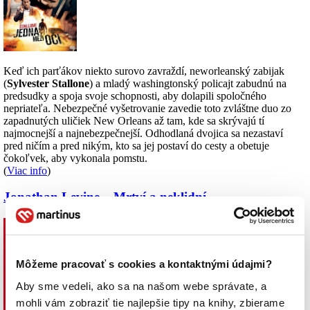
Keď ich parťákov niekto surovo zavraždí, neworleanský zabijak
(
Sylvester Stallone
) a mladý washingtonský policajt zabudnú na
predsudky a spoja svoje schopnosti, aby dolapili spoločného
nepriateľa. Nebezpečné vyšetrovanie zavedie toto zvláštne duo zo
zapadnutých uličiek New Orleans až tam, kde sa skrývajú tí
najmocnejší a najnebezpečnejší. Odhodlaná dvojica sa nezastaví
pred ničím a pred nikým, kto sa jej postaví do cesty a obetuje
čokoľvek, aby vykonala pomstu.
(
Viac info
)
Jonathan Levine – Mrtví a neklidní
Môžeme pracovať s cookies a kontaktnými údajmi?
Aby sme vedeli, ako sa na našom webe správate, a
mohli vám zobraziť tie najlepšie tipy na knihy, zbierame