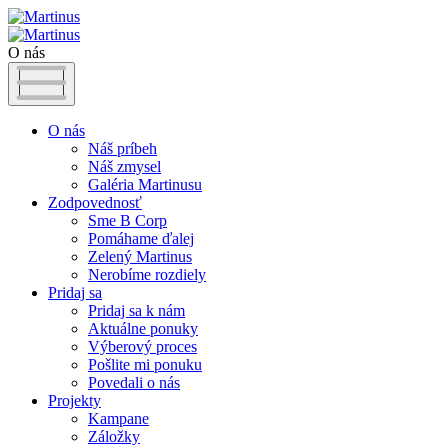
O nás
O nás
Náš príbeh
Náš zmysel
Galéria Martinusu
Zodpovednosť
Sme B Corp
Pomáhame ďalej
Zelený Martinus
Nerobíme rozdiely
Pridaj sa
Pridaj sa k nám
Aktuálne ponuky
Výberový proces
Pošlite mi ponuku
Povedali o nás
Projekty
Kampane
Záložky