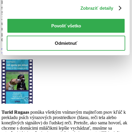
kde však prepadá, pretože sa túla po lesoch a miesto z učebníc, učí
sa z prírody.
Zobraziť detaily
Sedlák
Papoš
sa celý rok stará o úrodu, alebo sedí v krčme s pivom.
Jeho syn
Ludva
je zamestnaný ako adjunkt revírnika. Býva
uprostred lesa a po práci chodí strieľať škodnú zver. Keď tu sa jednej
Povoliť všetko
noci stretne s divožienkou
Anynou
, vegeteriánkou… Potešme sa
pekným českým filmom.
(
Viac info
)
Odmietnuť
Turid Rugaas – Jak spolu psi mluví – DVD
Turid Rugaas
ponúka všetkým vnímavým majiteľom psov kľúč k
prekladu psích výrazových prostriedkov (hlasu, reči tela alebo
konejšivých signálov) do ľudskej reči. Pretože, ako sama hovorí, ak
chceme s domácimi miláčikmi lepšie vychádzať, musíme sa