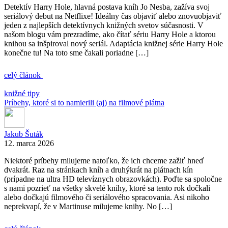
Detektív Harry Hole, hlavná postava kníh Jo Nesba, zažíva svoj
seriálový debut na Netflixe! Ideálny čas objaviť alebo znovuobjaviť
jeden z najlepších detektívnych knižných svetov súčasnosti. V
našom blogu vám prezradíme, ako čítať sériu Harry Hole a ktorou
knihou sa inšpiroval nový seriál. Adaptácia knižnej série Harry Hole
konečne tu! Na toto sme čakali poriadne […]
celý článok
knižné tipy
Príbehy, ktoré si to namierili (aj) na filmové plátna
Jakub Šuták
12. marca 2026
Niektoré príbehy milujeme natoľko, že ich chceme zažiť hneď
dvakrát. Raz na stránkach kníh a druhýkrát na plátnach kín
(prípadne na ultra HD televíznych obrazovkách). Poďte sa spoločne
s nami pozrieť na všetky skvelé knihy, ktoré sa tento rok dočkali
alebo dočkajú filmového či seriálového spracovania. Asi nikoho
neprekvapí, že v Martinuse milujeme knihy. No […]