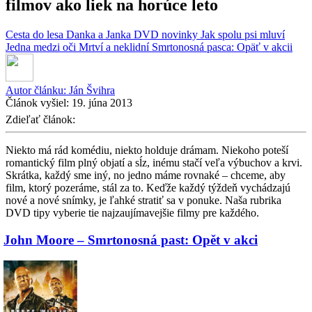
filmov ako liek na horúce leto
Cesta do lesa
Danka a Janka
DVD novinky
Jak spolu psi mluví
Jedna medzi oči
Mrtví a neklidní
Smrtonosná pasca: Opäť v akcii
Autor článku:
Ján Švihra
Článok vyšiel:
19. júna 2013
Zdieľať článok:
Niekto má rád komédiu, niekto holduje drámam. Niekoho poteší
romantický film plný objatí a sĺz, inému stačí veľa výbuchov a krvi.
Skrátka, každý sme iný, no jedno máme rovnaké – chceme, aby
film, ktorý pozeráme, stál za to. Keďže každý týždeň vychádzajú
nové a nové snímky, je ľahké stratiť sa v ponuke. Naša rubrika
DVD tipy vyberie tie najzaujímavejšie filmy pre každého.
John Moore – Smrtonosná past: Opět v akci