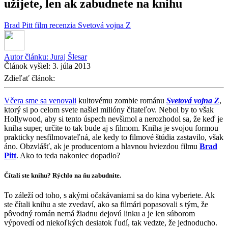
užijete, len ak zabudnete na knihu
Brad Pitt
film
recenzia
Svetová vojna Z
Autor článku:
Juraj Šlesar
Článok vyšiel:
3. júla 2013
Zdieľať článok:
Včera sme sa venovali
kultovému zombie románu
Svetová vojna Z
,
ktorý si po celom svete našiel milióny čitateľov. Nebol by to však
Hollywood, aby si tento úspech nevšimol a nerozhodol sa, že keď je
kniha super, určite to tak bude aj s filmom. Kniha je svojou formou
prakticky nesfilmovateľná, ale kedy to filmové štúdia zastavilo, však
áno. Obzvlášť, ak je producentom a hlavnou hviezdou filmu
Brad
Pitt
. Ako to teda nakoniec dopadlo?
Čítali ste knihu? Rýchlo na ňu zabudnite.
To záleží od toho, s akými očakávaniami sa do kina vyberiete. Ak
ste čítali knihu a ste zvedaví, ako sa filmári popasovali s tým, že
pôvodný román nemá žiadnu dejovú linku a je len súborom
výpovedí od niekoľkých desiatok ľudí, tak vedzte, že jednoducho.