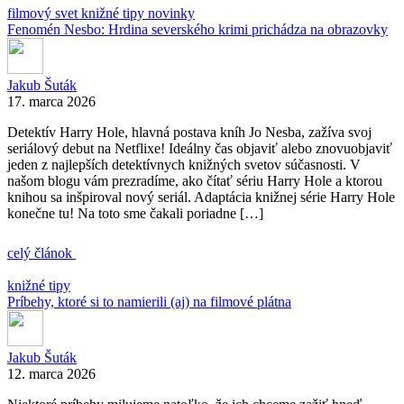
filmový svet
knižné tipy
novinky
Fenomén Nesbo: Hrdina severského krimi prichádza na obrazovky
Jakub Šuták
17. marca 2026
Detektív Harry Hole, hlavná postava kníh Jo Nesba, zažíva svoj
seriálový debut na Netflixe! Ideálny čas objaviť alebo znovuobjaviť
jeden z najlepších detektívnych knižných svetov súčasnosti. V
našom blogu vám prezradíme, ako čítať sériu Harry Hole a ktorou
knihou sa inšpiroval nový seriál. Adaptácia knižnej série Harry Hole
konečne tu! Na toto sme čakali poriadne […]
celý článok
knižné tipy
Príbehy, ktoré si to namierili (aj) na filmové plátna
Jakub Šuták
12. marca 2026