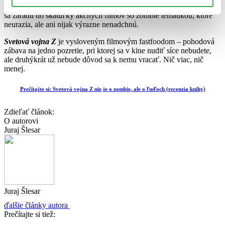
aj v tomto jedinom aspekte, kde ešte mohol prekvapiť a definitívne
sa zaradil do škatuľky akčných filmov so zombie tematikou, ktoré
neurazia, ale ani nijak výrazne nenadchnú.
Svetová vojna Z
je vysloveným filmovým fastfoodom – pohodová
zábava na jedno pozretie, pri ktorej sa v kine nudiť síce nebudete,
ale druhýkrát už nebude dôvod sa k nemu vracať. Nič viac, nič
menej.
Prečítajte si: Svetová vojna Z nie je o zombie, ale o ľuďoch (recenzia knihy)
Zdieľať článok:
O autorovi
Juraj Šlesar
Juraj Šlesar
ďalšie články autora
Prečítajte si tiež: