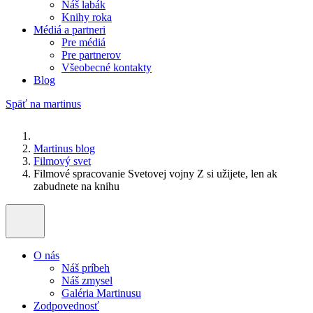
Náš labák
Knihy roka
Médiá a partneri
Pre médiá
Pre partnerov
Všeobecné kontakty
Blog
Späť na martinus
Martinus blog
Filmový svet
Filmové spracovanie Svetovej vojny Z si užijete, len ak
zabudnete na knihu
O nás
Náš príbeh
Náš zmysel
Galéria Martinusu
Zodpovednosť