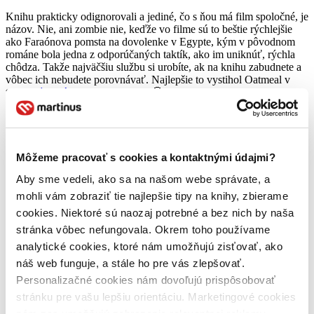
Knihu prakticky odignorovali a jediné, čo s ňou má film spoločné, je
názov. Nie, ani zombie nie, keďže vo filme sú to beštie rýchlejšie
ako Faraónova pomsta na dovolenke v Egypte, kým v pôvodnom
románe bola jedna z odporúčaných taktík, ako im uniknúť, rýchla
chôdza. Takže najväčšiu službu si urobíte, ak na knihu zabudnete a
vôbec ich nebudete porovnávať. Najlepšie to vystihol Oatmeal v
tejto
veľmi názornej infografike
. 🙂
Prečítajte si: Svetová vojna Z nie je o zombie, ale o ľuďoch (recenzia knihy)
Cesta okolo sveta so zombie
Môžeme pracovať s cookies a kontaktnými údajmi?
Aký je teda film? Nuž aký by ste asi predpokladali, keď sa povie
Aby sme vedeli, ako sa na našom webe správate, a
Brad Pitt
, zombie a PG-13. Dejová línia je komplikovaná asi ako
mohli vám zobraziť tie najlepšie tipy na knihy, zbierame
leporelo. Hlavný hrdina
Gerry Lane
si žije svoj typický americký
cookies. Niektoré sú naozaj potrebné a bez nich by naša
život na predmestí New Yorku, ktorý je na hony vzdialený jeho
bývalej práci armádneho vyšetrovateľa. Má dve deti a ženu (hrá ju
stránka vôbec nefungovala. Okrem toho používame
Mireille Enos
, známa hlavne ako ústredná vyšetrovateľka v
analytické cookies, ktoré nám umožňujú zisťovať, ako
americkej verzii seriálu
The Killing
) a všetko je super, kým sa zrazu
náš web funguje, a stále ho pre vás zlepšovať.
neobjavia v meste zombie. Len tak, z ničoho nič.
Personalizačné cookies nám dovoľujú prispôsobovať
Nasleduje frenetický útek z mesta a potom už len pátranie
Brada
stránku pre vašu lepšiu orientáciu. Marketingové cookies
Pitta
po univerzálnom riešení, ktoré zachráni celý svet. Celé by sa
dalo zhrnúť do schémy
„U nás v A riešenie nemáme, ale skúste
nám zas umožňujú zobrazenie relevantnej reklamy.