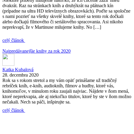
Niektoré príbehy milujeme natoľko, že ich chceme zažiť hneď
dvakrát. Raz na stránkach kníh a druhýkrát na plátnach kín
(prípadne na ultra HD televíznych obrazovkách). Poďte sa spoločne
s nami pozrieť na všetky skvelé knihy, ktoré sa tento rok dočkali
alebo dočkajú filmového či seriálového spracovania. Asi nikoho
neprekvapí, že v Martinuse milujeme knihy. No […]
celý článok
Najpredávanejšie knihy za rok 2020
Katka Kubalová
28. decembra 2020
Rok sa s rokom stretol a my vám opäť prinášame už tradičný
rebríček kníh, e-kníh, audiokníh, filmov a hudby, ktoré vás,
knihomoľov, v minulom roku zaujali najviac. Nájdete v ňom mená,
ktoré neprekvapia, ale aj niekoľko titulov, ktoré by ste v ňom možno
nečakali. Nech sa páči, inšpirujte sa.
celý článok