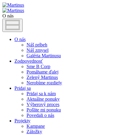
O nás
O nás
Náš príbeh
Náš zmysel
Galéria Martinusu
Zodpovednosť
Sme B Corp
Pomáhame ďalej
Zelený Martinus
Nerobíme rozdiely
Pridaj sa
Pridaj sa k nám
Aktuálne ponuky
Výberový proces
Pošlite mi ponuku
Povedali o nás
Projekty
Kampane
Záložky