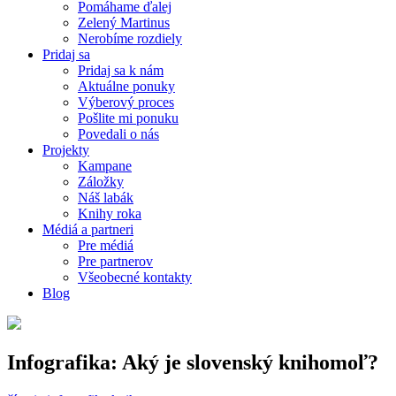
Pomáhame ďalej
Zelený Martinus
Nerobíme rozdiely
Pridaj sa
Pridaj sa k nám
Aktuálne ponuky
Výberový proces
Pošlite mi ponuku
Povedali o nás
Projekty
Kampane
Záložky
Náš labák
Knihy roka
Médiá a partneri
Pre médiá
Pre partnerov
Všeobecné kontakty
Blog
Infografika: Aký je slovenský knihomoľ?