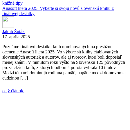
knižné tipy
Anasoft litera 2025: Vyberte si svoju novú slovenskú knihu z
finálovej desiatky
Jakub Šuták
17. apríla 2025
Poznáme finálovú desiatku kníh nominovaných na prestížne
ocenenie Anasoft litera 2025. Vo výbere sú knihy etablovaných
slovenských autoriek a autorov, ale aj tvorcov, ktorí boli doposiaľ
menej známi. V minulom roku vyšlo na Slovensku 125 pôvodných
prozaických kníh, z ktorých odborná porota vybrala 10 titulov.
Medzi témami dominujú rodinná pamäť, napätie medzi domovom a
cudzinou […]
celý článok