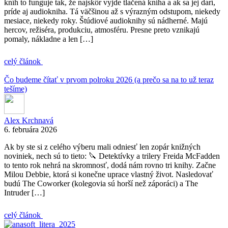
kníh to funguje tak, že najskôr vyjde tlačená kniha a ak sa jej darí,
príde aj audiokniha. Tá väčšinou až s výrazným odstupom, niekedy
mesiace, niekedy roky. Štúdiové audioknihy sú nádherné. Majú
hercov, režiséra, produkciu, atmosféru. Presne preto vznikajú
pomaly, nákladne a len […]
celý článok
Čo budeme čítať v prvom polroku 2026 (a prečo sa na to už teraz
tešíme)
Alex Krchnavá
6. februára 2026
Ak by ste si z celého výberu mali odniesť len zopár knižných
noviniek, nech sú to tieto: 🔪 Detektívky a trilery Freida McFadden
to tento rok nehrá na skromnosť, dodá nám rovno tri knihy. Začne
Milou Debbie, ktorá si konečne uprace vlastný život. Nasledovať
budú The Coworker (kolegovia sú horší než záporáci) a The
Intruder […]
celý článok