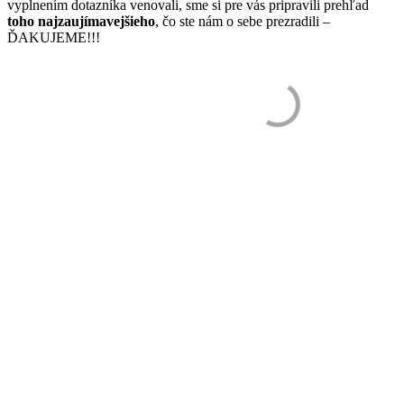
vyplnením dotazníka venovali, sme si pre vás pripravili prehľad
toho najzaujímavejšieho
, čo ste nám o sebe prezradili –
ĎAKUJEME!!!