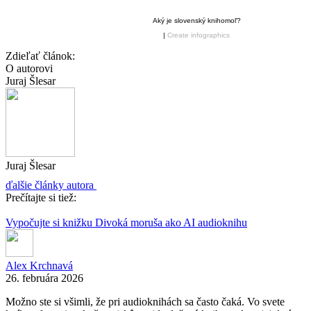
Aký je slovenský knihomoľ?
|
Create infographics
Zdieľať článok:
O autorovi
Juraj Šlesar
Juraj Šlesar
ďalšie články autora
Prečítajte si tiež:
Vypočujte si knižku Divoká moruša ako AI audioknihu
Alex Krchnavá
26. februára 2026
Možno ste si všimli, že pri audioknihách sa často čaká. Vo svete