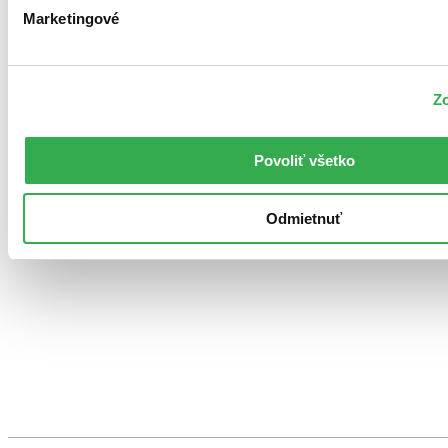
Marketingové
Zo
Povoliť všetko
Odmietnuť