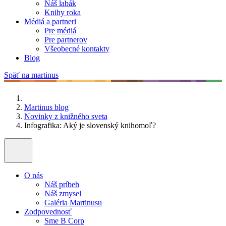
Náš labák
Knihy roka
Médiá a partneri
Pre médiá
Pre partnerov
Všeobecné kontakty
Blog
Späť na martinus
Martinus blog
Novinky z knižného sveta
Infografika: Aký je slovenský knihomoľ?
O nás
Náš príbeh
Náš zmysel
Galéria Martinusu
Zodpovednosť
Sme B Corp