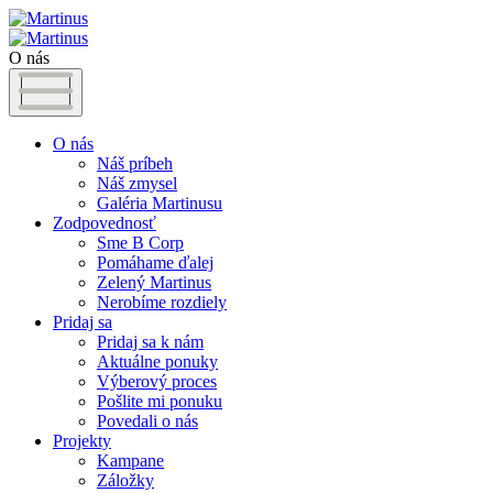
O nás
O nás
Náš príbeh
Náš zmysel
Galéria Martinusu
Zodpovednosť
Sme B Corp
Pomáhame ďalej
Zelený Martinus
Nerobíme rozdiely
Pridaj sa
Pridaj sa k nám
Aktuálne ponuky
Výberový proces
Pošlite mi ponuku
Povedali o nás
Projekty
Kampane
Záložky