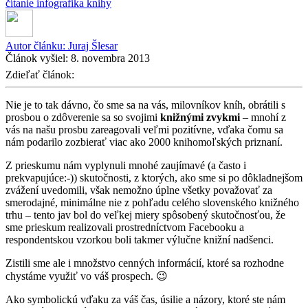
čítanie
infografika
knihy
Autor článku:
Juraj Šlesar
Článok vyšiel:
8. novembra 2013
Zdieľať článok:
Nie je to tak dávno, čo sme sa na vás, milovníkov kníh, obrátili s
prosbou o zdôverenie sa so svojimi
knižnými zvykmi
– mnohí z
vás na našu prosbu zareagovali veľmi pozitívne, vďaka čomu sa
nám podarilo zozbierať viac ako 2000 knihomoľských priznaní.
Z prieskumu nám vyplynuli mnohé zaujímavé (a často i
prekvapujúce:-)) skutočnosti, z ktorých, ako sme si po dôkladnejšom
zvážení uvedomili, však nemožno úplne všetky považovať za
smerodajné, minimálne nie z pohľadu celého slovenského knižného
trhu – tento jav bol do veľkej miery spôsobený skutočnosťou, že
sme prieskum realizovali prostredníctvom Facebooku a
respondentskou vzorkou boli takmer výlučne knižní nadšenci.
Zistili sme ale i množstvo cenných informácií, ktoré sa rozhodne
chystáme využiť vo váš prospech. 😉
Ako symbolickú vďaku za váš čas, úsilie a názory, ktoré ste nám