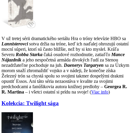
V už tretej sérii dramatického seriálu Hra o tróny televízie HBO sa
Lannisterovci
sotva držia na tróne, keď ich naďalej ohrozujú ostatní
mocní súperi, ktorí sú často bližšie, než by si kto myslel. Kráľa
Severu
Robba Starka
čaká osudové rozhodnutie, zatiaľčo
Mance
Nájazdník
a jeho nespočetná armáda divokých ľudí za Stenou
nezadržateľne pochoduje na juh.
Daenerys Targaryen
sa za Úzkym
morom snaží zhromaždiť vojsko a v nádeji, že konečne získa
Železný trón sa chystá spolu so svojimi takmer dospelými drakmi
opustiť Essos. Ani táto séria nezaostáva v kvalite za svojimi
predchodcami a fanúšikovia autora knižnej predlohy –
Georgea R.
R. Martina
– i všetci ostatní si prídu na svoje! (
Viac info
)
Kolekcia: Twilight sága