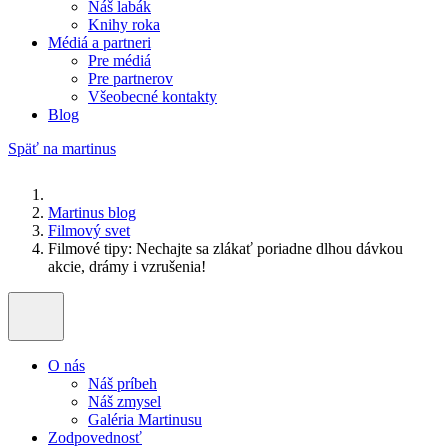
Náš labák
Knihy roka
Médiá a partneri
Pre médiá
Pre partnerov
Všeobecné kontakty
Blog
Späť na martinus
Martinus blog
Filmový svet
Filmové tipy: Nechajte sa zlákať poriadne dlhou dávkou
akcie, drámy i vzrušenia!
O nás
Náš príbeh
Náš zmysel
Galéria Martinusu
Zodpovednosť