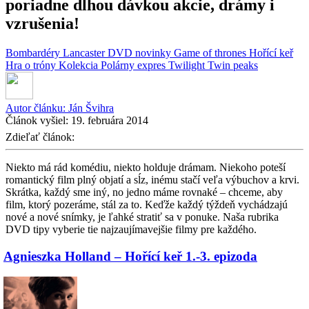
poriadne dlhou dávkou akcie, drámy i
vzrušenia!
Bombardéry Lancaster
DVD novinky
Game of thrones
Hořící keř
Hra o tróny
Kolekcia
Polárny expres
Twilight
Twin peaks
Autor článku:
Ján Švihra
Článok vyšiel:
19. februára 2014
Zdieľať článok:
Niekto má rád komédiu, niekto holduje drámam. Niekoho poteší
romantický film plný objatí a sĺz, inému stačí veľa výbuchov a krvi.
Skrátka, každý sme iný, no jedno máme rovnaké – chceme, aby
film, ktorý pozeráme, stál za to. Keďže každý týždeň vychádzajú
nové a nové snímky, je ľahké stratiť sa v ponuke. Naša rubrika
DVD tipy vyberie tie najzaujímavejšie filmy pre každého.
Agnieszka Holland – Hořící keř 1.-3. epizoda