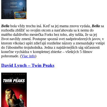
Bella
bola vždy trochu iná. Keď sa jej mama znovu vydala,
Bella
sa
rozhodla zblížiť so svojím otcom a nasťahovala sa k nemu do
malého daždivého mestečka Forks bez toho, aby tušila, že sa jej
život navždy zmení. Postupne spozná svet nadprirodzených javov, v
ktorom vlkolaci upíri zdieľajú rozdielne názory a znenazdajky vstúpi
do ľúbostného trojuholníka. Jedna z najslávnejších ság súčasnosti
konečne vychádza v kompletnej zbierke – všetkých 5 filmov
pohromade. (
Viac info
)
David Lynch – Twin Peaks