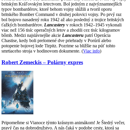
britským Kráľovským letectvom. Bol jedným z najvýznamnejších
typov bombardérov, ktoré behom vojny slúžili a tvoril oporu
britského Bomber Command v druhej polovici vojny. Po prvý raz
bol bojovo nasadený roku 1942 až ako posledný z trojice britských
ťažkých bombardérov.
Lancastery
v rokoch 1942–1945 vykonali
viac než 156 tisíc operačných letov a zhodili cez tisíc kilogramov
bômb. Medzi najslávnejšie akcie
Lancasteru
patrí Operácia
Chastise, kedy boli prelomené dve priehrady v Porúrií alebo
potopenie bojovej lode Tirpitz. Pozrime sa bližšie na púť tohto
smrtiaceho stroja v hodinovom dokumente. (
Viac info
)
Robert Zemeckis – Polárny expres
Pripomeňme si Vianoce týmto krásnym animákom! Je Štedrý večer,
pravý čas na dobrodružstvo. A nás čaká v podobe cesty, ktorá sa