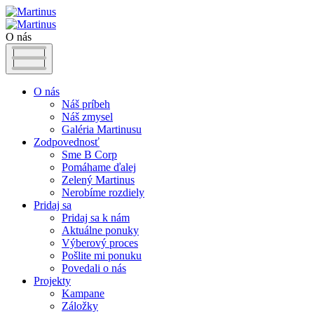
O nás
O nás
Náš príbeh
Náš zmysel
Galéria Martinusu
Zodpovednosť
Sme B Corp
Pomáhame ďalej
Zelený Martinus
Nerobíme rozdiely
Pridaj sa
Pridaj sa k nám
Aktuálne ponuky
Výberový proces
Pošlite mi ponuku
Povedali o nás
Projekty
Kampane
Záložky