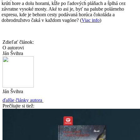
krúti hore a dolu horami, kĺže po ľadových pláňach a šplhá cez
závratne vysoké mosty. Aké to asi je, byť na palube polárneho
expresu, kde je behom cesty podávaná horúca čokoláda a
dobrodružstvo čaká v každom vagóne? (
Viac info
)
Zdieľať článok:
O autorovi
Ján Švihra
Ján Švihra
ďalšie články autora
Prečítajte si tiež: