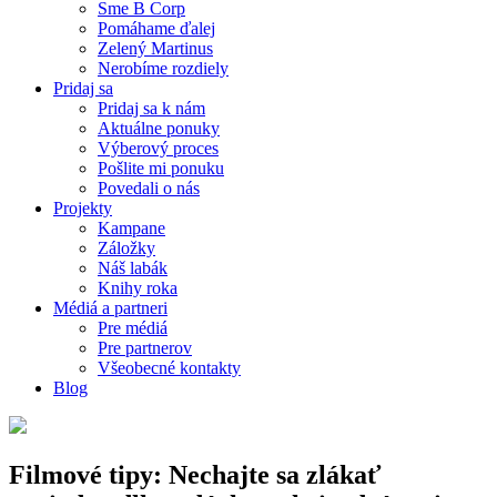
Sme B Corp
Pomáhame ďalej
Zelený Martinus
Nerobíme rozdiely
Pridaj sa
Pridaj sa k nám
Aktuálne ponuky
Výberový proces
Pošlite mi ponuku
Povedali o nás
Projekty
Kampane
Záložky
Náš labák
Knihy roka
Médiá a partneri
Pre médiá
Pre partnerov
Všeobecné kontakty
Blog
Filmové tipy: Nechajte sa zlákať