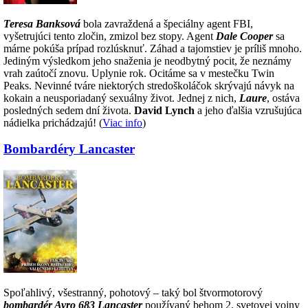
Teresa Banksová
bola zavraždená a špeciálny agent FBI,
vyšetrujúci tento zločin, zmizol bez stopy. Agent
Dale Cooper
sa
márne pokúša prípad rozlúsknuť. Záhad a tajomstiev je príliš mnoho.
Jediným výsledkom jeho snaženia je neodbytný pocit, že neznámy
vrah zaútočí znovu. Uplynie rok. Ocitáme sa v mestečku Twin
Peaks. Nevinné tváre niektorých stredoškoláčok skrývajú návyk na
kokain a neusporiadaný sexuálny život. Jednej z nich,
Laure
, ostáva
posledných sedem dní života.
David Lynch
a jeho ďalšia vzrušujúca
nádielka prichádzajú! (
Viac info
)
Bombardéry Lancaster
Spoľahlivý, všestranný, pohotový – taký bol štvormotorový
bombardér Avro 683 Lancaster
používaný behom 2. svetovej vojny