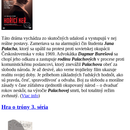
Táto dráma vychádza zo skutočných udalostí a vystupujú v nej
reálne postavy. Zameriava sa na alarmujúci čin študenta
Jana
Palacha
, ktorý sa upálil na protest proti sovietskej okupácii
Československa v roku 1969. Advokátka
Dagmar Burešová
sa
chopí jeho odkazu a zastupuje
rodinu Palachových
v procese proti
komunistickému poslancovi, ktorý znevážil
Palachovu
obeť za
slobodu národa. Je až desivé, ako verne trojdielny film ukazuje
realitu svojej doby. Je príbehom základných ľudských hodnôt, ako
sú pravda, česť, spravodlivosť a odvaha. Boj za slobodu a morálne
zásady v čase zúfalstva zjednotili okupovaný národ – o dvadsať
rokov neskôr, na výročie
Palachovej
smrti, bol totalitný režim
zvrhnutý. (
Viac info
)
Hra o tróny 3. séria