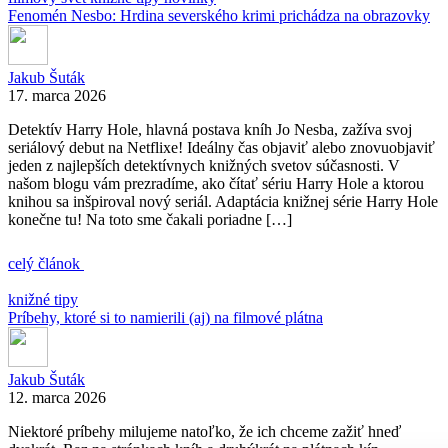
Fenomén Nesbo: Hrdina severského krimi prichádza na obrazovky
Jakub Šuták
17. marca 2026
Detektív Harry Hole, hlavná postava kníh Jo Nesba, zažíva svoj
seriálový debut na Netflixe! Ideálny čas objaviť alebo znovuobjaviť
jeden z najlepších detektívnych knižných svetov súčasnosti. V
našom blogu vám prezradíme, ako čítať sériu Harry Hole a ktorou
knihou sa inšpiroval nový seriál. Adaptácia knižnej série Harry Hole
konečne tu! Na toto sme čakali poriadne […]
celý článok
knižné tipy
Príbehy, ktoré si to namierili (aj) na filmové plátna
Jakub Šuták
12. marca 2026
Niektoré príbehy milujeme natoľko, že ich chceme zažiť hneď