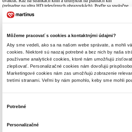
dvakrát. Raz na stránkach kníh a druhýkrát na plátnach kín
(prípadne na ultra HD televíznych obrazovkách). Poďte sa spoločne
s nami pozrieť na všetky skvelé knihy, ktoré sa tento rok dočkali
alebo dočkajú filmového či seriálového spracovania. Asi nikoho
neprekvapí, že v Martinuse milujeme knihy. No […]
celý článok
Môžeme pracovať s cookies a kontaktnými údajmi?
Aby sme vedeli, ako sa na našom webe správate, a mohli vám 
Najpredávanejšie knihy za rok 2020
cookies. Niektoré sú naozaj potrebné a bez nich by naša s
používame analytické cookies, ktoré nám umožňujú zisťovať,
Katka Kubalová
zlepšovať. Personalizačné cookies nám dovoľujú prispôsobov
28. decembra 2020
Marketingové cookies nám zas umožňujú zobrazenie relevant
Rok sa s rokom stretol a my vám opäť prinášame už tradičný
rebríček kníh, e-kníh, audiokníh, filmov a hudby, ktoré vás,
tretími stranami. Veľmi by nám pomohlo, keby sme mohli pou
knihomoľov, v minulom roku zaujali najviac. Nájdete v ňom mená,
ktoré neprekvapia, ale aj niekoľko titulov, ktoré by ste v ňom možno
nečakali. Nech sa páči, inšpirujte sa.
Výber
celý článok
Potrebné
súhlasu
Personalizačné