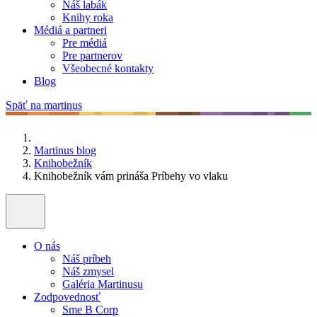
Náš labák
Knihy roka
Médiá a partneri
Pre médiá
Pre partnerov
Všeobecné kontakty
Blog
Späť na martinus
Martinus blog
Knihobežník
Knihobežník vám prináša Príbehy vo vlaku
O nás
Náš príbeh
Náš zmysel
Galéria Martinusu
Zodpovednosť
Sme B Corp