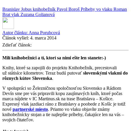
Branislav Jobus
knihobežník
Pavol Boroš
Príbehy vo vlaku
Roman
Brat
vlak
Zuzana Golianová
Autor článku:
Anna Porubcová
Článok vyšiel:
4. marca 2014
Zdieľať článok:
Milí knihobežníci a tí, ktorí sa nimi ešte len stanete:-)
Knihy, ktoré sa zapojili do projektu Knihobežník, precestovali
už státisíce kilometrov. Teraz budú putovať
slovenskými vlakmi do
rôznych kútov Slovenska
.
V spolupráci so Železničnou spoločnosťou Slovensko a Rádiom
Devín sme pre vás pripravili kopu zaujímavých kníh, ktoré počas
marca nájdete v IC Martinus.sk na trase Bratislava – Košice.
Expresný vlak jazdiaci ráno z Bratislavy a poobede z Košíc je totiž
nové
partnerské miesto
. Priamo vo vlaku objavíte známy
knihobežnícky stojan a tie najlepšie príbehy, čakajúce len na vás –
svojich čitateľov.