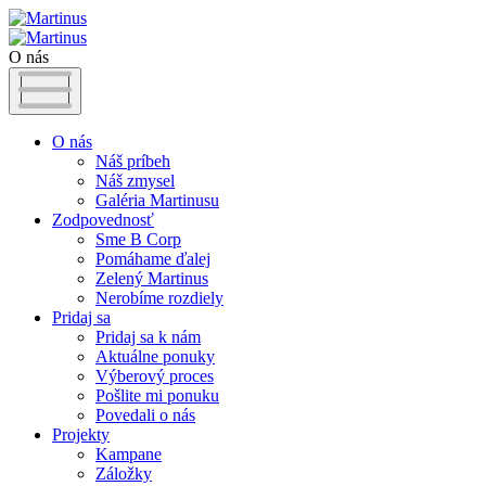
O nás
O nás
Náš príbeh
Náš zmysel
Galéria Martinusu
Zodpovednosť
Sme B Corp
Pomáhame ďalej
Zelený Martinus
Nerobíme rozdiely
Pridaj sa
Pridaj sa k nám
Aktuálne ponuky
Výberový proces
Pošlite mi ponuku
Povedali o nás
Projekty
Kampane
Záložky