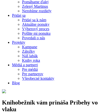
Pomáhame ďalej
Zelený Martinus
Nerobíme rozdiely
Pridaj sa
Pridaj sa k nám
Aktuálne ponuky
Výberový proces
Pošlite mi ponuku
Povedali o nás
Projekty
Kampane
Záložky
Náš labák
Knihy roka
Médiá a partneri
Pre médiá
Pre partnerov
Všeobecné kontakty
Blog
Knihobežník vám prináša Príbehy vo
vlaku