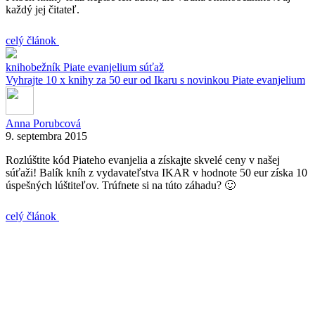
každý jej čitateľ.
celý článok
knihobežník
Piate evanjelium
súťaž
Vyhrajte 10 x knihy za 50 eur od Ikaru s novinkou Piate evanjelium
Anna Porubcová
9. septembra 2015
Rozlúštite kód Piateho evanjelia a získajte skvelé ceny v našej
súťaži! Balík kníh z vydavateľstva IKAR v hodnote 50 eur získa 10
úspešných lúštiteľov. Trúfnete si na túto záhadu? 🙂
celý článok