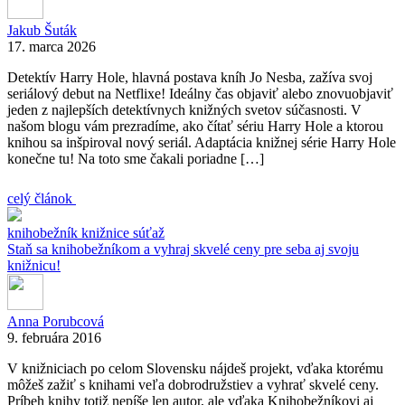
Jakub Šuták
17. marca 2026
Detektív Harry Hole, hlavná postava kníh Jo Nesba, zažíva svoj
seriálový debut na Netflixe! Ideálny čas objaviť alebo znovuobjaviť
jeden z najlepších detektívnych knižných svetov súčasnosti. V
našom blogu vám prezradíme, ako čítať sériu Harry Hole a ktorou
knihou sa inšpiroval nový seriál. Adaptácia knižnej série Harry Hole
konečne tu! Na toto sme čakali poriadne […]
celý článok
knihobežník
knižnice
súťaž
Staň sa knihobežníkom a vyhraj skvelé ceny pre seba aj svoju
knižnicu!
Anna Porubcová
9. februára 2016
V knižniciach po celom Slovensku nájdeš projekt, vďaka ktorému
môžeš zažiť s knihami veľa dobrodružstiev a vyhrať skvelé ceny.
Príbeh knihy totiž nepíše len autor, ale vďaka Knihobežníkovi aj