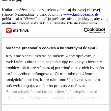
Ako to funguje?
Knihu si môžete pokojne so sebou zobrať aj do svojej cieľovej
stanice. Nezabudnite ju však potom na
www.knihobeznik.sk
prihlásiť ako
“čítanú“
a keď ju prečítate, niekde ju ukryte, aby z nej
mohli mať radosť aj ďalší ľudia. Miesto, kde ste knihu odložili,
potom presne popíšte na stránke! Samozrejme môžete pridávať aj
vlastné knihy, ako to už pre radosť robia tisíce Slovákov.
Prineste
knihy aj do IC Martinus.sk
a rozširujte vlakovú knižnicu. Takto
knihy budú cestovať po celom Slovensku a ich príbeh nepíše len
autor, ale aj vy! 🙂
Môžeme pracovať s cookies a kontaktnými údajmi?
To ale nie je zďaleka všetko…
Aby sme vedeli, ako sa na našom webe správate, a
mohli vám zobraziť tie najlepšie tipy na knihy, zbierame
Káva so spisovateľom vo vlaku? Stretneme sa v reštauračnom vozni
cookies. Niektoré sú naozaj potrebné a bez nich by naša
V mesiaci knihy vám predstavíme tvorbu
štyroch slovenských
stránka vôbec nefungovala. Okrem toho používame
autorov
. Po jednotlivých zastávkach v IC Martinus.sk aj v IC
analytické cookies, ktoré nám umožňujú zisťovať, ako
Kriváň si vo vybrané dni vždy v piatok počas marca budete môcť
náš web funguje, a stále ho pre vás zlepšovať.
vypočuť úryvky z ich kníh.
Personalizačné cookies nám dovoľujú prispôsobovať
A pozor – keď budete pozorne počúvať vlakové hlásenia, s autorom
stránku pre vašu lepšiu orientáciu. Marketingové cookies
či autorkou sa môžete dokonca
stretnúť aj osobne
a získať
nám zas umožňujú zobrazenie relevantnej reklamy.
napríklad ich autogram v reštauračnom vozni
na vybraných
úsekoch trate Bratislava – Košice a späť
🙂
Niektoré údaje zdieľame aj s tretími stranami. Veľmi by
Výber