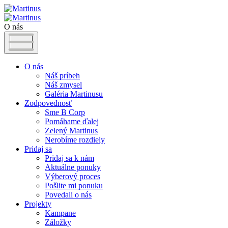
O nás
O nás
Náš príbeh
Náš zmysel
Galéria Martinusu
Zodpovednosť
Sme B Corp
Pomáhame ďalej
Zelený Martinus
Nerobíme rozdiely
Pridaj sa
Pridaj sa k nám
Aktuálne ponuky
Výberový proces
Pošlite mi ponuku
Povedali o nás
Projekty
Kampane
Záložky