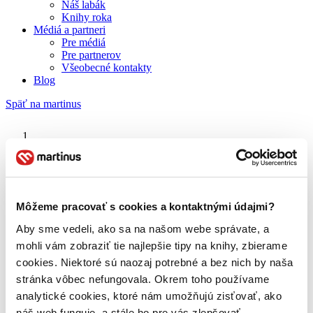
Náš labák
Knihy roka
Médiá a partneri
Pre médiá
Pre partnerov
Všeobecné kontakty
Blog
Späť na martinus
Martinus blog
Roman Brat
Môžeme pracovať s cookies a kontaktnými údajmi?
Aby sme vedeli, ako sa na našom webe správate, a
O nás
Náš príbeh
mohli vám zobraziť tie najlepšie tipy na knihy, zbierame
Náš zmysel
cookies. Niektoré sú naozaj potrebné a bez nich by naša
Galéria Martinusu
stránka vôbec nefungovala. Okrem toho používame
Zodpovednosť
Sme B Corp
analytické cookies, ktoré nám umožňujú zisťovať, ako
Pomáhame ďalej
náš web funguje, a stále ho pre vás zlepšovať.