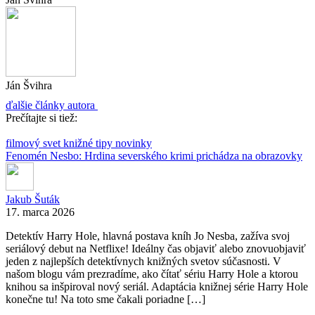
Ján Švihra
ďalšie články autora
Prečítajte si tiež:
filmový svet
knižné tipy
novinky
Fenomén Nesbo: Hrdina severského krimi prichádza na obrazovky
Jakub Šuták
17. marca 2026
Detektív Harry Hole, hlavná postava kníh Jo Nesba, zažíva svoj
seriálový debut na Netflixe! Ideálny čas objaviť alebo znovuobjaviť
jeden z najlepších detektívnych knižných svetov súčasnosti. V
našom blogu vám prezradíme, ako čítať sériu Harry Hole a ktorou
knihou sa inšpiroval nový seriál. Adaptácia knižnej série Harry Hole
konečne tu! Na toto sme čakali poriadne […]