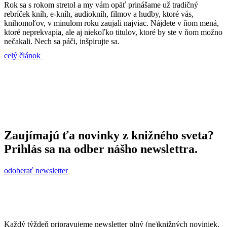
Rok sa s rokom stretol a my vám opäť prinášame už tradičný
rebríček kníh, e-kníh, audiokníh, filmov a hudby, ktoré vás,
knihomoľov, v minulom roku zaujali najviac. Nájdete v ňom mená,
ktoré neprekvapia, ale aj niekoľko titulov, ktoré by ste v ňom možno
nečakali. Nech sa páči, inšpirujte sa.
celý článok
Zaujímajú ťa novinky z knižného sveta?
Prihlás sa na odber nášho newslettra.
odoberať newsletter
Každý týždeň pripravujeme newsletter plný (ne)knižných noviniek.