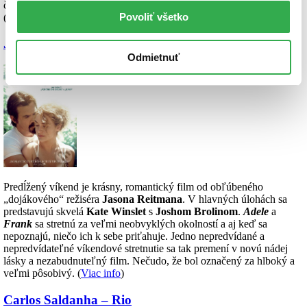
čas a ovládnuť svet. Film je plný neočakávaných zvratov a napätia!
Povoliť všetko
(
Viac info
)
Jason Reitman – Predĺžený víkend
Odmietnuť
Predĺžený víkend je krásny, romantický film od obľúbeného
„dojákového“ režiséra
Jasona Reitmana
. V hlavných úlohách sa
predstavujú skvelá
Kate Winslet
s
Joshom Brolinom
.
Adele
a
Frank
sa stretnú za veľmi neobvyklých okolností a aj keď sa
nepoznajú, niečo ich k sebe priťahuje. Jedno nepredvídané a
nepredvídateľné víkendové stretnutie sa tak premení v novú nádej
lásky a nezabudnuteľný film. Nečudo, že bol označený za hlboký a
veľmi pôsobivý. (
Viac info
)
Carlos Saldanha – Rio