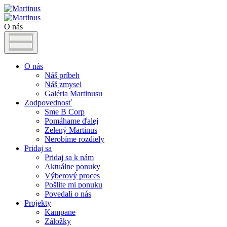
O nás
O nás
Náš príbeh
Náš zmysel
Galéria Martinusu
Zodpovednosť
Sme B Corp
Pomáhame ďalej
Zelený Martinus
Nerobíme rozdiely
Pridaj sa
Pridaj sa k nám
Aktuálne ponuky
Výberový proces
Pošlite mi ponuku
Povedali o nás
Projekty
Kampane
Záložky