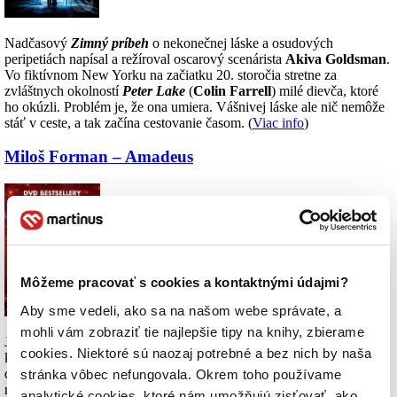
Nadčasový
Zimný príbeh
o nekonečnej láske a osudových
peripetiách napísal a režíroval oscarový scenárista
Akiva Goldsman
.
Vo fiktívnom New Yorku na začiatku 20. storočia stretne za
zvláštnych okolností
Peter Lake
(
Colin Farrell
) milé dievča, ktoré
ho okúzli. Problém je, že ona umiera. Vášnivej láske ale nič nemôže
stáť v ceste, a tak začína cestovanie časom. (
Viac info
)
Miloš Forman – Amadeus
Môžeme pracovať s cookies a kontaktnými údajmi?
Aby sme vedeli, ako sa na našom webe správate, a
mohli vám zobraziť tie najlepšie tipy na knihy, zbierame
Jeden z najlepších filmov všetkých čias. Legendárny hudobník,
cookies. Niektoré sú naozaj potrebné a bez nich by naša
ktorého život a smrť sa samy stali legendou. Prekročil rámec svojej
doby a svojím nekonvenčným správaním vyvolal množstvo sporov,
stránka vôbec nefungovala. Okrem toho používame
rovnako ako svojím talentom.
Wolfgang Amadeus Mozart
a jeho
analytické cookies, ktoré nám umožňujú zisťovať, ako