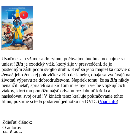
Usaďme sa a vžime sa do rytmu, počúvajme hudbu a nechajme sa
uniesť!
Blu
je exotický vták, ktorý žije v presvedčení, že je
posledným zástupcom svojho druhu. Keď sa jeho majiteľka dozvie o
Jewel
, jeho ženskej polovičke z Rio de Janeira, obaja sa vydávajú na
životnú výpravu za dobrodružstvom. Napriek tomu, že sa
Blu
nikdy
nenaučil lietať, spriatelí sa s kŕdľom miestnych večne vtipkujúcich
vtákov, ktorí mu pomôžu nájsť odvahu roztiahnuť krídla a
nasledovať svoj osud! V kinách teraz kraľuje pokračovanie tohto
filmu, pozrime si teda podarenú jednotku na DVD. (
Viac info
)
Zdieľať článok:
O autorovi
Ján Švihra