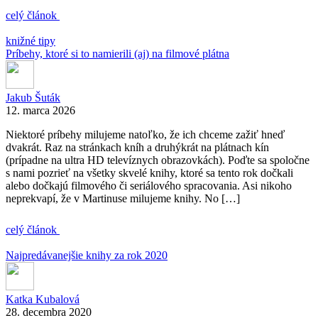
celý článok
knižné tipy
Príbehy, ktoré si to namierili (aj) na filmové plátna
Jakub Šuták
12. marca 2026
Niektoré príbehy milujeme natoľko, že ich chceme zažiť hneď
dvakrát. Raz na stránkach kníh a druhýkrát na plátnach kín
(prípadne na ultra HD televíznych obrazovkách). Poďte sa spoločne
s nami pozrieť na všetky skvelé knihy, ktoré sa tento rok dočkali
alebo dočkajú filmového či seriálového spracovania. Asi nikoho
neprekvapí, že v Martinuse milujeme knihy. No […]
celý článok
Najpredávanejšie knihy za rok 2020
Katka Kubalová
28. decembra 2020