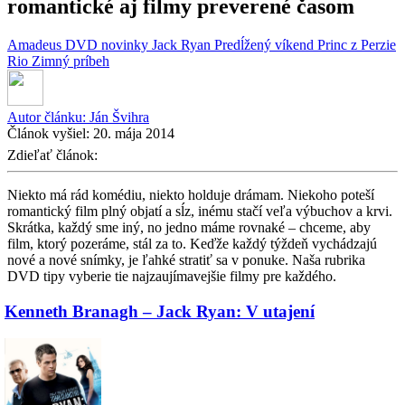
romantické aj filmy preverené časom
Amadeus
DVD novinky
Jack Ryan
Predĺžený víkend
Princ z Perzie
Rio
Zimný príbeh
Autor článku:
Ján Švihra
Článok vyšiel:
20. mája 2014
Zdieľať článok:
Niekto má rád komédiu, niekto holduje drámam. Niekoho poteší
romantický film plný objatí a sĺz, inému stačí veľa výbuchov a krvi.
Skrátka, každý sme iný, no jedno máme rovnaké – chceme, aby
film, ktorý pozeráme, stál za to. Keďže každý týždeň vychádzajú
nové a nové snímky, je ľahké stratiť sa v ponuke. Naša rubrika
DVD tipy vyberie tie najzaujímavejšie filmy pre každého.
Kenneth Branagh – Jack Ryan: V utajení