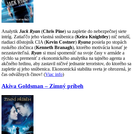
Analytik
Jack Ryan
(
Chris Pine
) sa zapletie do nebezpečnej siete
intríg. Zatiaľčo jeho vlastná snúbenica (
Keira Knightley
) nič netuší,
riadiaci dôstojník CIA (
Kevin Costner
)
Ryana
posiela po stopách
ruského zločinca (
Kenneth Branagh
), ktorého motivácia konať je
nezastaviteľná.
Ryan
si musí spomenúť na svoje časy v armáde a
rýchlo sa premeniť z ekonomického analytika na tajného agenta a
akčného hrdinu, aby zastavil ničivé jednanie teroristov, do ktorého sa
zapletie aj jeho snúbenica. Ekonomická stabilita sveta je ohrozená, je
čas odvážnych činov! (
Viac info
)
Akiva Goldsman – Zimný príbeh