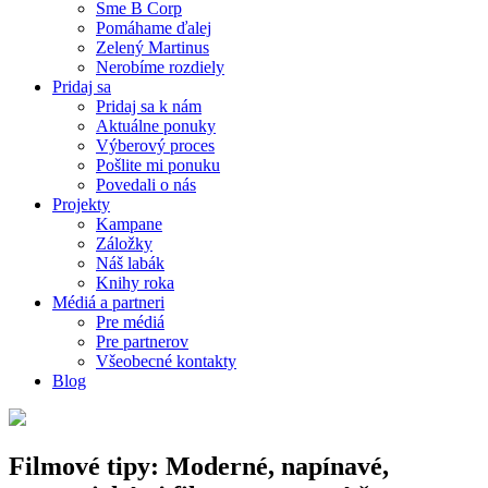
Sme B Corp
Pomáhame ďalej
Zelený Martinus
Nerobíme rozdiely
Pridaj sa
Pridaj sa k nám
Aktuálne ponuky
Výberový proces
Pošlite mi ponuku
Povedali o nás
Projekty
Kampane
Záložky
Náš labák
Knihy roka
Médiá a partneri
Pre médiá
Pre partnerov
Všeobecné kontakty
Blog
Filmové tipy: Moderné, napínavé,