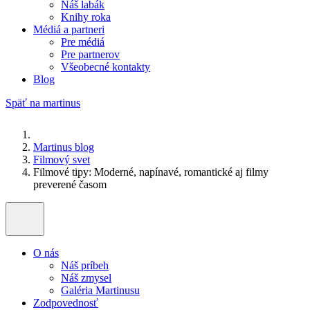
Náš labák
Knihy roka
Médiá a partneri
Pre médiá
Pre partnerov
Všeobecné kontakty
Blog
Späť na martinus
Martinus blog
Filmový svet
Filmové tipy: Moderné, napínavé, romantické aj filmy
preverené časom
O nás
Náš príbeh
Náš zmysel
Galéria Martinusu
Zodpovednosť