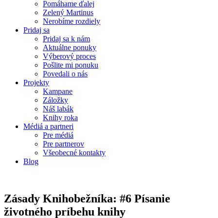
Pomáhame ďalej
Zelený Martinus
Nerobíme rozdiely
Pridaj sa
Pridaj sa k nám
Aktuálne ponuky
Výberový proces
Pošlite mi ponuku
Povedali o nás
Projekty
Kampane
Záložky
Náš labák
Knihy roka
Médiá a partneri
Pre médiá
Pre partnerov
Všeobecné kontakty
Blog
Zásady Knihobežníka: #6 Písanie
životného príbehu knihy