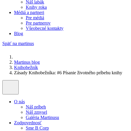
Náš labák
Knihy roka
Médiá a partneri
Pre médiá
Pre partnerov
Všeobecné kontakty
Blog
Späť na martinus
Martinus blog
Knihobežník
Zásady Knihobežníka: #6 Písanie životného príbehu knihy
O nás
Náš príbeh
Náš zmysel
Galéria Martinusu
Zodpovednosť
Sme B Corp