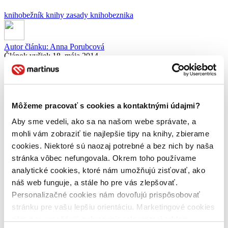
knihobežník
knihy
zasady knihobeznika
Autor článku:
Anna Porubcová
Článok vyšiel:
18. mája 2014
Zdieľať článok:
Čo je to životný príbeh knihy? Život knihe nevdýchne len autor, ale
aj každý jej čitateľ. Sú to všetky zážitky, ktoré s knihou zažili
Môžeme pracovať s cookies a kontaktnými údajmi?
knihobežníci na jej potulkách svetom. Tieto zážitky nájdeš v profile
každej knihy, ktorá sa zapojila do hry Knihobežník.
Aby sme vedeli, ako sa na našom webe správate, a
mohli vám zobraziť tie najlepšie tipy na knihy, zbierame
Vďaka Knihobežníkovi príbeh knihy nepíše len autor, ale aj jej
čitatelia. Môžeš napísať svoje očakávania, recenziu po prečítaní či
cookies. Niektoré sú naozaj potrebné a bez nich by naša
opísať, čo všetko si s knihou zažil. Takto sa ti podarí rozširovať
stránka vôbec nefungovala. Okrem toho používame
životný príbeh knihy.
analytické cookies, ktoré nám umožňujú zisťovať, ako
Svoj príspevok ku knihe pokojne pridaj, hoci si ju ešte nedočítal a
náš web funguje, a stále ho pre vás zlepšovať.
neuvoľnil. Takto aspoň ostatní knihobežníci uvidia, že kniha stále
Personalizačné cookies nám dovoľujú prispôsobovať
žije a môžu sa na ňu časom tešiť. 🙂 Neboj sa dokonca pridávať aj
stránku pre vašu lepšiu orientáciu. Marketingové cookies
fotografie s knihou, tie sú obzvlášť obľúbené. 😉
nám zas umožňujú zobrazenie relevantnej reklamy.