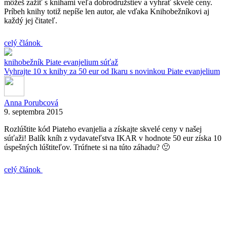
môžeš zažiť s knihami veľa dobrodružstiev a vyhrať skvelé ceny.
Príbeh knihy totiž nepíše len autor, ale vďaka Knihobežníkovi aj
každý jej čitateľ.
celý článok
knihobežník
Piate evanjelium
súťaž
Vyhrajte 10 x knihy za 50 eur od Ikaru s novinkou Piate evanjelium
Anna Porubcová
9. septembra 2015
Rozlúštite kód Piateho evanjelia a získajte skvelé ceny v našej
súťaži! Balík kníh z vydavateľstva IKAR v hodnote 50 eur získa 10
úspešných lúštiteľov. Trúfnete si na túto záhadu? 🙂
celý článok