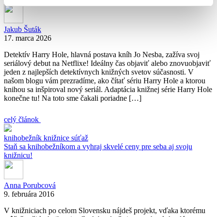
Jakub Šuták
17. marca 2026
Detektív Harry Hole, hlavná postava kníh Jo Nesba, zažíva svoj
seriálový debut na Netflixe! Ideálny čas objaviť alebo znovuobjaviť
jeden z najlepších detektívnych knižných svetov súčasnosti. V
našom blogu vám prezradíme, ako čítať sériu Harry Hole a ktorou
knihou sa inšpiroval nový seriál. Adaptácia knižnej série Harry Hole
konečne tu! Na toto sme čakali poriadne […]
celý článok
knihobežník
knižnice
súťaž
Staň sa knihobežníkom a vyhraj skvelé ceny pre seba aj svoju
knižnicu!
Anna Porubcová
9. februára 2016
V knižniciach po celom Slovensku nájdeš projekt, vďaka ktorému