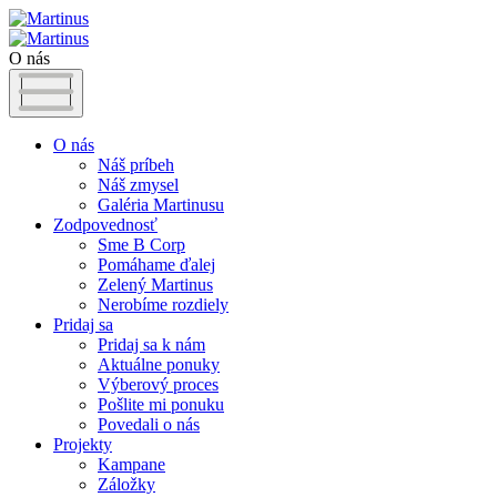
O nás
O nás
Náš príbeh
Náš zmysel
Galéria Martinusu
Zodpovednosť
Sme B Corp
Pomáhame ďalej
Zelený Martinus
Nerobíme rozdiely
Pridaj sa
Pridaj sa k nám
Aktuálne ponuky
Výberový proces
Pošlite mi ponuku
Povedali o nás
Projekty
Kampane
Záložky