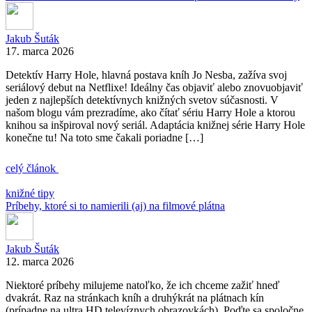
Jakub Šuták
17. marca 2026
Detektív Harry Hole, hlavná postava kníh Jo Nesba, zažíva svoj
seriálový debut na Netflixe! Ideálny čas objaviť alebo znovuobjaviť
jeden z najlepších detektívnych knižných svetov súčasnosti. V
našom blogu vám prezradíme, ako čítať sériu Harry Hole a ktorou
knihou sa inšpiroval nový seriál. Adaptácia knižnej série Harry Hole
konečne tu! Na toto sme čakali poriadne […]
celý článok
knižné tipy
Príbehy, ktoré si to namierili (aj) na filmové plátna
Jakub Šuták
12. marca 2026
Niektoré príbehy milujeme natoľko, že ich chceme zažiť hneď
dvakrát. Raz na stránkach kníh a druhýkrát na plátnach kín
(prípadne na ultra HD televíznych obrazovkách). Poďte sa spoločne