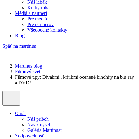
Náš labák
Knihy roka
Médiá a partneri
Pre médiá
Pre partnerov
Všeobecné kontakty
Blog
Späť na martinus
Martinus blog
Filmový svet
Filmové tipy: Divákmi i kritikmi ocenené kinohity na blu-ray
a DVD!
O nás
Náš príbeh
Náš zmysel
Galéria Martinusu
Zodpovednosť