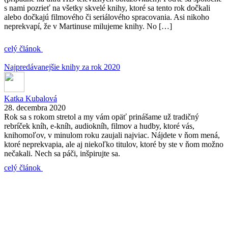
s nami pozrieť na všetky skvelé knihy, ktoré sa tento rok dočkali
alebo dočkajú filmového či seriálového spracovania. Asi nikoho
neprekvapí, že v Martinuse milujeme knihy. No […]
celý článok
Najpredávanejšie knihy za rok 2020
Katka Kubalová
28. decembra 2020
Rok sa s rokom stretol a my vám opäť prinášame už tradičný
rebríček kníh, e-kníh, audiokníh, filmov a hudby, ktoré vás,
knihomoľov, v minulom roku zaujali najviac. Nájdete v ňom mená,
ktoré neprekvapia, ale aj niekoľko titulov, ktoré by ste v ňom možno
nečakali. Nech sa páči, inšpirujte sa.
celý článok