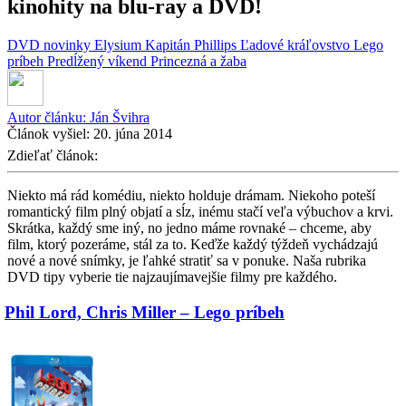
kinohity na blu-ray a DVD!
DVD novinky
Elysium
Kapitán Phillips
Ľadové kráľovstvo
Lego
príbeh
Predĺžený víkend
Princezná a žaba
Autor článku:
Ján Švihra
Článok vyšiel:
20. júna 2014
Zdieľať článok:
Niekto má rád komédiu, niekto holduje drámam. Niekoho poteší
romantický film plný objatí a sĺz, inému stačí veľa výbuchov a krvi.
Skrátka, každý sme iný, no jedno máme rovnaké – chceme, aby
film, ktorý pozeráme, stál za to. Keďže každý týždeň vychádzajú
nové a nové snímky, je ľahké stratiť sa v ponuke. Naša rubrika
DVD tipy vyberie tie najzaujímavejšie filmy pre každého.
Phil Lord, Chris Miller – Lego príbeh