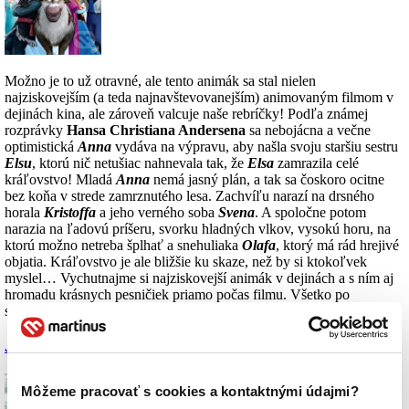
Možno je to už otravné, ale tento animák sa stal nielen
najziskovejším (a teda najnavštevovanejším) animovaným filmom v
dejinách kina, ale zároveň valcuje naše rebríčky! Podľa známej
rozprávky
Hansa Christiana Andersena
sa nebojácna a večne
optimistická
Anna
vydáva na výpravu, aby našla svoju staršiu sestru
Elsu
, ktorú nič netušiac nahnevala tak, že
Elsa
zamrazila celé
kráľovstvo! Mladá
Anna
nemá jasný plán, a tak sa čoskoro ocitne
bez koňa v strede zamrznutého lesa. Zachvíľu narazí na drsného
horala
Kristoffa
a jeho verného soba
Svena
. A spoločne potom
narazia na ľadovú príšeru, svorku hladných vlkov, vysokú horu, na
ktorú možno netreba šplhať a snehuliaka
Olafa
, ktorý má rád hrejivé
objatia. Kráľovstvo je ale bližšie ku skaze, než by si ktokoľvek
myslel… Vychutnajme si najziskovejší animák v dejinách a s ním aj
hromadu krásnych pesničiek priamo počas filmu. Všetko po
slovensky! (
Viac info
)
Jason Reitman – Predĺžený víkend
Môžeme pracovať s cookies a kontaktnými údajmi?