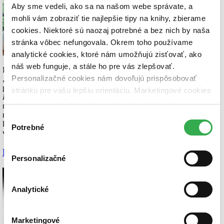
Aby sme vedeli, ako sa na našom webe správate, a
mohli vám zobraziť tie najlepšie tipy na knihy, zbierame
cookies. Niektoré sú naozaj potrebné a bez nich by naša
stránka vôbec nefungovala. Okrem toho používame
analytické cookies, ktoré nám umožňujú zisťovať, ako
náš web funguje, a stále ho pre vás zlepšovať.
Predĺžený víkend je krásny, romantický film od obľúbeného
Personalizačné cookies nám dovoľujú prispôsobovať
„dojákového“ režiséra
Jasona Reitmana
. V hlavných úlohách sa
predstavujú skvelá
Kate Winslet
s
Joshom Brolinom
.
Adele
a
stránku pre vašu lepšiu orientáciu. Marketingové cookies
Frank
sa stretnú za veľmi neobvyklých okolností a aj keď sa
nám zas umožňujú zobrazenie relevantnej reklamy.
nepoznajú, niečo ich k sebe priťahuje. Jedno nepredvídané a
Niektoré údaje zdieľame aj s tretími stranami. Veľmi by
nepredvídateľné víkendové stretnutie sa tak premení v novú nádej
Výber
lásky a nezabudnuteľný film. Nečudo, že bol označený za hlboký a
nám pomohlo, keby sme mohli používať všetky tieto
Potrebné
súhlasu
veľmi pôsobivý. (
Viac info
)
cookies. Ďakujeme!
Paul Greengrass – Kapitán Phillips
Personalizačné
Analytické
Marketingové