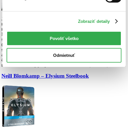
Jeden z najlepších filmov uplynulého roku spracúva veľmi
Zobraziť detaily
netradičnú zápletku. Prináša mnohovrstevný pohľad na udalosti z
roku 2009, keď somálski piráti uniesli americkú kontajnerovú loď
Maersk Alabama. Hlavnými protagonistami snímky natočenej podľa
Povoliť všetko
skutočného príbehu sú kapitán Alabamy,
Richard Phillips
(dvojnásobný držiteľ Oscara
Tom Hanks
) a jeho únosca, kapitán
somálskych pirátov
Muse
. Keď si
Muse
so svojimi mužmi vyhliadne
ako cieľ svojho útoku
Phillipsovu
neozbrojenú loď, oboch mužov
Odmietnuť
čaká súboj vôle a odhodlania, v ktorom sú nakoniec vydaní na
milosť osudu, ktorý je úplne mimo ich kontrolu. (
Viac info
)
Neill Blomkamp – Elysium Steelbook