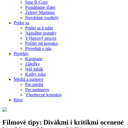
Sme B Corp
Pomáhame ďalej
Zelený Martinus
Nerobíme rozdiely
Pridaj sa
Pridaj sa k nám
Aktuálne ponuky
Výberový proces
Pošlite mi ponuku
Povedali o nás
Projekty
Kampane
Záložky
Náš labák
Knihy roka
Médiá a partneri
Pre médiá
Pre partnerov
Všeobecné kontakty
Blog
Filmové tipy: Divákmi i kritikmi ocenené