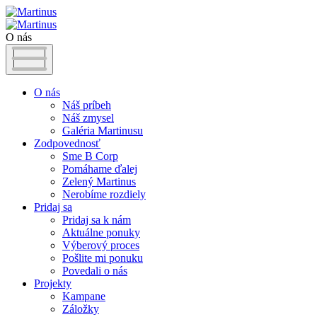
O nás
O nás
Náš príbeh
Náš zmysel
Galéria Martinusu
Zodpovednosť
Sme B Corp
Pomáhame ďalej
Zelený Martinus
Nerobíme rozdiely
Pridaj sa
Pridaj sa k nám
Aktuálne ponuky
Výberový proces
Pošlite mi ponuku
Povedali o nás
Projekty
Kampane
Záložky