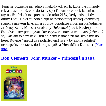
Teraz sa pozrieme na jedno z niekoľkých sci-fi, ktoré vyšli minulý
rok a teraz ho môžeme dostať v špeciálnom steelbook balení na blu-
ray nosiči. Príbeh nás prenesie do roku 2154, kedy existujú dva
druhy ľudí. Tí veľmi bohatí žijú na nedotknutej umelej kozmickej
stanici s názvom
Elysium
a zvyšok populácie živorí na preľudnenej
zničenej Zemi. Ministerka obrany
Delacourt
(
Jodie Foster
) urobí
čokoľvek, aby pre obyvateľov
Elysia
zachovala ich luxusný životný
štýl, ale ani to nezastaví ľudí na Zemi v snahe získať svoje miesto
hore. Rovnosť medzi dva polarizované svety by mohla priniesť
nebezpečná operácia, do ktorej sa púšťa
Max
(
Matt Damon
). (
Viac
info
)
Ron Clements, John Musker – Princezná a žaba