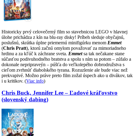
Historicky prvý celovečerný film so stavebnicou LEGO v hlavnej
úlohe prichádza z kín na blu-ray disky! Príbeh sleduje obyčajnú,
poslušnú, skrátka úplne priemernú minifigúrku menom
Emmet
(
Chris Pratt
), ktorú začnú omylom považovať za mimoriadneho
hrdinu a za kľúč k záchrane sveta.
Emmet
sa tak nečakane stane
súčasťou podivuhodného bratstva a spolu s ním sa potom – zúfalo a
dokonale nepripraveýn – púšťa do veľkolepého dobrodružstva s
cieľom zvrhnúť diabolského tyrana. Rozuzlenie ale bude viac než
prekvapivé. Možno práve preto film zožal úspech ako u divákov, tak
i u kritikov. (
Viac info
)
Chris Buck, Jennifer Lee – Ľadové kráľovstvo
(slovenský dabing)