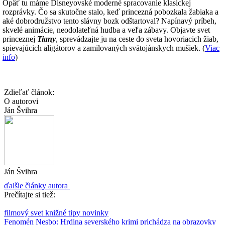
Opäť tu máme Disneyovské moderné spracovanie klasickej
rozprávky. Čo sa skutočne stalo, keď princezná pobozkala žabiaka a
aké dobrodružstvo tento slávny bozk odštartoval? Napínavý príbeh,
skvelé animácie, neodolateľná hudba a veľa zábavy. Objavte svet
princeznej
Tiany
, sprevádzajte ju na ceste do sveta hovoriacich žiab,
spievajúcich aligátorov a zamilovaných svätojánskych mušiek. (
Viac
info
)
Zdieľať článok:
O autorovi
Ján Švihra
Ján Švihra
ďalšie články autora
Prečítajte si tiež:
filmový svet
knižné tipy
novinky
Fenomén Nesbo: Hrdina severského krimi prichádza na obrazovky