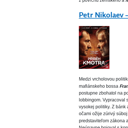
M
z povrchu zemského a
Petr Nikolaev 
Medzi vrcholovou politik
Fran
mafiánskeho bossa
postupne zbohatol na p
lobbingom. Vypracoval 
vysokej politiky. Z bánk
očami ožije zúrivý súbo
predstaviteľom zákona a
Neúnavne bojoval s korup