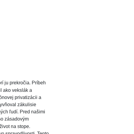
í ju prekročia. Príbeh
il ako vekslák a
ovej privatizácii a
yvňoval zákulisie
hých ľudí. Pred našimi
, so zásadovým
život na stope.
vo spravodlivosti. Tento