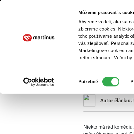
O NÁS
Z
Môžeme pracovať s cooki
Aby sme vedeli, ako sa na 
zbierame cookies. Niektor
Martinus blog
Filmový svet
Filmové tipy: Prílev strh
toho používame analytické
Filmové 
vás zlepšovať. Personaliz
Marketingové cookies nám 
napätia,
tretími stranami. Veľmi b
Výber
Potrebné
P
300
300: Vzostup rí
súhlasu
Autor článku:
J
Niekto má rád komédiu, 