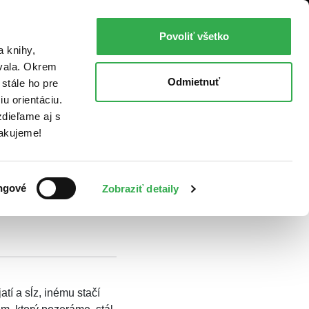
TNERI
BLOG
SPÄŤ NA MARTINUS
Povoliť všetko
a knihy,
ovala. Okrem
Odmietnuť
stále ho pre
ho
u orientáciu.
dieľame aj s
Ďakujeme!
ngové
Zobraziť detaily
long
Zvonilka
tí a sĺz, inému stačí