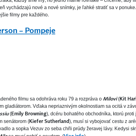
krátka, každý sme iný, no jedno máme rovnaké – chceme, aby fil
eň vychádzajú nové a nové snímky, je ľahké stratiť sa v ponuke
jšie filmy pre každého.
erson – Pompeje
Milovi
Kit Ha
 ladeného filmu sa odohráva roku 79 a rozpráva o
(
ým gladiátorom. Vďaka nepriaznivým okolnostiam sa ocitá v zá
ssiu
Emily Browning
(
), dcéru bohatého obchodníka, ktorú proti j
Kiefer Sutherland
 senátorom (
), musí si vybojovať cestu z ar
adlo a sopka Vezuv zo seba chŕli prúdy žeravej lávy. Kedysi 