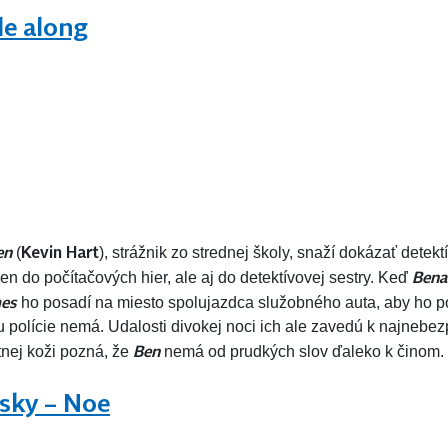
de along
en
Kevin Hart
(
), strážnik zo strednej školy, snaží dokázať detekt
Bena
 len do počítačových hier, ale aj do detektívovej sestry. Keď
mes
ho posadí na miesto spolujazdca služobného auta, aby ho po
u polície nemá. Udalosti divokej noci ich ale zavedú k najnebe
Ben
tnej koži pozná, že
nemá od prudkých slov ďaleko k činom. 
sky – Noe