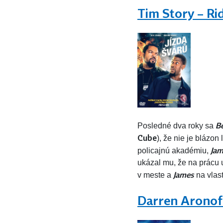
Tim Story – Ri
B
Posledné dva roky sa
Cube
), že nie je blázon
Ja
policajnú akadémiu,
ukázal mu, že na prácu 
James
v meste a
na vlas
Darren Aronof