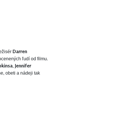
Darren
Režisér
ocenených ľudí od filmu.
pkinsa
Jennifer
,
, obeti a nádeji tak