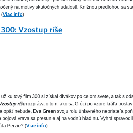
natočený na motívy skutočných udalostí. Knižnou predlohou sa sta
Viac info
. (
)
300: Vzostup ríše
 už kultový film 300 si získal divákov po celom svete, a tak s o
Vzostup ríše
rozpráva o tom, ako sa Gréci po vzore kráľa postav
Eva Green
dza opäť nebude,
svoju rolu úhlavného nepriateľa po
 a bojová vrava sa presunie aj na vodnú hladinu. Vyhrá spravod
Viac info
ľa Perzie? (
)