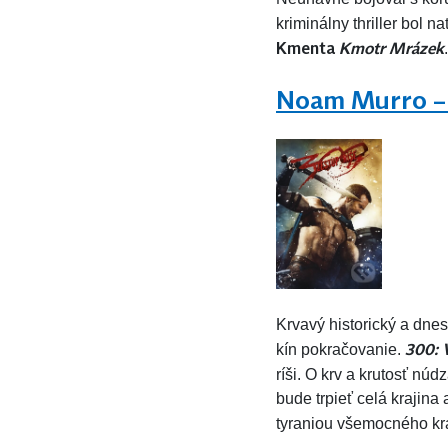
kriminálny thriller bol 
Kmenta
Kmotr Mrázek
Noam Murro – 
Krvavý historický a dnes
300: 
kín pokračovanie.
ríši. O krv a krutosť nú
bude trpieť celá krajina
tyraniou všemocného krá