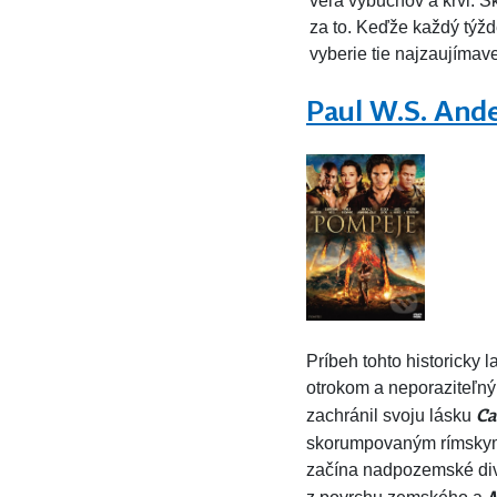
veľa výbuchov a krvi. S
za to. Keďže každý týžd
vyberie tie najzaujímave
Paul W.S. And
Príbeh tohto historicky
otrokom a neporaziteľn
Ca
zachránil svoju lásku
skorumpovaným rímskym
začína nadpozemské div