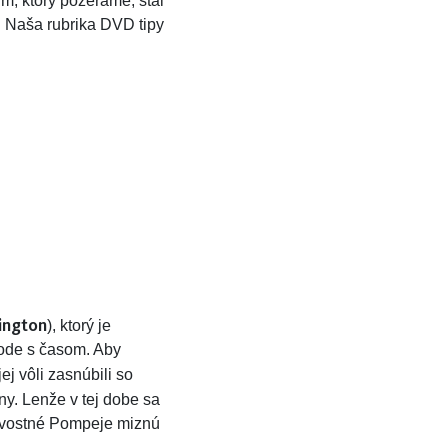
m, ktorý pozeráme, stál
. Naša rubrika DVD tipy
rington
), ktorý je
vode s časom. Aby
ej vôli zasnúbili so
ény. Lenže v tej dobe sa
skvostné Pompeje miznú