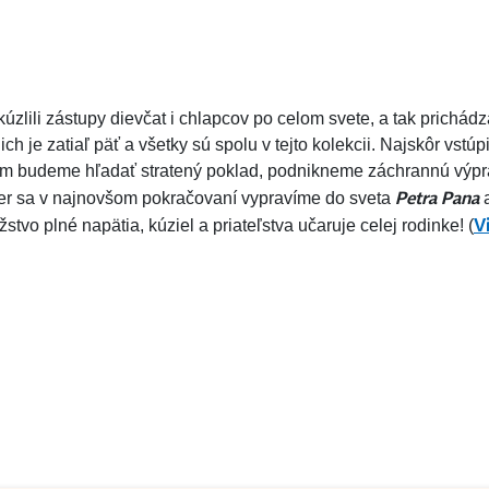
kúzlili zástupy dievčat i chlapcov po celom svete, a tak prichádz
h je zatiaľ päť a všetky sú spolu v tejto kolekcii. Najskôr vstú
tom budeme hľadať stratený poklad, podnikneme záchrannú vý
Petra Pana
ver sa v najnovšom pokračovaní vypravíme do sveta
a
V
tvo plné napätia, kúziel a priateľstva učaruje celej rodinke! (