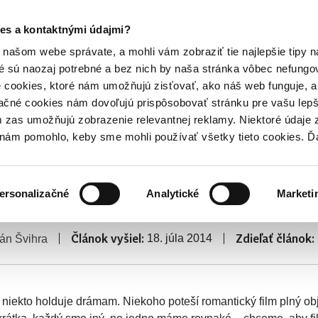
ODPOVEDNOSŤ
PRIDAJ SA
PROJEKTY
MÉDIÁ A PAR
es a kontaktnými údajmi?
našom webe správate, a mohli vám zobraziť tie najlepšie tipy n
é sú naozaj potrebné a bez nich by naša stránka vôbec nefung
ujúceho napätia, lásky a nádeje
 cookies, ktoré nám umožňujú zisťovať, ako náš web funguje, a 
tipy: Prílev strhujúce
ačné cookies nám dovoľujú prispôsobovať stránku pre vašu lepši
zas umožňujú zobrazenie relevantnej reklamy. Niektoré údaje z
 lásky a nádeje
y nám pomohlo, keby sme mohli používať všetky tieto cookies. 
ersonalizačné
Analytické
Marketi
še
DVD novinky
Noe
Pompeje
Příběh kmotra
Ride a
Článok vyšiel:
Zdieľať článok:
18. júla 2014
án Švihra
niekto holduje drámam. Niekoho poteší romantický film plný obja