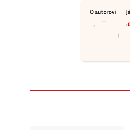
O autorovi
J
ď