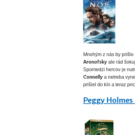
Mnohým z nás by prišlo u
Aronofsky
ale rád šoku
Spomedzi hercov je nu
Connelly
a netreba vyn
prišiel do kín a teraz pr
Peggy Holmes –