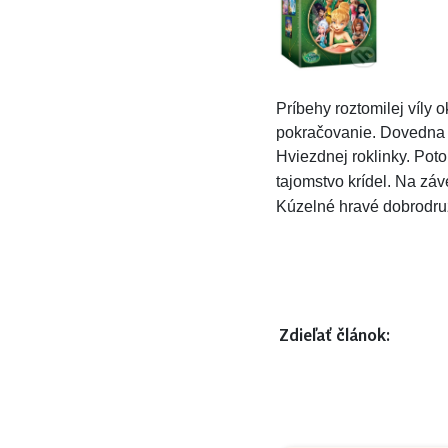
Príbehy roztomilej víly o
pokračovanie. Dovedna ic
Hviezdnej roklinky. Po
tajomstvo krídel. Na zá
Kúzelné hravé dobrodružs
Zdieľať článok: