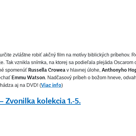
rčite zvláštne robiť akčný film na motívy biblických príbehov. 
je. Tak vznikla snímka, na ktorej sa podieľala plejáda Oscarom 
Russella Crowea
Anthonyho Ho
tné spomenúť
v hlavnej úlohe,
Emmu Watson
echať
. Nadčasový príbeh o božom hneve, odvahe
Viac info
ichádza aj na DVD! (
)
 Zvonilka kolekcia 1.-5.