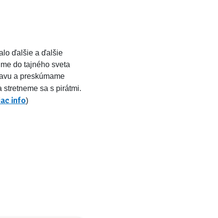
alo ďalšie a ďalšie
pime do tajného sveta
pravu a preskúmame
 stretneme sa s pirátmi.
iac info
)