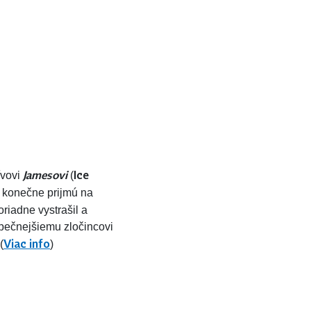
Jamesovi
Ice
ívovi
(
konečne prijmú na
riadne vystrašil a
zpečnejšiemu zločincovi
Viac info
(
)