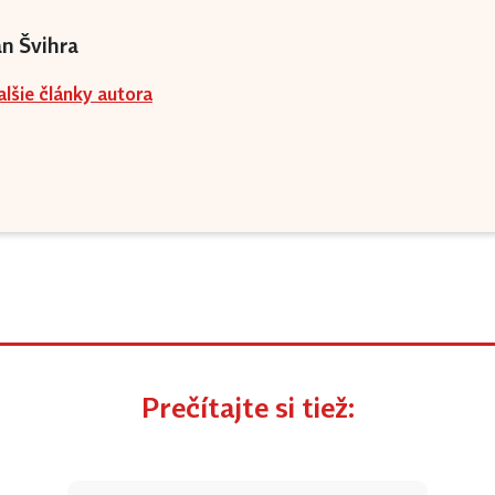
án Švihra
alšie články autora
Prečítajte si tiež: