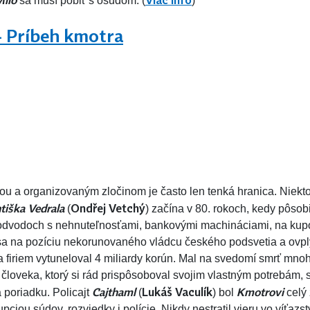
ilo
Viac info
sa musí pobiť s osudom. (
)
– Príbeh kmotra
ou a organizovaným zločinom je často len tenká hranica. Niektor
tiška Vedrala
Ondřej Vetchý
(
) začína v 80. rokoch, kedy pôsob
odvodoch s nehnuteľnosťami, bankovými machináciami, na kupón
sa na pozíciu nekorunovaného vládcu českého podsvetia a ovpl
 a firiem vytuneloval 4 miliardy korún. Mal na svedomí smrť mno
j človeka, ktorý si rád prispôsoboval svojim vlastným potrebám
Cajthaml
Lukáš Vaculík
Kmotrovi
 poriadku. Policajt
(
) bol
celý 
ciou súdov, rozviedky i polície. Nikdy nestratil vieru vo víťazst