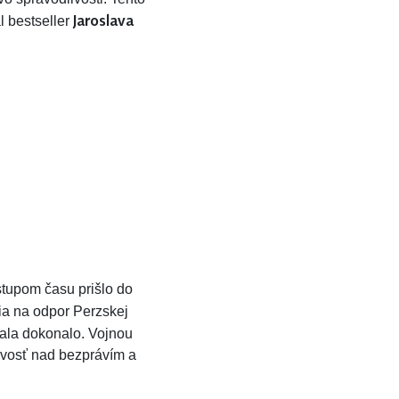
Jaroslava
l bestseller
dstupom času prišlo do
ia na odpor Perzskej
ňala dokonalo. Vojnou
livosť nad bezprávím a