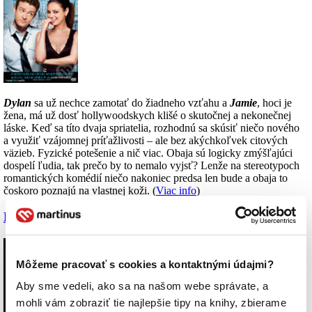
Dylan
sa už nechce zamotať do žiadneho vzťahu a
Jamie
, hoci je
žena, má už dosť hollywoodskych klišé o skutočnej a nekonečnej
láske. Keď sa títo dvaja spriatelia, rozhodnú sa skúsiť niečo nového
a využiť vzájomnej príťažlivosti – ale bez akýchkoľvek citových
väzieb. Fyzické potešenie a nič viac. Obaja sú logicky zmýšľajúci
dospelí ľudia, tak prečo by to nemalo vyjsť? Lenže na stereotypoch
romantických komédií niečo nakoniec predsa len bude a obaja to
čoskoro poznajú na vlastnej koži. (
Viac info
)
Michel Hazanavicius – The Artist
Môžeme pracovať s cookies a kontaktnými údajmi?
Aby sme vedeli, ako sa na našom webe správate, a
mohli vám zobraziť tie najlepšie tipy na knihy, zbierame