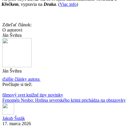
Křečkem
, vypravia na
Draka
. (
Viac info
)
Zdieľať článok:
O autorovi
Ján Švihra
Ján Švihra
ďalšie články autora
Prečítajte si tiež:
filmový svet
knižné tipy
novinky
Fenomén Nesbo: Hrdina severského krimi prichádza na obrazovky
Jakub Šuták
17. marca 2026