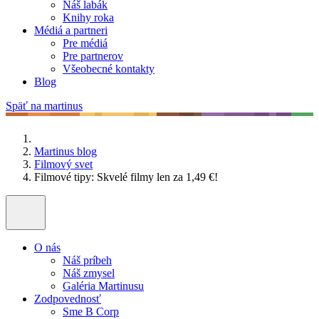
Náš labák
Knihy roka
Médiá a partneri
Pre médiá
Pre partnerov
Všeobecné kontakty
Blog
Späť na martinus
Martinus blog
Filmový svet
Filmové tipy: Skvelé filmy len za 1,49 €!
O nás
Náš príbeh
Náš zmysel
Galéria Martinusu
Zodpovednosť
Sme B Corp