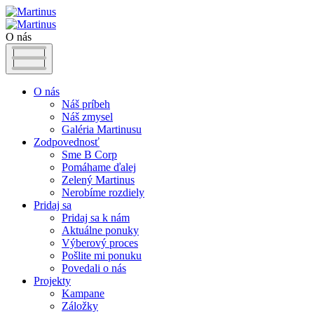
O nás
O nás
Náš príbeh
Náš zmysel
Galéria Martinusu
Zodpovednosť
Sme B Corp
Pomáhame ďalej
Zelený Martinus
Nerobíme rozdiely
Pridaj sa
Pridaj sa k nám
Aktuálne ponuky
Výberový proces
Pošlite mi ponuku
Povedali o nás
Projekty
Kampane
Záložky