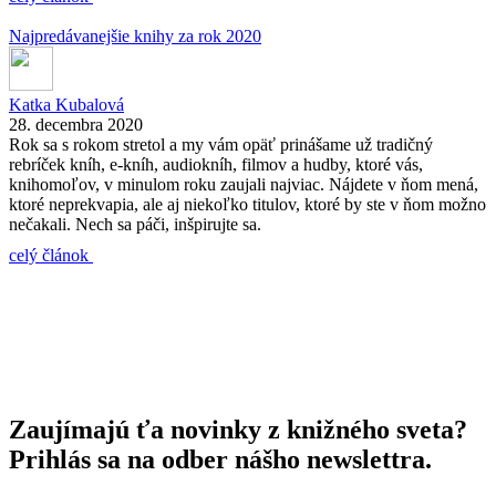
Najpredávanejšie knihy za rok 2020
Katka Kubalová
28. decembra 2020
Rok sa s rokom stretol a my vám opäť prinášame už tradičný
rebríček kníh, e-kníh, audiokníh, filmov a hudby, ktoré vás,
knihomoľov, v minulom roku zaujali najviac. Nájdete v ňom mená,
ktoré neprekvapia, ale aj niekoľko titulov, ktoré by ste v ňom možno
nečakali. Nech sa páči, inšpirujte sa.
celý článok
Zaujímajú ťa novinky z knižného sveta?
Prihlás sa na odber nášho newslettra.