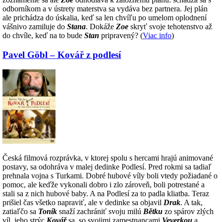
odborníkom a v ústrety materstva sa vydáva bez partnera. Jej plán
ale prichádza do úskalia, keď sa len chvíľu po umelom oplodnení
vášnivo zamiluje do
Stana
. Dokáže
Zoe
skryť svoje tehotenstvo až
do chvíle, keď na to bude
Stan
pripravený? (
Viac info
)
Pavel Göbl – Kovář z podlesí
Česká filmová rozprávka, v ktorej spolu s hercami hrajú animované
postavy, sa odohráva v malej dedinke Podlesí. Pred rokmi sa tadiaľ
prehnala vojna s Turkami. Dobré hubové víly boli vtedy požiadané o
pomoc, ale keďže vykonali dobro i zlo zároveň, boli potrestané a
stali sa z nich hubové baby. A na Podlesí za to padla kliatba. Teraz
prišiel čas všetko napraviť, ale v dedinke sa objavil
Drak
. A tak,
zatiaľčo sa
Toník
snaží zachrániť svoju milú
Bětku
zo spárov zlých
víl, jeho strýc
Kovář
sa, so svojimi zamestnancami
Veverkou
a