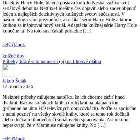
Detektív Harry Hole, hlavná postava kníh Jo Nesba, zažíva svoj
seriálový debut na Netflixe! Ideálny čas objaviť alebo znovuobjaviť
jeden z najlepších detektívnych knižných svetov súčasnosti. V
našom blogu vám prezradíme, ako čítať sériu Harry Hole a ktorou
knihou sa inšpiroval nový seriál. Adaptácia knižnej série Harry Hole
konečne tu! Na toto sme čakali poriadne […]
celý článok
knižné tipy
Príbehy, ktoré si to namierili (aj) na filmové plátna
Jakub Šuták
12. marca 2026
Niektoré príbehy milujeme natoľko, že ich chceme zažiť hneď
dvakrát. Raz na stránkach kníh a druhýkrát na plátnach kín
(prípadne na ultra HD televíznych obrazovkách). Poďte sa spoločne
s nami pozrieť na všetky skvelé knihy, ktoré sa tento rok dočkali
alebo dočkajú filmového či seriálového spracovania. Asi nikoho
neprekvapí, že v Martinuse milujeme knihy. No […]
celý článok