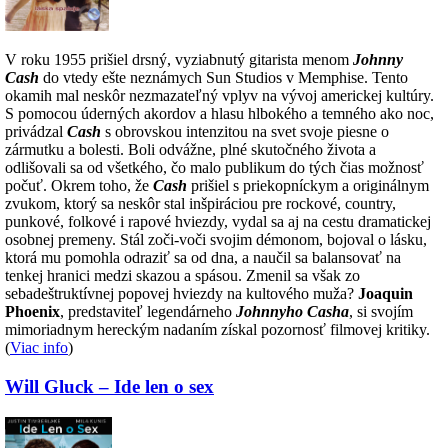
V roku 1955 prišiel drsný, vyziabnutý gitarista menom
Johnny
Cash
do vtedy ešte neznámych Sun Studios v Memphise. Tento
okamih mal neskôr nezmazateľný vplyv na vývoj americkej kultúry.
S pomocou úderných akordov a hlasu hlbokého a temného ako noc,
privádzal
Cash
s obrovskou intenzitou na svet svoje piesne o
zármutku a bolesti. Boli odvážne, plné skutočného života a
odlišovali sa od všetkého, čo malo publikum do tých čias možnosť
počuť. Okrem toho, že
Cash
prišiel s priekopníckym a originálnym
zvukom, ktorý sa neskôr stal inšpiráciou pre rockové, country,
punkové, folkové i rapové hviezdy, vydal sa aj na cestu dramatickej
osobnej premeny. Stál zoči-voči svojim démonom, bojoval o lásku,
ktorá mu pomohla odraziť sa od dna, a naučil sa balansovať na
tenkej hranici medzi skazou a spásou. Zmenil sa však zo
sebadeštruktívnej popovej hviezdy na kultového muža?
Joaquin
Phoenix
, predstaviteľ legendárneho
Johnnyho Casha
, si svojím
mimoriadnym hereckým nadaním získal pozornosť filmovej kritiky.
(
Viac info
)
Will Gluck – Ide len o sex