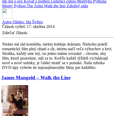
Ide len o sex
Kovář z podlesí
Lietajúci cirkus Montyho Pythona
Monty Python
The Artist
Walk the line
Záložný plán
Autor článku:
Ján Švihra
Článok vyšiel:
17. októbra 2014
Zdieľať článok:
Niekto má rád komédiu, niekto holduje drámam. Niekoho poteší
romantický film plný objatí a sĺz, inému stačí veľa výbuchov a krvi.
Skrátka, každý sme iný, no jedno máme rovnaké – chceme, aby
film, ktorý pozeráme, stál za to. Keďže každý týždeň vychádzajú
nové a nové snímky, je ľahké stratiť sa v ponuke. Naša rubrika
DVD tipy vyberie tie najzaujímavejšie filmy pre každého.
James Mangold – Walk the Line