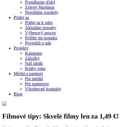
Pomáhame ďalej
Zelený Martinus
Nerobíme rozdiely
Pridaj sa
Pridaj sa k nám
Aktuálne ponuky
Výberový proces
Pošlite mi ponuku
Povedali o nás
Projekty
Kampane
Záložky
Náš labák
Knihy roka
Médiá a partneri
Pre médiá
Pre partnerov
Všeobecné kontakty
Blog
Filmové tipy: Skvelé filmy len za 1,49 €!