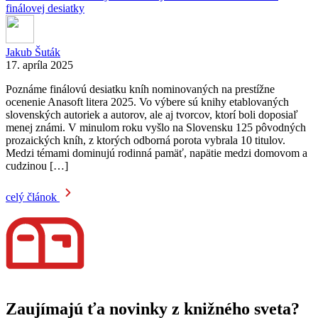
finálovej desiatky
Jakub Šuták
17. apríla 2025
Poznáme finálovú desiatku kníh nominovaných na prestížne
ocenenie Anasoft litera 2025. Vo výbere sú knihy etablovaných
slovenských autoriek a autorov, ale aj tvorcov, ktorí boli doposiaľ
menej známi. V minulom roku vyšlo na Slovensku 125 pôvodných
prozaických kníh, z ktorých odborná porota vybrala 10 titulov.
Medzi témami dominujú rodinná pamäť, napätie medzi domovom a
cudzinou […]
celý článok
Zaujímajú ťa novinky z knižného sveta?