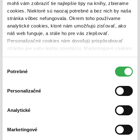
mohli vám zobraziť tie najlepšie tipy na knihy, zbierame
cookies. Niektoré sú naozaj potrebné a bez nich by naša
stránka vôbec nefungovala. Okrem toho používame
analytické cookies, ktoré nám umožňujú zisťovať, ako
náš web funguje, a stále ho pre vás zlepšovať.
Personalizačné cookies nám dovoľujú prispôsobovať
stránku pre vašu lepšiu orientáciu. Marketingové cookies
nám zas umožňujú zobrazenie relevantnej reklamy.
Niektoré údaje zdieľame aj s tretími stranami. Veľmi by
Výber
nám pomohlo, keby sme mohli používať všetky tieto
Potrebné
súhlasu
cookies. Ďakujeme!
V slovenčine v júni vychádza už štvrtý
román, séria zatiaľ vychádza v chronologickom poradí, od prvého
Personalizačné
prípadu Konrada Sejera s názvom
Evino oko
cez oceňovaný román
Neobzeraj sa
, najnovším je detektívny román
Kto sa bojí vlka
o
schizofrenickom pacientovi na úteku podozrivom z brutálnej vraždy.
Analytické
Autorka postupne rozvíja námety zo súčasnej nórskej spoločnosti,
od prostitúcie až po vzťah väčšinovej spoločnosti k duševne
postihnutým či osamelým matkám. Jej romány vynikajú
Marketingové
psychologickou hĺbkou a dôkladným zobrazením postáv. Na rozdiel
od hlavného prúdu súčasnej severskej detektívky si nikdy