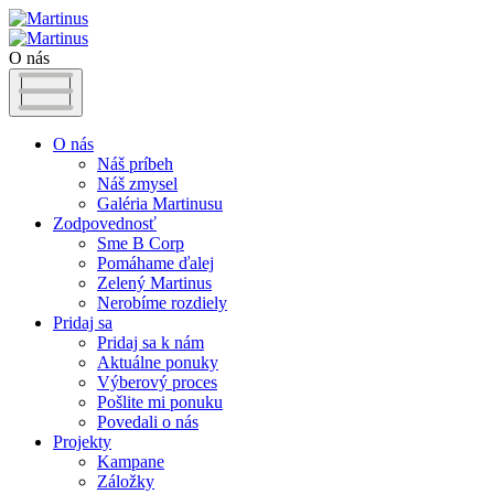
O nás
O nás
Náš príbeh
Náš zmysel
Galéria Martinusu
Zodpovednosť
Sme B Corp
Pomáhame ďalej
Zelený Martinus
Nerobíme rozdiely
Pridaj sa
Pridaj sa k nám
Aktuálne ponuky
Výberový proces
Pošlite mi ponuku
Povedali o nás
Projekty
Kampane
Záložky