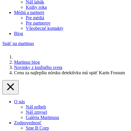
Náš labák
Knihy roka
Médiá a partneri
Pre médiá
Pre partnerov
Všeobecné kontakty
Blog
Späť na martinus
Martinus blog
Novinky z knižného sveta
Cenu za najlepšiu nórsku detektívku má opäť Karin Fossum
O nás
Náš príbeh
Náš zmysel
Galéria Martinusu
Zodpovednosť
Sme B Corp