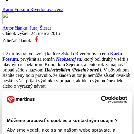
Karin Fossum
Rivertonova cena
Autor článku:
Juraj Šlesar
Článok vyšiel:
24. marca 2015
Zdieľať článok:
Už druhýkrát vo svojej kariére získala Rivertonovu cenu
Karin
Fossum
, prvýkrát za román
Neobzeraj sa
,
ktorý bol druhý v sérii s
hlavným inšpektorom Konradom Sejerom, a tento rok za najnovší
prípad série s názvom
Helvetesilden (Pekelný oheň)
. V pôvodnom
štatúte ceny bolo pravidlo, že žiaden autor ju nemôže získať dvakrát,
neskôr však prijali výnimku v prípade, ak ide o výnimočné dielo
alebo o výrazný návrat.
Helvetesilden
je typickým románom
Karin Fossum
, rovnako ako
všetky jej romány si aj tento kladie veľké otázky o živote
obyčajných ľudí. Na začiatku príbehu sú mŕtvoly mladej slobodnej
Môžeme pracovať s cookies a kontaktnými údajmi?
matky a jej malého syna, čo je pre autorku odrazovým mostíkom k
rozprávaniu o spolupatričnosti, ale aj komplikovaných vzťahoch a
Aby sme vedeli, ako sa na našom webe správate, a
jazvách na duši, ktoré zanechávajú.