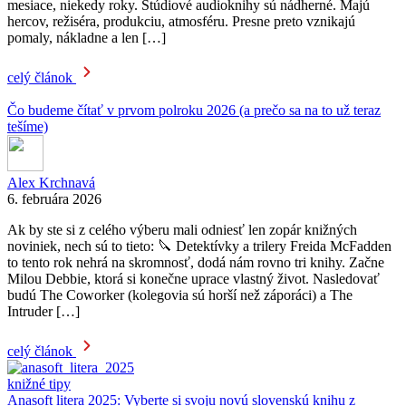
mesiace, niekedy roky. Štúdiové audioknihy sú nádherné. Majú
hercov, režiséra, produkciu, atmosféru. Presne preto vznikajú
pomaly, nákladne a len […]
celý článok
Čo budeme čítať v prvom polroku 2026 (a prečo sa na to už teraz
tešíme)
Alex Krchnavá
6. februára 2026
Ak by ste si z celého výberu mali odniesť len zopár knižných
noviniek, nech sú to tieto: 🔪 Detektívky a trilery Freida McFadden
to tento rok nehrá na skromnosť, dodá nám rovno tri knihy. Začne
Milou Debbie, ktorá si konečne uprace vlastný život. Nasledovať
budú The Coworker (kolegovia sú horší než záporáci) a The
Intruder […]
celý článok
knižné tipy
Anasoft litera 2025: Vyberte si svoju novú slovenskú knihu z