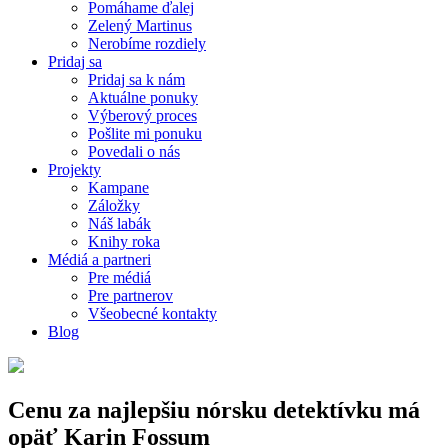
Pomáhame ďalej
Zelený Martinus
Nerobíme rozdiely
Pridaj sa
Pridaj sa k nám
Aktuálne ponuky
Výberový proces
Pošlite mi ponuku
Povedali o nás
Projekty
Kampane
Záložky
Náš labák
Knihy roka
Médiá a partneri
Pre médiá
Pre partnerov
Všeobecné kontakty
Blog
Cenu za najlepšiu nórsku detektívku má
opäť Karin Fossum