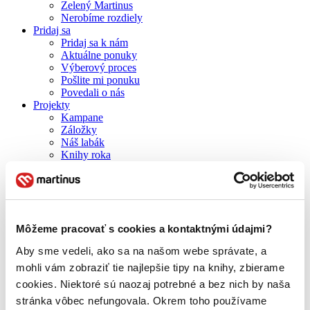
Zelený Martinus
Nerobíme rozdiely
Pridaj sa
Pridaj sa k nám
Aktuálne ponuky
Výberový proces
Pošlite mi ponuku
Povedali o nás
Projekty
Kampane
Záložky
Náš labák
Knihy roka
Médiá a partneri
Pre médiá
Pre partnerov
Všeobecné kontakty
Blog
Môžeme pracovať s cookies a kontaktnými údajmi?
Všetky články na tému: Karin Fossum
Aby sme vedeli, ako sa na našom webe správate, a
Cenu za najlepšiu nórsku detektívku má opäť Karin Fossum
mohli vám zobraziť tie najlepšie tipy na knihy, zbierame
cookies. Niektoré sú naozaj potrebné a bez nich by naša
stránka vôbec nefungovala. Okrem toho používame
Juraj Šlesar