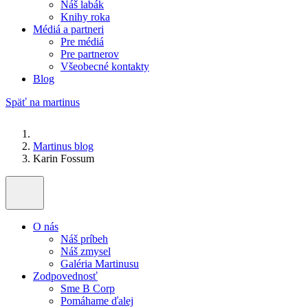
Náš labák
Knihy roka
Médiá a partneri
Pre médiá
Pre partnerov
Všeobecné kontakty
Blog
Späť na martinus
Martinus blog
Karin Fossum
O nás
Náš príbeh
Náš zmysel
Galéria Martinusu
Zodpovednosť
Sme B Corp
Pomáhame ďalej