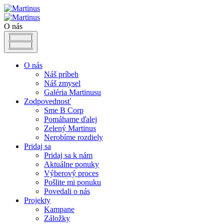
O nás
O nás
Náš príbeh
Náš zmysel
Galéria Martinusu
Zodpovednosť
Sme B Corp
Pomáhame ďalej
Zelený Martinus
Nerobíme rozdiely
Pridaj sa
Pridaj sa k nám
Aktuálne ponuky
Výberový proces
Pošlite mi ponuku
Povedali o nás
Projekty
Kampane
Záložky