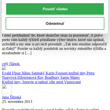
Knižné tipy: Poriadna dávka napätia!
Povoliť všetko
Juraj Šlesar
17. februára 2014
Odmietnuť
Neustále vychádzajú nové a nové knihy, vďaka čomu je veľmi
ľahké prehliadnuť tie, ktoré skutočne stoja za pozornosť. A práve
preto vám každý týždeň prinášame výber titulov, ktoré nás upútali,
uchvátili a my sme si pri nich povedali: „Tak toto musíme odporučiť
aj ďalej!“ Pozrite sa každý pondelok na novinky minulého týždňa a
nezabudnite si […]
celý článok
Evald Flisar
Július Satinský
Karin Fossum
knižné tipy
Petra
Nagyová-Džerengová
Ray Bradbury
Samo Marec
Knižné tipy: Spravte si radosť ešte pred Vianocami
Jana Šlinská
25. novembra 2013
Neustále vychádzajú nové a nové knihy, vďaka čomu je veľmi