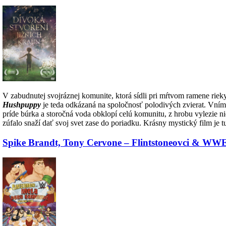
V zabudnutej svojráznej komunite, ktorá sídli pri mŕtvom ramene rieky
Hushpuppy
je teda odkázaná na spoločnosť polodivých zvierat. Vníma
príde búrka a storočná voda obklopí celú komunitu, z hrobu vylezie n
zúfalo snaží dať svoj svet zase do poriadku. Krásny mystický film je t
Spike Brandt, Tony Cervone – Flintstoneovci & WW