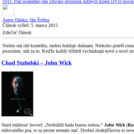
1911: Pád poslednej ríše
Divoké stvorenia južných krajín
DVD novi
Autor článku:
Ján Švihra
Článok vyšiel:
5. marca 2015
Zdieľať článok:
Niekto má rád komédiu, niekto holduje drámam. Niekoho poteší romant
pozeráme, stál za to. Keďže každý týždeň vychádzajú nové a nové sní
Chad Stahelski – John Wick
Stará múdrosť hovorí: „Nedráždi hada bosou nohou.“
John Wick
(
Ke
milovaného psa, to sa proste nemalo stať. Drobní zlodejíčkovia to nev