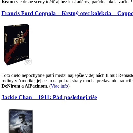
Keanu
vie drsné scény točiť aj bez kaskadérov, parádna akcia začína! 
Francis Ford Coppola – Krstný otec kolekcia – Coppo
Toto dielo nepochybne patrí medzi najlepšie v dejinách filmu! Remaste
rodiny v Amerike, jej cestu na pokraj straty moci a predávanie tradíc
DeNirom a AlPacinom
. (
Viac info
)
Jackie Chan – 1911: Pád poslednej ríše