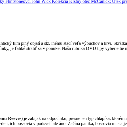
nky
Flintstoneovci
John Wick
Kolekcia
Krstný otec
McCanick: Útek pr
ický film plný objatí a sĺz, inému stačí veľa výbuchov a krvi. Skrátk
mky, je ľahké stratiť sa v ponuke. Naša rubrika DVD tipy vyberie tie n
anu Reeves
) je zabijak na odpočinku, presne ten typ chlapíka, ktoré
edeli, ich bossovia v podsvetí ale áno. Začína panika, bossovia musia j