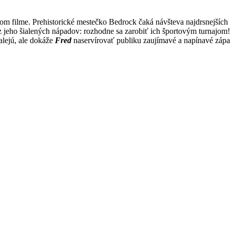
om filme. Prehistorické mestečko Bedrock čaká návšteva najdrsnejších
 z jeho šialených nápadov: rozhodne sa zarobiť ich športovým turnajom
alejú, ale dokáže
Fred
naservírovať publiku zaujímavé a napínavé zápa