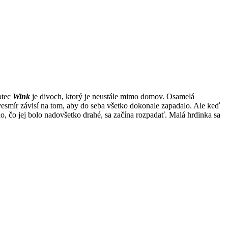
otec
Wink
je divoch, ktorý je neustále mimo domov. Osamelá
vesmír závisí na tom, aby do seba všetko dokonale zapadalo. Ale keď
ho, čo jej bolo nadovšetko drahé, sa začína rozpadať. Malá hrdinka sa