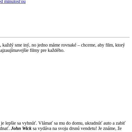
ed minulosťou
a, každý sme iný, no jedno máme rovnaké – chceme, aby film, ktorý
ajzaujímavejšie filmy pre každého.
mu je lepšie sa vyhnúť. Vlámať sa mu do domu, ukradnúť auto a zabiť
ednať.
John Wick
sa vydáva na svoju drsnú vendetu! Je známe, že