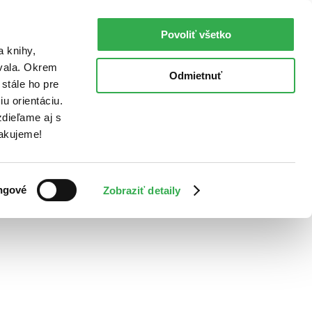
Povoliť všetko
a knihy,
ovala. Okrem
Odmietnuť
stále ho pre
u orientáciu.
dieľame aj s
Ďakujeme!
ngové
Zobraziť detaily