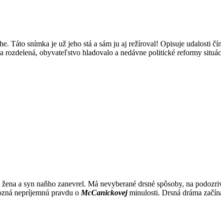
e. Táto snímka je už jeho stá a sám ju aj režíroval! Opisuje udalosti čí
ola rozdelená, obyvateľstvo hladovalo a nedávne politické reformy situác
la žena a syn naňho zanevrel. Má nevyberané drsné spôsoby, na podozrivý
pozná nepríjemnú pravdu o
McCanickovej
minulosti. Drsná dráma začína