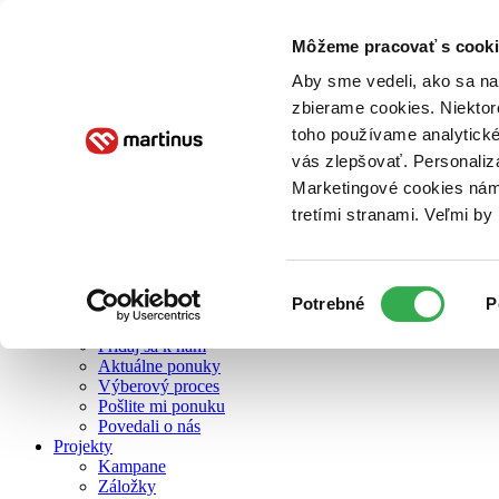
Môžeme pracovať s cooki
O nás
Aby sme vedeli, ako sa na 
zbierame cookies. Niektor
toho používame analytické
O nás
vás zlepšovať. Personaliz
Náš príbeh
Náš zmysel
Marketingové cookies nám 
Galéria Martinusu
tretími stranami. Veľmi b
Zodpovednosť
Sme B Corp
Pomáhame ďalej
Zelený Martinus
Výber
Potrebné
P
Nerobíme rozdiely
súhlasu
Pridaj sa
Pridaj sa k nám
Aktuálne ponuky
Výberový proces
Pošlite mi ponuku
Povedali o nás
Projekty
Kampane
Záložky