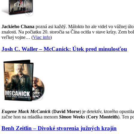
Jackieho Chana
pozná asi každý. Málokto ho ale videl vo vážnej úloh
znalosti. Na počiatku 20. storočia sa Čína ocitla v stave krízy. Zem b
veľkej vojne… (
Viac info
)
Josh C. Waller – McCanick: Útek pred minulosťou
Eugene Mack McCanick
(
David Morse
) je detektív, ktorého opusti
začne hon na mladíka menom
Simon Weeks
(
Cory Monteith
). Ten 
Benh Zeitlin – Divoké stvorenia južných krajín