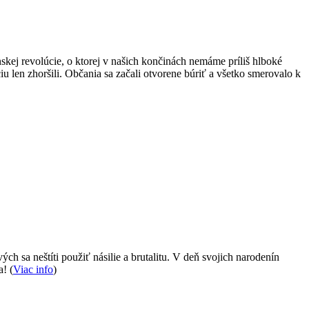
nskej revolúcie, o ktorej v našich končinách nemáme príliš hlboké
iu len zhoršili. Občania sa začali otvorene búriť a všetko smerovalo k
ch sa neštíti použiť násilie a brutalitu. V deň svojich narodenín
! (
Viac info
)