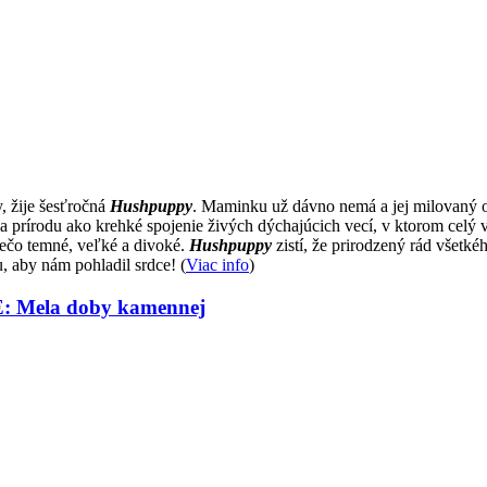
, žije šesťročná
Hushpuppy
. Maminku už dávno nemá a jej milovaný 
 prírodu ako krehké spojenie živých dýchajúcich vecí, v ktorom celý 
iečo temné, veľké a divoké.
Hushpuppy
zistí, že prirodzený rád všetké
u, aby nám pohladil srdce! (
Viac info
)
E: Mela doby kamennej