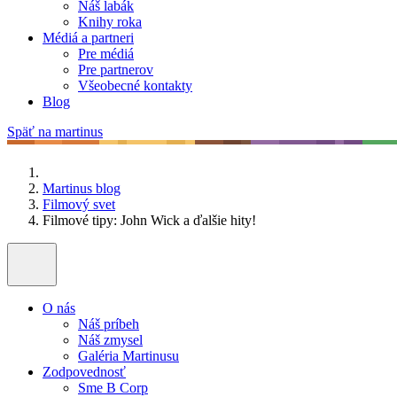
Náš labák
Knihy roka
Médiá a partneri
Pre médiá
Pre partnerov
Všeobecné kontakty
Blog
Späť na martinus
Martinus blog
Filmový svet
Filmové tipy: John Wick a ďalšie hity!
O nás
Náš príbeh
Náš zmysel
Galéria Martinusu
Zodpovednosť
Sme B Corp