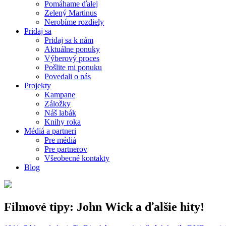
Pomáhame ďalej
Zelený Martinus
Nerobíme rozdiely
Pridaj sa
Pridaj sa k nám
Aktuálne ponuky
Výberový proces
Pošlite mi ponuku
Povedali o nás
Projekty
Kampane
Záložky
Náš labák
Knihy roka
Médiá a partneri
Pre médiá
Pre partnerov
Všeobecné kontakty
Blog
Filmové tipy: John Wick a ďalšie hity!