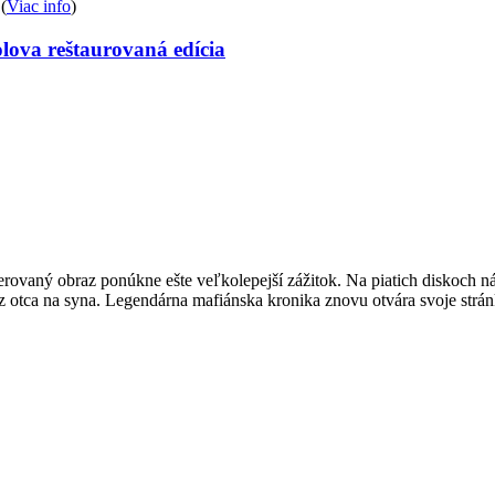
(
Viac info
)
lova reštaurovaná edícia
rovaný obraz ponúkne ešte veľkolepejší zážitok. Na piatich diskoch náj
ií z otca na syna. Legendárna mafiánska kronika znovu otvára svoje st