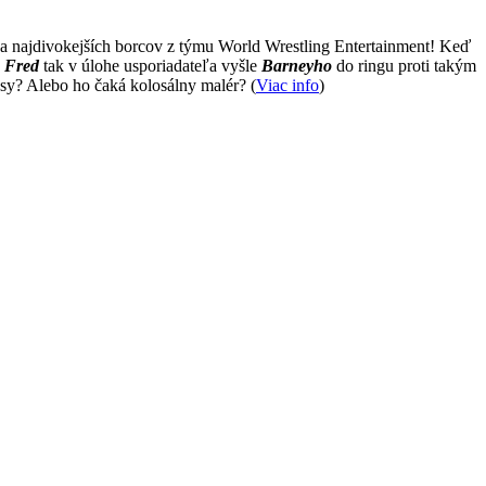
 a najdivokejších borcov z týmu World Wrestling Entertainment! Keď
!
Fred
tak v úlohe usporiadateľa vyšle
Barneyho
do ringu proti takým
sy? Alebo ho čaká kolosálny malér? (
Viac info
)