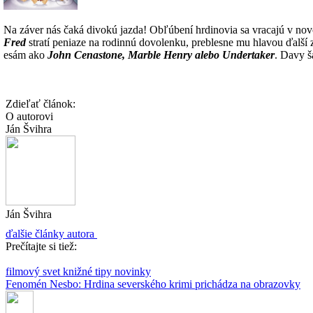
Na záver nás čaká divokú jazda! Obľúbení hrdinovia sa vracajú v nov
Fred
stratí peniaze na rodinnú dovolenku, preblesne mu hlavou ďalší
esám ako
John Cenastone, Marble Henry alebo Undertaker
. Davy š
Zdieľať článok:
O autorovi
Ján Švihra
Ján Švihra
ďalšie články autora
Prečítajte si tiež:
filmový svet
knižné tipy
novinky
Fenomén Nesbo: Hrdina severského krimi prichádza na obrazovky