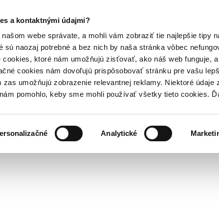
es a kontaktnými údajmi?
našom webe správate, a mohli vám zobraziť tie najlepšie tipy n
é sú naozaj potrebné a bez nich by naša stránka vôbec nefung
 cookies, ktoré nám umožňujú zisťovať, ako náš web funguje, a 
ačné cookies nám dovoľujú prispôsobovať stránku pre vašu lepši
zas umožňujú zobrazenie relevantnej reklamy. Niektoré údaje z
y nám pomohlo, keby sme mohli používať všetky tieto cookies. 
ersonalizačné
Analytické
Marketi