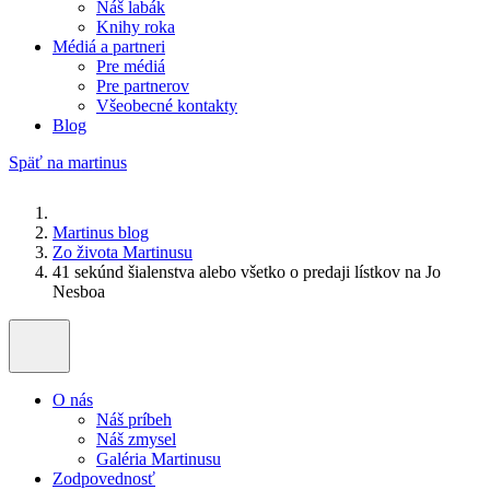
Náš labák
Knihy roka
Médiá a partneri
Pre médiá
Pre partnerov
Všeobecné kontakty
Blog
Späť na martinus
Martinus blog
Zo života Martinusu
41 sekúnd šialenstva alebo všetko o predaji lístkov na Jo
Nesboa
O nás
Náš príbeh
Náš zmysel
Galéria Martinusu
Zodpovednosť