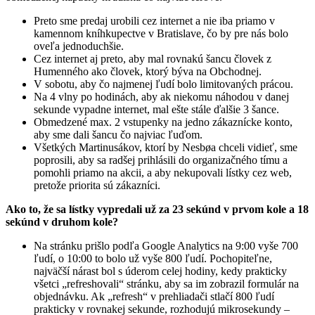
Preto sme predaj urobili cez internet a nie iba priamo v
kamennom kníhkupectve v Bratislave, čo by pre nás bolo
oveľa jednoduchšie.
Cez internet aj preto, aby mal rovnakú šancu človek z
Humenného ako človek, ktorý býva na Obchodnej.
V sobotu, aby čo najmenej ľudí bolo limitovaných prácou.
Na 4 vlny po hodinách, aby ak niekomu náhodou v danej
sekunde vypadne internet, mal ešte stále ďalšie 3 šance.
Obmedzené max. 2 vstupenky na jedno zákaznícke konto,
aby sme dali šancu čo najviac ľuďom.
Všetkých Martinusákov, ktorí by Nesbøa chceli vidieť, sme
poprosili, aby sa radšej prihlásili do organizačného tímu a
pomohli priamo na akcii, a aby nekupovali lístky cez web,
pretože priorita sú zákazníci.
Ako to, že sa lístky vypredali už za 23 sekúnd v prvom kole a 18
sekúnd v druhom kole?
Na stránku prišlo podľa Google Analytics na 9:00 vyše 700
ľudí, o 10:00 to bolo už vyše 800 ľudí. Pochopiteľne,
najväčší nárast bol s úderom celej hodiny, kedy prakticky
všetci „refreshovali“ stránku, aby sa im zobrazil formulár na
objednávku. Ak „refresh“ v prehliadači stlačí 800 ľudí
prakticky v rovnakej sekunde, rozhodujú mikrosekundy –