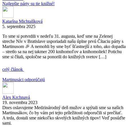
Najlepšie párty su tie knižné!
Katarína Michtalíková
5. septembra 2025
To sme si potvrdili v nedeľu 31. augusta, keď sme na Zelenej
streche Nív v Bratislave usporiadali našu úplne prvú Čítaciu párty s
Martinusom 🎉 A nemohli by sme byť šťastnejší z toho, ako dopadla
– stretlo sa na nej takmer 200 knihomoľov a knihomoliek! Potichu
sme si čítali, spoločne sa ponorili do knižných svetov […]
celý článok
Martinusáci odporúčajú
Alex Krchnavá
19. novembra 2023
Dnes oslavujeme Medzinárodný deň mužov a spýtali sme sa našich
Martinusákov, čo by vám pri tejto príležitosti odporučili si prečítať.
A teda, dostali sme niekoľko skvelých knižných tipov! Veď posúďte
sami.