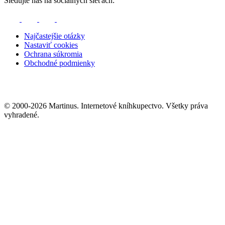
Sledujte nás na sociálnych sieťach:
Najčastejšie otázky
Nastaviť cookies
Ochrana súkromia
Obchodné podmienky
© 2000-2026 Martinus. Internetové kníhkupectvo. Všetky práva
vyhradené.