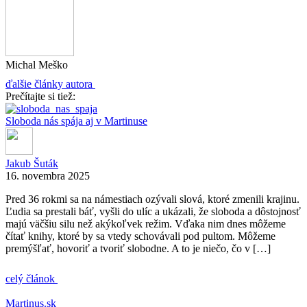
Michal Meško
ďalšie články autora
Prečítajte si tiež:
Sloboda nás spája aj v Martinuse
Jakub Šuták
16. novembra 2025
Pred 36 rokmi sa na námestiach ozývali slová, ktoré zmenili krajinu.
Ľudia sa prestali báť, vyšli do ulíc a ukázali, že sloboda a dôstojnosť
majú väčšiu silu než akýkoľvek režim. Vďaka nim dnes môžeme
čítať knihy, ktoré by sa vtedy schovávali pod pultom. Môžeme
premýšľať, hovoriť a tvoriť slobodne. A to je niečo, čo v […]
celý článok
Martinus.sk