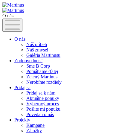
O nás
O nás
Náš príbeh
Náš zmysel
Galéria Martinusu
Zodpovednosť
Sme B Corp
Pomáhame ďalej
Zelený Martinus
Nerobíme rozdiely
Pridaj sa
Pridaj sa k nám
Aktuálne ponuky
Výberový proces
Pošlite mi ponuku
Povedali o nás
Projekty
Kampane
Záložky