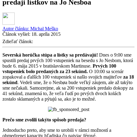
predaji lístkov na Jo Nesboa
Autor článku:
Michal Meško
Článok vyšiel:
18. apríla 2015
Zdieľať článok:
Severská horúčka stúpa a lístky sa predávajú!
Dnes o 9:00 sme
spustili predaj prvých 100 vstupeniek na besedu s Jo Nesbom, ktorá
bude 6. mája 2015 v bratislavskom Martinuse.
Prvých 100
vstupeniek bolo predaných za 23 sekúnd.
O 10:00 sa scenár
zopakoval a ďalších 100 vstupeniek si našlo svojich majiteľov
za 18
sekúnd
. Vedeli sme, že o Nesbøa bude veľký záujem, ale až takýto
sme nečakali. Samozrejme, ak sa 200 vstupeniek predalo dokopy za
41 sekúnd, znamená to, že veľa ľudí po prvých dvoch kolách
zostalo sklamaných a pýtajú sa, ako je to možné.
Prečo sme zvolili takýto spôsob predaja?
Jednoducho preto, aby sme to urobili v rámci možností a
obmedzenej kapacity hľadiska čo najviac férové.