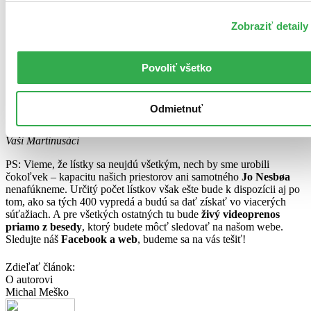
Facebooku prihlásených 2100 ľudí a k dispozícii je len 400
vstupeniek, je pochopiteľné, že sa nezmestia všetci. My môžeme
Zobraziť detaily
urobiť len všetko pre to, aby sme to urobili pre ľudí čo najférovejšie.
Tak držíme palce – keď dopisujeme tento článok, je 10:42 a tak
nás čakajú ešte dve kolá. Silno držíme všetkým palce a veríme,
Povoliť všetko
že aj keď sa na vás šťastie nakoniec neusmeje, neuberie vám to
nič zo skvelého pocitu, ktorý všetci máme pri čítaní Nesbovych
kníh a uvidíme sa hádam aspoň na on-line prenose cez internet,
Odmietnuť
ktorý budeme vysielať naživo cez náš web!
Vaši Martinusáci
PS: Vieme, že lístky sa neujdú všetkým, nech by sme urobili
čokoľvek – kapacitu našich priestorov ani samotného
Jo Nesbøa
nenafúkneme. Určitý počet lístkov však ešte bude k dispozícii aj po
tom, ako sa tých 400 vypredá a budú sa dať získať vo viacerých
súťažiach. A pre všetkých ostatných tu bude
živý videoprenos
priamo z besedy
, ktorý budete môcť sledovať na našom webe.
Sledujte náš
Facebook a web
, budeme sa na vás tešiť!
Zdieľať článok:
O autorovi
Michal Meško