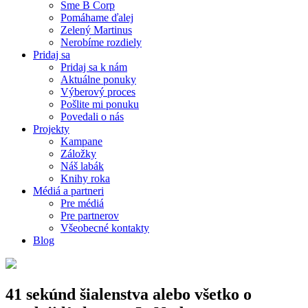
Sme B Corp
Pomáhame ďalej
Zelený Martinus
Nerobíme rozdiely
Pridaj sa
Pridaj sa k nám
Aktuálne ponuky
Výberový proces
Pošlite mi ponuku
Povedali o nás
Projekty
Kampane
Záložky
Náš labák
Knihy roka
Médiá a partneri
Pre médiá
Pre partnerov
Všeobecné kontakty
Blog
41 sekúnd šialenstva alebo všetko o