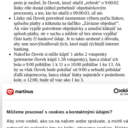
preto je možné, že človek, ktorý stlačil „refresh“ o 9:00:02
lístky ešte dostal (stihol prebehnúť objednávkovým
procesom), a ten, kto ho stlačil o 09:00:03, už nie.
Lístky má človek potvrdené momentom výberu počtu lístkov,
spôsobu platby a kliknutia na tlačítko „Záväzne objednať“.
Ak vám vypíše potvrdenie objednávky a umožní kliknúť na
spôsob platby, ste v suchu a môžete už bez stresu vypĺňať
číslo karty či bankové údaje. Je to takto urobené z dôvodu,
aby sme nezvýhodňovali tých, ktorí majú rýchlejší internet
banking.
Nakoľko človek si môže kúpiť 1 alebo 2 vstupenky
(priemerne človek kúpil 1.58 vstupenky), šanca získať ich
bola o 9:00 približne 1 k 11 a o 10:00 približne 1 ku 13. Ak
by sa však človek bude pokúšať od 9:00 a nebudú pribúdať
ďalší záujemcovia, šanca získať lístky najneskôr v poslednom
kole, o 12:00, bude už viac ako 1 ku 3.
Môžeme pracovať s cookies a kontaktnými údajmi?
Aby sme vedeli, ako sa na našom webe správate, a mohli v
zobraziť tie najlepšie tipy na knihy, zbierame cookies. Niekt