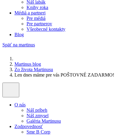
Náš labák
Knihy roka
Médiá a partneri
Pre médiá
Pre partnerov
Všeobecné kontakty
Blog
Späť na martinus
Martinus blog
Zo života Martinusu
Len dnes máme pre vás POŠTOVNÉ ZADARMO!
O nás
Náš príbeh
Náš zmysel
Galéria Martinusu
Zodpovednosť
Sme B Corp