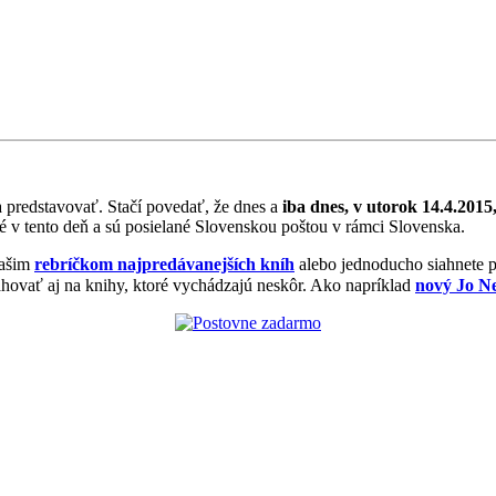
predstavovať. Stačí povedať, že dnes a
iba dnes, v utorok 14.4.201
é v tento deň a sú posielané Slovenskou poštou v rámci Slovenska.
 našim
rebríčkom najpredávanejších kníh
alebo jednoducho siahnete po 
hovať aj na knihy, ktoré vychádzajú neskôr. Ako napríklad
nový Jo N