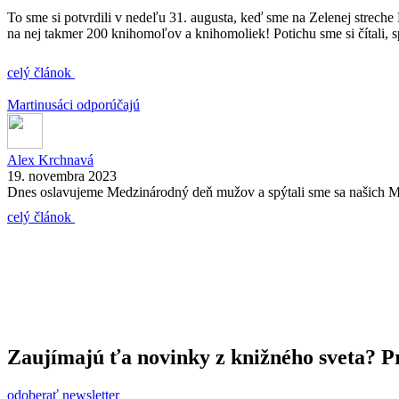
To sme si potvrdili v nedeľu 31. augusta, keď sme na Zelenej streche 
na nej takmer 200 knihomoľov a knihomoliek! Potichu sme si čítali, 
celý článok
Martinusáci odporúčajú
Alex Krchnavá
19. novembra 2023
Dnes oslavujeme Medzinárodný deň mužov a spýtali sme sa našich Marti
celý článok
Zaujímajú ťa novinky z knižného sveta? Pr
odoberať newsletter