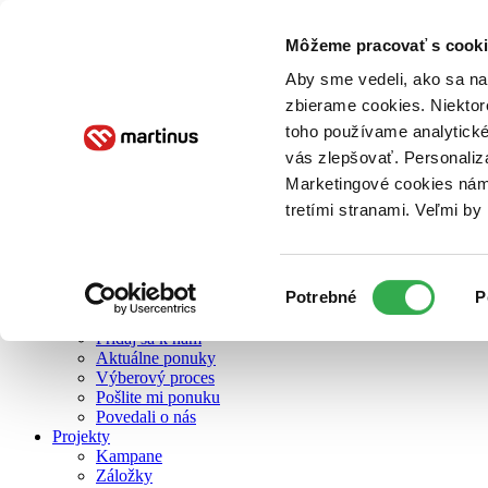
Môžeme pracovať s cooki
O nás
Aby sme vedeli, ako sa na 
zbierame cookies. Niektor
toho používame analytické
O nás
vás zlepšovať. Personaliz
Náš príbeh
Náš zmysel
Marketingové cookies nám 
Galéria Martinusu
tretími stranami. Veľmi b
Zodpovednosť
Sme B Corp
Pomáhame ďalej
Zelený Martinus
Výber
Potrebné
P
Nerobíme rozdiely
súhlasu
Pridaj sa
Pridaj sa k nám
Aktuálne ponuky
Výberový proces
Pošlite mi ponuku
Povedali o nás
Projekty
Kampane
Záložky