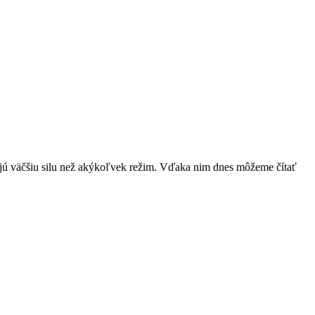
ť majú väčšiu silu než akýkoľvek režim. Vďaka nim dnes môžeme čítať