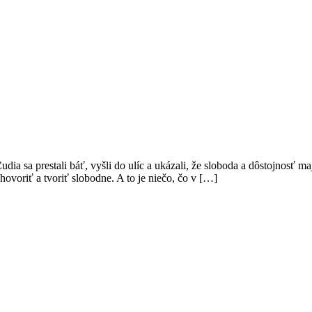
Ľudia sa prestali báť, vyšli do ulíc a ukázali, že sloboda a dôstojnos
ovoriť a tvoriť slobodne. A to je niečo, čo v […]