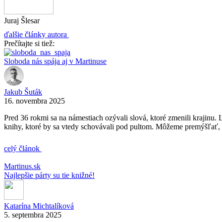
Juraj Šlesar
ďalšie články autora
Prečítajte si tiež:
Sloboda nás spája aj v Martinuse
Jakub Šuták
16. novembra 2025
Pred 36 rokmi sa na námestiach ozývali slová, ktoré zmenili krajinu. 
knihy, ktoré by sa vtedy schovávali pod pultom. Môžeme premýšľať, h
celý článok
Martinus.sk
Najlepšie párty su tie knižné!
Katarína Michtalíková
5. septembra 2025