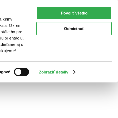
Povoliť všetko
a knihy,
ovala. Okrem
Odmietnuť
stále ho pre
u orientáciu.
dieľame aj s
Ďakujeme!
ngové
Zobraziť detaily