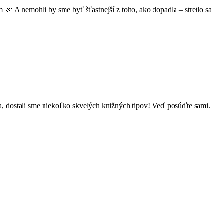
m 🎉 A nemohli by sme byť šťastnejší z toho, ako dopadla – stretlo sa
da, dostali sme niekoľko skvelých knižných tipov! Veď posúďte sami.