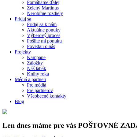
Pomáhame ďalej
Zelený Martinus
Nerobíme rozdiely
Pridaj sa
Pridaj sa k nám
Aktuálne ponuky
Výberový proces
Pošlite mi ponuku
Povedali o nás
Projekty
Kampane
Záložky
Náš labák
Knihy roka
Médiá a partneri
Pre médiá
Pre partnerov
Všeobecné kontakty
Blog
Len dnes máme pre vás POŠTOVNÉ ZA