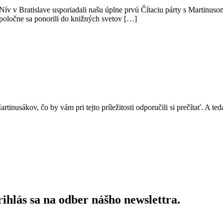
Nív v Bratislave usporiadali našu úplne prvú Čítaciu párty s Martinuso
spoločne sa ponorili do knižných svetov […]
nusákov, čo by vám pri tejto príležitosti odporučili si prečítať. A te
ihlás sa na odber nášho newslettra.