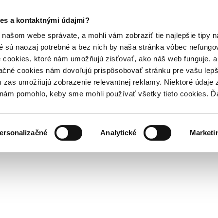
es a kontaktnými údajmi?
našom webe správate, a mohli vám zobraziť tie najlepšie tipy n
é sú naozaj potrebné a bez nich by naša stránka vôbec nefung
 cookies, ktoré nám umožňujú zisťovať, ako náš web funguje, a 
ačné cookies nám dovoľujú prispôsobovať stránku pre vašu lepši
zas umožňujú zobrazenie relevantnej reklamy. Niektoré údaje z
y nám pomohlo, keby sme mohli používať všetky tieto cookies. 
ersonalizačné
Analytické
Marketi