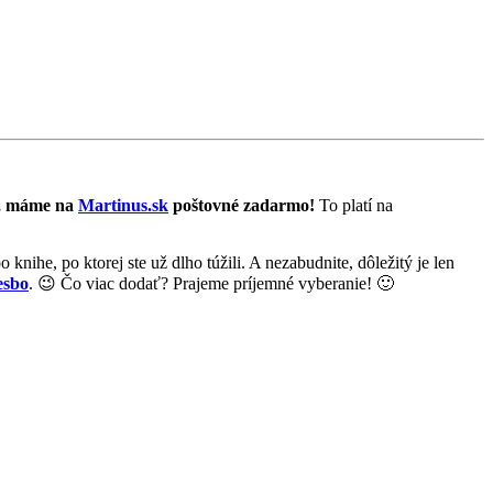
5, máme na
Martinus.sk
poštovné zadarmo!
To platí na
knihe, po ktorej ste už dlho túžili. A nezabudnite, dôležitý je len
esbo
. 😉 Čo viac dodať? Prajeme príjemné vyberanie! 🙂