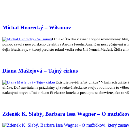
Michal Hvorecký – Wilsonov
O niekoľko dní v kinách výjde rovnomenný film, ča
pomoc zavolá newyorského detektíva Aarona Fooda. Američan nezvyčajnými a mim
dejín Bratislavy, v ktorej pred sto rokmi vedľa seba žili Nemci, Maďari, Židia a 
Diana Mašlejová – Tajný cirkus
Existuje neviditeľný cirkus? V knihách určite á
uličke. Doň zavítala na prázdniny aj zvedavá Betka so svojou rodinou, a to vôb
nadanými obyvateľmi cirkusu či vlastne hotela, a postupne sa dozviete, ako to 
Zdeněk K. Slabý, Barbara Issa Wagner – O mužíčkovi,