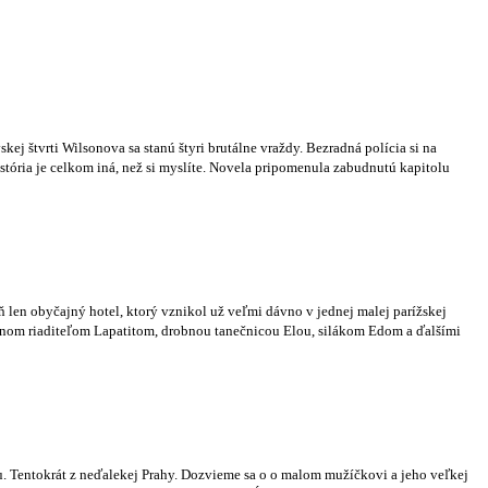
ej štvrti Wilsonova sa stanú štyri brutálne vraždy. Bezradná polícia si na
ória je celkom iná, než si myslíte. Novela pripomenula zabudnutú kapitolu
ň len obyčajný hotel, ktorý vznikol už veľmi dávno v jednej malej parížskej
 pánom riaditeľom Lapatitom, drobnou tanečnicou Elou, silákom Edom a ďalšími
. Tentokrát z neďalekej Prahy. Dozvieme sa o o malom mužíčkovi a jeho veľkej