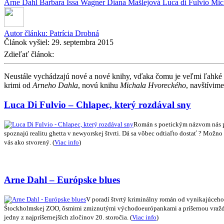
Arne Dahl
Barbara Issa Wagner
Diana Mašlejová
Luca di Fulvio
Mic
Autor článku:
Patrícia Drobná
Článok vyšiel:
29. septembra 2015
Zdieľať článok:
Neustále vychádzajú nové a nové knihy, vďaka čomu je veľmi ľahké pr
krimi od
Arneho Dahla
, novú knihu
Michala Hvoreckého
, navštívim
Luca Di Fulvio – Chlapec, který rozdával sny
Román s poetickým názvom nás pr
spoznajú realitu ghetta v newyorskej štvrti. Dá sa vôbec odtiaľto dostať ? Možno
vás ako stvorený.
(
Viac info
)
Arne Dahl – Európske blues
V poradí štvrtý kriminálny román od vynikajúceho
Štockholmskej ZOO, ôsmimi zmiznutými východoeurópankami a príšernou vraždou s
jedny z najpríšernejších zločinov 20. storočia.
(
Viac info
)