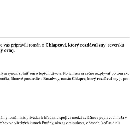
e vás pripravili román o
Chlapcovi, ktorý rozdával sny
, severskú
ý orloj.
ým synom splniť sen o lepšom živote. No ich sen sa začne rozplývať po tom ako
toročia, filmové prostredie a Broadway, román
Chlapec, který rozdával sny
je pre
álny román, nás privádza k hľadaniu spojiva medzi zvláštnou popravou muža v
ov vo všetkých kútoch Európy, ako aj v minulosti, v časoch, keď sa diali