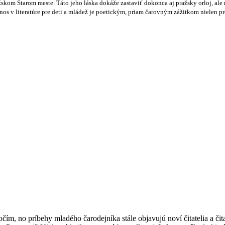
kom Starom meste. Táto jeho láska dokáže zastaviť dokonca aj pražsky orloj, ale n
nos v literatúre pre deti a mládež je poetickým, priam čarovným zážitkom nielen pr
očím, no príbehy mladého čarodejníka stále objavujú noví čitatelia a čit