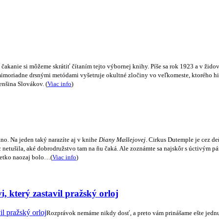
kanie si môžeme skrátiť čítaním tejto výbornej knihy. Píše sa rok 1923 a v židovsk
oriadne drsnými metódami vyšetruje okultné zločiny vo veľkomeste, ktorého hist
menšina Slovákov. (
Viac info
)
no. Na jeden taký narazíte aj v knihe
Diany Mašlejovej
. Cirkus Dutemple je cez de
ec netušila, aké dobrodružstvo tam na ňu čaká. Ale zoznámte sa najskôr s úctivým
všetko naozaj bolo…(
Viac info
)
 který zastavil pražský orloj
Rozprávok nemáme nikdy dosť, a preto vám prinášame ešte jednu