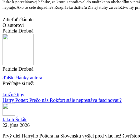
láske k porcelánovej bábike, za ktorou chodieval do malinkého obchodíku v pražs
nepraje. Ako to celé dopadne? Rozprávka držiteľa Zlatej stuhy za celoživotný prí
Zdieľať článok:
O autorovi
Patrícia Drobná
Patrícia Drobná
ďalšie články autora
Prečítajte si tiež:
knižné tipy
Harry Potter: Prečo nás Rokfort stále neprestáva fascinovať?
Jakub Šuták
22. júna 2026
Prvý diel Harryho Pottera na Slovensku vyšiel pred viac než štvrťstor