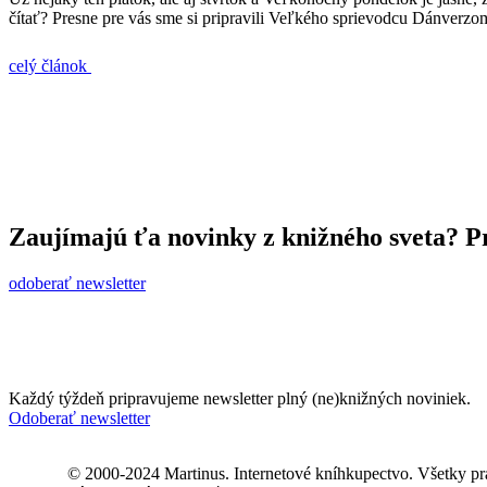
čítať? Presne pre vás sme si pripravili Veľkého sprievodcu Dánverzom
celý článok
Zaujímajú ťa novinky z knižného sveta? Pr
odoberať newsletter
Každý týždeň pripravujeme newsletter plný (ne)knižných noviniek.
Odoberať newsletter
© 2000-2024 Martinus. Internetové kníhkupectvo. Všetky pr