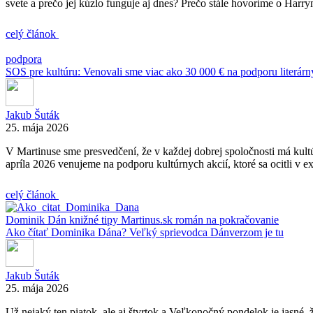
svete a prečo jej kúzlo funguje aj dnes? Prečo stále hovoríme o Harrym
celý článok
podpora
SOS pre kultúru: Venovali sme viac ako 30 000 € na podporu literárn
Jakub Šuták
25. mája 2026
V Martinuse sme presvedčení, že v každej dobrej spoločnosti má kult
apríla 2026 venujeme na podporu kultúrnych akcií, ktoré sa ocitli v e
celý článok
Dominik Dán
knižné tipy
Martinus.sk
román na pokračovanie
Ako čítať Dominika Dána? Veľký sprievodca Dánverzom je tu
Jakub Šuták
25. mája 2026
Už nejaký ten piatok, ale aj štvrtok a Veľkonočný pondelok je jasné