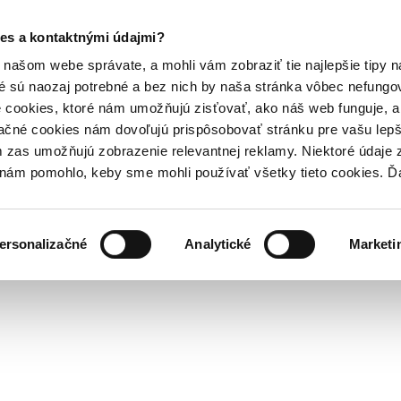
es a kontaktnými údajmi?
našom webe správate, a mohli vám zobraziť tie najlepšie tipy n
é sú naozaj potrebné a bez nich by naša stránka vôbec nefung
 cookies, ktoré nám umožňujú zisťovať, ako náš web funguje, a 
ačné cookies nám dovoľujú prispôsobovať stránku pre vašu lepši
zas umožňujú zobrazenie relevantnej reklamy. Niektoré údaje z
y nám pomohlo, keby sme mohli používať všetky tieto cookies. 
ersonalizačné
Analytické
Marketi