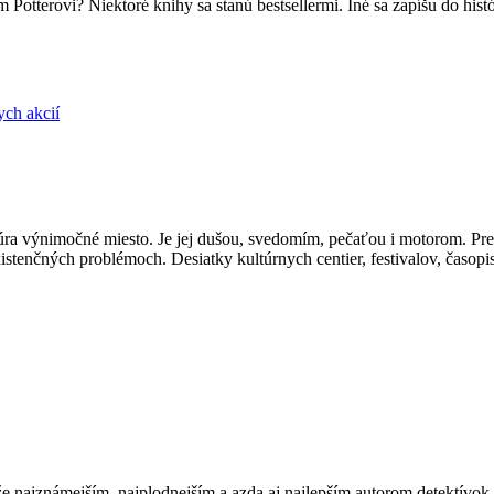
 Potterovi? Niektoré knihy sa stanú bestsellermi. Iné sa zapíšu do hist
ych akcií
úra výnimočné miesto. Je jej dušou, svedomím, pečaťou i motorom. Pre
xistenčných problémoch. Desiatky kultúrnych centier, festivalov, časopi
, že najznámejším, najplodnejším a azda aj najlepším autorom detektív