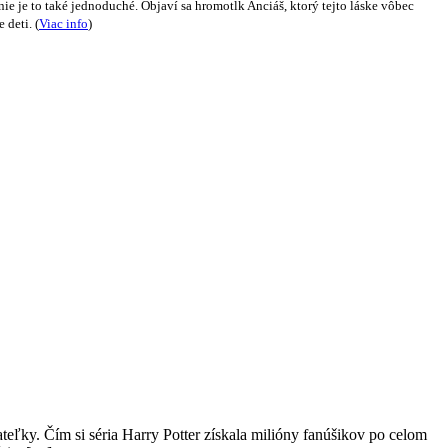
ie je to také jednoduché. Objaví sa hromotĺk Anciáš, ktorý tejto láske vôbec
e deti.
(
Viac info
)
ateľky. Čím si séria Harry Potter získala milióny fanúšikov po celom