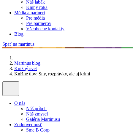
Náš labák
Knihy roka
Médiá a partneri
Pre médiá
Pre partnerov
Všeobecné kontakty
Blog
Späť na martinus
Martinus blog
Knižný svet
Knižné tipy: Sny, rozprávky, ale aj krimi
O nás
Náš príbeh
Náš zmysel
Galéria Martinusu
Zodpovednosť
Sme B Corp