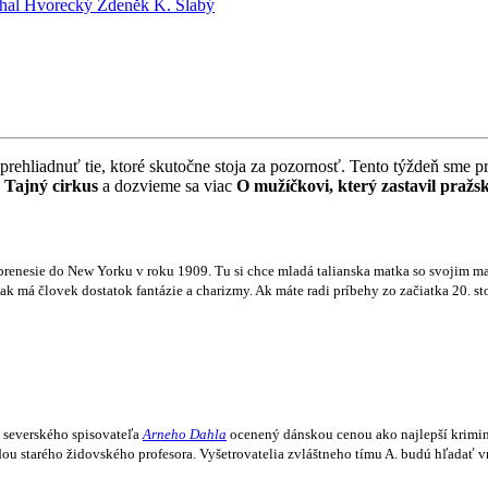
hal Hvorecký
Zdeněk K. Slabý
ehliadnuť tie, ktoré skutočne stoja za pozornosť. Tento týždeň sme pr
e
Tajný cirkus
a dozvieme sa viac
O mužíčkovi, který zastavil pražsk
enesie do New Yorku v roku 1909. Tu si chce mladá talianska matka so svojim mal
 ak má človek dostatok fantázie a charizmy. Ak máte radi príbehy zo začiatka 20. s
 severského spisovateľa
Arneho Dahla
ocenený dánskou cenou ako najlepší krimin
tarého židovského profesora. Vyšetrovatelia zvláštneho tímu A. budú hľadať vrah