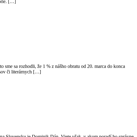
órie. […]
to sme sa rozhodli, že 1 % z nášho obratu od 20. marca do konca
sov či literárnych […]
ok na Slovensku je Dominik Dán. Viete však, v akom poradí ho správne