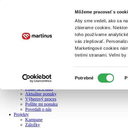
Môžeme pracovať s cooki
O nás
Aby sme vedeli, ako sa na 
zbierame cookies. Niektor
toho používame analytické
O nás
vás zlepšovať. Personaliz
Náš príbeh
Náš zmysel
Marketingové cookies nám 
Galéria Martinusu
tretími stranami. Veľmi b
Zodpovednosť
Sme B Corp
Pomáhame ďalej
Zelený Martinus
Výber
Potrebné
P
Nerobíme rozdiely
súhlasu
Pridaj sa
Pridaj sa k nám
Aktuálne ponuky
Výberový proces
Pošlite mi ponuku
Povedali o nás
Projekty
Kampane
Záložky