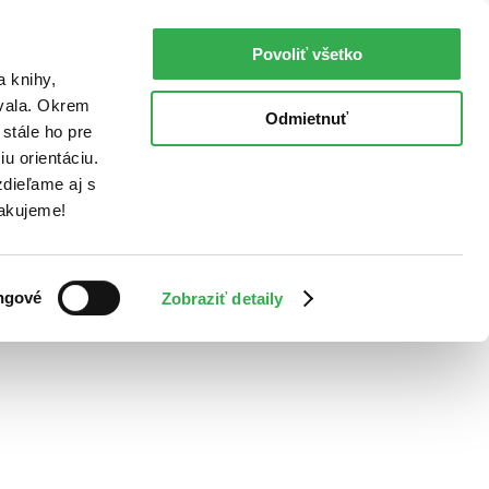
Povoliť všetko
a knihy,
ovala. Okrem
Odmietnuť
stále ho pre
u orientáciu.
dieľame aj s
Ďakujeme!
ngové
Zobraziť detaily