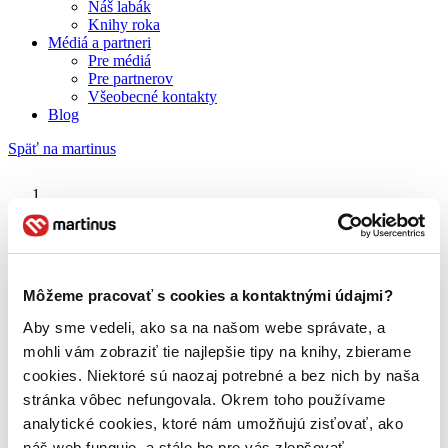
Náš labák
Knihy roka
Médiá a partneri
Pre médiá
Pre partnerov
Všeobecné kontakty
Blog
Späť na martinus
Martinus blog
Zdeněk K. Slabý
Môžeme pracovať s cookies a kontaktnými údajmi?
Aby sme vedeli, ako sa na našom webe správate, a
O nás
Náš príbeh
mohli vám zobraziť tie najlepšie tipy na knihy, zbierame
Náš zmysel
cookies. Niektoré sú naozaj potrebné a bez nich by naša
Galéria Martinusu
stránka vôbec nefungovala. Okrem toho používame
Zodpovednosť
Sme B Corp
analytické cookies, ktoré nám umožňujú zisťovať, ako
Pomáhame ďalej
náš web funguje, a stále ho pre vás zlepšovať.