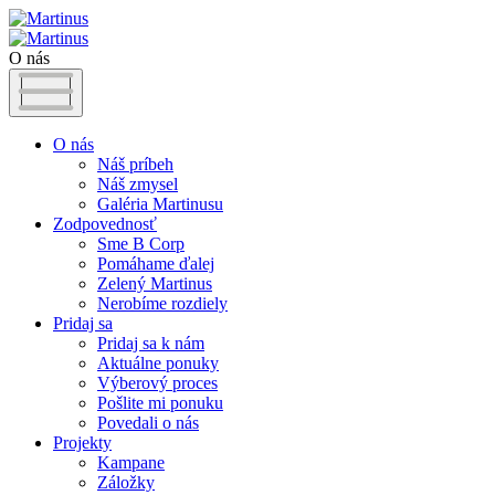
O nás
O nás
Náš príbeh
Náš zmysel
Galéria Martinusu
Zodpovednosť
Sme B Corp
Pomáhame ďalej
Zelený Martinus
Nerobíme rozdiely
Pridaj sa
Pridaj sa k nám
Aktuálne ponuky
Výberový proces
Pošlite mi ponuku
Povedali o nás
Projekty
Kampane
Záložky