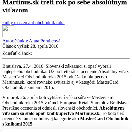
Martinus.sk tretí rok po sebe absolútnym
víťazom
knihy
mastercard
obchodnik roka
Autor článku:
Anna Porubcová
Článok vyšiel:
28. apríla 2016
Zdieľať článok:
Bratislava, 27.4. 2016: Slovenskí zákazníci si opäť vybrali
najlepšieho obchodníka. Už po tretíkrát si ocenenie Absolútny víťaz
MasterCard Obchodník roka 2015 odnáša kníhkupectvo
Martinus.sk, ktoré rovnako zvíťazilo aj v kategórii MasterCard
Obchodník s knihami 2015.
V utorok 26. apríla boli vyhlásení víťazi súťaže MasterCard
Obchodník roka 2015 v rámci European Retail Summit v Bratislave.
Prestížne ocenenia si odniesli slovenskí obchodníci.
Absolútnym
víťazom sa stalo opäť kníhkupectvo Martinus.sk.
To bolo tiež
ocenené v rámci odborovej kategórie ako
MasterCard Obchodník
s knihami 2015
.