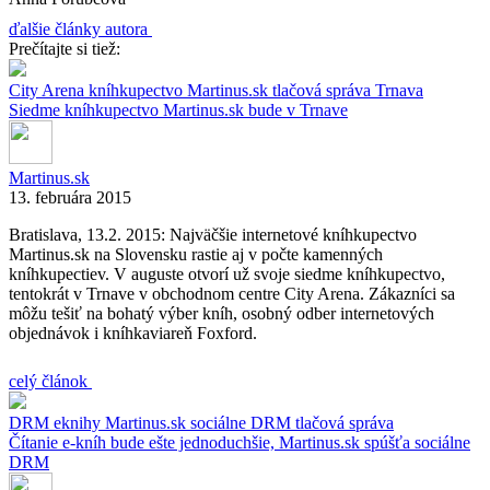
ďalšie články autora
Prečítajte si tiež:
City Arena
kníhkupectvo
Martinus.sk
tlačová správa
Trnava
Siedme kníhkupectvo Martinus.sk bude v Trnave
Martinus.sk
13. februára 2015
Bratislava, 13.2. 2015: Najväčšie internetové kníhkupectvo
Martinus.sk na Slovensku rastie aj v počte kamenných
kníhkupectiev. V auguste otvorí už svoje siedme kníhkupectvo,
tentokrát v Trnave v obchodnom centre City Arena. Zákazníci sa
môžu tešiť na bohatý výber kníh, osobný odber internetových
objednávok i kníhkaviareň Foxford.
celý článok
DRM
eknihy
Martinus.sk
sociálne DRM
tlačová správa
Čítanie e-kníh bude ešte jednoduchšie, Martinus.sk spúšťa sociálne
DRM