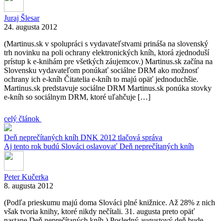
Juraj Šlesar
24. augusta 2012
(Martinus.sk v spolupráci s vydavateľstvami prináša na slovenský
trh novinku na poli ochrany elektronických kníh, ktorá zjednoduší
prístup k e-knihám pre všetkých záujemcov.) Martinus.sk začína na
Slovensku vydavateľom ponúkať sociálne DRM ako možnosť
ochrany ich e-kníh Čitatelia e-kníh to majú opäť jednoduchšie.
Martinus.sk predstavuje sociálne DRM Martinus.sk ponúka stovky
e-kníh so sociálnym DRM, ktoré uľahčuje […]
celý článok
Deň neprečítaných kníh
DNK 2012
tlačová správa
Aj tento rok budú Slováci oslavovať Deň neprečítaných kníh
Peter Kučerka
8. augusta 2012
(Podľa prieskumu majú doma Slováci plné knižnice. Až 28% z nich
však tvoria knihy, ktoré nikdy nečítali. 31. augusta preto opäť
nastane Deň neprečítaných kníh.) Posledný augustový deň bude