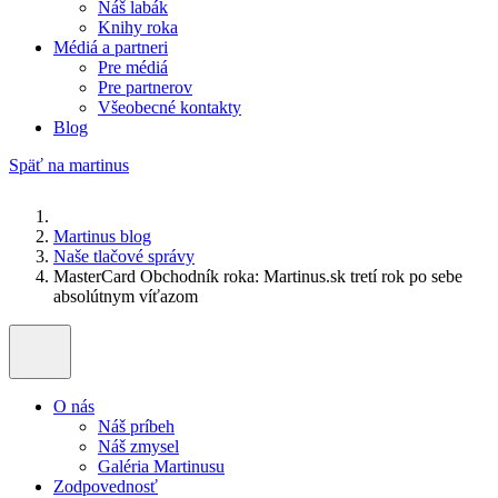
Náš labák
Knihy roka
Médiá a partneri
Pre médiá
Pre partnerov
Všeobecné kontakty
Blog
Späť na martinus
Martinus blog
Naše tlačové správy
MasterCard Obchodník roka: Martinus.sk tretí rok po sebe
absolútnym víťazom
O nás
Náš príbeh
Náš zmysel
Galéria Martinusu
Zodpovednosť