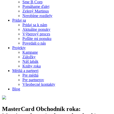
Sme B Corp
Pomáhame ďalej
Zelený Martinus
Nerobíme rozdiely
Pridaj sa
Pridaj sa k nám
Aktuálne ponuky
Výberový proces
Pošlite mi ponuku
Povedali o nás
Projekty
Kampane
Záložky
Náš labák
Knihy roka
Médiá a partneri
Pre médiá
Pre partnerov
Všeobecné kontakty
Blog
MasterCard Obchodník roka: