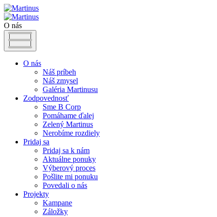
O nás
O nás
Náš príbeh
Náš zmysel
Galéria Martinusu
Zodpovednosť
Sme B Corp
Pomáhame ďalej
Zelený Martinus
Nerobíme rozdiely
Pridaj sa
Pridaj sa k nám
Aktuálne ponuky
Výberový proces
Pošlite mi ponuku
Povedali o nás
Projekty
Kampane
Záložky