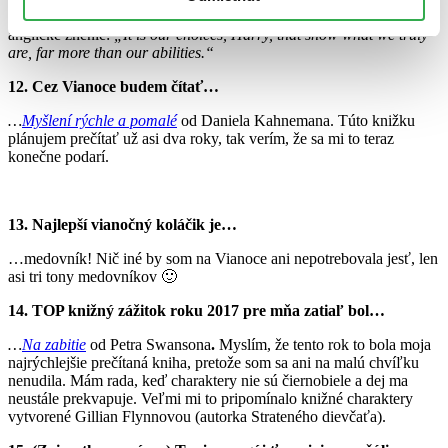
…z Harryho Pottera a
Tajomnej komnaty
, mám však radšej jej
anglické znenie:
„It is our choices, Harry, that show what we truly
are, far more than our abilities.“
12. Cez Vianoce budem čítať…
…
Myšlení rýchle a pomalé
od Daniela Kahnemana. Túto knižku
plánujem prečítať už asi dva roky, tak verím, že sa mi to teraz
konečne podarí.
13. Najlepší vianočný koláčik je…
…medovník! Nič iné by som na Vianoce ani nepotrebovala jesť, len
asi tri tony medovníkov 🙂
14. TOP knižný zážitok roku 2017 pre mňa zatiaľ bol…
…
Na zabitie
od Petra Swansona
.
Myslím, že tento rok to bola moja
najrýchlejšie prečítaná kniha, pretože som sa ani na malú chvíľku
nenudila. Mám rada, keď charaktery nie sú čiernobiele a dej ma
neustále prekvapuje. Veľmi mi to pripomínalo knižné charaktery
vytvorené Gillian Flynnovou (autorka Strateného dievčaťa).