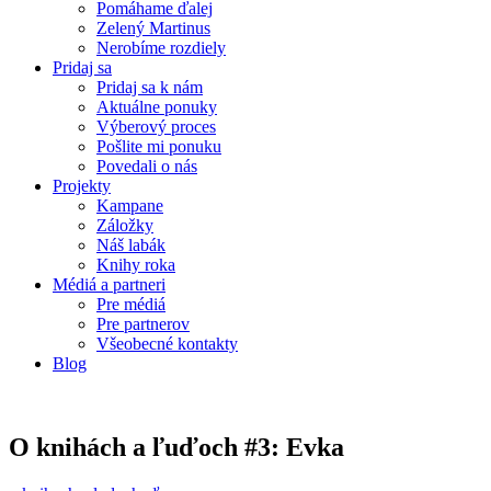
Pomáhame ďalej
Zelený Martinus
Nerobíme rozdiely
Pridaj sa
Pridaj sa k nám
Aktuálne ponuky
Výberový proces
Pošlite mi ponuku
Povedali o nás
Projekty
Kampane
Záložky
Náš labák
Knihy roka
Médiá a partneri
Pre médiá
Pre partnerov
Všeobecné kontakty
Blog
O knihách a ľuďoch #3: Evka