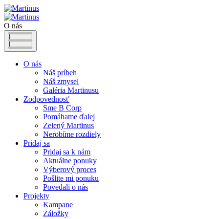
O nás
O nás
Náš príbeh
Náš zmysel
Galéria Martinusu
Zodpovednosť
Sme B Corp
Pomáhame ďalej
Zelený Martinus
Nerobíme rozdiely
Pridaj sa
Pridaj sa k nám
Aktuálne ponuky
Výberový proces
Pošlite mi ponuku
Povedali o nás
Projekty
Kampane
Záložky