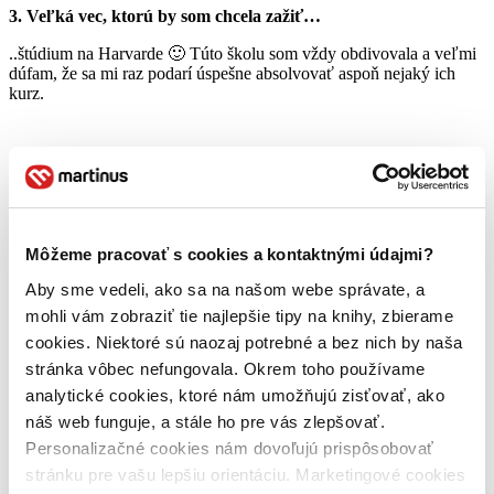
3. Veľká vec, ktorú by som chcela zažiť…
..štúdium na Harvarde 🙂 Túto školu som vždy obdivovala a veľmi
dúfam, že sa mi raz podarí úspešne absolvovať aspoň nejaký ich
kurz.
4. Pracovať pre zákaznícky servis v Martinuse, je…
…neustála výzva, ktorá končí buď krásnymi skúsenosťami, alebo
užitočným poučením.
Môžeme pracovať s cookies a kontaktnými údajmi?
5. Najkrajší zážitok so zákazníkom…
Aby sme vedeli, ako sa na našom webe správate, a
…asi každý rozhovor, ktorý končí slovami „Jeej, vy ste super,
mohli vám zobraziť tie najlepšie tipy na knihy, zbierame
pomohli ste mi!“.
cookies. Niektoré sú naozaj potrebné a bez nich by naša
6. Na stres najlepšie zaberá…
stránka vôbec nefungovala. Okrem toho používame
analytické cookies, ktoré nám umožňujú zisťovať, ako
…hodina crossfitu, chvíľka tanca a pohár dobrého vína 🙂
náš web funguje, a stále ho pre vás zlepšovať.
7. Osobnosti, ktoré sú tvojimi vzormi…
Personalizačné cookies nám dovoľujú prispôsobovať
…Winston Churchill za jeho schopnosť byť v ťažkých časoch
stránku pre vašu lepšiu orientáciu. Marketingové cookies
skvelým lídrom a J.K. Rowling za to, ako dokonale vie pomenovať