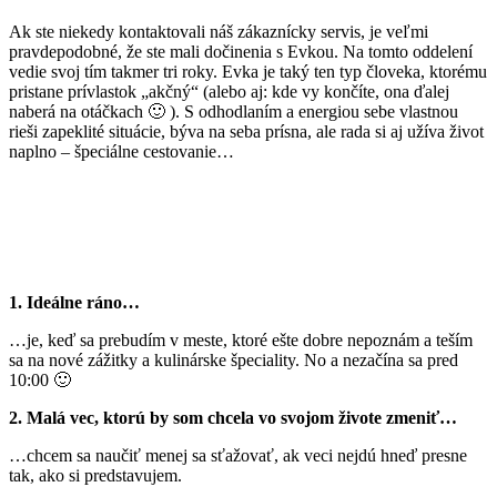
Ak ste niekedy kontaktovali náš zákaznícky servis, je veľmi
pravdepodobné, že ste mali dočinenia s Evkou. Na tomto oddelení
vedie svoj tím takmer tri roky. Evka je taký ten typ človeka, ktorému
pristane prívlastok „akčný“ (alebo aj: kde vy končíte, ona ďalej
naberá na otáčkach 🙂 ). S odhodlaním a energiou sebe vlastnou
rieši zapeklité situácie, býva na seba prísna, ale rada si aj užíva život
naplno – špeciálne cestovanie…
1. Ideálne ráno…
…je, keď sa prebudím v meste, ktoré ešte dobre nepoznám a teším
sa na nové zážitky a kulinárske špeciality. No a nezačína sa pred
10:00 🙂
2. Malá vec, ktorú by som chcela vo svojom živote zmeniť…
…chcem sa naučiť menej sa sťažovať, ak veci nejdú hneď presne
tak, ako si predstavujem.