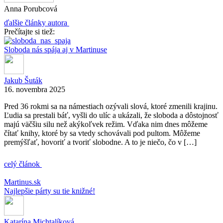
Anna Porubcová
ďalšie články autora
Prečítajte si tiež:
Sloboda nás spája aj v Martinuse
Jakub Šuták
16. novembra 2025
Pred 36 rokmi sa na námestiach ozývali slová, ktoré zmenili krajinu.
Ľudia sa prestali báť, vyšli do ulíc a ukázali, že sloboda a dôstojnosť
majú väčšiu silu než akýkoľvek režim. Vďaka nim dnes môžeme
čítať knihy, ktoré by sa vtedy schovávali pod pultom. Môžeme
premýšľať, hovoriť a tvoriť slobodne. A to je niečo, čo v […]
celý článok
Martinus.sk
Najlepšie párty su tie knižné!
Katarína Michtalíková