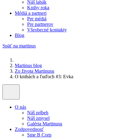
Náš labák
Knihy roka
Médiá a partneri
Pre médiá
Pre partnerov
Všeobecné kontakty
Blog
Späť na martinus
Martinus blog
Zo života Martinusu
O knihách a ľuďoch #3: Evka
O nás
Náš príbeh
Náš zmysel
Galéria Martinusu
Zodpovednosť
Sme B Corp