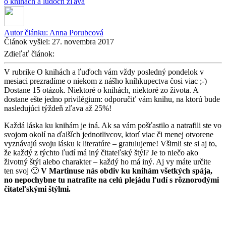
o knihach a ludoch
zľava
Autor článku:
Anna Porubcová
Článok vyšiel:
27. novembra 2017
Zdieľať článok:
V rubrike O knihách a ľuďoch vám vždy posledný pondelok v
mesiaci prezradíme o niekom z nášho kníhkupectva čosi viac ;-)
Dostane 15 otázok. Niektoré o knihách, niektoré zo života. A
dostane ešte jedno privilégium: odporučiť vám knihu, na ktorú bude
nasledujúci týždeň zľava až 25%!
Každá láska ku knihám je iná. Ak sa vám pošťastilo a natrafili ste vo
svojom okolí na ďalších jednotlivcov, ktorí viac či menej otvorene
vyznávajú svoju lásku k literatúre – gratulujeme! Všimli ste si aj to,
že každý z týchto ľudí má iný čitateľský štýl? Je to niečo ako
životný štýl alebo charakter – každý ho má iný. Aj vy máte určite
ten svoj 🙂
V Martinuse nás obdiv ku knihám všetkých spája,
no nepochybne tu natrafíte na celú plejádu ľudí s rôznorodými
čitateľskými štýlmi.