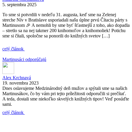
5. septembra 2025
To sme si potvrdili v nedeľu 31. augusta, keď sme na Zelenej
streche Nív v Bratislave usporiadali našu úplne prvú Čítaciu párty s
Martinusom 🎉 A nemohli by sme byť šťastnejší z toho, ako dopadla
– stretlo sa na nej takmer 200 knihomoľov a knihomoliek! Potichu
sme si čítali, spoločne sa ponorili do knižných svetov […]
celý článok
Martinusáci odporúčajú
Alex Krchnavá
19. novembra 2023
Dnes oslavujeme Medzinárodný deň mužov a spýtali sme sa našich
Martinusákov, čo by vám pri tejto príležitosti odporučili si prečítať.
A teda, dostali sme niekoľko skvelých knižných tipov! Veď posúďte
sami.
celý článok