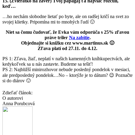
15. (Zvieratko na záver) Tvoj papagáj ťa najviac rozčúli,
keď…
…ho nechám slobodne lietať po byte, ale on radšej kričí na svet zo
svojej klietky. Pripomína mi to mnohých ľudí 🙂
Niet sa čomu čudovať, že Evka vám odporúča s 25% zľavou
práve triler
Na zabitie
.
Objednajte si knižku cez www.martinus.sk 🙂
Zľava platí od 27.11. do 4.12.
PS 1: Zľava, žiaľ, neplatí v našich kamenných kníhkupectvách, ale
kedykoľvek sa u nás zastavte. Budeme sa tešiť!
PS 2: Najbližší minirozhovor nebude posledný pondelok v mesiaci,
ale predposledný pondelok…No – ktorýže je to dátum? 😉 Poznačte
si do diárov 🙂
Zdieľať článok:
O autorovi
Anna Porubcová