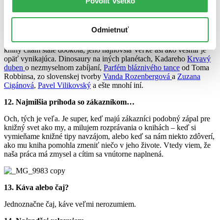
Povoliť všetko
11. Kniha, ktorá ma naposledy zaujala…
Odmietnuť
Veľmi sa ma dotkla
Podstata všetkých vecí
, mám rada
Irvinga
Stonea
a jeho knihy,
Stefánsson
je moja srdcová záležitosť a jeho
knihy čítam stále dookola, jeho najnovšia Veľké asi ako vesmír je
opäť vynikajúca. Dinosaury na iných planétach, Kadareho
Krvavý
duben
o nezmyselnom zabíjaní,
Parfém bláznivého tance
od Toma
Robbinsa, zo slovenskej tvorby
Vanda Rozenbergová
a
Zuzana
Cigánová
,
Pavel Vilikovský
a ešte mnohí iní.
12. Najmilšia príhoda so zákazníkom…
Och, tých je veľa. Je super, keď majú zákazníci podobný zápal pre
knižný svet ako my, a milujem rozprávania o knihách – keď si
vymieňame knižné tipy navzájom, alebo keď sa nám niekto zdôverí,
ako mu kniha pomohla zmeniť niečo v jeho živote. Vtedy viem, že
naša práca má zmysel a cítim sa vnútorne naplnená.
13. Káva alebo čaj?
Jednoznačne čaj, káve veľmi nerozumiem.