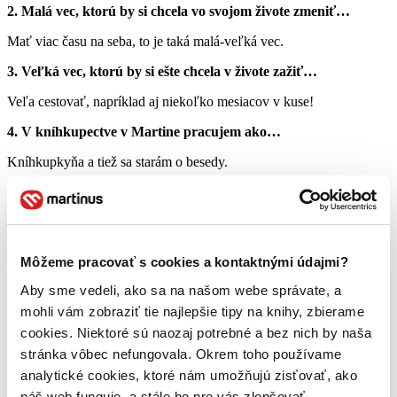
2. Malá vec, ktorú by si chcela vo svojom živote zmeniť…
Mať viac času na seba, to je taká malá-veľká vec.
3. Veľká vec, ktorú by si ešte chcela v živote zažiť…
Veľa cestovať, napríklad aj niekoľko mesiacov v kuse!
4. V kníhkupectve v Martine pracujem ako…
Kníhkupkyňa a tiež sa starám o besedy.
5. Na mojej práci ma najviac baví…
Môžeme pracovať s cookies a kontaktnými údajmi?
Že zažívam každodenne radosť zákazníkov, či už malých, alebo aj
Aby sme vedeli, ako sa na našom webe správate, a
dospelých, keď sa tešia z novej knihy, a odchádzajú od nás s
mohli vám zobraziť tie najlepšie tipy na knihy, zbierame
radosťou, to je pocit na nezaplatenie! Veľký bonus mojej práce. A
ešte dynamika, množstvo informácií, ľudia ako takí (aj kolegovia).
cookies. Niektoré sú naozaj potrebné a bez nich by naša
stránka vôbec nefungovala. Okrem toho používame
6. Ktorá kniha ťa v živote najviac ovplyvnila…
analytické cookies, ktoré nám umožňujú zisťovať, ako
To sa jednoznačne nedá povedať, myslím, že som neustále
náš web funguje, a stále ho pre vás zlepšovať.