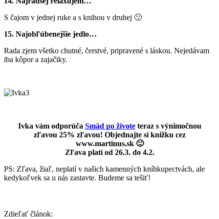
14. Najradšej relaxujem…
S čajom v jednej ruke a s knihou v druhej 🙂
15. Najobľúbenejšie jedlo…
Rada zjem všetko chutné, čerstvé, pripravené s láskou. Nejedávam
iba kôpor a zajačiky.
Ivka vám odporúča
Smäd po živote
teraz s výnimočnou
zľavou 25% zľavou!
Objednajte si knižku cez
www.martinus.sk
🙂
Zľava platí od 26.3. do 4.2.
PS: Zľava, žiaľ, neplatí v našich kamenných kníhkupectvách, ale
kedykoľvek sa u nás zastavte. Budeme sa tešiť!
Zdieľať článok: