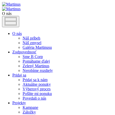
O nás
O nás
Náš príbeh
Náš zmysel
Galéria Martinusu
Zodpovednosť
Sme B Corp
Pomáhame ďalej
Zelený Martinus
Nerobíme rozdiely
Pridaj sa
Pridaj sa k nám
Aktuálne ponuky
Výberový proces
Pošlite mi ponuku
Povedali o nás
Projekty
Kampane
Záložky