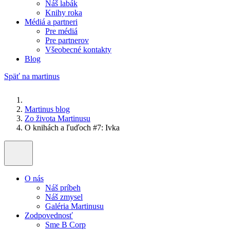
Náš labák
Knihy roka
Médiá a partneri
Pre médiá
Pre partnerov
Všeobecné kontakty
Blog
Späť na martinus
Martinus blog
Zo života Martinusu
O knihách a ľuďoch #7: Ivka
O nás
Náš príbeh
Náš zmysel
Galéria Martinusu
Zodpovednosť
Sme B Corp