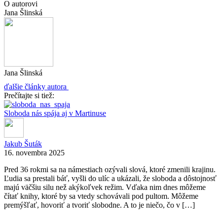
O autorovi
Jana Šlinská
Jana Šlinská
ďalšie články autora
Prečítajte si tiež:
Sloboda nás spája aj v Martinuse
Jakub Šuták
16. novembra 2025
Pred 36 rokmi sa na námestiach ozývali slová, ktoré zmenili krajinu.
Ľudia sa prestali báť, vyšli do ulíc a ukázali, že sloboda a dôstojnosť
majú väčšiu silu než akýkoľvek režim. Vďaka nim dnes môžeme
čítať knihy, ktoré by sa vtedy schovávali pod pultom. Môžeme
premýšľať, hovoriť a tvoriť slobodne. A to je niečo, čo v […]