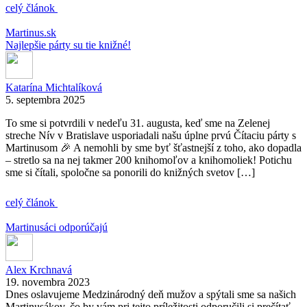
celý článok
Martinus.sk
Najlepšie párty su tie knižné!
Katarína Michtalíková
5. septembra 2025
To sme si potvrdili v nedeľu 31. augusta, keď sme na Zelenej
streche Nív v Bratislave usporiadali našu úplne prvú Čítaciu párty s
Martinusom 🎉 A nemohli by sme byť šťastnejší z toho, ako dopadla
– stretlo sa na nej takmer 200 knihomoľov a knihomoliek! Potichu
sme si čítali, spoločne sa ponorili do knižných svetov […]
celý článok
Martinusáci odporúčajú
Alex Krchnavá
19. novembra 2023
Dnes oslavujeme Medzinárodný deň mužov a spýtali sme sa našich
Martinusákov, čo by vám pri tejto príležitosti odporučili si prečítať.