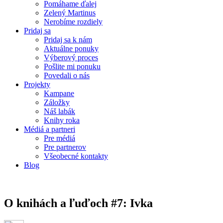
Pomáhame ďalej
Zelený Martinus
Nerobíme rozdiely
Pridaj sa
Pridaj sa k nám
Aktuálne ponuky
Výberový proces
Pošlite mi ponuku
Povedali o nás
Projekty
Kampane
Záložky
Náš labák
Knihy roka
Médiá a partneri
Pre médiá
Pre partnerov
Všeobecné kontakty
Blog
O knihách a ľuďoch #7: Ivka