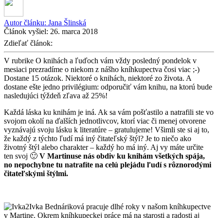
Autor článku:
Jana Šlinská
Článok vyšiel:
26. marca 2018
Zdieľať článok:
V rubrike O knihách a ľuďoch vám vždy posledný pondelok v
mesiaci prezradíme o niekom z nášho kníhkupectva čosi viac ;-)
Dostane 15 otázok. Niektoré o knihách, niektoré zo života. A
dostane ešte jedno privilégium: odporučiť vám knihu, na ktorú bude
nasledujúci týždeň zľava až 25%!
Každá láska ku knihám je iná. Ak sa vám pošťastilo a natrafili ste vo
svojom okolí na ďalších jednotlivcov, ktorí viac či menej otvorene
vyznávajú svoju lásku k literatúre – gratulujeme! Všimli ste si aj to,
že každý z týchto ľudí má iný čitateľský štýl? Je to niečo ako
životný štýl alebo charakter – každý ho má iný. Aj vy máte určite
ten svoj 🙂
V Martinuse nás obdiv ku knihám všetkých spája,
no nepochybne tu natrafíte na celú plejádu ľudí s rôznorodými
čitateľskými štýlmi.
Ivka Bednáriková pracuje dlhé roky v našom kníhkupectve
v Martine. Okrem kníhkupeckej práce má na starosti a radosti aj