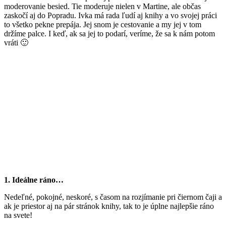
moderovanie besied. Tie moderuje nielen v Martine, ale občas
zaskočí aj do Popradu. Ivka má rada ľudí aj knihy a vo svojej práci
to všetko pekne prepája. Jej snom je cestovanie a my jej v tom
držíme palce. I keď, ak sa jej to podarí, veríme, že sa k nám potom
vráti 🙂
1. Ideálne ráno…
Nedeľné, pokojné, neskoré, s časom na rozjímanie pri čiernom čaji a
ak je priestor aj na pár stránok knihy, tak to je úplne najlepšie ráno
na svete!