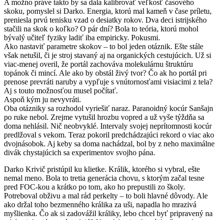
A možno práve takto by sa dala kalibrovať veľkosť časového
skoku, pomyslel si Darko. Energia, ktorú mal kameň v čase príletu,
preniesla prvú tenisku vzad o desiatky rokov. Dva deci istrijského
stačili na skok o koľko? O pár dní? Bola to teória, ktorú mohol
bývalý učiteľ fyziky ladiť iba empiricky. Pokusmi.
Ako nastaviť parametre skokov – to bol jeden otáznik. Ešte stále
však netušil, či je stroj stavaný aj na organických cestujúcich. Už si
viac-menej overil, že portál zachováva molekulárnu štruktúru
topánok či mincí. Ale ako by obstál živý tvor? Čo ak ho portál pri
prenose prevráti naruby a vypľuje s vnútornosťami visiacimi z tela?
Aj s touto možnosťou musel počítať.
Aspoň kým ju nevyvráti.
Oba otázniky sa rozhodol vyriešiť naraz. Paranoidný kocúr Sanšajn
po ruke nebol. Zrejme vytušil hrozbu vopred a už vyše týždňa sa
doma nehlásil. Nič neobvyklé. Intervaly svojej neprítomnosti kocúr
predlžoval s vekom. Teraz pokoril predchádzajúci rekord o viac ako
dvojnásobok. Aj keby sa doma nachádzal, bol by z neho maximálne
divák chystajúcich sa experimentov svojho pána.
Darko Krivič pristúpil ku klietke. Králik, ktorého si vybral, ešte
nemal meno. Bola to tretia generácia chovu, s ktorým začal tesne
pred FOC-kou a krátko po tom, ako ho prepustili zo školy.
Potreboval obživu a mal rád perkelty – to boli hlavné dôvody. Ale
ako držal toho bezmenného králika za uši, napadla ho mrazivá
myšlienka. Čo ak si zadovážil králiky, lebo chcel byť pripravený na