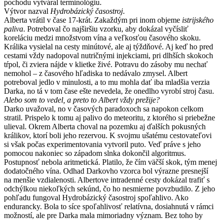
pochodu vytváral terminológiu.
Výtvor nazval
Hydrobázický časostroj
.
Alberta vrátil v čase 17-krát. Zakaždým pri inom objeme
istrijského
paliva
. Potreboval čo najširšiu vzorku, aby dokázal vyčísliť
koreláciu medzi množstvom vína a veľkosťou časového skoku.
Králika vysielal na cesty minútové, ale aj týždňové. Aj keď ho pred
cestami vždy nadopoval nutričnými injekciami, pri dlhších skokoch
tŕpol, či zviera nájde v klietke živé. Potravu do zásoby mu nechať
nemohol – z časového hľadiska to nedávalo zmysel. Albert
potreboval jedlo v minulosti, a to mu mohla dať iba mladšia verzia
Darka, no tá v tom čase ešte nevedela, že onedlho vyrobí stroj času.
Alebo som to vedel, a preto to Albert vždy prežije?
Darko uvažoval, no v časových paradoxoch sa napokon celkom
stratil. Prispelo k tomu aj palivo do meteoritu, z ktorého si priebežne
ulieval. Okrem Alberta choval na pozemku aj ďalších pokusných
králikov, ktorí boli jeho rezervou. K svojmu ušatému cestovateľovi
si však počas experimentovania vytvoril puto. Veď práve s jeho
pomocou nakoniec so západom slnka dokončil algoritmus.
Postupnosť nebola aritmetická. Platilo, že čím väčší skok, tým menej
dodatočného vína. Odhad Darkovho vzorca bol výrazne presnejší
na menšie vzdialenosti. Albertove intradenné cesty dokázal trafiť s
odchýlkou niekoľkých sekúnd, čo ho nesmierne povzbudilo. Z jeho
pohľadu fungoval Hydrobázický časostroj spoľahlivo. Ako
endurancky. Bola to síce spoľahlivosť relatívna, dosiahnutá v rámci
možností, ale pre Darka mala mimoriadny význam. Bez toho by