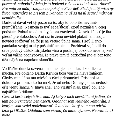
pozemok náhoda? Alebo je to hodená rukavica od niekoho zhora?
Pre mňa-za mňa, volajme ho pokojne Stvoriteľ. Sleduje môj mizerný
život, napcháva sa pri tom pukancami a už sa na tú šedivú márnosť
nemôže dívať…
Darko si dával veľký pozor na to, aby to bolo iba nevinné
premýšľanie. Nesmela to byť sebaľútosť, ktorú neznášal v celej
podstate. Pobral to od matky, ktorá vravievala, že sebaľútosť je iba
pieseň pre slabochov. Ani raz tú ženu nevidel plakať, ani raz ju
nevidel sťažovať sa, že je na všetko úplne sama. Hrdý Darko
pamiatku svojej matky pošpiniť nemienil. Pozbieral sa, hodil do
seba poctivý dúšok istrijského vína a poslal jej bozk do neba, aj keď
veľmi vážne pochyboval, že práve tam tá bezbožná (no aj bez toho
úžasná) žena napokon skončila.
Vo fľaške dunela ozvena a nad nedojedenou fazuľkou lietala
mucha. Pre opitého Darka Kriviča bola vlastná hlava žalárom.
Chyby minulé sa mu miešali s tými prítomnými. Pristihol sa
dokonca pri tom, ako ho mrzí, že od neho Domagoj dnes nedostal
ešte jednu šancu. V hlave znel jeho vlastný hlas, ktorý bol jeho
najväčším kritikom.
Čerti si berte celých tisíc kún. Aj keby z nich nevrátil ani jedinú, čo
tam po prekliatych peniazoch. Odohnal som jediného kamaráta, s
ktorým som vedel podebatovať. Jediného, ktorý so mnou udržal
krok pri fľaške. Odohnal som všetko, čo malo význam. Neostal tu už
nikto.