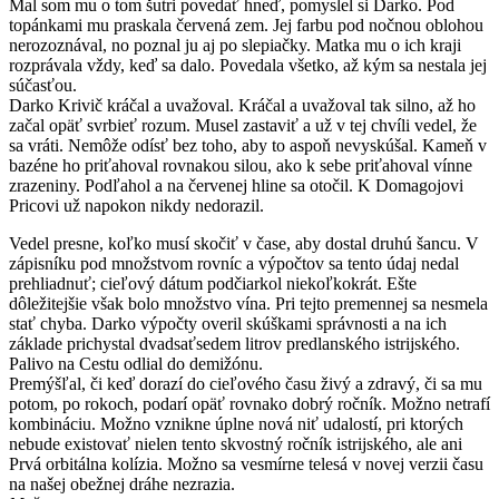
Mal som mu o tom šutri povedať hneď, pomyslel si Darko. Pod
topánkami mu praskala červená zem. Jej farbu pod nočnou oblohou
nerozoznával, no poznal ju aj po slepiačky. Matka mu o ich kraji
rozprávala vždy, keď sa dalo. Povedala všetko, až kým sa nestala jej
súčasťou.
Darko Krivič kráčal a uvažoval. Kráčal a uvažoval tak silno, až ho
začal opäť svrbieť rozum. Musel zastaviť a už v tej chvíli vedel, že
sa vráti. Nemôže odísť bez toho, aby to aspoň nevyskúšal. Kameň v
bazéne ho priťahoval rovnakou silou, ako k sebe priťahoval vínne
zrazeniny. Podľahol a na červenej hline sa otočil. K Domagojovi
Pricovi už napokon nikdy nedorazil.
Vedel presne, koľko musí skočiť v čase, aby dostal druhú šancu. V
zápisníku pod množstvom rovníc a výpočtov sa tento údaj nedal
prehliadnuť; cieľový dátum podčiarkol niekoľkokrát. Ešte
dôležitejšie však bolo množstvo vína. Pri tejto premennej sa nesmela
stať chyba. Darko výpočty overil skúškami správnosti a na ich
základe prichystal dvadsaťsedem litrov predlanského istrijského.
Palivo na Cestu odlial do demižónu.
Premýšľal, či keď dorazí do cieľového času živý a zdravý, či sa mu
potom, po rokoch, podarí opäť rovnako dobrý ročník. Možno netrafí
kombináciu. Možno vznikne úplne nová niť udalostí, pri ktorých
nebude existovať nielen tento skvostný ročník istrijského, ale ani
Prvá orbitálna kolízia. Možno sa vesmírne telesá v novej verzii času
na našej obežnej dráhe nezrazia.