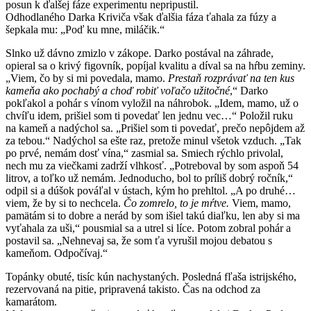
posun k ďalšej fáze experimentu nepripustil.
Odhodlaného Darka Kriviča však ďalšia fáza ťahala za fúzy a
šepkala mu: „Poď ku mne, miláčik.“
Slnko už dávno zmizlo v zákope. Darko postával na záhrade,
opieral sa o krivý figovník, popíjal kvalitu a díval sa na hŕbu zeminy.
„Viem, čo by si mi povedala, mamo.
Prestaň rozprávať na ten kus
kameňa ako pochabý a choď robiť voľačo užitočné
,“ Darko
pokľakol a pohár s vínom vyložil na náhrobok. „Idem, mamo, už o
chvíľu idem, prišiel som ti povedať len jednu vec…“ Položil ruku
na kameň a nadýchol sa. „Prišiel som ti povedať, prečo nepôjdem až
za tebou.“ Nadýchol sa ešte raz, pretože minul všetok vzduch. „Tak
po prvé, nemám dosť vína,“ zasmial sa. Smiech rýchlo privolal,
nech mu za viečkami zadrží vlhkosť. „Potreboval by som aspoň 54
litrov, a toľko už nemám. Jednoducho, bol to príliš dobrý ročník,“
odpil si a dúšok pováľal v ústach, kým ho prehltol. „A po druhé…
viem, že by si to nechcela.
Čo zomrelo, to je mŕtve.
Viem, mamo,
pamätám si to dobre a nerád by som išiel takú diaľku, len aby si ma
vyťahala za uši,“ pousmial sa a utrel si líce. Potom zobral pohár a
postavil sa. „Nehnevaj sa, že som ťa vyrušil mojou debatou s
kameňom. Odpočívaj.“
Topánky obuté, tisíc kún nachystaných. Posledná fľaša istrijského,
rezervovaná na pitie, pripravená takisto. Čas na odchod za
kamarátom.