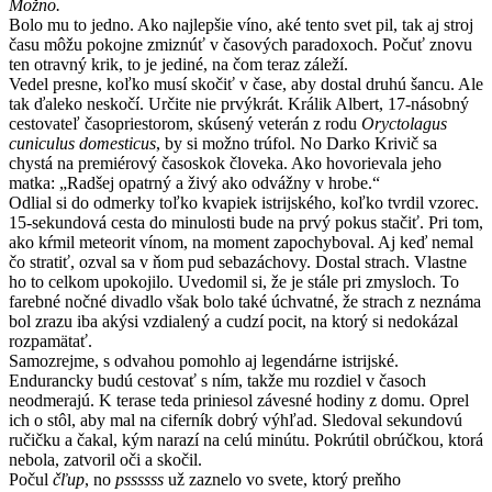
Možno.
Bolo mu to jedno. Ako najlepšie víno, aké tento svet pil, tak aj stroj
času môžu pokojne zmiznúť v časových paradoxoch. Počuť znovu
ten otravný krik, to je jediné, na čom teraz záleží.
Vedel presne, koľko musí skočiť v čase, aby dostal druhú šancu. Ale
tak ďaleko neskočí. Určite nie prvýkrát. Králik Albert, 17-násobný
cestovateľ časopriestorom, skúsený veterán z rodu
Oryctolagus
cuniculus domesticus
, by si možno trúfol. No Darko Krivič sa
chystá na premiérový časoskok človeka. Ako hovorievala jeho
matka: „Radšej opatrný a živý ako odvážny v hrobe.“
Odlial si do odmerky toľko kvapiek istrijského, koľko tvrdil vzorec.
15-sekundová cesta do minulosti bude na prvý pokus stačiť. Pri tom,
ako kŕmil meteorit vínom, na moment zapochyboval. Aj keď nemal
čo stratiť, ozval sa v ňom pud sebazáchovy. Dostal strach. Vlastne
ho to celkom upokojilo. Uvedomil si, že je stále pri zmysloch. To
farebné nočné divadlo však bolo také úchvatné, že strach z neznáma
bol zrazu iba akýsi vzdialený a cudzí pocit, na ktorý si nedokázal
rozpamätať.
Samozrejme, s odvahou pomohlo aj legendárne istrijské.
Endurancky budú cestovať s ním, takže mu rozdiel v časoch
neodmerajú. K terase teda priniesol závesné hodiny z domu. Oprel
ich o stôl, aby mal na ciferník dobrý výhľad. Sledoval sekundovú
ručičku a čakal, kým narazí na celú minútu. Pokrútil obrúčkou, ktorá
nebola, zatvoril oči a skočil.
Počul
čľup
, no
pssssss
už zaznelo vo svete, ktorý preňho