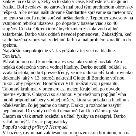
žiakov na exkurziu, keby sa to stalo v čase, keď ešte v Umagu učil
fyziku. Bol zvedavý, no zároveň mal pred tým predmetom obrovský
rešpekt. Síce nemal naštudované štandardné správanie sa meteoritov,
no tento sa podľa neho správal neštandardne. Teplomer zavesený na
vstupnom rebríku ukazoval po dopade v bazéne viac ako 40
stupňov Celzia. Okrem termálnych zmien získala voda aj iné
zafarbenie. Darko však odtieň nevedel pomenovať. Zakaždým, keď
sa do bazéna zapozeral, videl inú farbu a mal problém zaradiť ju do
spektra.
Najväčšie znepokojenie však vyrážalo z tej veci na hladine.
Ten
kruh
.
Plával priamo nad kameňom a vyzeral ako vodný povlak. Ako
nejaká dodatočná vrstva vodnej hladiny. Darko netušil, odkiaľ sa
vzala tá istota, no bol presvedčený, že ide o dokonalý kruh; rovnako
dokonalý, aký v 13. storočí nakreslil Giotto di Bondone voľnou
rukou, aby pápežovi Bonifácovi VIII. ukázal svoju genialitu.
Tajomný kruh mal v priemere asi meter. Kraje boli po obvode
mierne vyduté. Chlapovi so slabinou v priebežnom popíjaní vína
mohli pripomínať pery vodnej príšery, ktorá sa prisala na hladinu s
očakávaním, čo jej padne do tlamy. Darko ju rozhodne zasýtiť
neplánoval. Do vody celé dni nenamočil ani len článok prsta.
Časom sa však strach rozležal a učiteľ fyziky sa nezaprel. Darko
začal premýšľať viac pragmaticky.
Papuľa vodnej príšery? Nezmysel.
V bazéne, rovno nad zakliesnenou mimozemskou horninou, mu na