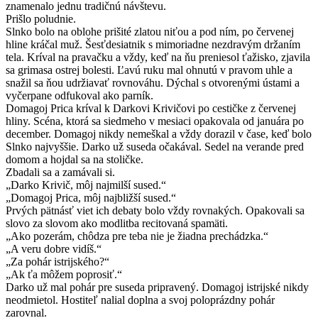
znamenalo jednu tradičnú návštevu.
Prišlo poludnie.
Slnko bolo na oblohe prišité zlatou niťou a pod ním, po červenej
hline kráčal muž. Šesťdesiatnik s mimoriadne nezdravým držaním
tela. Kríval na pravačku a vždy, keď na ňu preniesol ťažisko, zjavila
sa grimasa ostrej bolesti. Ľavú ruku mal ohnutú v pravom uhle a
snažil sa ňou udržiavať rovnováhu. Dýchal s otvorenými ústami a
vyčerpane odfukoval ako parník.
Domagoj Prica kríval k Darkovi Krivičovi po cestičke z červenej
hliny. Scéna, ktorá sa siedmeho v mesiaci opakovala od januára po
december. Domagoj nikdy nemeškal a vždy dorazil v čase, keď bolo
Slnko najvyššie. Darko už suseda očakával. Sedel na verande pred
domom a hojdal sa na stoličke.
Zbadali sa a zamávali si.
„Darko Krivič, môj najmilší sused.“
„Domagoj Prica, môj najbližší sused.“
Prvých pätnásť viet ich debaty bolo vždy rovnakých. Opakovali sa
slovo za slovom ako modlitba recitovaná spamäti.
„Ako pozerám, chôdza pre teba nie je žiadna prechádzka.“
„A veru dobre vidíš.“
„Za pohár istrijského?“
„Ak ťa môžem poprosiť.“
Darko už mal pohár pre suseda pripravený. Domagoj istrijské nikdy
neodmietol. Hostiteľ nalial doplna a svoj poloprázdny pohár
zarovnal.