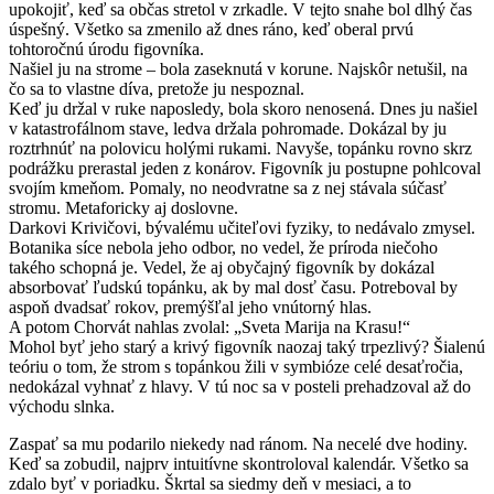
upokojiť, keď sa občas stretol v zrkadle. V tejto snahe bol dlhý čas
úspešný. Všetko sa zmenilo až dnes ráno, keď oberal prvú
tohtoročnú úrodu figovníka.
Našiel ju na strome – bola zaseknutá v korune. Najskôr netušil, na
čo sa to vlastne díva, pretože ju nespoznal.
Keď ju držal v ruke naposledy, bola skoro nenosená. Dnes ju našiel
v katastrofálnom stave, ledva držala pohromade. Dokázal by ju
roztrhnúť na polovicu holými rukami. Navyše, topánku rovno skrz
podrážku prerastal jeden z konárov. Figovník ju postupne pohlcoval
svojím kmeňom. Pomaly, no neodvratne sa z nej stávala súčasť
stromu. Metaforicky aj doslovne.
Darkovi Krivičovi, bývalému učiteľovi fyziky, to nedávalo zmysel.
Botanika síce nebola jeho odbor, no vedel, že príroda niečoho
takého schopná je. Vedel, že aj obyčajný figovník by dokázal
absorbovať ľudskú topánku, ak by mal dosť času. Potreboval by
aspoň dvadsať rokov, premýšľal jeho vnútorný hlas.
A potom Chorvát nahlas zvolal: „Sveta Marija na Krasu!“
Mohol byť jeho starý a krivý figovník naozaj taký trpezlivý? Šialenú
teóriu o tom, že strom s topánkou žili v symbióze celé desaťročia,
nedokázal vyhnať z hlavy. V tú noc sa v posteli prehadzoval až do
východu slnka.
Zaspať sa mu podarilo niekedy nad ránom. Na necelé dve hodiny.
Keď sa zobudil, najprv intuitívne skontroloval kalendár. Všetko sa
zdalo byť v poriadku. Škrtal sa siedmy deň v mesiaci, a to