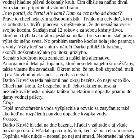
vodnej hladine plával dokonalý kruh. Čím dlhšie sa naňho díval,
tým viac mu pripomínal vstupnú bránu.
Je to portál, do čerta! Ale kam? Kam sa cez neho dá dostať?
Práve to chcel nejakým spôsobom zistiť. Trvalo mu celý deň, kým
sa odhodlal. Chvíľu pracoval s myšlienkou, že do neznáma vyšle
svojho kocúra. Sanšajn mal 12 rokov a za sebou krásny život,
ktorému chýbala akurát majestátna bodka. Tou sa mohol stať práve
výlet do iného sveta. No problém starého kocúra bola jeho paranoja
z vody. Vždy keď sa s ním v náručí Darko priblížil k bazénu,
skončil doškriabaný ako po útoku grizlyho.
Scenár s kocúrom teda zamietol a našiel inú alternatívu.
Anorganickú. Mal pár topánok, ktoré nesedeli na jeho široké šľapy,
takže vlastne iba zavadzali. Okrem toho, že mu boli zbytočné, mali
aj ďalšiu vhodnú vlastnosť – vody sa nebáli.
Darko Krivič sa teda naklonil nad okraj bazéna, čo najviac to šlo.
Chcel mať istotu, že bezpečne trafí. Jeho takmer nenosená
neznačková teniska opísala krátku trajektóriu a dopadla priamo do
tlamy vodnej príšery.
Čľup.
Teplá mnohofarebná voda vyšplechla a ozvalo sa zasyčanie; také,
ako keď na rozpálenú panvicu dopadne kvapka vody.
Pssssss.
Darko Krivič hľadal na dne bazéna, hľadal v záhrade a aj všade
možne po okolí. Hľadal aj na druhý deň, keď už bol celkom triezvy.
Topánka však nikde – neostal po nej ani smrad. Neotrasiteľná viera