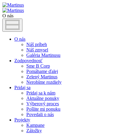
O nás
O nás
Náš príbeh
Náš zmysel
Galéria Martinusu
Zodpovednosť
Sme B Corp
Pomáhame ďalej
Zelený Martinus
Nerobíme rozdiely
Pridaj sa
Pridaj sa k nám
Aktuálne ponuky
Výberový proces
Pošlite mi ponuku
Povedali o nás
Projekty
Kampane
Záložky