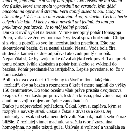
klincom, jeho gate. Ani vtedy nezapýtal. Ako odškodné mu stačili
dve fľašky, ktoré sme spolu vyprázdnili na verande, kým dážď
buchotal na opravenú strechu. Veru dobrý sused to bol. Čoby bol,
ešte stále je! Večer sa za ním zastavím. Áno, zastavím. Čerti si berte
celých tisíc kún. Aj keby z nich nevrátil ani jedinú, čo tam po
prekliatych peniazoch. Je to môj jediný priateľ.
Darko Krivič vyšiel na terasu. V ruke nedopitý pohár Domagoja
Pricu, v diaľave žeravý pomaranč vyliezal spoza horizontu. Chlipol
si z vína a potočil so svojím neexistujúcim prsteňom. Ešte raz
skontroloval bazén, či sa nestal zázrak. Nestal. Voda bola číra,
studená a kameň na dne odpočíval ako zadupnutý chrobák.
Nepamätal si, že by svojej ruke dával akýkoľvek povel. Tá napriek
tomu odrazu švihla zápästím a pohár istrijského sa vyklopil do
bazéna. Pohár predlanského istrijského. Lepšie povedané, to, čo v
ňom zostalo.
Boli to ledva dva deci. Chcelo by to štvrť milióna takýchto
„rozliatí“, aby sa bazén s rozmerom 8 krát 4 metre naplnil do výšky
150 centimetrov. Do toho oceánu však práve pristála dvojdecová
kvapka. Červenkasto-purpurová, lesklá a krásna, plná vône a najmä
chuti, no svojím objemom úplne zanedbateľná.
Darko ju odprevádzal pohľadom. Čakal, kým si zapláva, kým sa
rozptýli a navždy stratí. Čakal a čakal a díval sa a čakal. Jej
molekuly sa však od seba neoddeľovali. Naopak, mali k sebe čoraz
bližšie. Z rozliatej vínnej machule sa začala tvoriť zrazenina,
homogénna, no stále tekutá guľa. Užívala si voľnosť a vznášala sa