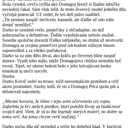
Bola vysoká, oveľa vyššia ako Domagoj (ktorý si žiadne tabuľky
neviedol) čakal. Sám však tušil, že tento úverový model jedného dňa
vyčerpá potenciál. Už vedel, že ten deň práve nadišiel.
„Tie peniaze naspäť nechcem, kamarát, ale ďalšie už odo mňa
dostať nemôžeš.“
Darko to oznámil vrelo, priateľsky a ohľaduplne, no tiež
jednoznačne a definitívne. Ďalšie vyjednávanie nebolo možné.
Susedia spoločne dorazili fľašku istrijského, no druhú už neotvorili.
Domagoj sa svojmu priateľovi pred odchodom vážnym tónom
ospravedlnil a za všetko poďakoval.
Darko sa za ním dlho díval, ako kráča po červenej hline naspäť
domov. Vypili toho málo, takže Domagojova chôdza nemohla byť
rovná. Trpel, no okrem bolesti bolo v jeho krívajúcom kroku
tentokrát aj niečo navyše.
Hanba.
Darko Krivič sedel na terase, točil neexistujúcim prsteňom a celý
akosi posmutnel. Akoby tušil, že on a Domagoj Prica spolu pili a
debatovali naposledy.
„Miestni hovoria, že hlina v tejto zemi očervenela cez vojnu.
Zafarbila ju krv našich predkov, ktorí položili životy za budúcnosť
svojich detí. Viem, že sú to iba legendy starých materí, no dobre sa
tomu verí. Asi tomu chcem veriť naďalej.“
Darko počas dňa nič nezjedol a večer ho dobehol hlad. V kuchyni