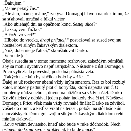
„Ďakujem.“
„Máme pekný čas.“
„Ale áno, máme, máme,“ zakýval Domagoj hlavou napriek tomu, že
sa sťahovali mračná a fúkal vietor.
„Ako ubiehajú dni na opačnom konci
Šestej ulice
?“
„Ťažko, veru ťažko.“
„A čože vo veci?“
„Hlboko do vrecka,
dragi prijatelj
,“ posťažoval sa sused svojmu
hostiteľovi silným čakavským dialektom.
„Nuž, doba nie je ľahká,“ skonštatoval Darko.
„Veru nie je.“
Obaja susedia sa v tomto momente rozhovoru zakaždým odmlčali,
aby sa mohli dychtivo napiť istrijského. Následne z úst Domagoja
Pricu vyliezla tá povestná, posledná pätnásta veta.
„Takých tisíc kún by stačilo a bolo by
lakše
…“
Ďalej sa už rozhovor uberal vždy iným smerom. Raz to bol rozbitý
kotol, inokedy padnutý plot či botrytída, ktorá napadla vinič. O
problémy núdza nebola, dôvod na pôžičku sa vždy našiel. Darko
Krivič niekedy odolával jeden pohár, inokedy dva či tri. Návšteva
Domagoja Pricu však mala vždy rovnaké finále: Darko sa zdvihol,
vošiel do domu, a keď sa vrátil na terasu, položil na stôl tisíc kún
chorvátskych. Domagoj svojím silným čakavským dialektom celú
minútu ďakoval.
„
Lova
vrátim deviateho, hneď ako bude v ruke dôchodok. Nech
ostajem do kraja
života
proklet
, ak to bude
inače
.“