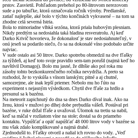
prstov. Zasvietil. Pohľadom prebehol po 80-litrovom nerezovom
sude a po tabuľke, ktorá označovala ročník výroby. Predlanské,
zatiaľ najlepšie, aké bolo v týchto končinách vykvasené – na tom sa
zhodne celá severná Istria.
Bola to mimoriadne vlhká sezóna, ktorá priala hubovým plesniam.
Nikdy predtým sa nedosiahla taká hladina resveratrolu. Aj keď
Darko Krivič hovorieva, že dokonalosť je stav nedosiahnuteľný, v
onú jeseň sa podarilo niečo, čo sa na dokonalé víno podobalo určite
najviac.
V sude ostalo asi 50 litrov. Darko spotrebu obmedzil na dve fľašky
za týždeň, aj keď toto svoje pravidlo sem-tam porušil (najmä keď ho
navštívil Domagoj). Bolo mu jasné, že dlhšie ako pol roka mu
zásoby tohto bezkonkurenčného ročníka nevydržia. A preto sa
rozhodol, že to vyskúša s vínom lanským; pitné a aj chutné,
samozrejme, ale inak lepší priemer. Nebolo mu ho ľúto na
experiment s nejasným výsledkom. Chytil dve fľaše za hrdlo a
presunul sa k bazénu.
Na meteorit zapichnutý do dna sa dnes Darko díval inak. Ako na
ženu, ktorá v mužovi po dlhej dobe prebudila vášeň. Postával pri
bazéne, v ruke držal fľaše a uvažoval. Úlomok na tretiu sa nabil,
keď sa máčal v rozliatom víne na stole; dostal sa do priameho
kontaktu. Vypúšťať a opäť napúšťať 48 000 litrov vody v bazéne sa
mu však zdalo komplikované a najmä drahé.
Zjednodušil to. Fľašky otvoril a nalial ich rovno do vody. „Veď