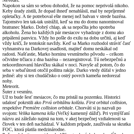
Nevedel.
Napokon sa sám so sebou dohodol, že na pomoc neprivolá nikoho.
Keby úrady zistili, že dopad ihneď nenahlásil, mal by nepríjemné
opletačky. A tie potreboval ešte menej než balvan v strede bazéna.
Tajomstvo len tak-tak ustrážil, keď sa mu do domu nanominoval
bratranec Marko. Dobrý chlap, ak sa nepočíta jeho spotreba
alkoholu. Žena ho každých pár mesiacov vyhadzuje z domu ako
pripálenú panvicu. Vždy ho pošle do exilu na dobu určitú, aj keď
vždy kričí, že tentokrát navždy. Keď sa Marko rozhodol stráviť časť
vyhnanstva na Darkovej usadlosti, majiteľ domu neskákal od
radosti. Našťastie, Marko horninu vesmírneho pôvodu – celkom
očividne trčiacu z dna bazéna – nezaregistroval. Tú nebezpečnú a
nekoordinovanú hlavičku skákal v noci. Navyše až potom, čo do
seba v sebaľútosti otočil pollitra rakije. Darko vtedy dúfal v jedno
jediné: aby si ten chudáčisko o ostrý povrch kameňa nedorezal
nohy.
Meteorit.
Šuter z vesmíru.
Už to bude šesť mesiacov, čo mu pristál na pozemku. Historici
udalosť pokrstili ako
Prvú orbitálnu kolíziu
.
First orbital collision
,
respektíve
Première collision orbitale
. Chorváti si ju nazvali po
svojom:
Velika kamena kiša
(Veľký kamenný dážď). Pri vymýšľaní
názvu asi záležalo najmä na tom, v akej bezpečnej vzdialenosti sa
človek v ten deň nachádzal. V každom prípade, zaužívala sa skratka
FOC, ktorá platila medzinárodne.