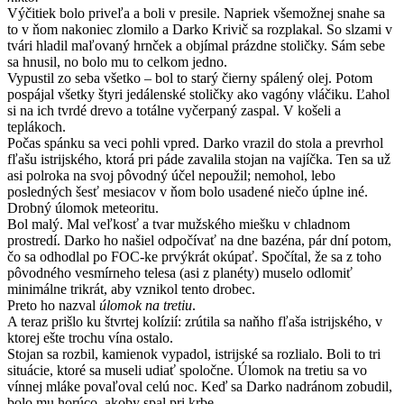
Výčitiek bolo priveľa a boli v presile. Napriek všemožnej snahe sa
to v ňom nakoniec zlomilo a Darko Krivič sa rozplakal. So slzami v
tvári hladil maľovaný hrnček a objímal prázdne stoličky. Sám sebe
sa hnusil, no bolo mu to celkom jedno.
Vypustil zo seba všetko – bol to starý čierny spálený olej. Potom
pospájal všetky štyri jedálenské stoličky ako vagóny vláčiku. Ľahol
si na ich tvrdé drevo a totálne vyčerpaný zaspal. V košeli a
teplákoch.
Počas spánku sa veci pohli vpred. Darko vrazil do stola a prevrhol
fľašu istrijského, ktorá pri páde zavalila stojan na vajíčka. Ten sa už
asi polroka na svoj pôvodný účel nepoužil; nemohol, lebo
posledných šesť mesiacov v ňom bolo usadené niečo úplne iné.
Drobný úlomok meteoritu.
Bol malý. Mal veľkosť a tvar mužského miešku v chladnom
prostredí. Darko ho našiel odpočívať na dne bazéna, pár dní potom,
čo sa odhodlal po FOC-ke prvýkrát okúpať. Spočítal, že sa z toho
pôvodného vesmírneho telesa (asi z planéty) muselo odlomiť
minimálne trikrát, aby vznikol tento drobec.
Preto ho nazval
úlomok na tretiu
.
A teraz prišlo ku štvrtej kolízií: zrútila sa naňho fľaša istrijského, v
ktorej ešte trochu vína ostalo.
Stojan sa rozbil, kamienok vypadol, istrijské sa rozlialo. Boli to tri
situácie, ktoré sa museli udiať spoločne. Úlomok na tretiu sa vo
vínnej mláke povaľoval celú noc. Keď sa Darko nadránom zobudil,
bolo mu horúco, akoby spal pri krbe.