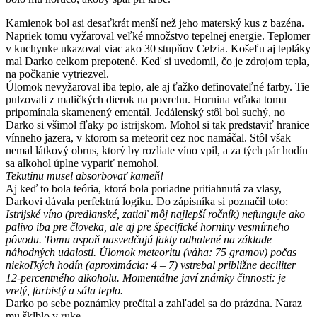
Kamienok bol asi desaťkrát menší než jeho materský kus z bazéna.
Napriek tomu vyžaroval veľké množstvo tepelnej energie. Teplomer
v kuchynke ukazoval viac ako 30 stupňov Celzia. Košeľu aj tepláky
mal Darko celkom prepotené. Keď si uvedomil, čo je zdrojom tepla,
na počkanie vytriezvel.
Úlomok nevyžaroval iba teplo, ale aj ťažko definovateľné farby. Tie
pulzovali z maličkých dierok na povrchu. Hornina vďaka tomu
pripomínala skamenený ementál. Jedálenský stôl bol suchý, no
Darko si všimol fľaky po istrijskom. Mohol si tak predstaviť hranice
vínneho jazera, v ktorom sa meteorit cez noc namáčal. Stôl však
nemal látkový obrus, ktorý by rozliate víno vpil, a za tých pár hodín
sa alkohol úplne vypariť nemohol.
Tekutinu musel absorbovať kameň!
Aj keď to bola teória, ktorá bola poriadne pritiahnutá za vlasy,
Darkovi dávala perfektnú logiku. Do zápisníka si poznačil toto:
Istrijské víno (predlanské, zatiaľ môj najlepší ročník) nefunguje ako
palivo iba pre človeka, ale aj pre špecifické horniny vesmírneho
pôvodu. Tomu aspoň nasvedčujú fakty odhalené na základe
náhodných udalostí. Úlomok meteoritu (váha: 75 gramov) počas
niekoľkých hodín (aproximácia: 4 – 7) vstrebal približne deciliter
12-percentného alkoholu. Momentálne javí známky činnosti: je
vrelý, farbistý a sála teplo.
Darko po sebe poznámky prečítal a zahľadel sa do prázdna. Naraz
mu šklblo v ruke.