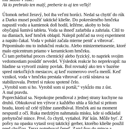
Ak to prebralo ten malý, preberie to aj ten veľký!
Úlomok nebol žeravý, bol iba veľmi horúci. Nedal sa chytiť do rúk
a Darko musel použiť taktické kliešte. Do pokresleného hrnčeka
napustil vodu a kamienok doň hodil, ležérne, akoby to bola
obyčajná šumivá tableta. Voda sa ihneď zafarbila a zahriala. Cítil to
na dlaniach, keď hrnček oblapil. Nalepil pohľad na svoj experiment
a napäto čakal. Voda v pohári začala mierne peniť a vibrovať.
Pripomínalo mu to indukčnú reakciu. Alebo minizemetrasenie, ktoré
malo epicentrum priamo v keramickom hrnčeku.
Či tam prebiehal proces chemický alebo fyzický, to napriek svojim
vedomostiam posúdiť nevedel. Výsledok reakcie ho neprekvapil: na
hladine sa vytvoril známy povlak. Bol rovnaký ako ten v bazéne
spred niekoľkých mesiacov, aj keď rozmerovo oveľa menší. Keď
vznikol, voda v hrnčeku prestala vibrovať a celá sústava sa
stabilizovala. Pretrel si rukou spotené čelo.
„Vyrobil som si ho. Vyrobil som si portál,“ vykĺzlo mu z úst.
A mal pravdu.
Poprechádzal sa. Nepokojne pendloval z jednej strany kuchyne na
druhú. Obkukoval ten výtvor z každého uhla a šúchal si pritom
bradu, ktorú už celé týždne zanedbával. Hrnček ani na moment
nespustil z očí. Ruka medzitým nahmatala misku, kde si odkladal
prebytočné mince. Prvé, čo chytil, vytiahol. Päť kún. Môže byť. Z
pošvy na opasku vytasil svoj taktický gerber, ktorého kliešte použil
pred chvíľou. Teraz potreboval čepeľ. Zaryl ňou do mince a