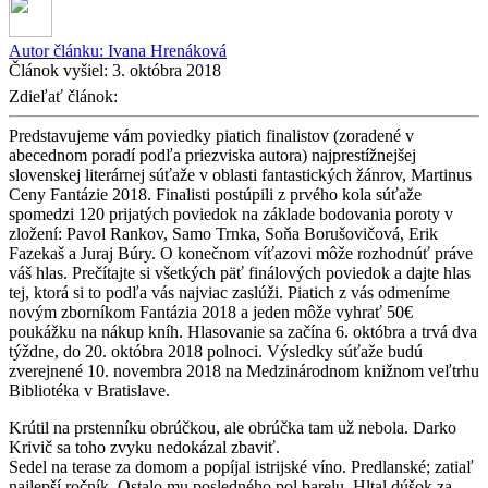
Autor článku:
Ivana Hrenáková
Článok vyšiel:
3. októbra 2018
Zdieľať článok:
Predstavujeme vám poviedky piatich finalistov (zoradené v
abecednom poradí podľa priezviska autora) najprestížnejšej
slovenskej literárnej súťaže v oblasti fantastických žánrov, Martinus
Ceny Fantázie 2018. Finalisti postúpili z prvého kola súťaže
spomedzi 120 prijatých poviedok na základe bodovania poroty v
zložení: Pavol Rankov, Samo Trnka, Soňa Borušovičová, Erik
Fazekaš a Juraj Búry. O konečnom víťazovi môže rozhodnúť práve
váš hlas. Prečítajte si všetkých päť finálových poviedok a dajte hlas
tej, ktorá si to podľa vás najviac zaslúži. Piatich z vás odmeníme
novým zborníkom Fantázia 2018 a jeden môže vyhrať 50€
poukážku na nákup kníh. Hlasovanie sa začína 6. októbra a trvá dva
týždne, do 20. októbra 2018 polnoci. Výsledky súťaže budú
zverejnené 10. novembra 2018 na Medzinárodnom knižnom veľtrhu
Bibliotéka v Bratislave.
Krútil na prstenníku obrúčkou, ale obrúčka tam už nebola. Darko
Krivič sa toho zvyku nedokázal zbaviť.
Sedel na terase za domom a popíjal istrijské víno. Predlanské; zatiaľ
najlepší ročník. Ostalo mu posledného pol barelu. Hltal dúšok za