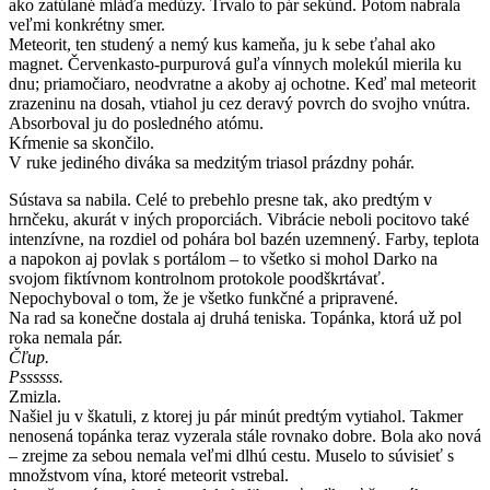
ako zatúlané mláďa medúzy. Trvalo to pár sekúnd. Potom nabrala
veľmi konkrétny smer.
Meteorit, ten studený a nemý kus kameňa, ju k sebe ťahal ako
magnet. Červenkasto-purpurová guľa vínnych molekúl mierila ku
dnu; priamočiaro, neodvratne a akoby aj ochotne. Keď mal meteorit
zrazeninu na dosah, vtiahol ju cez deravý povrch do svojho vnútra.
Absorboval ju do posledného atómu.
Kŕmenie sa skončilo.
V ruke jediného diváka sa medzitým triasol prázdny pohár.
Sústava sa nabila. Celé to prebehlo presne tak, ako predtým v
hrnčeku, akurát v iných proporciách. Vibrácie neboli pocitovo také
intenzívne, na rozdiel od pohára bol bazén uzemnený. Farby, teplota
a napokon aj povlak s portálom – to všetko si mohol Darko na
svojom fiktívnom kontrolnom protokole poodškrtávať.
Nepochyboval o tom, že je všetko funkčné a pripravené.
Na rad sa konečne dostala aj druhá teniska. Topánka, ktorá už pol
roka nemala pár.
Čľup.
Pssssss.
Zmizla.
Našiel ju v škatuli, z ktorej ju pár minút predtým vytiahol. Takmer
nenosená topánka teraz vyzerala stále rovnako dobre. Bola ako nová
– zrejme za sebou nemala veľmi dlhú cestu. Muselo to súvisieť s
množstvom vína, ktoré meteorit vstrebal.