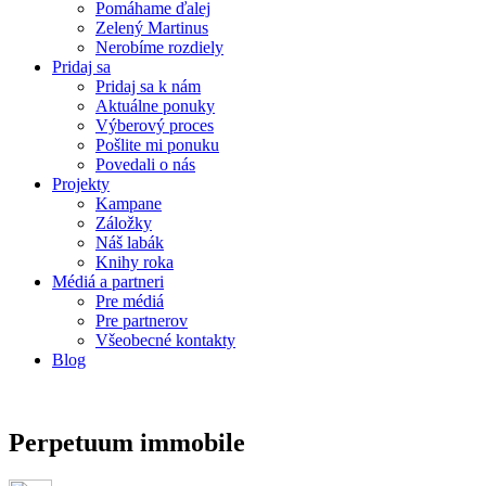
Pomáhame ďalej
Zelený Martinus
Nerobíme rozdiely
Pridaj sa
Pridaj sa k nám
Aktuálne ponuky
Výberový proces
Pošlite mi ponuku
Povedali o nás
Projekty
Kampane
Záložky
Náš labák
Knihy roka
Médiá a partneri
Pre médiá
Pre partnerov
Všeobecné kontakty
Blog
Perpetuum immobile