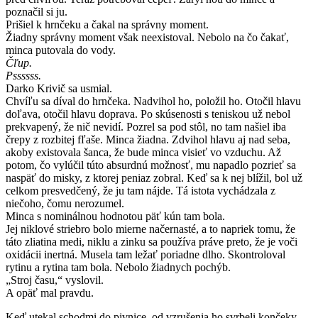
poznačil si ju.
Prišiel k hrnčeku a čakal na správny moment.
Žiadny správny moment však neexistoval. Nebolo na čo čakať,
minca putovala do vody.
Čľup.
Pssssss.
Darko Krivič sa usmial.
Chvíľu sa díval do hrnčeka. Nadvihol ho, položil ho. Otočil hlavu
doľava, otočil hlavu doprava. Po skúsenosti s teniskou už nebol
prekvapený, že nič nevidí. Pozrel sa pod stôl, no tam našiel iba
črepy z rozbitej fľaše. Minca žiadna. Zdvihol hlavu aj nad seba,
akoby existovala šanca, že bude minca visieť vo vzduchu. Až
potom, čo vylúčil túto absurdnú možnosť, mu napadlo pozrieť sa
naspäť do misky, z ktorej peniaz zobral. Keď sa k nej blížil, bol už
celkom presvedčený, že ju tam nájde. Tá istota vychádzala z
niečoho, čomu nerozumel.
Minca s nominálnou hodnotou päť kún tam bola.
Jej niklové striebro bolo mierne načernasté, a to napriek tomu, že
táto zliatina medi, niklu a zinku sa používa práve preto, že je voči
oxidácii inertná. Musela tam ležať poriadne dlho. Skontroloval
rytinu a rytina tam bola. Nebolo žiadnych pochýb.
„Stroj času,“ vyslovil.
A opäť mal pravdu.
Keď utekal schodmi do pivnice, od vzrušenia ho svrbeli končeky