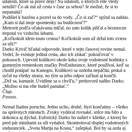
udalosti, ktoré sa práve dejú? Na udalosti, o ktorých ešte vtedy
netušil? Čo ak má už cestu v čase za sebou? Je možné, že si to
nepamätá?
Podišiel k bazénu a pozrel sa do vody. „Čo si zač?“ spýtal sa nahlas.
„Kam si dal moje spomienky na budúcnosť?“
Meteorit podľa očakávania mlčal, no zato králik pišťal a bezmocne
trepotal vo vzduchu labami.
„Koľkokrát idem touto cestou? Koľkokrát som už držal toto zviera
za uši?“
Darko Krivič hľadal odpovede, ktoré v tejto časovej rovine nemal.
Vedel, že existuje jediná cesta, ako ich získať: pokračovať v
pokusoch. Upevnil králikovi okolo krku svoje vodotesné hodinky s
gumeným remienkom značky ProEndurance, ktoré používal, keď sa
chodil potápať na Kanegru. Králikovi sa ozdoba nepáčila; prskal a
syčal na všetky strany, no tým sa jeho odpor začínal aj končil.
„Drž sa, kamarát. Uvidíme sa o chvíľu,“ prehovoril naňho Darko.
„Možno si ma ešte budeš pamätať.“
Člup.
Pssssss.
Nemal žiadnu poruchu. Jedno ucho, druhé, štyri končatiny – všetko
na správnych miestach. Zvuky vydával rovnaké, srdce mu bilo a
dokonca aj dýchal. Euforický Darko ho našiel v klietke, z ktorej ho
pred pár minútami za uši vytiahol. Skontroloval displej vodotesných
enduranciek. „Sveta Marija na Krasu,“ zašepkal. Bol by sa azda aj