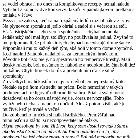
sa vedel obracať, no dnes na komplikované recepty nemal náladu.
Vytiahol z komory dve konzervy: fazuľu v paradajkovom pretlaku a
tuniaka v šťave.
Pssssss, ozvalo sa, keď sa na rozpálený teflón rozlial nálev z ryby.
Na plynovom sporáku si jedlo ohrial a sadol si s večerou za stôl.
Fľaša istrijského – jeho verná spoločnica – chýbať nemohla.
Jedálenský stôl mal štyri stoličky, no používala sa jediná. Zvyšné tri
mu pripomínali, že pri niektorých chybách neexistujú druhé šance.
Pripomínali mu to každý deň tým, aké boli v tomto dome zbytočné.
Keď naplnil žalúdok, natiahol sa za keramickým hrnčekom.
Pôvodne bol čisto biely, no spestrovali ho temperové kresby. Mali
detský rukopis, boli nesúmerné, náhodné a nedokonalé, čím boli tiež
unikátne. Chytil hrnček do rúk a prebehli ním ďalšie silné
spomienky.
Zo všetkých maličkostí mu najviac chýbal ten neprestajný krik.
Nedalo sa pri ňom sústrediť na prácu. Bolo nemožné v takých
podmienkach redigovať odbornú literatúru. Prial si svätý pokoj;
dožadoval sa ho čoraz nástojčivejšie, čoraz nervóznejšie. Toho
vytúženého ticha sa napokon dočkal. Ale až potom zistil, aké je
mučivé, keď je trvalé a večné.
Do zdobeného hrnčeka si nalial istrijského. Premýšľal nad
minulosťou a kládol si nezodpovedateľné otázky.
Akým spôsobom by som žil život, keby som dostal rovnakú šancu
ako teniska? Šancu na návrat. Sú ľudia odsúdení na to, aby
opakovali tie isté chyby znovu a znovu? Bol pád meteoritu na môj