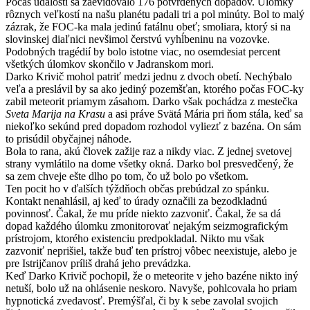
Počas udalosti sa zaevidovalo 176 potvrdených dopadov. Úlomky
rôznych veľkostí na našu planétu padali tri a pol minúty. Bol to malý
zázrak, že FOC-ka mala jedinú fatálnu obeť; smoliara, ktorý si na
slovinskej diaľnici nevšimol čerstvú vyhĺbeninu na vozovke.
Podobných tragédií by bolo istotne viac, no osemdesiat percent
všetkých úlomkov skončilo v Jadranskom mori.
Darko Krivič mohol patriť medzi jednu z dvoch obetí. Nechýbalo
veľa a preslávil by sa ako jediný pozemšťan, ktorého počas FOC-ky
zabil meteorit priamym zásahom. Darko však pochádza z mestečka
Sveta Marija na Krasu
a asi práve Svätá Mária pri ňom stála, keď sa
niekoľko sekúnd pred dopadom rozhodol vyliezť z bazéna. On sám
to prisúdil obyčajnej náhode.
Bola to rana, akú človek zažije raz a nikdy viac. Z jednej svetovej
strany vymlátilo na dome všetky okná. Darko bol presvedčený, že
sa zem chveje ešte dlho po tom, čo už bolo po všetkom.
Ten pocit ho v ďalších týždňoch občas prebúdzal zo spánku.
Kontakt nenahlásil, aj keď to úrady označili za bezodkladnú
povinnosť. Čakal, že mu príde niekto zazvoniť. Čakal, že sa dá
dopad každého úlomku zmonitorovať nejakým seizmografickým
prístrojom, ktorého existenciu predpokladal. Nikto mu však
zazvoniť neprišiel, takže buď ten prístroj vôbec neexistuje, alebo je
pre Istrijčanov príliš drahá jeho prevádzka.
Keď Darko Krivič pochopil, že o meteorite v jeho bazéne nikto iný
netuší, bolo už na ohlásenie neskoro. Navyše, pohlcovala ho priam
hypnotická zvedavosť. Premýšľal, či by k sebe zavolal svojich