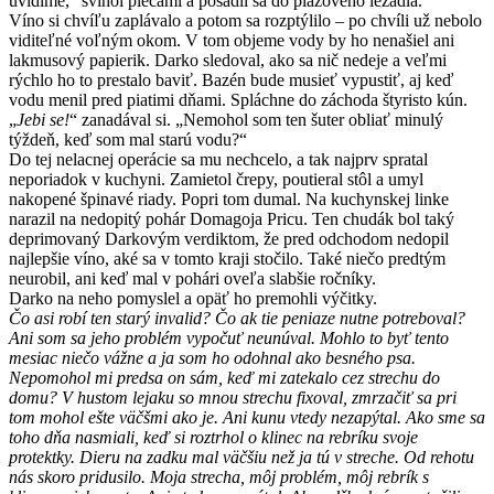
uvidíme,“ švihol plecami a posadil sa do plážového ležadla.
Víno si chvíľu zaplávalo a potom sa rozptýlilo – po chvíli už nebolo
viditeľné voľným okom. V tom objeme vody by ho nenašiel ani
lakmusový papierik. Darko sledoval, ako sa nič nedeje a veľmi
rýchlo ho to prestalo baviť. Bazén bude musieť vypustiť, aj keď
vodu menil pred piatimi dňami. Spláchne do záchoda štyristo kún.
„
Jebi se!
“ zanadával si. „Nemohol som ten šuter obliať minulý
týždeň, keď som mal starú vodu?“
Do tej nelacnej operácie sa mu nechcelo, a tak najprv spratal
neporiadok v kuchyni. Zamietol črepy, poutieral stôl a umyl
nakopené špinavé riady. Popri tom dumal. Na kuchynskej linke
narazil na nedopitý pohár Domagoja Pricu. Ten chudák bol taký
deprimovaný Darkovým verdiktom, že pred odchodom nedopil
najlepšie víno, aké sa v tomto kraji stočilo. Také niečo predtým
neurobil, ani keď mal v pohári oveľa slabšie ročníky.
Darko na neho pomyslel a opäť ho premohli výčitky.
Čo asi robí ten starý invalid? Čo ak tie peniaze nutne potreboval?
Ani som sa jeho problém vypočuť neunúval. Mohlo to byť tento
mesiac niečo vážne a ja som ho odohnal ako besného psa.
Nepomohol mi predsa on sám, keď mi zatekalo cez strechu do
domu? V hustom lejaku so mnou strechu fixoval, zmrzačiť sa pri
tom mohol ešte väčšmi ako je. Ani kunu vtedy nezapýtal. Ako sme sa
toho dňa nasmiali, keď si roztrhol o klinec na rebríku svoje
protektky. Dieru na zadku mal väčšiu než ja tú v streche. Od rehotu
nás skoro pridusilo. Moja strecha, môj problém, môj rebrík s