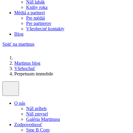
Náš labák
Knihy roka
Médiá a partneri
Pre médiá
Pre partnerov
Všeobecné kontakty
Blog
Späť na martinus
Martinus blog
Všehochuť
Perpetuum immobile
O nás
Náš príbeh
Náš zmysel
Galéria Martinusu
Zodpovednosť
Sme B Corp