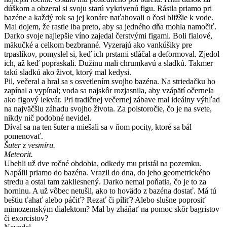
dúškom a obzeral si svoju starú vykrivenú figu. Rástla priamo pri
bazéne a každý rok sa jej konáre naťahovali o čosi bližšie k vode.
Mal dojem, že rastie iba preto, aby sa jedného dňa mohla namočiť.
Darko svoje najlepšie víno zajedal čerstvými figami. Boli fialové,
mäkučké a celkom bezbranné. Vyzerajú ako vankúšiky pre
trpaslíkov, pomyslel si, keď ich prstami stláčal a deformoval. Zjedol
ich, až keď popraskali. Dužinu mali chrumkavú a sladkú. Takmer
takú sladkú ako život, ktorý mal kedysi.
Pil, večeral a hral sa s osvetlením svojho bazéna. Na striedačku ho
zapínal a vypínal; voda sa najskôr rozjasnila, aby vzápätí očernela
ako figový lekvár. Pri tradičnej večernej zábave mal ideálny výhľad
na najväčšiu záhadu svojho života. Za polstoročie, čo je na svete,
nikdy nič podobné nevidel.
Díval sa na ten šuter a miešali sa v ňom pocity, ktoré sa bál
pomenovať.
Šuter z vesmíru.
Meteorit.
Ubehli už dve ročné obdobia, odkedy mu pristál na pozemku.
Napálil priamo do bazéna. Vrazil do dna, do jeho geometrického
stredu a ostal tam zakliesnený. Darko nemal poňatia, čo je to za
horninu. A už vôbec netušil, ako to hovädo z bazéna dostať. Má tú
beštiu ťahať alebo páčiť? Rezať či píliť? Alebo slušne poprosiť
mimozemským dialektom? Mal by zháňať na pomoc skôr bagristov
či exorcistov?