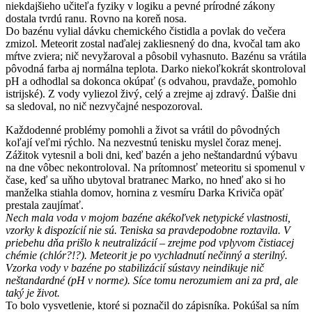
niekdajšieho učiteľa fyziky v logiku a pevné prírodné zákony
dostala tvrdú ranu. Rovno na koreň nosa.
Do bazénu vylial dávku chemického čistidla a povlak do večera
zmizol. Meteorit zostal naďalej zakliesnený do dna, kvočal tam ako
mŕtve zviera; nič nevyžaroval a pôsobil vyhasnuto. Bazénu sa vrátila
pôvodná farba aj normálna teplota. Darko niekoľkokrát skontroloval
pH a odhodlal sa dokonca okúpať (s odvahou, pravdaže, pomohlo
istrijské). Z vody vyliezol živý, celý a zrejme aj zdravý. Ďalšie dni
sa sledoval, no nič nezvyčajné nespozoroval.
Každodenné problémy pomohli a život sa vrátil do pôvodných
koľají veľmi rýchlo. Na nezvestnú tenisku myslel čoraz menej.
Zážitok vytesnil a boli dni, keď bazén a jeho neštandardnú výbavu
na dne vôbec nekontroloval. Na prítomnosť meteoritu si spomenul v
čase, keď sa uňho ubytoval bratranec Marko, no hneď ako si ho
manželka stiahla domov, hornina z vesmíru Darka Kriviča opäť
prestala zaujímať.
Nech mala voda v mojom bazéne akékoľvek netypické vlastnosti,
vzorky k dispozícií nie sú. Teniska sa pravdepodobne roztavila. V
priebehu dňa prišlo k neutralizácií – zrejme pod vplyvom čistiacej
chémie (chlór?!?). Meteorit je po vychladnutí nečinný a sterilný.
Vzorka vody v bazéne po stabilizácií sústavy neindikuje nič
neštandardné (pH v norme). Síce tomu nerozumiem ani za prd, ale
taký je život.
To bolo vysvetlenie, ktoré si poznačil do zápisníka. Pokúšal sa ním