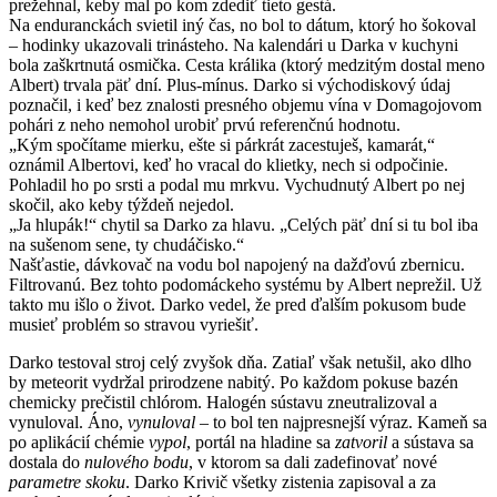
prežehnal, keby mal po kom zdediť tieto gestá.
Na enduranckách svietil iný čas, no bol to dátum, ktorý ho šokoval
– hodinky ukazovali trinásteho. Na kalendári u Darka v kuchyni
bola zaškrtnutá osmička. Cesta králika (ktorý medzitým dostal meno
Albert) trvala päť dní. Plus-mínus. Darko si východiskový údaj
poznačil, i keď bez znalosti presného objemu vína v Domagojovom
pohári z neho nemohol urobiť prvú referenčnú hodnotu.
„Kým spočítame mierku, ešte si párkrát zacestuješ, kamarát,“
oznámil Albertovi, keď ho vracal do klietky, nech si odpočinie.
Pohladil ho po srsti a podal mu mrkvu. Vychudnutý Albert po nej
skočil, ako keby týždeň nejedol.
„Ja hlupák!“ chytil sa Darko za hlavu. „Celých päť dní si tu bol iba
na sušenom sene, ty chudáčisko.“
Našťastie, dávkovač na vodu bol napojený na dažďovú zbernicu.
Filtrovanú. Bez tohto podomáckeho systému by Albert neprežil. Už
takto mu išlo o život. Darko vedel, že pred ďalším pokusom bude
musieť problém so stravou vyriešiť.
Darko testoval stroj celý zvyšok dňa. Zatiaľ však netušil, ako dlho
by meteorit vydržal prirodzene nabitý. Po každom pokuse bazén
chemicky prečistil chlórom. Halogén sústavu zneutralizoval a
vynuloval. Áno,
vynuloval
– to bol ten najpresnejší výraz. Kameň sa
po aplikácií chémie
vypol
, portál na hladine sa
zatvoril
a sústava sa
dostala do
nulového bodu
, v ktorom sa dali zadefinovať nové
parametre skoku
. Darko Krivič všetky zistenia zapisoval a za