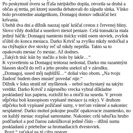
Po poskytnutí úveru sa fľaša istrijského dopila, otvorila sa druhá a
občas aj tretia, pri ktorej susedia debatovali do západu slnka. Vínko
bolo prvotriedne analgetikum, Domagoj domov odkráčal bez
krívania.
Ubehli dva dni a dlžník naozaj opäť kráčal cestou z červenej hliny.
Slovo vždy dodržal a susedovi niesol peniaze. Celá transakcia mala
jediný háčik: Domagoj namiesto tisícky vrátil osem stoviek, zvyšok
sľúbil do konca mesiaca. Darko Krivič sa zvyšku nikdy nedočkal a
na chýbajúce dve stovky reč už nikdy neprišla. Takto sa to
opakovalo mesiac čo mesiac. Až dodnes.
„Takých tisíc kún by stačilo a bolo by lakše…“
K vysvetleniu sa Domagoj tentoraz nedostal, Darko mu razantným
hlasom skočil do reči a jeho prosbu usekol už v zárodku.
„Domagoj, sused môj najbližší…“ dolial víno obom. „Na tvoju
žiadosť budem dnes musieť povedať
nije
.“
Dlžník v šoku stratil niť myšlienok – nebol nachystaný na takýto
verdikt. Darko Krivič z náprsného vrecka vybral dôkladne
poskladaný kus papiera, rozložil ho a otočil na suseda. V prvom
stĺpčeku boli krasopisom vypísané mesiace (a roky). V druhom
stĺpčeku boli vypísané požičané sumy, v treťom vrátené a nakoniec
nesplatené. Darko mohol pokojne použiť opakovacie znamienko, no
on každý mesiac rozpísal samostatne. Nakoniec celú tabuľku hrubo
podčiarkol a pod čiarou zakrúžkoval jediné číslo – dlžnú sumu
poskladanú z priebežne sa hromadiacich dvestoviek.
„Pozri,“ zaťukal na tú cifru prstom.