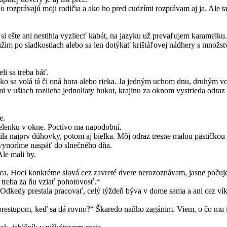
 rozprávajú moji rodičia a ako ho pred cudzími rozprávam aj ja. Ale tak
šte ani nestihla vyzliecť kabát, na jazyku už prevaľujem karamelku. 
úžim po sladkostiach alebo sa len dotýkať krištáľovej nádhery s množs
li sa treba báť.
ako sa volá tá či oná hora alebo rieka. Ja jedným uchom dnu, druhým vo
 mi v ušiach rozlieha jednoliaty hukot, krajinu za oknom vystrieda odr
e.
elenku v okne. Poctivo ma napodobní.
ila najprv dúhovky, potom aj bielka. Môj odraz tresne malou pästičkou 
 vynoríme naspäť do slnečného dňa.
le mali by.
a. Hoci konkrétne slová cez zavreté dvere nerozoznávam, jasne počuje
 treba za ňu vziať pohotovosť.“
. Odkedy prestala pracovať, celý týždeň býva v dome sama a ani cez v
 prestupom, keď sa dá rovno?“ Škaredo naňho zagánim. Viem, o čo mu i