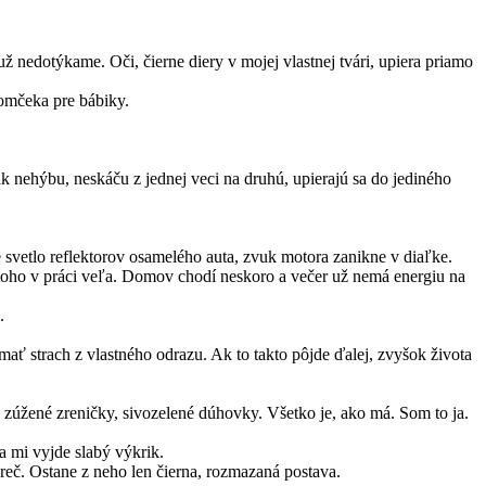
 nedotýkame. Oči, čierne diery v mojej vlastnej tvári, upiera priamo
domčeka pre bábiky.
k nehýbu, neskáču z jednej veci na druhú, upierajú sa do jediného
svetlo reflektorov osamelého auta, zvuk motora zanikne v diaľke.
 toho v práci veľa. Domov chodí neskoro a večer už nemá energiu na
.
ať strach z vlastného odrazu. Ak to takto pôjde ďalej, zvyšok života
 zúžené zreničky, sivozelené dúhovky. Všetko je, ako má. Som to ja.
a mi vyjde slabý výkrik.
reč. Ostane z neho len čierna, rozmazaná postava.