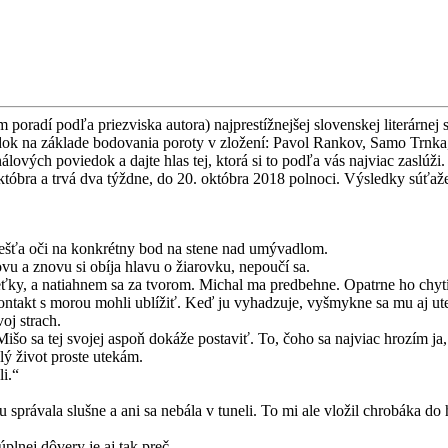
poradí podľa priezviska autora) najprestížnejšej slovenskej literárnej 
viedok na základe bodovania poroty v zložení: Pavol Rankov, Samo Trn
nálových poviedok a dajte hlas tej, ktorá si to podľa vás najviac zasl
któbra a trvá dva týždne, do 20. októbra 2018 polnoci. Výsledky sú
iešťa oči na konkrétny bod na stene nad umývadlom.
u a znovu si obíja hlavu o žiarovku, nepoučí sa.
y, a natiahnem sa za tvorom. Michal ma predbehne. Opatrne ho chytí d
ontakt s morou mohli ublížiť. Keď ju vyhadzuje, vyšmykne sa mu aj ut
oj strach.
šo sa tej svojej aspoň dokáže postaviť. To, čoho sa najviac hrozím ja, 
lý život proste utekám.
i.“
právala slušne a ani sa nebála v tuneli. To mi ale vložil chrobáka do
plnej dôvery je aj tak preč.