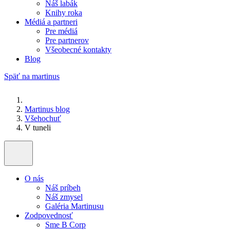
Náš labák
Knihy roka
Médiá a partneri
Pre médiá
Pre partnerov
Všeobecné kontakty
Blog
Späť na martinus
Martinus blog
Všehochuť
V tuneli
O nás
Náš príbeh
Náš zmysel
Galéria Martinusu
Zodpovednosť
Sme B Corp