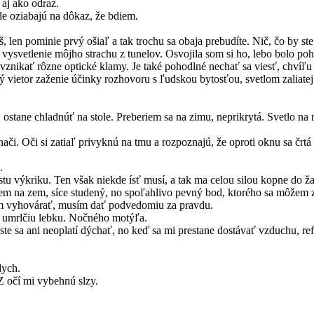
aj ako odraz.
e oziabajú na dôkaz, že bdiem.
, len pominie prvý ošiaľ a tak trochu sa obaja prebudíte. Nič, čo by s
vysvetlenie môjho strachu z tunelov. Osvojila som si ho, lebo bolo po
li vznikať rôzne optické klamy. Je také pohodlné nechať sa viesť, chví
 vietor zaženie účinky rozhovoru s ľudskou bytosťou, svetlom zaliatej 
ostane chladnúť na stole. Preberiem sa na zimu, neprikrytá. Svetlo na no
. Oči si zatiaľ privyknú na tmu a rozpoznajú, že oproti oknu sa črtá 
.
tu výkriku. Ten však niekde ísť musí, a tak ma celou silou kopne do ž
em na zem, síce studený, no spoľahlivo pevný bod, ktorého sa môžem z
ôžem vyhovárať, musím dať podvedomiu za pravdu.
a umrlčiu lebku. Nočného motýľa.
este sa ani neoplatí dýchať, no keď sa mi prestane dostávať vzduchu, 
dych.
Z očí mi vybehnú slzy.