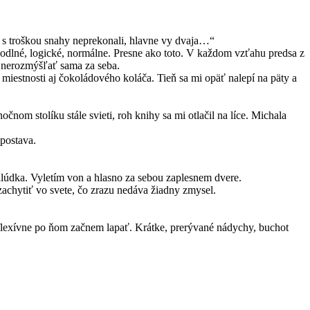
te s troškou snahy neprekonali, hlavne vy dvaja…“
hodlné, logické, normálne. Presne ako toto. V každom vzťahu predsa z
ľu nerozmýšľať sama za seba.
miestnosti aj čokoládového koláča. Tieň sa mi opäť nalepí na päty a
čnom stolíku stále svieti, roh knihy sa mi otlačil na líce. Michala
postava.
alúdka. Vyletím von a hlasno za sebou zaplesnem dvere.
achytiť vo svete, čo zrazu nedáva žiadny zmysel.
reflexívne po ňom začnem lapať. Krátke, prerývané nádychy, buchot