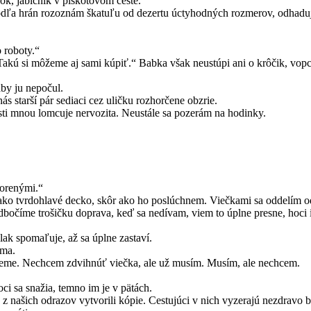
k, jablčník v piškótovom ceste.
Podľa hrán rozoznám škatuľu od dezertu úctyhodných rozmerov, odhaduj
 roboty.“
kú si môžeme aj sami kúpiť.“ Babka však neustúpi ani o krôčik, vopc
aby ju nepočul.
 starší pár sediaci cez uličku rozhorčene obzrie.
sti mnou lomcuje nervozita. Neustále sa pozerám na hodinky.
vorenými.“
ko tvrdohlavé decko, skôr ako ho poslúchnem. Viečkami sa oddelím od
Odbočíme trošičku doprava, keď sa nedívam, viem to úplne presne, hoc
vlak spomaľuje, až sa úplne zastaví.
ama.
beme. Nechcem zdvihnúť viečka, ale už musím. Musím, ale nechcem.
i sa snažia, temno im je v pätách.
z našich odrazov vytvorili kópie. Cestujúci v nich vyzerajú nezdravo bl