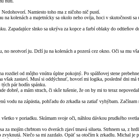
u núti.
 Nedohovorí. Namiesto toho ma z ničoho nič pustí.
na kolenách a majetnícky sa okolo neho ovíja, hoci v skutočnosti sa už
onku. Zapadajúce slnko sa ukrýva za kopce a farbí oblaky do odtieňov 
 no neotvorí ju. Drží ju na kolenách a pozerá cez okno. Oči sa mu vša
a rozdiel od môjho vnútra úplne pokojný. Po spálňovej stene prebehne 
a však zastaví. Musí si oddýchnuť, hovorí mi logika, posledné dni má
o tých pár hodín spánku.
e dobré, a mám strach, či skôr tušenie, že on by mi to teraz nepovedal
enú vodu na zápästia, pohľadu do zrkadla sa zatiaľ vyhýbam. Začínam m
u všetko v poriadku. Skúmam svoje oči, náhlou dávkou prudkého svetla
a za mojím chrbtom vo dverách zjaví tmavá silueta. Strhnem sa, z hrdl
zvyknutá. Niečo sa mi zazdalo. Opäť sa otočím k zrkadlu. Michal je p