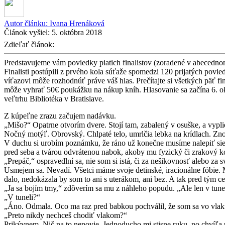
Autor článku:
Ivana Hrenáková
Článok vyšiel:
5. októbra 2018
Zdieľať článok:
Predstavujeme vám poviedky piatich finalistov (zoradené v abecednom 
Finalisti postúpili z prvého kola súťaže spomedzi 120 prijatých po
víťazovi môže rozhodnúť práve váš hlas. Prečítajte si všetkých päť fi
môže vyhrať 50€ poukážku na nákup kníh. Hlasovanie sa začína 6. o
veľtrhu Bibliotéka v Bratislave.
Z kúpeľne zrazu začujem nadávku.
„Mišo?“ Opatrne otvorím dvere. Stojí tam, zabalený v osuške, a vypl
Nočný motýľ. Obrovský. Chlpaté telo, umrlčia lebka na krídlach. Znov
V duchu si urobím poznámku, že ráno už konečne musíme nalepiť sieťk
pred seba a tvárou odvrátenou nabok, akoby mu fyzický či zrakový k
„Prepáč,“ ospravedlní sa, nie som si istá, či za nešikovnosť alebo za sv
Usmejem sa. Nevadí. Všetci máme svoje detinské, iracionálne fóbie. Mi
dalo, nedokázala by som to ani s uterákom, ani bez. A tak pred tým ce
„Ja sa bojím tmy,“ zdôverím sa mu z náhleho popudu. „Ale len v tunel
„V tuneli?“
„Áno. Odmala. Oco ma raz pred babkou pochválil, že som sa vo vlaku s
„Preto nikdy nechceš chodiť vlakom?“
Prikývnem. Nič na to nepovie. Jednoducho mi stisne ruku, no chvíľa ú