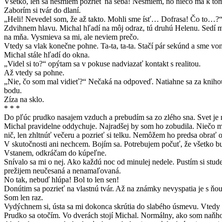
Všetko, len sa nesmiem pozrieť na seba! Nesmiem, no niečo ma k tom
Zaborím si tvár do dlaní.
„Heli! Nevedel som, že až takto. Mohli sme ísť… Dofrasa! Čo to…?“
Zdvihnem hlavu. Michal hľadí na môj odraz, tú druhú Helenu. Sedí mu 
na mňa. Vysmieva sa mi, ale neviem prečo.
Vtedy sa vlak konečne pohne. Ta-ta, ta-ta. Stačí pár sekúnd a sme v
Michal stále hľadí do okna.
„Videl si to?“ opýtam sa v pokuse nadviazať kontakt s realitou.
Až vtedy sa pohne.
„Nie, čo som mal vidieť?“ Nečaká na odpoveď. Natiahne sa za knihou,
bodu.
Zíza na sklo.
* * *
Do pľúc prudko nasajem vzduch a prebudím sa zo zlého sna. Svet je n
Michal pravidelne oddychuje. Najradšej by som ho zobudila. Niečo m
nič, len zhltnúť večeru a pozrieť si telku. Nemôžem ho predsa obrať 
V skutočnosti ani nechcem. Bojím sa. Potrebujem počuť, že všetko bud
Vstanem, odkráčam do kúpeľne.
Snívalo sa mi o nej. Ako každú noc od minulej nedele. Pustím si stud
prežijem neučesaná a nenamaľovaná.
No tak, nebuď hlúpa! Bol to len sen!
Donútim sa pozrieť na vlastnú tvár. Až na známky nevyspatia je s ňo
Som len raz.
Vydýchnem si, ústa sa mi dokonca skrútia do slabého úsmevu. Vtedy s
Prudko sa otočím. Vo dverách stojí Michal. Normálny, ako som naňho 