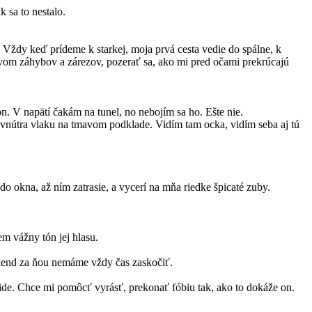
 sa to nestalo.
Vždy keď prídeme k starkej, moja prvá cesta vedie do spálne, k
tvom záhybov a zárezov, pozerať sa, ako mi pred očami prekrúcajú
n. V napätí čakám na tunel, no nebojím sa ho. Ešte nie.
az vnútra vlaku na tmavom podklade. Vidím tam ocka, vidím seba aj tú
do okna, až ním zatrasie, a vycerí na mňa riedke špicaté zuby.
m vážny tón jej hlasu.
íkend za ňou nemáme vždy čas zaskočiť.
de. Chce mi pomôcť vyrásť, prekonať fóbiu tak, ako to dokáže on.