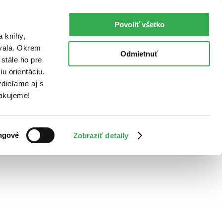
Povoliť všetko
a knihy,
ovala. Okrem
Odmietnuť
stále ho pre
u orientáciu.
dieľame aj s
Ďakujeme!
ngové
Zobraziť detaily