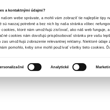
es a kontaktnými údajmi?
našom webe správate, a mohli vám zobraziť tie najlepšie tipy n
é sú naozaj potrebné a bez nich by naša stránka vôbec nefung
 cookies, ktoré nám umožňujú zisťovať, ako náš web funguje, a 
ačné cookies nám dovoľujú prispôsobovať stránku pre vašu lepši
zas umožňujú zobrazenie relevantnej reklamy. Niektoré údaje z
y nám pomohlo, keby sme mohli používať všetky tieto cookies. 
ersonalizačné
Analytické
Marketi