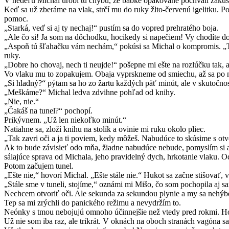
V nedeľu Michal urobí tú chybu, že babke opakovane pochváli zákuso
Keď sa už zberáme na vlak, strčí mu do ruky žlto-červenú igelitku. 
pomoc.
„Starká, veď si aj ty nechaj!“ pustím sa do vopred prehratého boja.
„Ale čo si! Ja som na dôchodku, hocikedy si napečiem! Vy chodíte do
„Aspoň tú šľahačku vám nechám,“ pokúsi sa Michal o kompromis. „Ta
ruky.
„Dobre ho chovaj, nech ti neujde!“ pošepne mi ešte na rozlúčku tak, 
Vo vlaku mu to zopakujem. Obaja vyprskneme od smiechu, až sa po nás
„Si hladný?“ pýtam sa ho zo žartu každých päť minút, ale v skutočno
„Meškáme?“ Michal ledva zdvihne pohľad od knihy.
„Nie, nie.“
„Čakáš na tunel?“ pochopí.
Prikývnem. „Už len niekoľko minút.“
Natiahne sa, zloží knihu na stolík a ovinie mi ruku okolo pliec.
„Tak zavri oči a ja ti poviem, kedy môžeš. Nabudúce to skúsime s ot
Ak to bude závisieť odo mňa, žiadne nabudúce nebude, pomyslím si a
sálajúce sprava od Michala, jeho pravidelný dych, hrkotanie vlaku. 
Potom začujem tunel.
„Ešte nie,“ hovorí Michal. „Ešte stále nie.“ Hukot sa začne stišovať, 
„Stále sme v tuneli, stojíme,“ oznámi mi Mišo, čo som pochopila aj s
Nechcem otvoriť oči. Ale sekunda za sekundou plynie a my sa nehý
Tep sa mi zrýchli do panického režimu a nevydržím to.
Neónky s tmou nebojujú omnoho účinnejšie než vtedy pred rokmi. Hoc
Už nie som iba raz, ale trikrát. V oknách na oboch stranách vagóna sa 