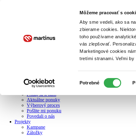
Môžeme pracovať s cooki
O nás
Aby sme vedeli, ako sa na 
zbierame cookies. Niektor
toho používame analytické
O nás
vás zlepšovať. Personaliz
Náš príbeh
Náš zmysel
Marketingové cookies nám 
Galéria Martinusu
tretími stranami. Veľmi b
Zodpovednosť
Sme B Corp
Pomáhame ďalej
Zelený Martinus
Výber
Potrebné
P
Nerobíme rozdiely
súhlasu
Pridaj sa
Pridaj sa k nám
Aktuálne ponuky
Výberový proces
Pošlite mi ponuku
Povedali o nás
Projekty
Kampane
Záložky