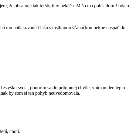
em, že obsahuje tak tri štvrtiny pekáča. Mišo ma pohľadom žiada o
há mu natlakovanú fľašu s rastlinnou šľahačkou pekne naspäť do
 zvyšku sveta, ponorím sa do prítomnej chvíle, vnímam len teplo
i inak by som si ten pohyb neuvedomovala.
edí, chorí.