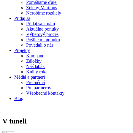
Pomáhame ďalej
Zelený Martinus
Nerobíme rozdiely
Pridaj sa
Pridaj sa k nám
Aktuálne ponuky
Výberový proces
Pošlite mi ponuku
Povedali o nás
Projekty
Kampane
Záložky
Náš labák
Knihy roka
Médiá a partneri
Pre médiá
Pre partnerov
Všeobecné kontakty
Blog
V tuneli