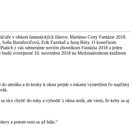
súťaže v oblasti fantastických žánrov, Martinus Ceny Fantázie 2018.
ka, Soňa Borušovičová, Erik Fazekaš a Juraj Búry. O konečnom
úži. Piatich z vás odmeníme novým zborníkom Fantázia 2018 a jeden
ťaže budú zverejnené 10. novembra 2018 na Medzinárodnom knižnom
o uteráka a tri kroky k oknu prejde s rukami vystretými čo najďalej
erák.
sa síce chytiť do ruky a vyhodiť z okna nedá, ale viem, že keby sa aj
 hlavy a potom som sa už bála.“