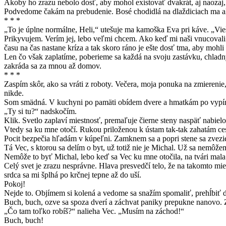
Akoby ho zrazu nebolo dosť, aby mohol existovať dvakrát, aj naozaj, 
Podvedome čakám na prebudenie. Bosé chodidlá na dlaždiciach ma al
* * *
„To je úplne normálne, Heli,“ utešuje ma kamoška Eva pri káve. „Vieš
Prikyvujem. Verím jej, lebo veľmi chcem. Ako keď mi naši vnucovali 
času na čas nastane kríza a tak skoro ráno je ešte dosť tma, aby moh
Len čo však zaplatíme, poberieme sa každá na svoju zastávku, chladný
zakráda sa za mnou až domov.
* * *
Zaspím skôr, ako sa vráti z roboty. Večera, moja ponuka na zmierenie, 
nikde.
Som smädná. V kuchyni po pamäti obídem dvere a hmatkám po vypínači
„Ty si tu?“ nadskočím.
Klik. Svetlo zaplaví miestnosť, premaľuje čierne steny naspäť nabielo
Vtedy sa ku mne otočí. Rukou priloženou k ústam tak-tak zahatám ces
Pocit bezpečia hľadám v kúpeľni. Zamknem sa a popri stene sa zvezi
Tá Vec, s ktorou sa delím o byt, už totiž nie je Michal. Už sa nem
Nemôže to byť Michal, lebo keď sa Vec ku mne otočila, na tvári mal
Celý svet je zrazu nesprávne. Hlava presvedčí telo, že na takomto mi
srdca sa mi šplhá po krčnej tepne až do uší.
Pokoj!
Nejde to. Objímem si kolená a vedome sa snažím spomaliť, prehĺbiť 
Buch, buch, ozve sa spoza dverí a záchvat paniky prepukne nanovo. 
„Čo tam toľko robíš?“ nalieha Vec. „Musím na záchod!“
Buch, buch!