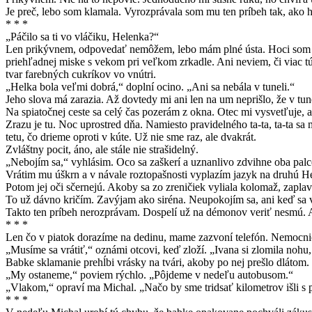
Je preč, lebo som klamala. Vyrozprávala som mu ten príbeh tak, ako ho
* * *
„Páčilo sa ti vo vláčiku, Helenka?“
Len prikývnem, odpovedať nemôžem, lebo mám plné ústa. Hoci som si e
priehľadnej miske s vekom pri veľkom zrkadle. Ani neviem, či viac t
tvar farebných cukríkov vo vnútri.
„Helka bola veľmi dobrá,“ doplní ocino. „Ani sa nebála v tuneli.“
Jeho slova má zarazia. Až dovtedy mi ani len na um neprišlo, že v tune
Na spiatočnej ceste sa celý čas pozerám z okna. Otec mi vysvetľuje, 
Zrazu je tu. Noc uprostred dňa. Namiesto pravidelného ta-ta, ta-ta sa
tetu, čo drieme oproti v kúte. Už nie sme raz, ale dvakrát.
Zvláštny pocit, áno, ale stále nie strašidelný.
„Nebojím sa,“ vyhlásim. Oco sa zaškerí a uznanlivo zdvihne oba palc
Vrátim mu úškrn a v návale roztopašnosti vyplazím jazyk na druhú H
Potom jej oči sčernejú. Akoby sa zo zreničiek vyliala kolomaž, zaplav
To už dávno kričím. Zavýjam ako siréna. Neupokojím sa, ani keď sa
Takto ten príbeh nerozprávam. Dospelí už na démonov veriť nesmú. A
* * *
Len čo v piatok dorazíme na dedinu, mame zazvoní telefón. Nemocnic
„Musíme sa vrátiť,“ oznámi otcovi, keď zloží. „Ivana si zlomila nohu,
Babke sklamanie prehĺbi vrásky na tvári, akoby po nej prešlo dlátom
„My ostaneme,“ poviem rýchlo. „Pôjdeme v nedeľu autobusom.“
„Vlakom,“ opraví ma Michal. „Načo by sme tridsať kilometrov išli s
* * *