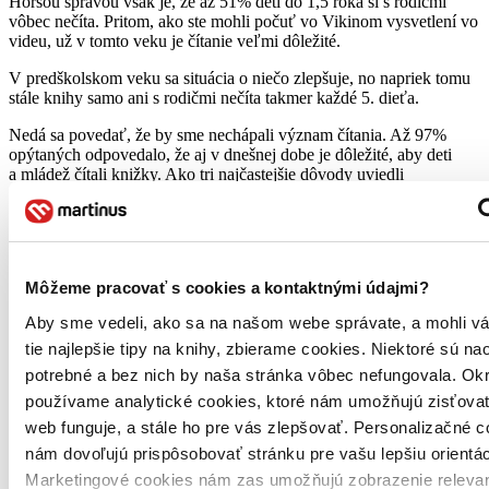
Horšou správou však je, že až 51% detí do 1,5 roka si s rodičmi
vôbec nečíta. Pritom, ako ste mohli počuť vo Vikinom vysvetlení vo
videu, už v tomto veku je čítanie veľmi dôležité.
V predškolskom veku sa situácia o niečo zlepšuje, no napriek tomu
stále knihy samo ani s rodičmi nečíta takmer každé 5. dieťa.
Nedá sa povedať, že by sme nechápali význam čítania. Až 97%
opýtaných odpovedalo, že aj v dnešnej dobe je dôležité, aby deti
a mládež čítali knižky. Ako tri najčastejšie dôvody uviedli
respondenti 1. Rozvoj slovnej zásoby a gramatiky, porozumenie
textu 2. Rozšírenie všeobecného prehľadu a vzdelávanie 3. Rozvoj
myslenia, predstavivosti a fantázie.
Napriek tomu, keď deti už nastúpia na základnú školu a čítajú si
Môžeme pracovať s cookies a kontaktnými údajmi?
samy, asi tretina z nich si za polrok prečíta iba 1 až 2 knihy.
Aby sme vedeli, ako sa na našom webe správate, a mohli v
Uvedomujeme si, že nie každý má to šťastie, že ho doma čaká
obrovská zásoba knižiek. Vtedy je ale dobré pamätať na to, že
tie najlepšie tipy na knihy, zbierame cookies. Niektoré sú na
Slovensko patrí medzi svetové krajiny s najväčším počtom knižníc
potrebné a bez nich by naša stránka vôbec nefungovala. Ok
na obyvateľa!
používame analytické cookies, ktoré nám umožňujú zisťovať
Čítaním deťom a s deťmi im dávate jeden z najväčších darov. Keď
web funguje, a stále ho pre vás zlepšovať. Personalizačné c
si teda dnes pripomíname, že žiadna kniha by nemala zostať
nám dovoľujú prispôsobovať stránku pre vašu lepšiu orientác
neprečítaná, nezabudnime ani na to, že pre detské knižky to platí
Marketingové cookies nám zas umožňujú zobrazenie relevan
ešte omnoho viac.