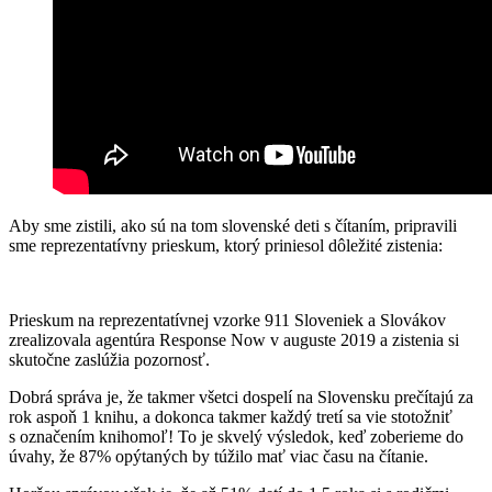
Aby sme zistili, ako sú na tom slovenské deti s čítaním, pripravili
sme reprezentatívny prieskum, ktorý priniesol dôležité zistenia:
Prieskum na reprezentatívnej vzorke 911 Sloveniek a Slovákov
zrealizovala agentúra Response Now v auguste 2019 a zistenia si
skutočne zaslúžia pozornosť.
Dobrá správa je, že takmer všetci dospelí na Slovensku prečítajú za
rok aspoň 1 knihu, a dokonca takmer každý tretí sa vie stotožniť
s označením knihomoľ! To je skvelý výsledok, keď zoberieme do
úvahy, že 87% opýtaných by túžilo mať viac času na čítanie.