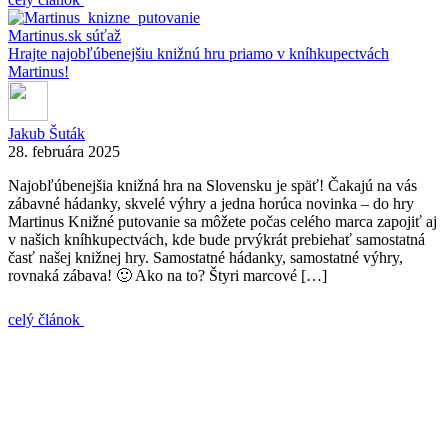
Martinus.sk
súťaž
Hrajte najobľúbenejšiu knižnú hru priamo v kníhkupectvách
Martinus!
Jakub Šuták
28. februára 2025
Najobľúbenejšia knižná hra na Slovensku je späť! Čakajú na vás
zábavné hádanky, skvelé výhry a jedna horúca novinka – do hry
Martinus Knižné putovanie sa môžete počas celého marca zapojiť aj
v našich kníhkupectvách, kde bude prvýkrát prebiehať samostatná
časť našej knižnej hry. Samostatné hádanky, samostatné výhry,
rovnaká zábava! 🙂 Ako na to? Štyri marcové […]
celý článok