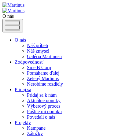
O nás
O nás
Náš príbeh
Náš zmysel
Galéria Martinusu
Zodpovednosť
Sme B Corp
Pomáhame ďalej
Zelený Martinus
Nerobíme rozdiely
Pridaj sa
Pridaj sa k nám
Aktuálne ponuky
Výberový proces
Pošlite mi ponuku
Povedali o nás
Projekty
Kampane
Záložky