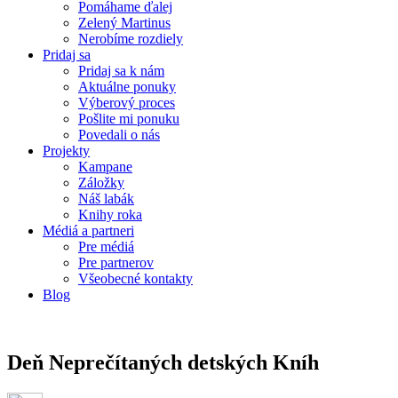
Pomáhame ďalej
Zelený Martinus
Nerobíme rozdiely
Pridaj sa
Pridaj sa k nám
Aktuálne ponuky
Výberový proces
Pošlite mi ponuku
Povedali o nás
Projekty
Kampane
Záložky
Náš labák
Knihy roka
Médiá a partneri
Pre médiá
Pre partnerov
Všeobecné kontakty
Blog
Deň Neprečítaných detských Kníh