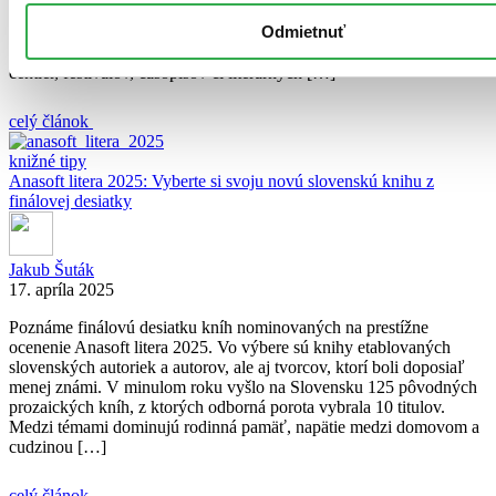
motorom. Preto sme sa rozhodli, že 1 % z nášho obratu od 20.
Odmietnuť
marca do konca apríla 2026 venujeme na podporu kultúrnych akcií,
ktoré sa ocitli v existenčných problémoch. Desiatky kultúrnych
centier, festivalov, časopisov či literárnych […]
celý článok
knižné tipy
Anasoft litera 2025: Vyberte si svoju novú slovenskú knihu z
finálovej desiatky
Jakub Šuták
17. apríla 2025
Poznáme finálovú desiatku kníh nominovaných na prestížne
ocenenie Anasoft litera 2025. Vo výbere sú knihy etablovaných
slovenských autoriek a autorov, ale aj tvorcov, ktorí boli doposiaľ
menej známi. V minulom roku vyšlo na Slovensku 125 pôvodných
prozaických kníh, z ktorých odborná porota vybrala 10 titulov.
Medzi témami dominujú rodinná pamäť, napätie medzi domovom a
cudzinou […]
celý článok