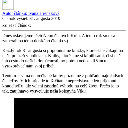
Autor článku:
Ivana Hrenáková
Článok vyšiel:
31. augusta 2019
Zdieľať článok:
Dnes oslavujeme Deň Neprečítaných Kníh. A tento rok sme sa
zamerali na tému detského čítania :-)
Každý rok 31 augusta si pripomíname knižky, ktoré stále čakajú na
našu priazeň v policiach. Knihy, ktoré sme si kúpili sami, či si našli
inú cestu do našich domácností, no potom nedostali šancu
vyrozprávať nám svoj príbeh.
Tento rok sa na neprečítané knihy pozrieme z pohľadu najmladších
čitateľov. V ich prípade totiž čítanie nepredstavuje len príjemnú
kratochvíľu, ale veľmi zásadnú výhodu na celý život. Prečo je to
tak, zaujímavo vysvetľuje naša kolegyňa Viki: