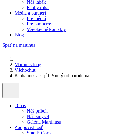
Náš labák
Knihy roka
Médiá a partneri
Pre médiá
Pre partnerov
Všeobecné kontakty
Blog
Späť na martinus
Martinus blog
Všehochuť
Kniha mesiaca júl: Vinný od narodenia
O nás
Náš príbeh
Náš zmysel
Galéria Martinusu
Zodpovednosť
Sme B Corp