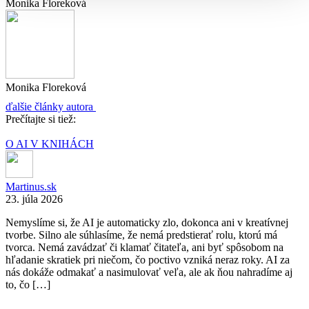
Monika Floreková
Monika Floreková
ďalšie články autora
Prečítajte si tiež:
O AI V KNIHÁCH
Martinus.sk
23. júla 2026
Nemyslíme si, že AI je automaticky zlo, dokonca ani v kreatívnej
tvorbe. Silno ale súhlasíme, že nemá predstierať rolu, ktorú má
tvorca. Nemá zavádzať či klamať čitateľa, ani byť spôsobom na
hľadanie skratiek pri niečom, čo poctivo vzniká neraz roky. AI za
nás dokáže odmakať a nasimulovať veľa, ale ak ňou nahradíme aj
to, čo […]