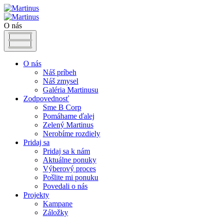
O nás
O nás
Náš príbeh
Náš zmysel
Galéria Martinusu
Zodpovednosť
Sme B Corp
Pomáhame ďalej
Zelený Martinus
Nerobíme rozdiely
Pridaj sa
Pridaj sa k nám
Aktuálne ponuky
Výberový proces
Pošlite mi ponuku
Povedali o nás
Projekty
Kampane
Záložky