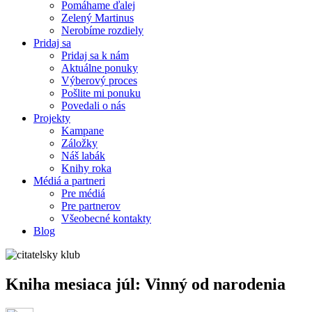
Pomáhame ďalej
Zelený Martinus
Nerobíme rozdiely
Pridaj sa
Pridaj sa k nám
Aktuálne ponuky
Výberový proces
Pošlite mi ponuku
Povedali o nás
Projekty
Kampane
Záložky
Náš labák
Knihy roka
Médiá a partneri
Pre médiá
Pre partnerov
Všeobecné kontakty
Blog
Kniha mesiaca júl: Vinný od narodenia