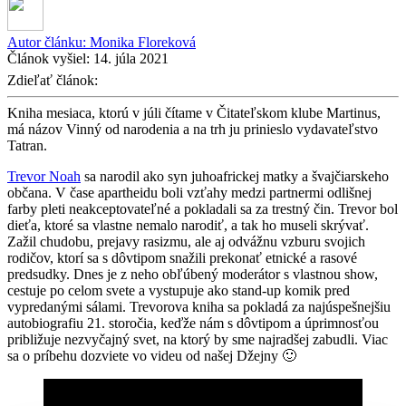
Autor článku:
Monika Floreková
Článok vyšiel:
14. júla 2021
Zdieľať článok:
Kniha mesiaca, ktorú v júli čítame v Čitateľskom klube Martinus,
má názov Vinný od narodenia a na trh ju prinieslo vydavateľstvo
Tatran.
Trevor Noah
sa narodil ako syn juhoafrickej matky a švajčiarskeho
občana. V čase apartheidu boli vzťahy medzi partnermi odlišnej
farby pleti neakceptovateľné a pokladali sa za trestný čin. Trevor bol
dieťa, ktoré sa vlastne nemalo narodiť, a tak ho museli skrývať.
Zažil chudobu, prejavy rasizmu, ale aj odvážnu vzburu svojich
rodičov, ktorí sa s dôvtipom snažili prekonať etnické a rasové
predsudky. Dnes je z neho obľúbený moderátor s vlastnou show,
cestuje po celom svete a vystupuje ako stand-up komik pred
vypredanými sálami. Trevorova kniha sa pokladá za najúspešnejšiu
autobiografiu 21. storočia, keďže nám s dôvtipom a úprimnosťou
približuje nezvyčajný svet, na ktorý by sme najradšej zabudli. Viac
sa o príbehu dozviete vo videu od našej Džejny 🙂