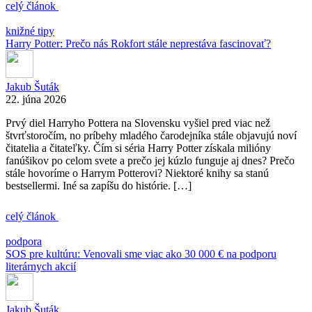
celý článok
knižné tipy
Harry Potter: Prečo nás Rokfort stále neprestáva fascinovať?
Jakub Šuták
22. júna 2026
Prvý diel Harryho Pottera na Slovensku vyšiel pred viac než
štvrťstoročím, no príbehy mladého čarodejníka stále objavujú noví
čitatelia a čitateľky. Čím si séria Harry Potter získala milióny
fanúšikov po celom svete a prečo jej kúzlo funguje aj dnes? Prečo
stále hovoríme o Harrym Potterovi? Niektoré knihy sa stanú
bestsellermi. Iné sa zapíšu do histórie. […]
celý článok
podpora
SOS pre kultúru: Venovali sme viac ako 30 000 € na podporu
literárnych akcií
Jakub Šuták