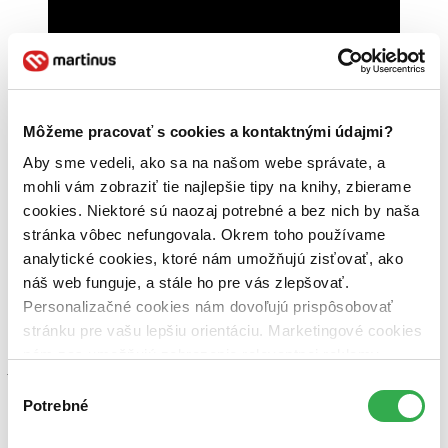
Môžeme pracovať s cookies a kontaktnými údajmi?
Aby sme vedeli, ako sa na našom webe správate, a
mohli vám zobraziť tie najlepšie tipy na knihy, zbierame
cookies. Niektoré sú naozaj potrebné a bez nich by naša
stránka vôbec nefungovala. Okrem toho používame
analytické cookies, ktoré nám umožňujú zisťovať, ako
náš web funguje, a stále ho pre vás zlepšovať.
Úryvok z knihy:
Personalizačné cookies nám dovoľujú prispôsobovať
„Všetci vedeli, že malý Trevor vyletí ako netopier z pekiel a jeho
stránku pre vašu lepšiu orientáciu. Marketingové cookies
mama mu bude v pätách. Dokázala naplno šprintovať vo vysokých
nám zas umožňujú zobrazenie relevantnej reklamy.
podpätkoch, ale ak ma chcela skutočne dostať, mala fintu: v plnej
Niektoré údaje zdieľame aj s tretími stranami. Veľmi by
rýchlosti vykopla topánky do vzduchu. Urobila taký čudný pohyb
Výber
členkami, po ktorom lodičky odleteli, a dokonca nevynechala ani
nám pomohlo, keby sme mohli používať všetky tieto
Potrebné
súhlasu
krok. Vtedy som vedel: Aha, teraz zapla turbo.
“
cookies. Ďakujeme!