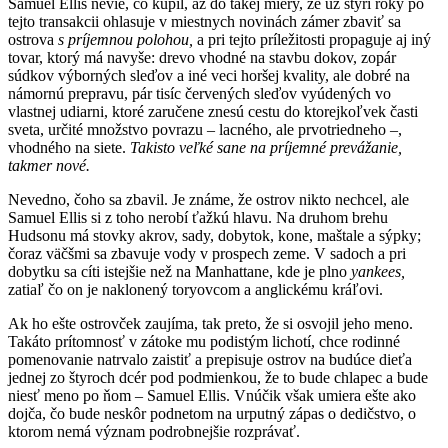
Samuel Ellis nevie, čo kúpil, až do takej miery, že už štyri roky po
tejto transakcii ohlasuje v miestnych novinách zámer zbaviť sa
ostrova
s príjemnou polohou,
a pri tejto príležitosti propaguje aj iný
tovar, ktorý má navyše: drevo vhodné na stavbu dokov, zopár
súdkov výborných sleďov a iné veci horšej kvality, ale dobré na
námornú prepravu, pár tisíc červených sleďov vyúdených vo
vlastnej udiarni, ktoré zaručene znesú cestu do ktorejkoľvek časti
sveta, určité množstvo povrazu – lacného, ale prvotriedneho –,
vhodného na siete.
Takisto veľké sane na príjemné prevážanie,
takmer nové.
Nevedno, čoho sa zbavil. Je známe, že ostrov nikto nechcel, ale
Samuel Ellis si z toho nerobí ťažkú hlavu. Na druhom brehu
Hudsonu má stovky akrov, sady, dobytok, kone, maštale a sýpky;
čoraz väčšmi sa zbavuje vody v prospech zeme. V sadoch a pri
dobytku sa cíti istejšie než na Manhattane, kde je plno
yankees,
zatiaľ čo on je naklonený toryovcom a anglickému kráľovi.
Ak ho ešte ostrovček zaujíma, tak preto, že si osvojil jeho meno.
Takáto prítomnosť v zátoke mu podistým lichotí, chce rodinné
pomenovanie natrvalo zaistiť a prepisuje ostrov na budúce dieťa
jednej zo štyroch dcér pod podmienkou, že to bude chlapec a bude
niesť meno po ňom – Samuel Ellis. Vnúčik však umiera ešte ako
dojča, čo bude neskôr podnetom na urputný zápas o dedičstvo, o
ktorom nemá význam podrobnejšie rozprávať.