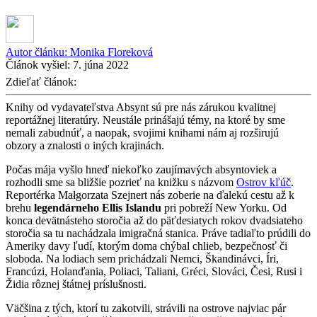
Autor článku:
Monika Floreková
Článok vyšiel:
7. júna 2022
Zdieľať článok:
Knihy od vydavateľstva Absynt sú pre nás zárukou kvalitnej
reportážnej literatúry. Neustále prinášajú témy, na ktoré by sme
nemali zabudnúť, a naopak, svojimi knihami nám aj rozširujú
obzory a znalosti o iných krajinách.
Počas mája vyšlo hneď niekoľko zaujímavých absyntoviek a
rozhodli sme sa bližšie pozrieť na knižku s názvom
Ostrov kľúč
.
Reportérka Małgorzata Szejnert nás zoberie na ďalekú cestu až k
brehu
legendárneho Ellis Islandu
pri pobreží New Yorku. Od
konca devätnásteho storočia až do päťdesiatych rokov dvadsiateho
storočia sa tu nachádzala imigračná stanica. Práve tadiaľto prúdili do
Ameriky davy ľudí, ktorým doma chýbal chlieb, bezpečnosť či
sloboda. Na lodiach sem prichádzali Nemci, Škandinávci, Íri,
Francúzi, Holanďania, Poliaci, Taliani, Gréci, Slováci, Česi, Rusi i
Židia rôznej štátnej príslušnosti.
Väčšina z tých, ktorí tu zakotvili, strávili na ostrove najviac pár