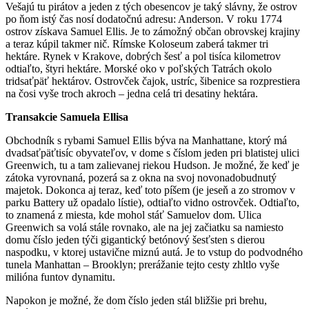
Vešajú tu pirátov a jeden z tých obesencov je taký slávny, že ostrov
po ňom istý čas nosí dodatočnú adresu: Anderson. V roku 1774
ostrov získava Samuel Ellis. Je to zámožný občan obrovskej krajiny
a teraz kúpil takmer nič. Rímske Koloseum zaberá takmer tri
hektáre. Rynek v Krakove, dobrých šesť a pol tisíca kilometrov
odtiaľto, štyri hektáre. Morské oko v poľských Tatrách okolo
tridsaťpäť hektárov. Ostrovček čajok, ustríc, šibenice sa rozprestiera
na čosi vyše troch akroch – jedna celá tri desatiny hektára.
Transakcie Samuela Ellisa
Obchodník s rybami Samuel Ellis býva na Manhattane, ktorý má
dvadsaťpäťtisíc obyvateľov, v dome s číslom jeden pri blatistej ulici
Greenwich, tu a tam zalievanej riekou Hudson. Je možné, že keď je
zátoka vyrovnaná, pozerá sa z okna na svoj novonadobudnutý
majetok. Dokonca aj teraz, keď toto píšem (je jeseň a zo stromov v
parku Battery už opadalo lístie), odtiaľto vidno ostrovček. Odtiaľto,
to znamená z miesta, kde mohol stáť Samuelov dom. Ulica
Greenwich sa volá stále rovnako, ale na jej začiatku sa namiesto
domu číslo jeden týči gigantický betónový šesťsten s dierou
naspodku, v ktorej ustavične miznú autá. Je to vstup do podvodného
tunela Manhattan – Brooklyn; prerážanie tejto cesty zhltlo vyše
milióna funtov dynamitu.
Napokon je možné, že dom číslo jeden stál bližšie pri brehu,