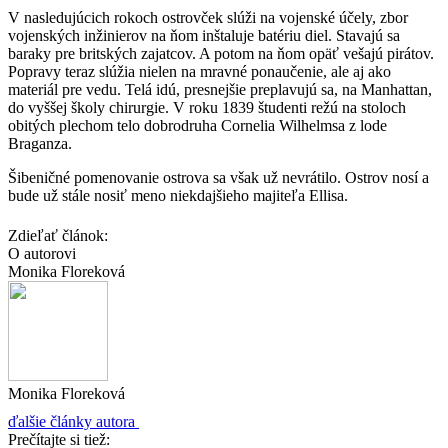
V nasledujúcich rokoch ostrovček slúži na vojenské účely, zbor
vojenských inžinierov na ňom inštaluje batériu diel. Stavajú sa
baraky pre britských zajatcov. A potom na ňom opäť vešajú pirátov.
Popravy teraz slúžia nielen na mravné ponaučenie, ale aj ako
materiál pre vedu. Telá idú, presnejšie preplavujú sa, na Manhattan,
do vyššej školy chirurgie. V roku 1839 študenti režú na stoloch
obitých plechom telo dobrodruha Cornelia Wilhelmsa z lode
Braganza.
Šibeničné pomenovanie ostrova sa však už nevrátilo. Ostrov nosí a
bude už stále nosiť meno niekdajšieho majiteľa Ellisa.
Zdieľať článok:
O autorovi
Monika Floreková
Monika Floreková
ďalšie články autora
Prečítajte si tiež: