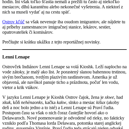
hodín. Iní však toľko šťastia nemali a prežili tu často aj niekoľko
mesiacov, dlhú karanténu alebo nekonečné vyšetrenia. A niektorí z
nich sa museli vydať aj na cestu späť.
Ostrov kľúč
sa však nevenuje iba osudom imigrantov, ale nájdete tu
aj príbehy zamestnancov imigračnej stanice, lekárov, sestier,
opatrovateliek či komisárov.
Prečítajte si krátku ukážku z tejto reportážnej novinky.
Lenni Lenape
Ostrovček Indiánov Lenni Lenape sa volá Kioshk. Leží naplocho na
vode zátoky, je malý ako list. Je porastený slanou bahennou trstinou,
sivým brečtanom, tvrdým plazivým rastlinstvom. Amerika je už
objavená, ale navôkol panuje ticho a prázdnota, počuť len vodu,
vietor a krik vtákov.
V jazyku Lenni Lenape je Kioshk Ostrov čajok, žena je
xkwe
, had
xkuk
, kôň
nehënaonks
, kačka
kakw
, slnko a mesiac
kišux
(akoby
deň a noc bolo jedno a to isté) a Lenni Lenape sú Praví ľudia.
Postupom času sa však o nich čoraz častejšie hovorí ako o
Delawaroch. Nové pomenovanie je odvodené od rieky, no fakticky
vzniklo podľa Thomasa lorda Delawara, potomka starej anglickej
rodiny, guvernéra Virgínie. Praví ľudia teda strácajú nielen odveké