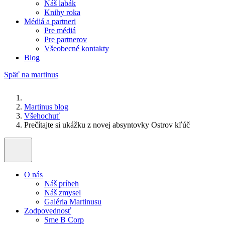
Náš labák
Knihy roka
Médiá a partneri
Pre médiá
Pre partnerov
Všeobecné kontakty
Blog
Späť na martinus
Martinus blog
Všehochuť
Prečítajte si ukážku z novej absyntovky Ostrov kľúč
O nás
Náš príbeh
Náš zmysel
Galéria Martinusu
Zodpovednosť
Sme B Corp