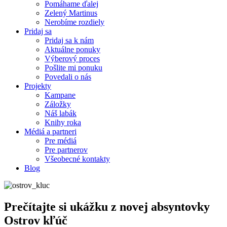
Pomáhame ďalej
Zelený Martinus
Nerobíme rozdiely
Pridaj sa
Pridaj sa k nám
Aktuálne ponuky
Výberový proces
Pošlite mi ponuku
Povedali o nás
Projekty
Kampane
Záložky
Náš labák
Knihy roka
Médiá a partneri
Pre médiá
Pre partnerov
Všeobecné kontakty
Blog
Prečítajte si ukážku z novej absyntovky
Ostrov kľúč