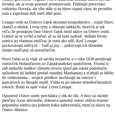
loviská, ale aj svoje prastaré pomenovanie. Prijímajú priezvisko
cudzieho človeka, ale ešte stále si na hlave zopnú vlasy do pevného
uzla a zapichujú doň ostré dlhé pero.
Lenape vedú na Ostrove čajok skromné hospodárstvo – zopár člnov,
chatrčí a ohnísk. Lovia ryby a zbierajú mäkkýše, ktorých je tak
veľa, že postupom času Ostrov čajok mení názov na Ostrov ustríc.
Ustrice sú tu veľké a tučné, až sa dá nimi zadusiť. Indiáni štvrtia
ustricu jej vlastnou mušľou; je ostrá ako nôž. Keď Lenape
pochovávajú mŕtvych – ľudí aj psy –, prikrývajú ich dôsledne
týmito mušľami; sú nezničiteľné.
Praví ľudia sa tu však už necítia bezpečne a v roku 1630 predávajú
ostrovček Holanďanom zo Západoindickej spoločnosti. Vezmú si
zaň
niekoľko balíkov rôzneho tovaru
(pred pár rokmi podobným
spôsobom iní Indiáni predali susedný Manhattan) a sťahujú sa hlbšie
do vnútrozemia – svojich predkov nechávajú na ostrove v
pancieroch zo škrupín mušlí. Vrátia sa po takmer tristošesťdesiatich
rokoch. Budú sa opäť volať Lenni Lenape.
Opustený Ostrov ustríc prechádza z rúk do rúk. A hoci sú okolité
piesčiny čoraz slávnejšie, dokonca samotný ostrov oblým tvarom
pripomína ustricu (na jednom boku nahryznutú), mení sa názov na
Ostrov šibenice.