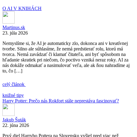
O AI V KNIHÁCH
Martinus.sk
23. júla 2026
Nemyslíme si, že AI je automaticky zlo, dokonca ani v kreatívnej
tvorbe. Silno ale súhlasíme, že nemá predstierať rolu, ktorú má
tvorca. Nemá zavádzať či klamať čitateľa, ani byť spôsobom na
hľadanie skratiek pri niečom, čo poctivo vzniká neraz roky. AI za
nás dokáže odmakať a nasimulovať veľa, ale ak ňou nahradíme aj
to, čo […]
celý článok
knižné tipy
Harry Potter: Prečo nás Rokfort stále neprestáva fascinovať?
Jakub Šuták
22. júna 2026
Prvý diel Harryho Pottera na Slovensku vyšiel pred viac než