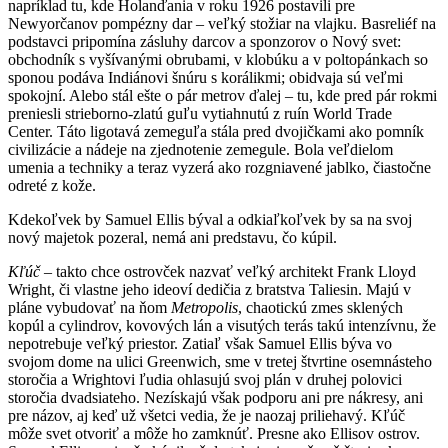
napríklad tu, kde Holanďania v roku 1926 postavili pre
Newyorčanov pompézny dar – veľký stožiar na vlajku. Basreliéf na
podstavci pripomína zásluhy darcov a sponzorov o Nový svet:
obchodník s vyšívanými obrubami, v klobúku a v poltopánkach so
sponou podáva Indiánovi šnúru s korálikmi; obidvaja sú veľmi
spokojní. Alebo stál ešte o pár metrov ďalej – tu, kde pred pár rokmi
preniesli strieborno-zlatú guľu vytiahnutú z ruín World Trade
Center. Táto ligotavá zemeguľa stála pred dvojičkami ako pomník
civilizácie a nádeje na zjednotenie zemegule. Bola veľdielom
umenia a techniky a teraz vyzerá ako rozgniavené jablko, čiastočne
odreté z kože.
Kdekoľvek by Samuel Ellis býval a odkiaľkoľvek by sa na svoj
nový majetok pozeral, nemá ani predstavu, čo kúpil.
Kľúč
– takto chce ostrovček nazvať veľký architekt Frank Lloyd
Wright, či vlastne jeho ideoví dedičia z bratstva Taliesin. Majú v
pláne vybudovať na ňom
Metropolis
, chaotickú zmes sklených
kopúl a cylindrov, kovových lán a visutých terás takú intenzívnu, že
nepotrebuje veľký priestor. Zatiaľ však Samuel Ellis býva vo
svojom dome na ulici Greenwich, sme v tretej štvrtine osemnásteho
storočia a Wrightovi ľudia ohlasujú svoj plán v druhej polovici
storočia dvadsiateho. Nezískajú však podporu ani pre nákresy, ani
pre názov, aj keď už všetci vedia, že je naozaj priliehavý. Kľúč
môže svet otvoriť a môže ho zamknúť. Presne ako Ellisov ostrov.