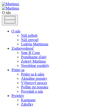
O nás
O nás
Náš príbeh
Náš zmysel
Galéria Martinusu
Zodpovednosť
Sme B Corp
Pomáhame ďalej
Zelený Martinus
Nerobíme rozdiely
Pridaj sa
Pridaj sa k nám
Aktuálne ponuky
Výberový proces
Pošlite mi ponuku
Povedali o nás
Projekty
Kampane
Záložky