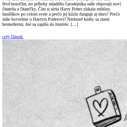
štvrťstoročím, no príbehy mladého čarodejníka stále objavujú noví
čitatelia a čitateľky. Čím si séria Harry Potter získala milióny
fanúšikov po celom svete a prečo jej kúzlo funguje aj dnes? Prečo
stále hovoríme o Harrym Potterovi? Niektoré knihy sa stanú
bestsellermi. Iné sa zapíšu do histórie. […]
celý článok