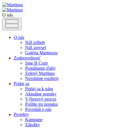
O nás
O nás
Náš príbeh
Náš zmysel
Galéria Martinusu
Zodpovednosť
Sme B Corp
Pomáhame ďalej
Zelený Martinus
Nerobíme rozdiely
Pridaj sa
Pridaj sa k nám
Aktuálne ponuky
Výberový proces
Pošlite mi ponuku
Povedali o nás
Projekty
Kampane
Záložky