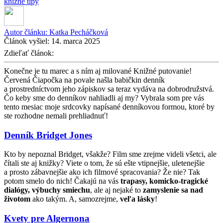
knižné tipy
Autor článku:
Katka Pecháčková
Článok vyšiel:
14. marca 2025
Zdieľať článok:
Konečne je tu marec a s ním aj milované Knižné putovanie!
Červená Čiapočka na povale našla babičkin denník
a prostredníctvom jeho zápiskov sa teraz vydáva na dobrodružstvá.
Čo keby sme do denníkov nahliadli aj my? Vybrala som pre vás
tento mesiac moje srdcovky napísané denníkovou formou, ktoré by
ste rozhodne nemali prehliadnuť!
Denník Bridget Jones
Kto by nepoznal Bridget, všakže? Film sme zrejme videli všetci, ale
čítali ste aj knižky? Viete o tom, že sú ešte vtipnejšie, uletenejšie
a prosto zábavnejšie ako ich filmové spracovania? Že nie? Tak
potom smelo do nich! Čakajú na vás
trapasy, komicko-tragické
dialógy, výbuchy smiechu
, ale aj nejaké to
zamyslenie sa nad
životom
ako takým. A, samozrejme,
veľa lásky
!
Kvety pre Algernona