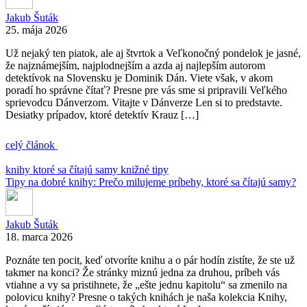
Jakub Šuták
25. mája 2026
Už nejaký ten piatok, ale aj štvrtok a Veľkonočný pondelok je jasné,
že najznámejším, najplodnejším a azda aj najlepším autorom
detektívok na Slovensku je Dominik Dán. Viete však, v akom
poradí ho správne čítať? Presne pre vás sme si pripravili Veľkého
sprievodcu Dánverzom. Vitajte v Dánverze Len si to predstavte.
Desiatky prípadov, ktoré detektív Krauz […]
celý článok
knihy ktoré sa čítajú samy
knižné tipy
Tipy na dobré knihy: Prečo milujeme príbehy, ktoré sa čítajú samy?
Jakub Šuták
18. marca 2026
Poznáte ten pocit, keď otvoríte knihu a o pár hodín zistíte, že ste už
takmer na konci? Že stránky miznú jedna za druhou, príbeh vás
vtiahne a vy sa pristihnete, že „ešte jednu kapitolu“ sa zmenilo na
polovicu knihy? Presne o takých knihách je naša kolekcia Knihy,