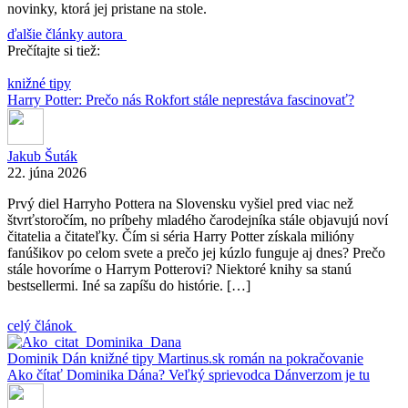
novinky, ktorá jej pristane na stole.
ďalšie články autora
Prečítajte si tiež:
knižné tipy
Harry Potter: Prečo nás Rokfort stále neprestáva fascinovať?
Jakub Šuták
22. júna 2026
Prvý diel Harryho Pottera na Slovensku vyšiel pred viac než
štvrťstoročím, no príbehy mladého čarodejníka stále objavujú noví
čitatelia a čitateľky. Čím si séria Harry Potter získala milióny
fanúšikov po celom svete a prečo jej kúzlo funguje aj dnes? Prečo
stále hovoríme o Harrym Potterovi? Niektoré knihy sa stanú
bestsellermi. Iné sa zapíšu do histórie. […]
celý článok
Dominik Dán
knižné tipy
Martinus.sk
román na pokračovanie
Ako čítať Dominika Dána? Veľký sprievodca Dánverzom je tu