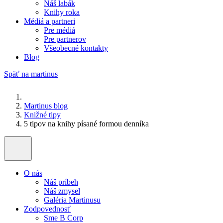
Náš labák
Knihy roka
Médiá a partneri
Pre médiá
Pre partnerov
Všeobecné kontakty
Blog
Späť na martinus
Martinus blog
Knižné tipy
5 tipov na knihy písané formou denníka
O nás
Náš príbeh
Náš zmysel
Galéria Martinusu
Zodpovednosť
Sme B Corp