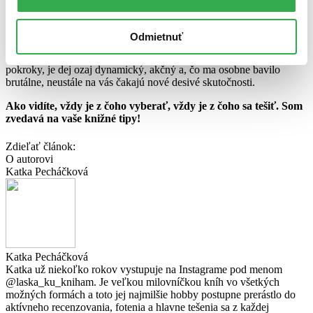
znechutíte, ale nebudete vedieť prestať čítať.
Druhou dejovou líniou nás sprevádza Sam Porter, detektív, ktorý sa
Odmietnuť
tohto Opičieho vraha snaží dostať za mreže už asi 5 rokov, no bez
výrazného úspechu. Aj napriek zdaniu, že tu na vás nečakajú žiadne
pokroky, je dej ozaj dynamický, akčný a, čo ma osobne bavilo
brutálne, neustále na vás čakajú nové desivé skutočnosti.
Ako vidíte, vždy je z čoho vyberať, vždy je z čoho sa tešiť. Som
zvedavá na vaše knižné tipy!
Zdieľať článok:
O autorovi
Katka Pecháčková
Katka Pecháčková
Katka už niekoľko rokov vystupuje na Instagrame pod menom
@laska_ku_kniham. Je veľkou milovníčkou kníh vo všetkých
možných formách a toto jej najmilšie hobby postupne prerástlo do
aktívneho recenzovania, fotenia a hlavne tešenia sa z každej