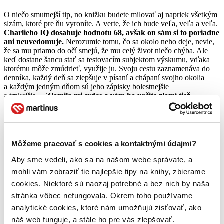
O niečo smutnejší tip, no knižku budete milovať aj napriek všetkým
slzám, ktoré pre ňu vyroníte. A verte, že ich bude veľa, veľa a veľa.
Charlieho IQ dosahuje hodnotu 68, avšak on sám si to poriadne
ani neuvedomuje.
Nerozumie tomu, čo sa okolo neho deje, nevie,
že sa mu priamo do očí smejú, že mu celý život niečo chýba. Ale
keď dostane šancu stať sa testovacím subjektom výskumu, vďaka
ktorému môže zmúdrieť, využije ju. Svoju cestu zaznamenáva do
denníka, každý deň sa zlepšuje v písaní a chápaní svojho okolia
a každým jedným dňom sú jeho zápisky bolestnejšie
a trpkejšie…
Zlomila mi srdce a vám ho určite zlomí tiež.
Zimní včely
Nádherný román o človeku, ktorý čerpá svoju životnú energiu
zo včiel, ktoré nadovšetko miluje a opatruje.
Pozoruje ich dennú
Môžeme pracovať s cookies a kontaktnými údajmi?
rutinu a vzdáva hold ich úslužnej práci. Celá táto etapa jeho života
Aby sme vedeli, ako sa na našom webe správate, a
sa však odohráva len na pozadí krutých bojov Druhej svetovej
vojny, ktorým podlieha rozprávačova krajina. Potajomky pracuje
mohli vám zobraziť tie najlepšie tipy na knihy, zbierame
proti systému a ukrýva tak nielen vlastnú chorobu, ale aj utečencov,
cookies. Niektoré sú naozaj potrebné a bez nich by naša
ktorým treba pomôcť.
stránka vôbec nefungovala. Okrem toho používame
Jeho príbeh je magický a vyžaruje z neho toľké dobro, až vás bude
analytické cookies, ktoré nám umožňujú zisťovať, ako
zmietať v slzách nad nespravodlivosťou jeho krutého osudu.
náš web funguje, a stále ho pre vás zlepšovať.
Denníkové zápisky vám priblížia osudy hrdinov ešte o niečo