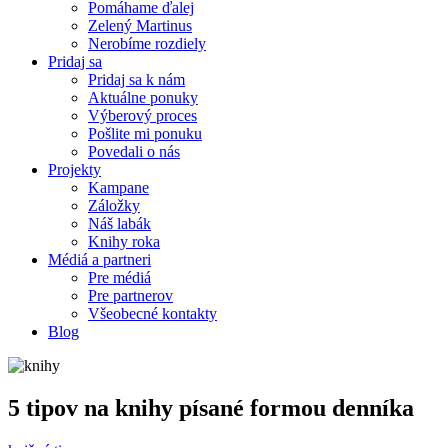
Pomáhame ďalej
Zelený Martinus
Nerobíme rozdiely
Pridaj sa
Pridaj sa k nám
Aktuálne ponuky
Výberový proces
Pošlite mi ponuku
Povedali o nás
Projekty
Kampane
Záložky
Náš labák
Knihy roka
Médiá a partneri
Pre médiá
Pre partnerov
Všeobecné kontakty
Blog
5 tipov na knihy písané formou denníka