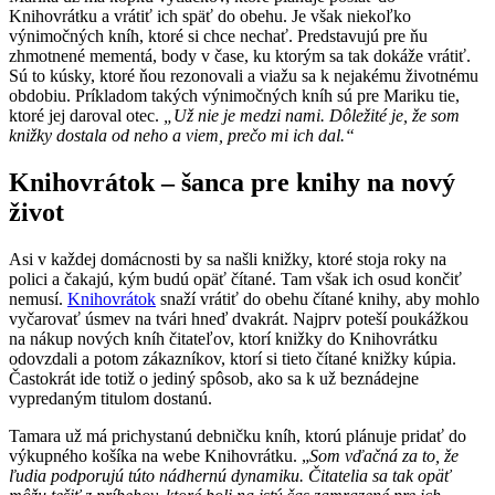
Knihovrátku a vrátiť ich späť do obehu. Je však niekoľko
výnimočných kníh, ktoré si chce nechať. Predstavujú pre ňu
zhmotnené mementá, body v čase, ku ktorým sa tak dokáže vrátiť.
Sú to kúsky, ktoré ňou rezonovali a viažu sa k nejakému životnému
obdobiu. Príkladom takých výnimočných kníh sú pre Mariku tie,
ktoré jej daroval otec.
„Už nie je medzi nami. Dôležité je, že som
knižky dostala od neho a viem, prečo mi ich dal.“
Knihovrátok – šanca pre knihy na nový
život
Asi v každej domácnosti by sa našli knižky, ktoré stoja roky na
polici a čakajú, kým budú opäť čítané. Tam však ich osud končiť
nemusí.
Knihovrátok
snaží vrátiť do obehu čítané knihy, aby mohlo
vyčarovať úsmev na tvári hneď dvakrát. Najprv poteší poukážkou
na nákup nových kníh čitateľov, ktorí knižky do Knihovrátku
odovzdali a potom zákazníkov, ktorí si tieto čítané knižky kúpia.
Častokrát ide totiž o jediný spôsob, ako sa k už beznádejne
vypredaným titulom dostanú.
Tamara už má prichystanú debničku kníh, ktorú plánuje pridať do
výkupného košíka na webe Knihovrátku. „
Som vďačná za to, že
ľudia podporujú túto nádhernú dynamiku. Čitatelia sa tak opäť