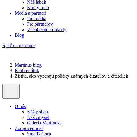
Náš labák
Knihy roka
Médiá a partneri
Pre médiá
Pre partnerov
Všeobecné kontakty
Blog
Späť na martinus
Martinus blog
Knihovrátok
Zistite, ako vyzerajú poličky známych čitateľov a čitateliek
O nás
Náš príbeh
Náš zmysel
Galéria Martinusu
Zodpovednosť
Sme B Corp