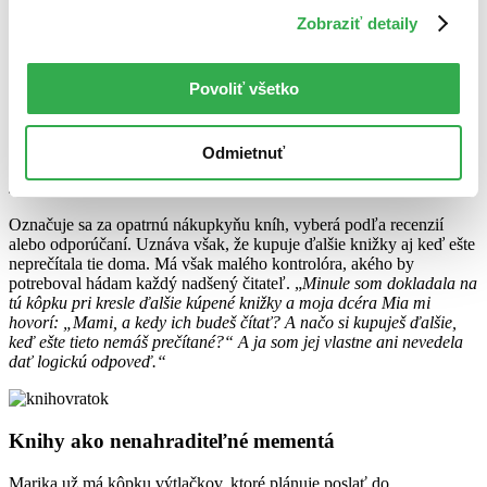
Zobraziť detaily
Knižnica ako priestor pre všetko umenie
Copywriterka a vášnivá fotografka Marika Beňadik Majorová vo
Povoliť všetko
svojej knižnici nemá len knihy. Nájdete tam aj fotoaparát, obrazy,
vázy, rastliny či sviečky. Tie vizuálne dotvárajú miestnosť, ale
zároveň aj vystihujú umeleckú všestrannosť majiteľky. Priznala
však, že má knihy aj inde. „
Mám pri jednom kresle taký stĺpček kníh
Odmietnuť
a časopisov. Má asi meter do výšky. Tak sa tam nazbierali a tam aj
sú,“
hovorí Marika s úsmevom.
Označuje sa za opatrnú nákupkyňu kníh, vyberá podľa recenzií
alebo odporúčaní. Uznáva však, že kupuje ďalšie knižky aj keď ešte
neprečítala tie doma. Má však malého kontrolóra, akého by
potreboval hádam každý nadšený čitateľ. „
Minule som dokladala na
tú kôpku pri kresle ďalšie kúpené knižky a moja dcéra Mia mi
hovorí: „Mami, a kedy ich budeš čítať? A načo si kupuješ ďalšie,
keď ešte tieto nemáš prečítané?“ A ja som jej vlastne ani nevedela
dať logickú odpoveď.“
Knihy ako nenahraditeľné mementá
Marika už má kôpku výtlačkov, ktoré plánuje poslať do