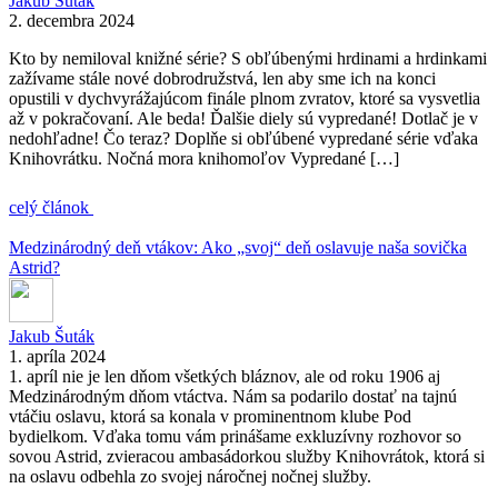
Jakub Šuták
2. decembra 2024
Kto by nemiloval knižné série? S obľúbenými hrdinami a hrdinkami
zažívame stále nové dobrodružstvá, len aby sme ich na konci
opustili v dychvyrážajúcom finále plnom zvratov, ktoré sa vysvetlia
až v pokračovaní. Ale beda! Ďalšie diely sú vypredané! Dotlač je v
nedohľadne! Čo teraz? Doplňe si obľúbené vypredané série vďaka
Knihovrátku. Nočná mora knihomoľov Vypredané […]
celý článok
Medzinárodný deň vtákov: Ako „svoj“ deň oslavuje naša sovička
Astrid?
Jakub Šuták
1. apríla 2024
1. apríl nie je len dňom všetkých bláznov, ale od roku 1906 aj
Medzinárodným dňom vtáctva. Nám sa podarilo dostať na tajnú
vtáčiu oslavu, ktorá sa konala v prominentnom klube Pod
bydielkom. Vďaka tomu vám prinášame exkluzívny rozhovor so
sovou Astrid, zvieracou ambasádorkou služby Knihovrátok, ktorá si
na oslavu odbehla zo svojej náročnej nočnej služby.