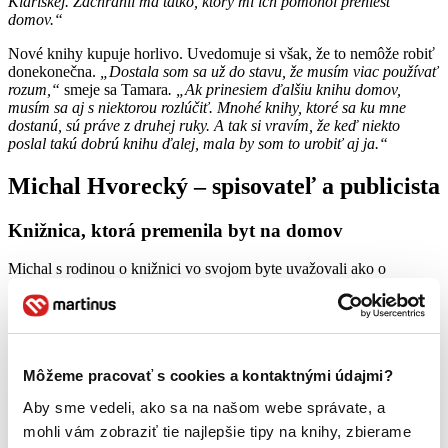
Klariskej. Zachránil ma tatko, ktorý mi ich pomohol preniesť
domov.“
Nové knihy kupuje horlivo. Uvedomuje si však, že to nemôže robiť
donekonečna.
„Dostala som sa už do stavu, že musím viac používať
rozum,“
smeje sa Tamara
. „Ak prinesiem ďalšiu knihu domov,
musím sa aj s niektorou rozlúčiť. Mnohé knihy, ktoré sa ku mne
dostanú, sú práve z druhej ruky. A tak si vravím, že keď niekto
poslal takú dobrú knihu ďalej, mala by som to urobiť aj ja.“
Michal Hvorecký – spisovateľ a publicista
Knižnica, ktorá premenila byt na domov
Michal s rodinou o knižnici vo svojom byte uvažovali ako o
centrálnom bode obývačky – všetko ostatné jej prispôsobili. S
rozhodnutím sú spokojní. Vďaka nej sa ich byt premenil na domov.
„
Vytvára nám pocit útulnosti, je to pre nás taký prístav. Cítime sa
tam vďaka tomu dobre všetci piati. Neustále na ňu vidíme a nie je to
len taká dekorácia, je súčasťou nášho prežívania a identity.“
Môžeme pracovať s cookies a kontaktnými údajmi?
Za každou knihou je príbeh
Aby sme vedeli, ako sa na našom webe správate, a
mohli vám zobraziť tie najlepšie tipy na knihy, zbierame
Knihy u seba doma má usporiadané systematicky podľa abecedy a