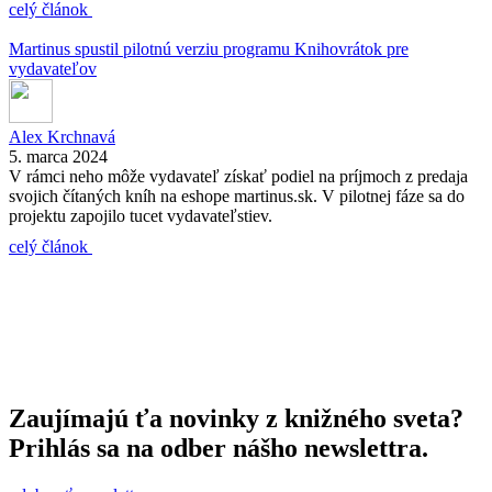
celý článok
Martinus spustil pilotnú verziu programu Knihovrátok pre
vydavateľov
Alex Krchnavá
5. marca 2024
V rámci neho môže vydavateľ získať podiel na príjmoch z predaja
svojich čítaných kníh na eshope martinus.sk. V pilotnej fáze sa do
projektu zapojilo tucet vydavateľstiev.
celý článok
Zaujímajú ťa novinky z knižného sveta?
Prihlás sa na odber nášho newslettra.