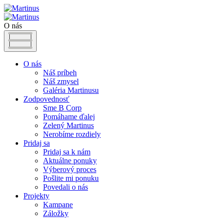
O nás
O nás
Náš príbeh
Náš zmysel
Galéria Martinusu
Zodpovednosť
Sme B Corp
Pomáhame ďalej
Zelený Martinus
Nerobíme rozdiely
Pridaj sa
Pridaj sa k nám
Aktuálne ponuky
Výberový proces
Pošlite mi ponuku
Povedali o nás
Projekty
Kampane
Záložky