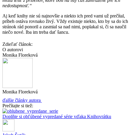
môžu tešiť z príbehov, ktoré boli na istý čas zamrazené pre ich
nedostupnosť.“
Aj keď knihy nie sú najnovšie a niekto ich pred vami už prečítal,
príbeh ostáva rovnako živý. Vždy existuje niekto, kto by sa do ich
stránok rád ponoril a zasmial sa nad nimi, poplakal si, či sa naučil
niečo nové. Iba im treba dať šancu.
Zdieľať článok:
O autorovi
Monika Floreková
Monika Floreková
ďalšie články autora
Prečítajte si tiež:
Doplňte si obľúbené vypredané série vďaka Knihovrátku