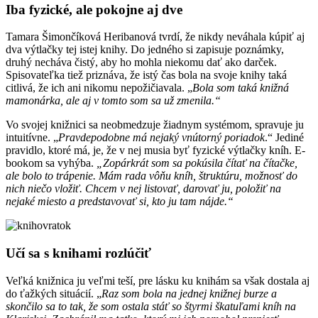
Iba fyzické, ale pokojne aj dve
Tamara Šimončíková Heribanová tvrdí, že nikdy neváhala kúpiť aj
dva výtlačky tej istej knihy. Do jedného si zapisuje poznámky,
druhý necháva čistý, aby ho mohla niekomu dať ako darček.
Spisovateľka tiež priznáva, že istý čas bola na svoje knihy taká
citlivá, že ich ani nikomu nepožičiavala. „
Bola som taká knižná
mamonárka, ale aj v tomto som sa už zmenila.“
Vo svojej knižnici sa neobmedzuje žiadnym systémom, spravuje ju
intuitívne. „
Pravdepodobne má nejaký vnútorný poriadok
.“ Jediné
pravidlo, ktoré má, je, že v nej musia byť fyzické výtlačky kníh. E-
bookom sa vyhýba.
„Zopárkrát som sa pokúsila čítať na čítačke,
ale bolo to trápenie. Mám rada vôňu kníh, štruktúru, možnosť do
nich niečo vložiť. Chcem v nej listovať, darovať ju, položiť na
nejaké miesto a predstavovať si, kto ju tam nájde.“
Učí sa s knihami rozlúčiť
Veľká knižnica ju veľmi teší, pre lásku ku knihám sa však dostala aj
do ťažkých situácií. „
Raz som bola na jednej knižnej burze a
skončilo sa to tak, že som ostala stáť so štyrmi škatuľami kníh na