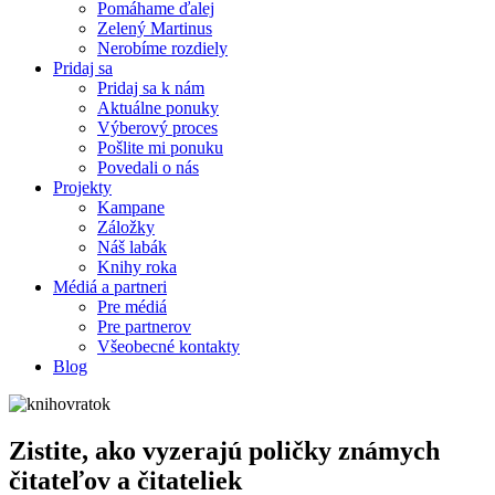
Pomáhame ďalej
Zelený Martinus
Nerobíme rozdiely
Pridaj sa
Pridaj sa k nám
Aktuálne ponuky
Výberový proces
Pošlite mi ponuku
Povedali o nás
Projekty
Kampane
Záložky
Náš labák
Knihy roka
Médiá a partneri
Pre médiá
Pre partnerov
Všeobecné kontakty
Blog
Zistite, ako vyzerajú poličky známych
čitateľov a čitateliek