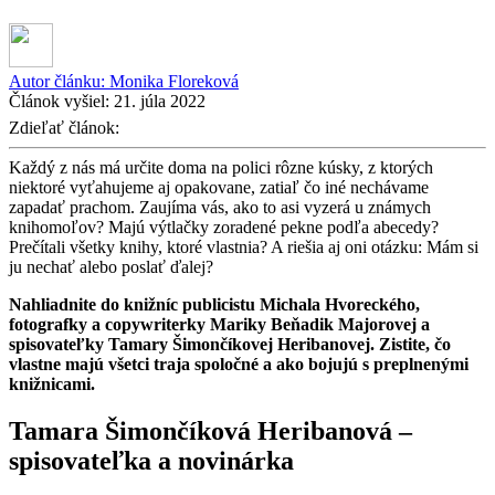
Autor článku:
Monika Floreková
Článok vyšiel:
21. júla 2022
Zdieľať článok:
Každý z nás má určite doma na polici rôzne kúsky, z ktorých
niektoré vyťahujeme aj opakovane, zatiaľ čo iné nechávame
zapadať prachom. Zaujíma vás, ako to asi vyzerá u známych
knihomoľov? Majú výtlačky zoradené pekne podľa abecedy?
Prečítali všetky knihy, ktoré vlastnia? A riešia aj oni otázku: Mám si
ju nechať alebo poslať ďalej?
Nahliadnite do knižníc publicistu Michala Hvoreckého,
fotografky a copywriterky Mariky Beňadik Majorovej a
spisovateľky Tamary Šimončíkovej Heribanovej. Zistite, čo
vlastne majú všetci traja spoločné a ako bojujú s preplnenými
knižnicami.
Tamara Šimončíková Heribanová –
spisovateľka a novinárka