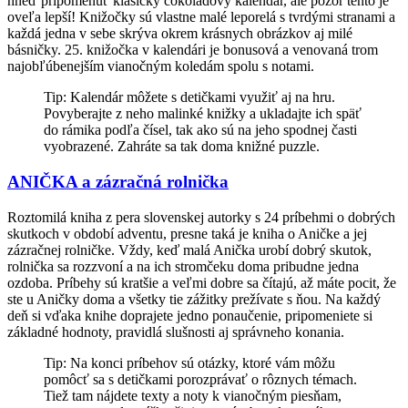
hneď pripomenúť klasický čokoládový kalendár, ale pozor tento je
oveľa lepší! Knižočky sú vlastne malé leporelá s tvrdými stranami a
každá jedna v sebe skrýva okrem krásnych obrázkov aj milé
básničky. 25. knižočka v kalendári je bonusová a venovaná trom
najobľúbenejším vianočným koledám spolu s notami.
Tip: Kalendár môžete s detičkami využiť aj na hru.
Povyberajte z neho malinké knižky a ukladajte ich späť
do rámika podľa čísel, tak ako sú na jeho spodnej časti
vyobrazené. Zahráte sa tak doma knižné puzzle.
ANIČKA a zázračná rolnička
Roztomilá kniha z pera slovenskej autorky s 24 príbehmi o dobrých
skutkoch v období adventu, presne taká je kniha o Aničke a jej
zázračnej rolničke. Vždy, keď malá Anička urobí dobrý skutok,
rolnička sa rozzvoní a na ich stromčeku doma pribudne jedna
ozdoba. Príbehy sú kratšie a veľmi dobre sa čítajú, až máte pocit, že
ste u Aničky doma a všetky tie zážitky prežívate s ňou. Na každý
deň si vďaka knihe doprajete jedno ponaučenie, pripomeniete si
základné hodnoty, pravidlá slušnosti aj správneho konania.
Tip: Na konci príbehov sú otázky, ktoré vám môžu
pomôcť sa s detičkami porozprávať o rôznych témach.
Tiež tam nájdete texty a noty k vianočným piesňam,