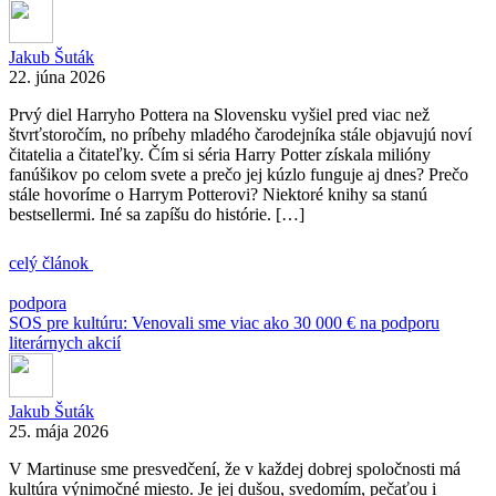
Jakub Šuták
22. júna 2026
Prvý diel Harryho Pottera na Slovensku vyšiel pred viac než
štvrťstoročím, no príbehy mladého čarodejníka stále objavujú noví
čitatelia a čitateľky. Čím si séria Harry Potter získala milióny
fanúšikov po celom svete a prečo jej kúzlo funguje aj dnes? Prečo
stále hovoríme o Harrym Potterovi? Niektoré knihy sa stanú
bestsellermi. Iné sa zapíšu do histórie. […]
celý článok
podpora
SOS pre kultúru: Venovali sme viac ako 30 000 € na podporu
literárnych akcií
Jakub Šuták
25. mája 2026
V Martinuse sme presvedčení, že v každej dobrej spoločnosti má
kultúra výnimočné miesto. Je jej dušou, svedomím, pečaťou i