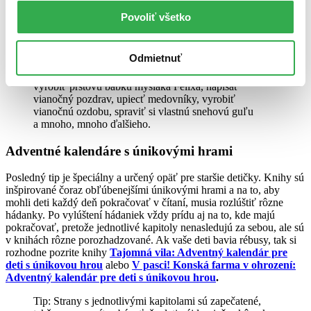
ho trápi. 5 dní pred Vianocami sa preto vydá hľadať neznámu
myšku a či to stihne domov na Vianoce včas alebo nie sa už
Povoliť všetko
dozviete po prečítaní tohto príbehu.
Tip: Za každou jednou kapitolou v knihách nájdu
Odmietnuť
detičky rôzne úlohy či aktivity, ktoré si môžu doma
vyskúšať a spestriť si tak čas adventu. Naučia sa ako
vyrobiť prstovú bábku myšiaka Félixa, napísať
vianočný pozdrav, upiecť medovníky, vyrobiť
vianočnú ozdobu, spraviť si vlastnú snehovú guľu
a mnoho, mnoho ďalšieho.
Adventné kalendáre s únikovými hrami
Posledný tip je špeciálny a určený opäť pre staršie detičky. Knihy sú
inšpirované čoraz obľúbenejšími únikovými hrami a na to, aby
mohli deti každý deň pokračovať v čítaní, musia rozlúštiť rôzne
hádanky. Po vylúštení hádaniek vždy prídu aj na to, kde majú
pokračovať, pretože jednotlivé kapitoly nenasledujú za sebou, ale sú
v knihách rôzne porozhadzované. Ak vaše deti bavia rébusy, tak si
rozhodne pozrite knihy
Tajomná vila: Adventný kalendár pre
deti s únikovou hrou
alebo
V pasci! Konská farma v ohrození:
Adventný kalendár pre deti s únikovou hrou
.
Tip: Strany s jednotlivými kapitolami sú zapečatené,