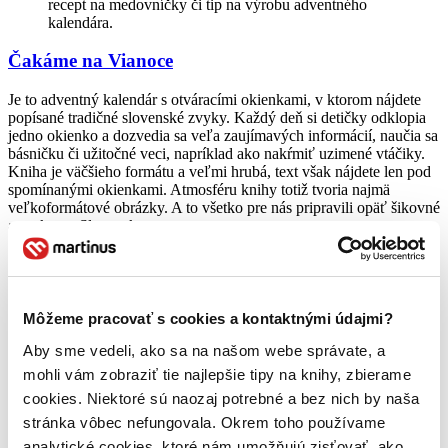
recept na medovníčky či tip na výrobu adventného
kalendára.
Čakáme na Vianoce
Je to adventný kalendár s otváracími okienkami, v ktorom nájdete
popísané tradičné slovenské zvyky. Každý deň si detičky odklopia
jedno okienko a dozvedia sa veľa zaujímavých informácií, naučia sa
básničku či užitočné veci, napríklad ako nakŕmiť uzimené vtáčiky.
Kniha je väčšieho formátu a veľmi hrubá, text však nájdete len pod
spomínanými okienkami. Atmosféru knihy totiž tvoria najmä
veľkoformátové obrázky. A to všetko pre nás pripravili opäť šikovné
autorky zo Slovenska.
Tip: Uhádnete všetky vyobrazené miesta na obrázkoch?
Zamyslite sa a príďte doma na to, aké miesta zo
Slovenska sa v knihe nachádzajú.
Môžeme pracovať s cookies a kontaktnými údajmi?
Aby sme vedeli, ako sa na našom webe správate, a
Adventné kalendáre plné čarovných rozprávok
mohli vám zobraziť tie najlepšie tipy na knihy, zbierame
cookies. Niektoré sú naozaj potrebné a bez nich by naša
Ak by ste chceli čítať s detičkami každý jeden deň úplne inú
stránka vôbec nefungovala. Okrem toho používame
rozprávku, potom určite siahnite po týchto knihách.
Disney:
Rozprávkový adventný kalendár
má v sebe 24 mini kníh s tými
analytické cookies, ktoré nám umožňujú zisťovať, ako