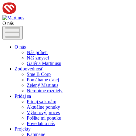
O nás
O nás
Náš príbeh
Náš zmysel
Galéria Martinusu
Zodpovednosť
Sme B Corp
Pomáhame ďalej
Zelený Martinus
Nerobíme rozdiely
Pridaj sa
Pridaj sa k nám
Aktuálne ponuky
Výberový proces
Pošlite mi ponuku
Povedali o nás
Projekty
Kampane