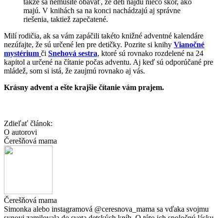
takže sa nemusíte obávať, že deti nájdu niečo skôr, ako
majú. V knihách sa na konci nachádzajú aj správne
riešenia, taktiež zapečatené.
Milí rodičia, ak sa vám zapáčili takéto knižné adventné kalendáre
nezúfajte, že sú určené len pre detičky. Pozrite si knihy
Vianočné
mystérium
či
Snehová sestra
, ktoré sú rovnako rozdelené na 24
kapitol a určené na čítanie počas adventu. Aj keď sú odporúčané pre
mládež, som si istá, že zaujmú rovnako aj vás.
Krásny advent a ešte krajšie čítanie vám prajem.
Zdieľať článok:
O autorovi
Čerešňová mama
Čerešňová mama
Simonka alebo instagramová @ceresnova_mama sa vďaka svojmu
synovi zamilovala do sveta detských kníh. O túto ich spoločnú lásku