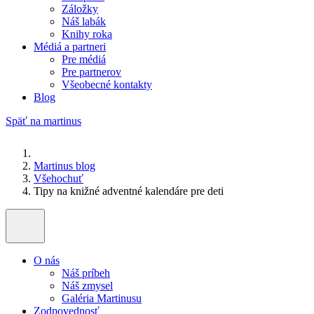
Záložky
Náš labák
Knihy roka
Médiá a partneri
Pre médiá
Pre partnerov
Všeobecné kontakty
Blog
Späť na martinus
Martinus blog
Všehochuť
Tipy na knižné adventné kalendáre pre deti
O nás
Náš príbeh
Náš zmysel
Galéria Martinusu
Zodpovednosť