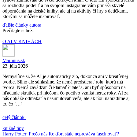
sa rozhodla podeliť a na svojom instagrame vám prináša skvelé
odporúčania na detské knihy, ale aj na aktivity či hry s detičkami,
ktorými sa môžete inšpirovať.
ďalšie články autora
Prečítajte si tiež:
O AI V KNIHÁCH
Martinus.sk
23. júla 2026
Nemyslíme si, že AI je automaticky zlo, dokonca ani v kreatívnej
tvorbe. Silno ale súhlasíme, že nemá predstierať rolu, ktorú má
tvorca. Nemá zavádzať či klamať čitateľa, ani byť spôsobom na
hľadanie skratiek pri niečom, čo poctivo vzniká neraz roky. AI za
nás dokáže odmakať a nasimulovať veľa, ale ak ňou nahradíme aj
to, čo […]
celý článok
knižné tipy
Harry Potter: Prečo nás Rokfort stále neprestáva fascinovať?