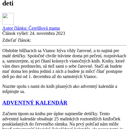
deti
Autor článku:
Čerešňová mama
Článok vyšiel:
24. novembra 2023
Zdieľať článok:
Obdobie blížiacich sa Vianoc býva vždy čarovné, a to najmä pre
malé detičky. Spoločné chvíle trávime doma pri pečení, rozprávkach
a, samozrejme, aj pri čítaní krásnych vianočných kníh. Knihy, ktoré
vám dnes predstavím, sú tiež sami o sebe čarovné. Stačí ak budete
mať doma len jednu jedinú z nich a budete ju môcť čítať postupne
deň po dni od 1. decembra až do samotných Vianoc.
Nazrite spolu s nami do kníh písaných ako adventný kalendár a
inšpirujte sa.
ADVENTNÝ KALENDÁR
Začnem tipom na knihu pre úplne najmenšie detičky. Tento
adventný kalendár obsahuje 25 malinkých roztomilých knižočiek
poukladaných do červeného rámika. Na prvý pohľad nám môže