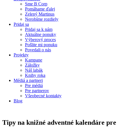
Sme B Corp
Pomáhame ďalej
Zelený Martinus
Nerobíme rozdiely
Pridaj sa
Pridaj sa k nám
Aktuálne ponuky
Výberový proces
Pošlite mi ponuku
Povedali o nás
Projekty
Kampane
Záložky
Náš labák
Knihy roka
Médiá a partneri
Pre médiá
Pre partnerov
Všeobecné kontakty
Blog
Tipy na knižné adventné kalendáre pre