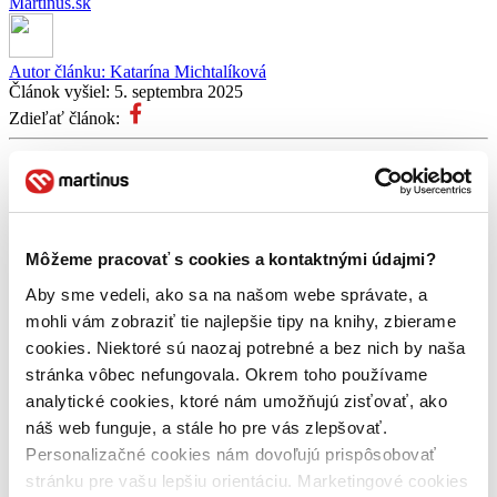
Martinus.sk
Autor článku:
Katarína Michtalíková
Článok vyšiel:
5. septembra 2025
Zdieľať článok:
To sme si potvrdili v nedeľu 31. augusta, keď sme na Zelenej
streche Nív v Bratislave usporiadali našu úplne prvú Čítaciu
párty s Martinusom 🎉 A nemohli by sme byť šťastnejší z toho,
ako dopadla – stretlo sa na nej takmer 200 knihomoľov a
knihomoliek! Potichu sme si čítali, spoločne sa ponorili do
Môžeme pracovať s cookies a kontaktnými údajmi?
knižných svetov a dokázali, že aj ticho môže byť silným
zážitkom. Deň neprečítaných kníh sme oslávili tým najlepším
Aby sme vedeli, ako sa na našom webe správate, a
spôsobom – čítaním 📚
mohli vám zobraziť tie najlepšie tipy na knihy, zbierame
cookies. Niektoré sú naozaj potrebné a bez nich by naša
Nie je náhoda, že tento knižný sviatok pripadá práve na 31. august,
stránka vôbec nefungovala. Okrem toho používame
na narodeniny Martinusu. Pred rokmi sme sa rozhodli oslavovať ich
trochu inak a venovať ich knihám, ktoré na nás netrpezlivo
analytické cookies, ktoré nám umožňujú zisťovať, ako
žmurkajú z poličiek. Tým, ktoré si naozaj chceme prečítať, no nikdy
náš web funguje, a stále ho pre vás zlepšovať.
na ne nie je vhodný čas. A tak vznikol Deň neprečítaných kníh –
Personalizačné cookies nám dovoľujú prispôsobovať
deň, kedy sa zastavíme a dáme šancu knihám, ktoré nám ešte
nestihli vyrozprávať svoj príbeh.
stránku pre vašu lepšiu orientáciu. Marketingové cookies