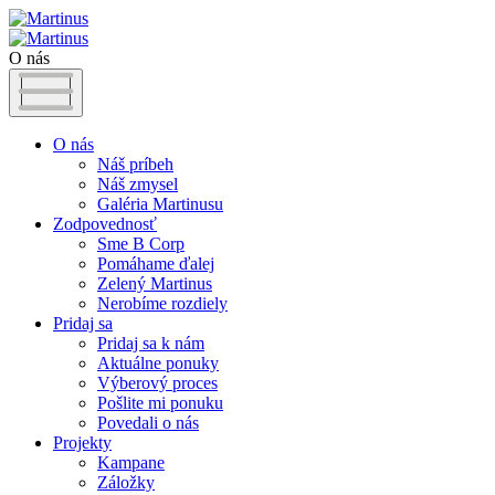
O nás
O nás
Náš príbeh
Náš zmysel
Galéria Martinusu
Zodpovednosť
Sme B Corp
Pomáhame ďalej
Zelený Martinus
Nerobíme rozdiely
Pridaj sa
Pridaj sa k nám
Aktuálne ponuky
Výberový proces
Pošlite mi ponuku
Povedali o nás
Projekty
Kampane
Záložky