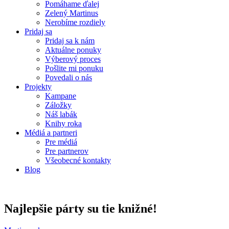
Pomáhame ďalej
Zelený Martinus
Nerobíme rozdiely
Pridaj sa
Pridaj sa k nám
Aktuálne ponuky
Výberový proces
Pošlite mi ponuku
Povedali o nás
Projekty
Kampane
Záložky
Náš labák
Knihy roka
Médiá a partneri
Pre médiá
Pre partnerov
Všeobecné kontakty
Blog
Najlepšie párty su tie knižné!