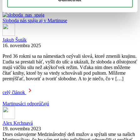
ďalšie články autora
Prečítajte si tiež:
Sloboda nás spája aj v Martinuse
Jakub Šuták
16. novembra 2025
Pred 36 rokmi sa na námestiach ozývali slová, ktoré zmenili krajinu.
Ľudia sa prestali báť, vyšli do ulíc a ukázali, že sloboda a dôstojnosť
majú väčšiu silu než akýkoľvek režim. Vďaka nim dnes môžeme
čítať knihy, ktoré by sa vtedy schovávali pod pultom. Môžeme
premýšľať, hovoriť a tvoriť slobodne. A to je niečo, čo v […]
celý článok
Martinusáci odporúčajú
Alex Krchnavá
19. novembra 2023
Dnes oslavujeme Medzinárodný deň mužov a spýtali sme sa našich
Martinusákov, čo by vám pri tejto príležitosti odporučili si prečítať.