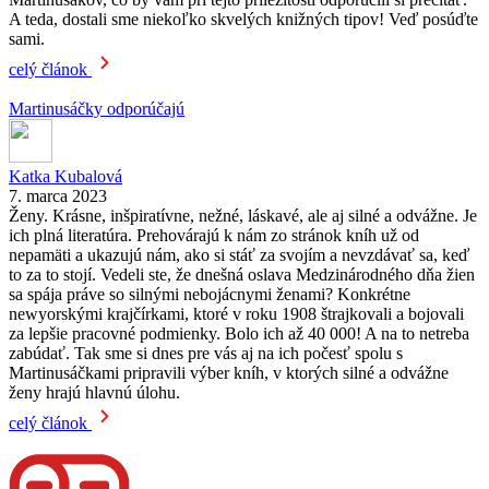
A teda, dostali sme niekoľko skvelých knižných tipov! Veď posúďte
sami.
celý článok
Martinusáčky odporúčajú
Katka Kubalová
7. marca 2023
Ženy. Krásne, inšpiratívne, nežné, láskavé, ale aj silné a odvážne. Je
ich plná literatúra. Prehovárajú k nám zo stránok kníh už od
nepamäti a ukazujú nám, ako si stáť za svojím a nevzdávať sa, keď
to za to stojí. Vedeli ste, že dnešná oslava Medzinárodného dňa žien
sa spája práve so silnými nebojácnymi ženami? Konkrétne
newyorskými krajčírkami, ktoré v roku 1908 štrajkovali a bojovali
za lepšie pracovné podmienky. Bolo ich až 40 000! A na to netreba
zabúdať. Tak sme si dnes pre vás aj na ich počesť spolu s
Martinusáčkami pripravili výber kníh, v ktorých silné a odvážne
ženy hrajú hlavnú úlohu.
celý článok