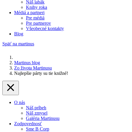
Náš labák
Knihy roka
Médiá a partneri
Pre médiá
Pre partnerov
Všeobecné kontakty
Blog
Späť na martinus
Martinus blog
Zo života Martinusu
Najlepšie párty su tie knižné!
O nás
Náš príbeh
Náš zmysel
Galéria Martinusu
Zodpovednosť
Sme B Corp