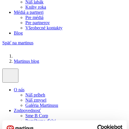
Náš labák
Knihy roka
Médiá a partneri
Pre médiá
Pre partnerov
Všeobecné kontakty
Blog
Späť na martinus
Martinus blog
O nás
Náš príbeh
Náš zmysel
Galéria Martinusu
Zodpovednosť
Sme B Corp
Pomáhame ďalej
Zelený Martinus