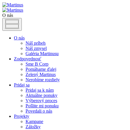
O nás
O nás
Náš príbeh
Náš zmysel
Galéria Martinusu
Zodpovednosť
Sme B Corp
Pomáhame ďalej
Zelený Martinus
Nerobíme rozdiely
Pridaj sa
Pridaj sa k nám
Aktuálne ponuky
Výberový proces
Pošlite mi ponuku
Povedali o nás
Projekty
Kampane
Záložky