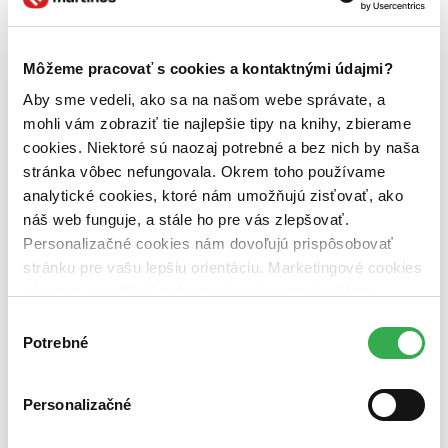
Nerobíme rozdiely
Pridaj sa
Pridaj sa k nám
Aktuálne ponuky
Môžeme pracovať s cookies a kontaktnými údajmi?
Výberový proces
Pošlite mi ponuku
Aby sme vedeli, ako sa na našom webe správate, a
Povedali o nás
mohli vám zobraziť tie najlepšie tipy na knihy, zbierame
Projekty
cookies. Niektoré sú naozaj potrebné a bez nich by naša
Kampane
Záložky
stránka vôbec nefungovala. Okrem toho používame
Náš labák
analytické cookies, ktoré nám umožňujú zisťovať, ako
Knihy roka
náš web funguje, a stále ho pre vás zlepšovať.
Médiá a partneri
Pre médiá
Personalizačné cookies nám dovoľujú prispôsobovať
Pre partnerov
stránku pre vašu lepšiu orientáciu. Marketingové cookies
Všeobecné kontakty
nám zas umožňujú zobrazenie relevantnej reklamy.
Blog
Niektoré údaje zdieľame aj s tretími stranami. Veľmi by
Výber
nám pomohlo, keby sme mohli používať všetky tieto
Potrebné
súhlasu
cookies. Ďakujeme!
Personalizačné