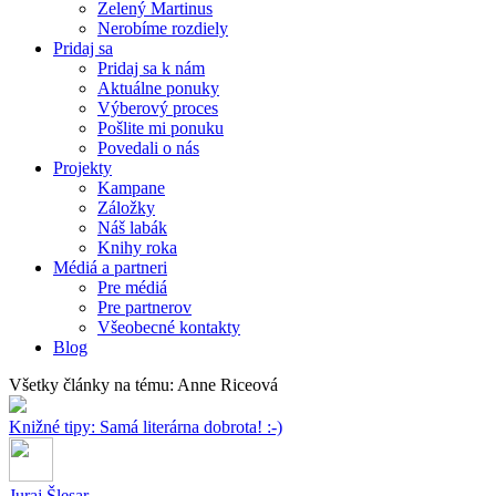
Zelený Martinus
Nerobíme rozdiely
Pridaj sa
Pridaj sa k nám
Aktuálne ponuky
Výberový proces
Pošlite mi ponuku
Povedali o nás
Projekty
Kampane
Záložky
Náš labák
Knihy roka
Médiá a partneri
Pre médiá
Pre partnerov
Všeobecné kontakty
Blog
Všetky články na tému: Anne Riceová
Knižné tipy: Samá literárna dobrota! :-)
Juraj Šlesar