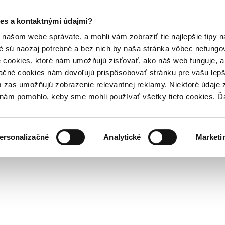
es a kontaktnými údajmi?
našom webe správate, a mohli vám zobraziť tie najlepšie tipy n
é sú naozaj potrebné a bez nich by naša stránka vôbec nefung
 cookies, ktoré nám umožňujú zisťovať, ako náš web funguje, a 
ačné cookies nám dovoľujú prispôsobovať stránku pre vašu lepši
zas umožňujú zobrazenie relevantnej reklamy. Niektoré údaje z
y nám pomohlo, keby sme mohli používať všetky tieto cookies. 
ersonalizačné
Analytické
Marketi