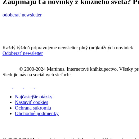
Zaujímajú ťa novinky z knižného sveta? Pr
odoberať newsletter
Každý týždeň pripravujeme newsletter plný (ne)knižných noviniek.
Odoberať newsletter
© 2000-2024 Martinus. Internetové kníhkupectvo. Všetky pr
Sledujte nás na sociálnych sieťach:
Najčastejšie otázky
Nastaviť cookies
Ochrana súkromia
Obchodné podmienky