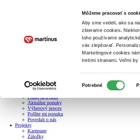
Môžeme pracovať s cooki
O nás
Aby sme vedeli, ako sa na 
zbierame cookies. Niektor
toho používame analytické
O nás
vás zlepšovať. Personaliz
Náš príbeh
Náš zmysel
Marketingové cookies nám 
Galéria Martinusu
tretími stranami. Veľmi b
Zodpovednosť
Sme B Corp
Pomáhame ďalej
Zelený Martinus
Výber
Potrebné
P
Nerobíme rozdiely
súhlasu
Pridaj sa
Pridaj sa k nám
Aktuálne ponuky
Výberový proces
Pošlite mi ponuku
Povedali o nás
Projekty
Kampane
Záložky