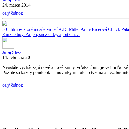
24. marca 2014
celý článok
501 filmov ktoré musíte vidieť
A.D. Miller
Anne Riceová
Chuck Pal
Knižné tipy: Anjeli, snežienky, aj bitkári…
Juraj Šlesar
14. februára 2011
Neustále vychádzajú nové a nové knihy, vďaka čomu je veľmi ľahké pre
Pozrite sa každý pondelok na novinky minulého týždňa a nezabudnite s
celý článok