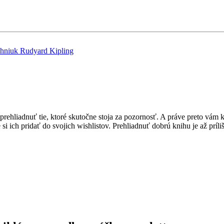
ahniuk
Rudyard Kipling
hliadnuť tie, ktoré skutočne stoja za pozornosť. A práve preto vám ka
i ich pridať do svojich wishlistov. Prehliadnuť dobrú knihu je až príli