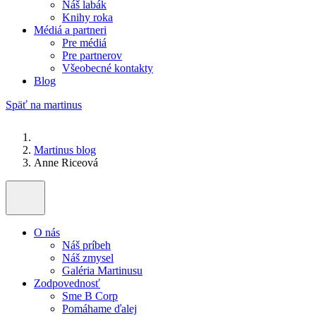
Náš labák
Knihy roka
Médiá a partneri
Pre médiá
Pre partnerov
Všeobecné kontakty
Blog
Späť na martinus
Martinus blog
Anne Riceová
O nás
Náš príbeh
Náš zmysel
Galéria Martinusu
Zodpovednosť
Sme B Corp
Pomáhame ďalej