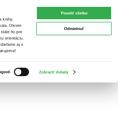
Povoliť všetko
a knihy,
ovala. Okrem
Odmietnuť
stále ho pre
u orientáciu.
dieľame aj s
Ďakujeme!
ngové
Zobraziť detaily