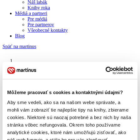
Náš labák
Knihy roka
Médiá a partneri
Pre médiá
Pre partnerov
Všeobecné kontakty
Blog
Späť na martinus
Martinus blog
Audrey Hepburn
Môžeme pracovať s cookies a kontaktnými údajmi?
Aby sme vedeli, ako sa na našom webe správate, a
O nás
Náš príbeh
mohli vám zobraziť tie najlepšie tipy na knihy, zbierame
Náš zmysel
cookies. Niektoré sú naozaj potrebné a bez nich by naša
Galéria Martinusu
stránka vôbec nefungovala. Okrem toho používame
Zodpovednosť
Sme B Corp
analytické cookies, ktoré nám umožňujú zisťovať, ako
Pomáhame ďalej
náš web funguje, a stále ho pre vás zlepšovať.