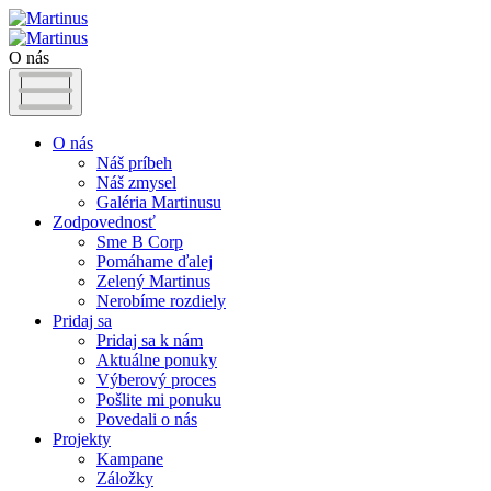
O nás
O nás
Náš príbeh
Náš zmysel
Galéria Martinusu
Zodpovednosť
Sme B Corp
Pomáhame ďalej
Zelený Martinus
Nerobíme rozdiely
Pridaj sa
Pridaj sa k nám
Aktuálne ponuky
Výberový proces
Pošlite mi ponuku
Povedali o nás
Projekty
Kampane
Záložky