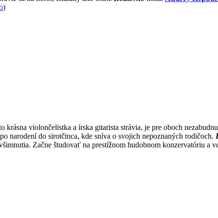
o
)
 krásna violončelistka a írska gitarista strávia, je pre oboch nezabudn
po narodení do sirotčinca, kde sníva o svojich nepoznaných rodičoch.
šimnutia. Začne študovať na prestížnom hudobnom konzervatóriu a vďa