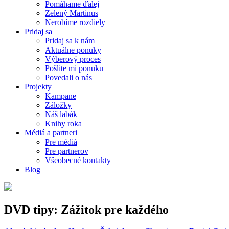
Pomáhame ďalej
Zelený Martinus
Nerobíme rozdiely
Pridaj sa
Pridaj sa k nám
Aktuálne ponuky
Výberový proces
Pošlite mi ponuku
Povedali o nás
Projekty
Kampane
Záložky
Náš labák
Knihy roka
Médiá a partneri
Pre médiá
Pre partnerov
Všeobecné kontakty
Blog
DVD tipy: Zážitok pre každého