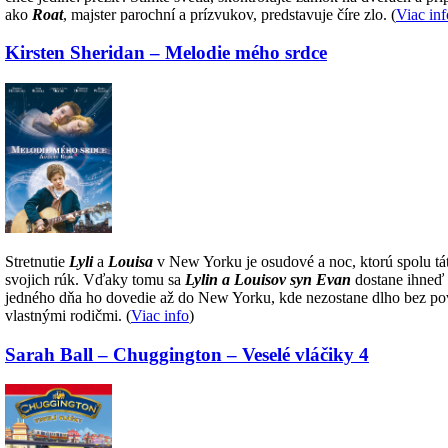
ako
Roat
, majster parochní a prízvukov, predstavuje číre zlo. (
Viac inf
Kirsten Sheridan – Melodie mého srdce
Stretnutie
Lyli
a
Louisa
v New Yorku je osudové a noc, ktorú spolu táto
svojich rúk. Vďaky tomu sa
Lylin a Louisov syn Evan
dostane ihneď 
jedného dňa ho dovedie až do New Yorku, kde nezostane dlho bez pov
vlastnými rodičmi. (
Viac info
)
Sarah Ball – Chuggington – Veselé vláčiky 4