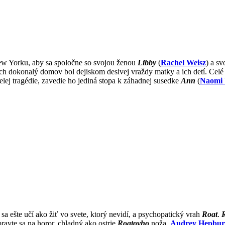
New Yorku, aby sa spoločne so svojou ženou
Libby
(
Rachel Weisz
) a s
ch dokonalý domov bol dejiskom desivej vraždy matky a ich detí. Celé 
elej tragédie, zavedie ho jediná stopa k záhadnej susedke
Ann
(
Naomi 
e sa ešte učí ako žiť vo svete, ktorý nevidí, a psychopatický vrah
Roat
.
pravte sa na horor, chladný ako ostrie
Roatovho
noža.
Audrey Hepbu