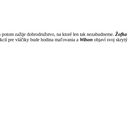
 potom zažije dobrodružstvo, na ktoré len tak nezabudneme.
Žofka
lekcií pre vláčiky bude hodina maľovania a
Wilson
objaví svoj skrytý