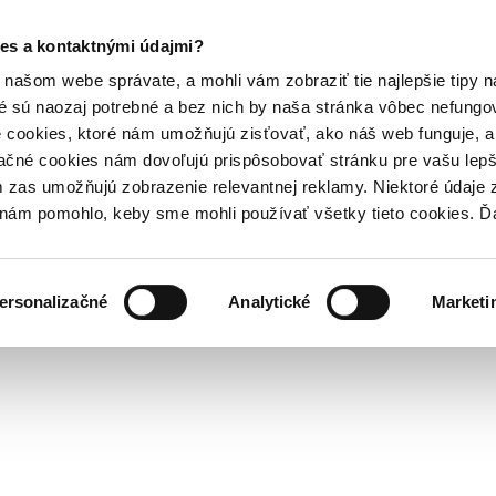
es a kontaktnými údajmi?
našom webe správate, a mohli vám zobraziť tie najlepšie tipy n
é sú naozaj potrebné a bez nich by naša stránka vôbec nefung
 cookies, ktoré nám umožňujú zisťovať, ako náš web funguje, a 
ačné cookies nám dovoľujú prispôsobovať stránku pre vašu lepši
zas umožňujú zobrazenie relevantnej reklamy. Niektoré údaje z
y nám pomohlo, keby sme mohli používať všetky tieto cookies. 
ersonalizačné
Analytické
Marketi