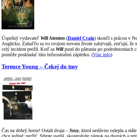
Úspešný vydavateľ
Will Atenton
(
Daniel Craig
) skončí s prácou v 
Anglicku. Zatiaľčo sa vo svojom novom živote zabývajú, zisťujú, že i
celý incident prežil. Keď sa
Will
pustí do pátrania po podrobnostiach c
pomôže poskladať túto hrôzostrašnú zápletku. (
Viac info
)
Terence Young – Čekej do tmy
Čas na dobrý horor! Ostali dvaja –
Susy
, ktorá nedávno oslepla a stál
chce jediné: prežiť. Stlmte svetlá, skontrolujte zámok na dverách a pri