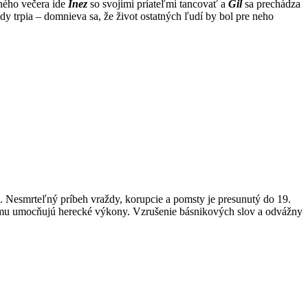
dného večera ide
Inez
so svojimi priateľmi tancovať a
Gil
sa prechádza
dy trpia – domnieva sa, že život ostatných ľudí by bol pre neho
 Nesmrteľný príbeh vraždy, korupcie a pomsty je presunutý do 19.
filmu umocňujú herecké výkony. Vzrušenie básnikových slov a odvážny