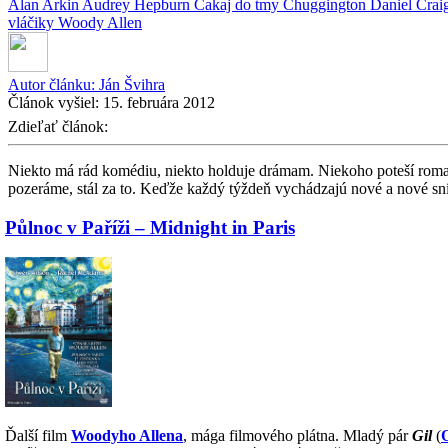
Alan Arkin
Audrey Hepburn
Čakaj do tmy
Chuggington
Daniel Crai
vláčiky
Woody Allen
Autor článku:
Ján Švihra
Článok vyšiel:
15. februára 2012
Zdieľať článok:
Niekto má rád komédiu, niekto holduje drámam. Niekoho poteší romant
pozeráme, stál za to. Keďže každý týždeň vychádzajú nové a nové sní
Půlnoc v Paříži – Midnight in Paris
Ďalší film
Woodyho Allena
, mága filmového plátna. Mladý pár
Gil
(