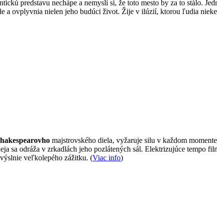
tickú predstavu nechápe a nemyslí si, že toto mesto by za to stálo. Je
a ovplyvnia nielen jeho budúci život. Žije v ilúzií, ktorou ľudia nieke
hakespearovho
majstrovského diela, vyžaruje silu v každom momente.
eja sa odráža v zrkadlách jeho pozlátených sál. Elektrizujúce tempo 
výslnie veľkolepého zážitku. (
Viac info
)