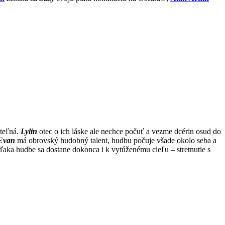
uteľná.
Lylin
otec o ich láske ale nechce počuť a vezme dcérin osud do
Evan
má obrovský hudobný talent, hudbu počuje všade okolo seba a
ka hudbe sa dostane dokonca i k vytúženému cieľu – stretnutie s