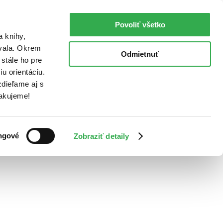
Povoliť všetko
a knihy,
ovala. Okrem
Odmietnuť
stále ho pre
u orientáciu.
dieľame aj s
Ďakujeme!
ngové
Zobraziť detaily