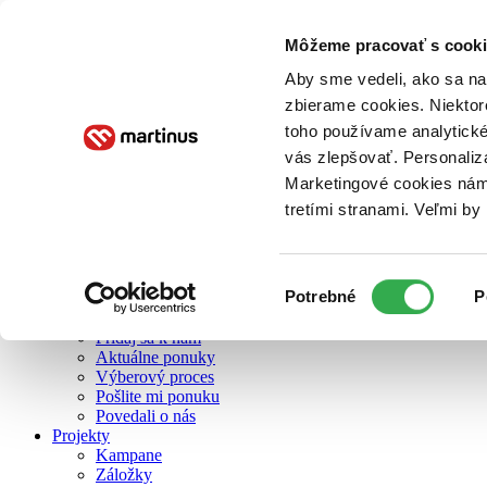
Môžeme pracovať s cooki
O nás
Aby sme vedeli, ako sa na 
zbierame cookies. Niektor
toho používame analytické
O nás
vás zlepšovať. Personaliz
Náš príbeh
Náš zmysel
Marketingové cookies nám 
Galéria Martinusu
tretími stranami. Veľmi b
Zodpovednosť
Sme B Corp
Pomáhame ďalej
Zelený Martinus
Výber
Potrebné
P
Nerobíme rozdiely
súhlasu
Pridaj sa
Pridaj sa k nám
Aktuálne ponuky
Výberový proces
Pošlite mi ponuku
Povedali o nás
Projekty
Kampane
Záložky