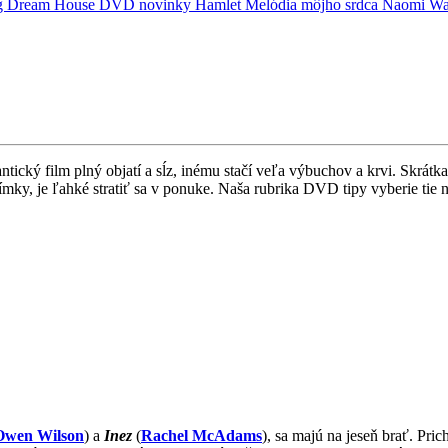
g
Dream House
DVD novinky
Hamlet
Melódia môjho srdca
Naomi Wa
ický film plný objatí a sĺz, inému stačí veľa výbuchov a krvi. Skrátk
mky, je ľahké stratiť sa v ponuke. Naša rubrika DVD tipy vyberie tie n
Owen Wilson
) a
Inez
(
Rachel McAdams
), sa majú na jeseň brať. Pri