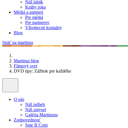
Náš labák
Knihy roka
Médiá a partneri
Pre médiá
Pre partnerov
Všeobecné kontakty
Blog
Späť na martinus
Martinus blog
Filmový svet
DVD tipy: Zážitok pre každého
O nás
Náš príbeh
Náš zmysel
Galéria Martinusu
Zodpovednosť
Sme B Corp