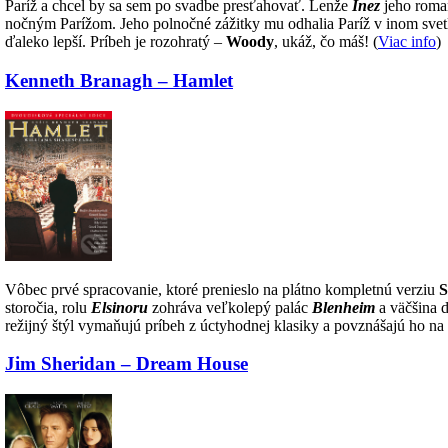
Paríž a chcel by sa sem po svadbe presťahovať. Lenže
Inez
jeho roman
nočným Parížom. Jeho polnočné zážitky mu odhalia Paríž v inom svetle 
ďaleko lepší. Príbeh je rozohratý –
Woody
, ukáž, čo máš! (
Viac info
)
Kenneth Branagh – Hamlet
Vôbec prvé spracovanie, ktoré prenieslo na plátno kompletnú verziu
S
storočia, rolu
Elsinoru
zohráva veľkolepý palác
Blenheim
a väčšina d
režijný štýl vymaňujú príbeh z úctyhodnej klasiky a povznášajú ho na 
Jim Sheridan – Dream House