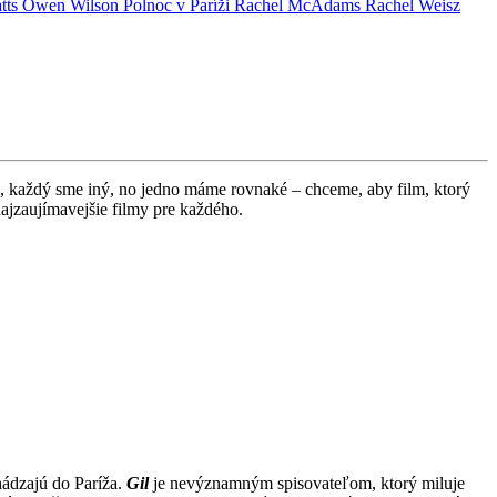
tts
Owen Wilson
Polnoc v Paríži
Rachel McAdams
Rachel Weisz
a, každý sme iný, no jedno máme rovnaké – chceme, aby film, ktorý
ajzaujímavejšie filmy pre každého.
chádzajú do Paríža.
Gil
je nevýznamným spisovateľom, ktorý miluje