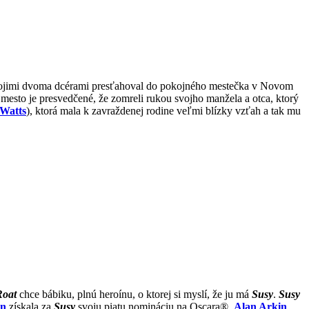
vojimi dvoma dcérami presťahoval do pokojného mestečka v Novom
mesto je presvedčené, že zomreli rukou svojho manžela a otca, ktorý
Watts
), ktorá mala k zavraždenej rodine veľmi blízky vzťah a tak mu
Roat
chce bábiku, plnú heroínu, o ktorej si myslí, že ju má
Susy
.
Susy
rn
získala za
Susy
svoju piatu nomináciu na Oscara®,
Alan Arkin