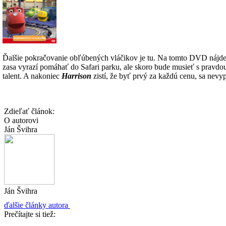
Ďalšie pokračovanie obľúbených vláčikov je tu. Na tomto DVD nájdet
zasa vyrazí pomáhať do Safari parku, ale skoro bude musieť s pravdou
talent. A nakoniec
Harrison
zistí, že byť prvý za každú cenu, sa nevy
Zdieľať článok:
O autorovi
Ján Švihra
Ján Švihra
ďalšie články autora
Prečítajte si tiež: