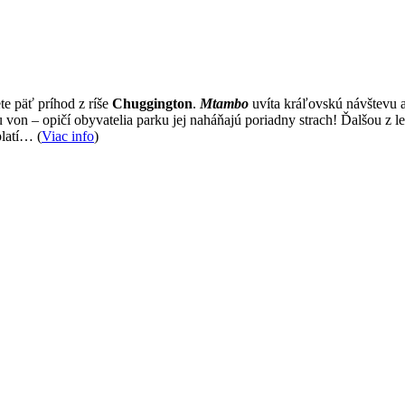
e päť príhod z ríše
Chuggington
.
Mtambo
uvíta kráľovskú návštevu a
 von – opičí obyvatelia parku jej naháňajú poriadny strach! Ďalšou z 
platí… (
Viac info
)