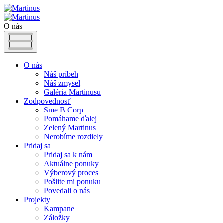
O nás
O nás
Náš príbeh
Náš zmysel
Galéria Martinusu
Zodpovednosť
Sme B Corp
Pomáhame ďalej
Zelený Martinus
Nerobíme rozdiely
Pridaj sa
Pridaj sa k nám
Aktuálne ponuky
Výberový proces
Pošlite mi ponuku
Povedali o nás
Projekty
Kampane
Záložky