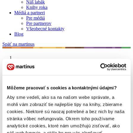
Náš labák
Knihy roka
Médiá a partneri
Pre médiá
Pre partnerov
Všeobecné kontakty
Blog
Späť na martinus
Martinus blog
Čína
Môžeme pracovať s cookies a kontaktnými údajmi?
Aby sme vedeli, ako sa na našom webe správate, a
O nás
Náš príbeh
mohli vám zobraziť tie najlepšie tipy na knihy, zbierame
Náš zmysel
cookies. Niektoré sú naozaj potrebné a bez nich by naša
Galéria Martinusu
stránka vôbec nefungovala. Okrem toho používame
Zodpovednosť
Sme B Corp
analytické cookies, ktoré nám umožňujú zisťovať, ako
Pomáhame ďalej
náš web funguje, a stále ho pre vás zlepšovať.