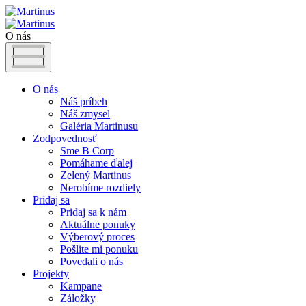
O nás
O nás
Náš príbeh
Náš zmysel
Galéria Martinusu
Zodpovednosť
Sme B Corp
Pomáhame ďalej
Zelený Martinus
Nerobíme rozdiely
Pridaj sa
Pridaj sa k nám
Aktuálne ponuky
Výberový proces
Pošlite mi ponuku
Povedali o nás
Projekty
Kampane
Záložky