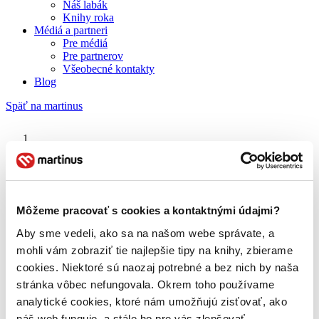
Náš labák
Knihy roka
Médiá a partneri
Pre médiá
Pre partnerov
Všeobecné kontakty
Blog
Späť na martinus
Martinus blog
Decision Points
Môžeme pracovať s cookies a kontaktnými údajmi?
Aby sme vedeli, ako sa na našom webe správate, a
O nás
Náš príbeh
mohli vám zobraziť tie najlepšie tipy na knihy, zbierame
Náš zmysel
cookies. Niektoré sú naozaj potrebné a bez nich by naša
Galéria Martinusu
stránka vôbec nefungovala. Okrem toho používame
Zodpovednosť
Sme B Corp
analytické cookies, ktoré nám umožňujú zisťovať, ako
Pomáhame ďalej
náš web funguje, a stále ho pre vás zlepšovať.