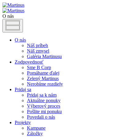
O nás
O nás
Náš príbeh
Náš zmysel
Galéria Martinusu
Zodpovednosť
Sme B Corp
Pomáhame ďalej
Zelený Martinus
Nerobíme rozdiely
Pridaj sa
Pridaj sa k nám
Aktuálne ponuky
Výberový proces
Pošlite mi ponuku
Povedali o nás
Projekty
Kampane
Záložky