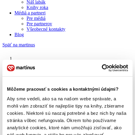
Náš labák
Knihy roka
Médiá a partneri
Pre médiá
Pre partnerov
Všeobecné kontakty
Blog
Späť na martinus
Martinus blog
Drevené záložky
Môžeme pracovať s cookies a kontaktnými údajmi?
Aby sme vedeli, ako sa na našom webe správate, a
O nás
Náš príbeh
mohli vám zobraziť tie najlepšie tipy na knihy, zbierame
Náš zmysel
cookies. Niektoré sú naozaj potrebné a bez nich by naša
Galéria Martinusu
stránka vôbec nefungovala. Okrem toho používame
Zodpovednosť
Sme B Corp
analytické cookies, ktoré nám umožňujú zisťovať, ako
Pomáhame ďalej
náš web funguje, a stále ho pre vás zlepšovať.