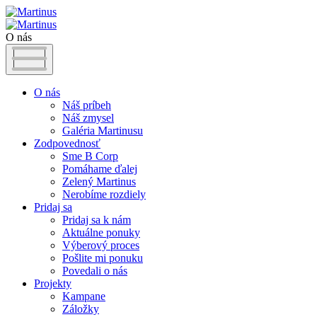
O nás
O nás
Náš príbeh
Náš zmysel
Galéria Martinusu
Zodpovednosť
Sme B Corp
Pomáhame ďalej
Zelený Martinus
Nerobíme rozdiely
Pridaj sa
Pridaj sa k nám
Aktuálne ponuky
Výberový proces
Pošlite mi ponuku
Povedali o nás
Projekty
Kampane
Záložky