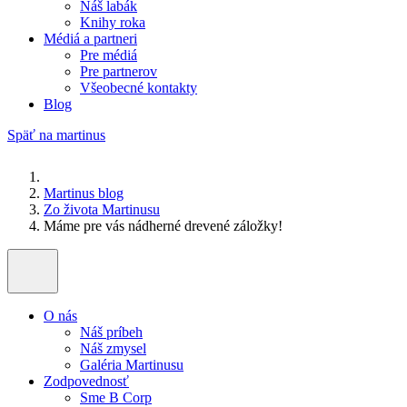
Náš labák
Knihy roka
Médiá a partneri
Pre médiá
Pre partnerov
Všeobecné kontakty
Blog
Späť na martinus
Martinus blog
Zo života Martinusu
Máme pre vás nádherné drevené záložky!
O nás
Náš príbeh
Náš zmysel
Galéria Martinusu
Zodpovednosť
Sme B Corp