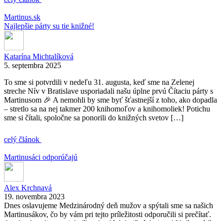
Martinus.sk
Najlepšie párty su tie knižné!
Katarína Michtalíková
5. septembra 2025
To sme si potvrdili v nedeľu 31. augusta, keď sme na Zelenej
streche Nív v Bratislave usporiadali našu úplne prvú Čítaciu párty s
Martinusom 🎉 A nemohli by sme byť šťastnejší z toho, ako dopadla
– stretlo sa na nej takmer 200 knihomoľov a knihomoliek! Potichu
sme si čítali, spoločne sa ponorili do knižných svetov […]
celý článok
Martinusáci odporúčajú
Alex Krchnavá
19. novembra 2023
Dnes oslavujeme Medzinárodný deň mužov a spýtali sme sa našich
Martinusákov, čo by vám pri tejto príležitosti odporučili si prečítať.