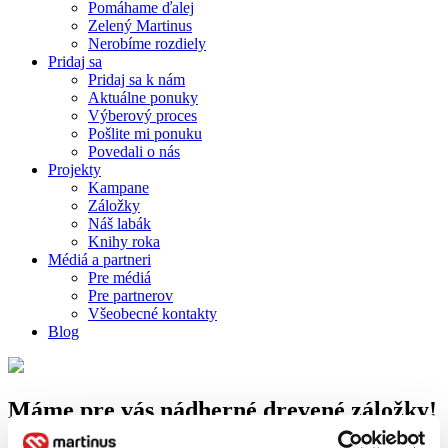
Pomáhame ďalej
Zelený Martinus
Nerobíme rozdiely
Pridaj sa
Pridaj sa k nám
Aktuálne ponuky
Výberový proces
Pošlite mi ponuku
Povedali o nás
Projekty
Kampane
Záložky
Náš labák
Knihy roka
Médiá a partneri
Pre médiá
Pre partnerov
Všeobecné kontakty
Blog
Máme pre vás nádherné drevené záložky!