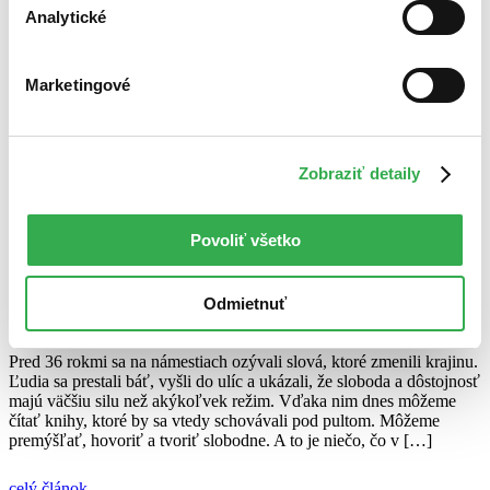
Juraj Šlesar
Analytické
Marketingové
Juraj Šlesar
Zobraziť detaily
ďalšie články autora
Prečítajte si tiež:
Sloboda nás spája aj v Martinuse
Povoliť všetko
Odmietnuť
Jakub Šuták
16. novembra 2025
Pred 36 rokmi sa na námestiach ozývali slová, ktoré zmenili krajinu.
Ľudia sa prestali báť, vyšli do ulíc a ukázali, že sloboda a dôstojnosť
majú väčšiu silu než akýkoľvek režim. Vďaka nim dnes môžeme
čítať knihy, ktoré by sa vtedy schovávali pod pultom. Môžeme
premýšľať, hovoriť a tvoriť slobodne. A to je niečo, čo v […]
celý článok