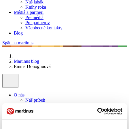
Náš labák
Knihy roka
Médiá a partneri
Pre médiá
Pre partnerov
Všeobecné kontakty
Blog
Späť na martinus
Martinus blog
Emma Donoghuová
O nás
Náš príbeh
Náš zmysel
Galéria Martinusu
Zodpovednosť
Sme B Corp
Pomáhame ďalej