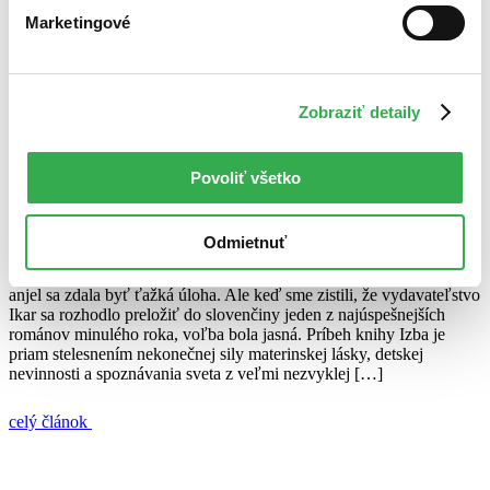
Juraj Šlesar
Marketingové
7. júna 2011
celý článok
Zobraziť detaily
anjelom za román
Dobrý anjel
Emma Donoghuová
Izba
recenzia
O izbe, ktorá je väzením, domovom a celým svetom
Povoliť všetko
Juraj Šlesar
21. apríla 2011
Odmietnuť
Vybrať knihu, ktorá by sa stala symbolom pomoci systému Dobrý
anjel sa zdala byť ťažká úloha. Ale keď sme zistili, že vydavateľstvo
Ikar sa rozhodlo preložiť do slovenčiny jeden z najúspešnejších
románov minulého roka, voľba bola jasná. Príbeh knihy Izba je
priam stelesnením nekonečnej sily materinskej lásky, detskej
nevinnosti a spoznávania sveta z veľmi nezvyklej […]
celý článok