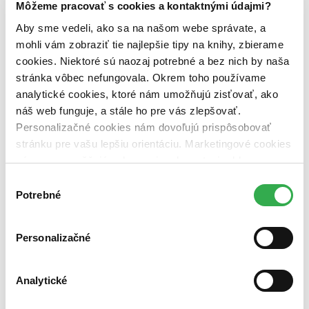
Zelený Martinus
Môžeme pracovať s cookies a kontaktnými údajmi?
Nerobíme rozdiely
Aby sme vedeli, ako sa na našom webe správate, a
Pridaj sa
Pridaj sa k nám
mohli vám zobraziť tie najlepšie tipy na knihy, zbierame
Aktuálne ponuky
cookies. Niektoré sú naozaj potrebné a bez nich by naša
Výberový proces
stránka vôbec nefungovala. Okrem toho používame
Pošlite mi ponuku
Povedali o nás
analytické cookies, ktoré nám umožňujú zisťovať, ako
Projekty
náš web funguje, a stále ho pre vás zlepšovať.
Kampane
Personalizačné cookies nám dovoľujú prispôsobovať
Záložky
Náš labák
stránku pre vašu lepšiu orientáciu. Marketingové cookies
Knihy roka
nám zas umožňujú zobrazenie relevantnej reklamy.
Médiá a partneri
Niektoré údaje zdieľame aj s tretími stranami. Veľmi by
Pre médiá
Výber
Pre partnerov
nám pomohlo, keby sme mohli používať všetky tieto
Potrebné
súhlasu
Všeobecné kontakty
cookies. Ďakujeme!
Blog
Personalizačné
Všetky články na tému: Emma Donoghuová
Román Izba je horúcim kandidátom na prestížnu Orange Price for
Fiction
Analytické