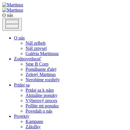
O nás
O nás
Náš príbeh
Náš zmysel
Galéria Martinusu
Zodpovednosť
Sme B Corp
Pomáhame ďalej
Zelený Martinus
Nerobíme rozdiely
Pridaj sa
Pridaj sa k nám
Aktuálne ponuky
Výberový proces
Pošlite mi ponuku
Povedali o nás
Projekty
Kampane
Záložky