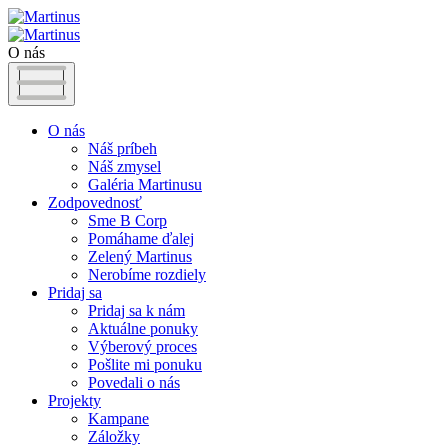
O nás
O nás
Náš príbeh
Náš zmysel
Galéria Martinusu
Zodpovednosť
Sme B Corp
Pomáhame ďalej
Zelený Martinus
Nerobíme rozdiely
Pridaj sa
Pridaj sa k nám
Aktuálne ponuky
Výberový proces
Pošlite mi ponuku
Povedali o nás
Projekty
Kampane
Záložky