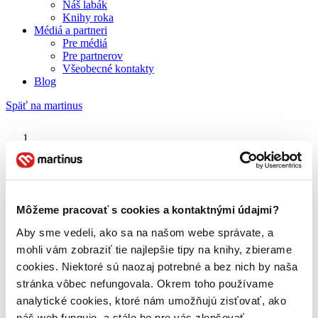
Náš labák
Knihy roka
Médiá a partneri
Pre médiá
Pre partnerov
Všeobecné kontakty
Blog
Späť na martinus
Martinus blog
Emmanuel Carrére
Môžeme pracovať s cookies a kontaktnými údajmi?
Aby sme vedeli, ako sa na našom webe správate, a
O nás
Náš príbeh
mohli vám zobraziť tie najlepšie tipy na knihy, zbierame
Náš zmysel
cookies. Niektoré sú naozaj potrebné a bez nich by naša
Galéria Martinusu
stránka vôbec nefungovala. Okrem toho používame
Zodpovednosť
Sme B Corp
analytické cookies, ktoré nám umožňujú zisťovať, ako
Pomáhame ďalej
náš web funguje, a stále ho pre vás zlepšovať.