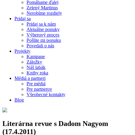
Pomáhame ďalej
Zelený Martinus
Nerobíme rozdiely
Pridaj sa
Pridaj sa k nám
Aktuálne ponuky
Výberový proces
Pošlite mi ponuku
Povedali o nás
Projekty
Kampane
Záložky
Náš labák
Knihy roka
Médiá a partneri
Pre médiá
Pre partnerov
Všeobecné kontakty
Blog
Literárna revue s Dadom Nagyom
(17.4.2011)