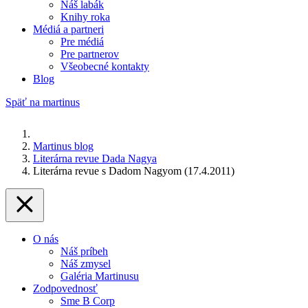
Náš labák
Knihy roka
Médiá a partneri
Pre médiá
Pre partnerov
Všeobecné kontakty
Blog
Späť na martinus
Martinus blog
Literárna revue Dada Nagya
Literárna revue s Dadom Nagyom (17.4.2011)
O nás
Náš príbeh
Náš zmysel
Galéria Martinusu
Zodpovednosť
Sme B Corp