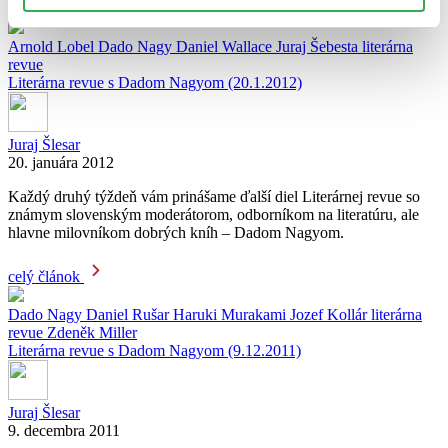
Prečítajte si tiež:
Arnold Lobel
Dado Nagy
Daniel Wallace
Juraj Šebesta
literárna
revue
Literárna revue s Dadom Nagyom (20.1.2012)
Juraj Šlesar
20. januára 2012
Každý druhý týždeň vám prinášame ďalší diel Literárnej revue so
známym slovenským moderátorom, odborníkom na literatúru, ale
hlavne milovníkom dobrých kníh – Dadom Nagyom.
celý článok
Dado Nagy
Daniel Rušar
Haruki Murakami
Jozef Kollár
literárna
revue
Zdeněk Miller
Literárna revue s Dadom Nagyom (9.12.2011)
Juraj Šlesar
9. decembra 2011