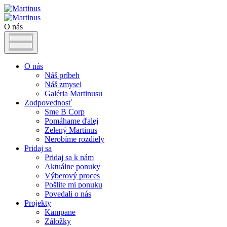
O nás
O nás
Náš príbeh
Náš zmysel
Galéria Martinusu
Zodpovednosť
Sme B Corp
Pomáhame ďalej
Zelený Martinus
Nerobíme rozdiely
Pridaj sa
Pridaj sa k nám
Aktuálne ponuky
Výberový proces
Pošlite mi ponuku
Povedali o nás
Projekty
Kampane
Záložky