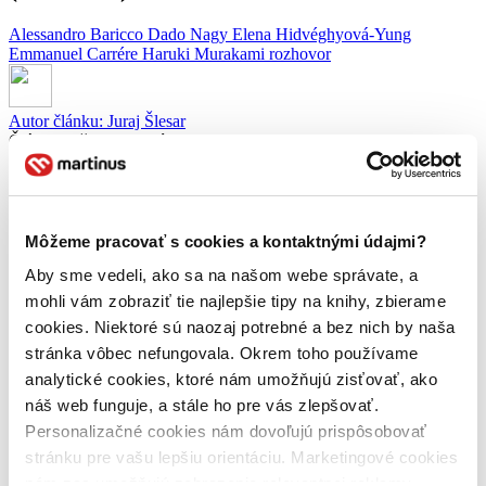
Alessandro Baricco
Dado Nagy
Elena Hidvéghyová-Yung
Emmanuel Carrére
Haruki Murakami
rozhovor
Autor článku:
Juraj Šlesar
Článok vyšiel:
18. apríla 2011
Zdieľať článok:
Každý druhý týždeň vám prinášame ďalší diel
Literárnej revue
so
známym slovenským moderátorom, odborníkom na literatúru, ale
Môžeme pracovať s cookies a kontaktnými údajmi?
hlavne milovníkom dobrých kníh –
Dadom Nagyom
.
Aby sme vedeli, ako sa na našom webe správate, a
Príjemný dobrý večer, milý priatelia, vitajte pri počúvaní Literárnej
mohli vám zobraziť tie najlepšie tipy na knihy, zbierame
revue rádia Slovensko, dnes na tému voda a more. Čakajú vás v nej
cookies. Niektoré sú naozaj potrebné a bez nich by naša
ukážky zo štyroch kníh – ktoré dokumentujú krásu, mohutnosť, ale
aj zničujúcu silu tohto živlu. Najskôr to bude
Emmanuel Carrére
stránka vôbec nefungovala. Okrem toho používame
a jeho román
Iné životy ako môj
, potom si prečítame ukážku z prvej
analytické cookies, ktoré nám umožňujú zisťovať, ako
časti trilógie
Kronika vtáčika na kľúčik
a na záver to bude úryvok
náš web funguje, a stále ho pre vás zlepšovať.
z knihy
Oceán more
od talianského autora
Alessandra Baricca
.
Našim dnešným hosťom bude spisovateľka
Elena Hidvéghyová-
Personalizačné cookies nám dovoľujú prispôsobovať
Yung
– autorka debutového románu
Dážď slivkových kvetov
, ktorý
stránku pre vašu lepšiu orientáciu. Marketingové cookies
sa odohráva v súčasnej Číne.
nám zas umožňujú zobrazenie relevantnej reklamy.