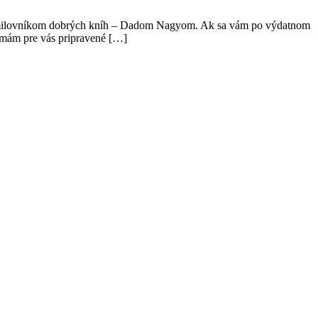
ne milovníkom dobrých kníh – Dadom Nagyom. Ak sa vám po výdatnom
e, mám pre vás pripravené […]