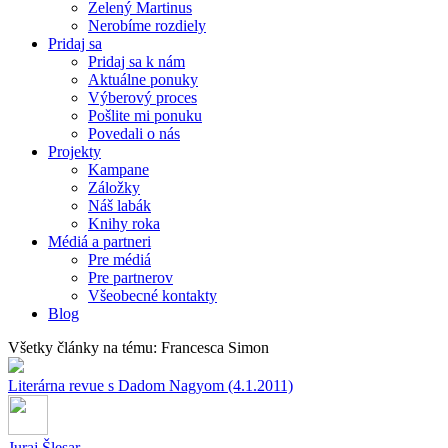
Zelený Martinus
Nerobíme rozdiely
Pridaj sa
Pridaj sa k nám
Aktuálne ponuky
Výberový proces
Pošlite mi ponuku
Povedali o nás
Projekty
Kampane
Záložky
Náš labák
Knihy roka
Médiá a partneri
Pre médiá
Pre partnerov
Všeobecné kontakty
Blog
Všetky články na tému: Francesca Simon
Literárna revue s Dadom Nagyom (4.1.2011)
Juraj Šlesar