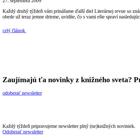
27. septembra 2009
Každý druhý týždeň vám prinášame ďalší diel Literárnej revue so 
obede už teraz jemne drieme, uvidíte, čo s vami ešte spraví nasledujú
celý článok
Zaujímajú ťa novinky z knižného sveta? Pr
odoberať newsletter
Každý týždeň pripravujeme newsletter plný (ne)knižných noviniek.
Odoberať newsletter