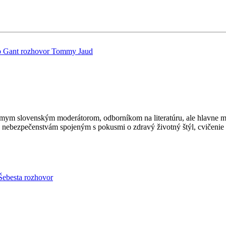
 Gant
rozhovor
Tommy Jaud
ámym slovenským moderátorom, odborníkom na literatúru, ale hlavne mi
 nebezpečenstvám spojeným s pokusmi o zdravý životný štýl, cvičenie a
 Šebesta
rozhovor