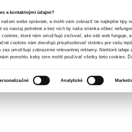
es a kontaktnými údajmi?
našom webe správate, a mohli vám zobraziť tie najlepšie tipy n
é sú naozaj potrebné a bez nich by naša stránka vôbec nefung
 cookies, ktoré nám umožňujú zisťovať, ako náš web funguje, a 
ačné cookies nám dovoľujú prispôsobovať stránku pre vašu lepši
zas umožňujú zobrazenie relevantnej reklamy. Niektoré údaje z
y nám pomohlo, keby sme mohli používať všetky tieto cookies. 
ersonalizačné
Analytické
Marketi