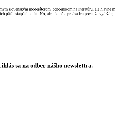
známym slovenským moderátorom, odborníkom na literatúru, ale hlav
cich päťdesiatpäť minút. No, ale, ak máte predsa len pocit, že vydržít
ihlás sa na odber nášho newslettra.