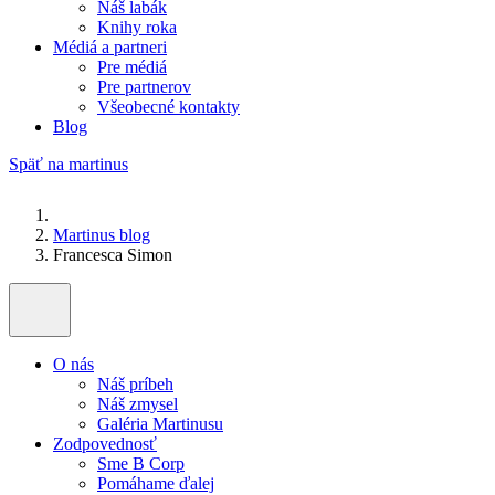
Náš labák
Knihy roka
Médiá a partneri
Pre médiá
Pre partnerov
Všeobecné kontakty
Blog
Späť na martinus
Martinus blog
Francesca Simon
O nás
Náš príbeh
Náš zmysel
Galéria Martinusu
Zodpovednosť
Sme B Corp
Pomáhame ďalej