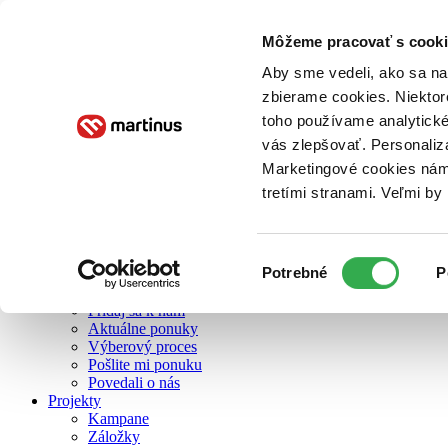
Môžeme pracovať s cooki
O nás
Aby sme vedeli, ako sa na 
zbierame cookies. Niektor
toho používame analytické
O nás
vás zlepšovať. Personaliz
Náš príbeh
Náš zmysel
Marketingové cookies nám 
Galéria Martinusu
tretími stranami. Veľmi b
Zodpovednosť
Sme B Corp
Pomáhame ďalej
Zelený Martinus
Výber
Potrebné
P
Nerobíme rozdiely
súhlasu
Pridaj sa
Pridaj sa k nám
Aktuálne ponuky
Výberový proces
Pošlite mi ponuku
Povedali o nás
Projekty
Kampane
Záložky