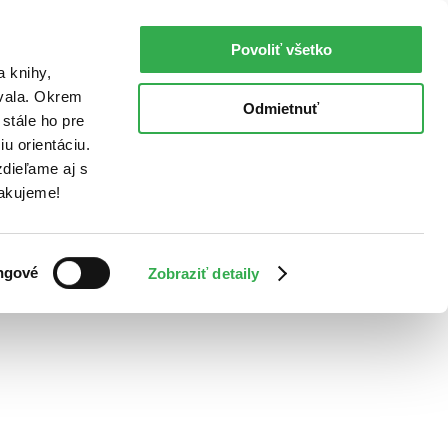
Povoliť všetko
a knihy,
ovala. Okrem
Odmietnuť
stále ho pre
u orientáciu.
dieľame aj s
Ďakujeme!
ngové
Zobraziť detaily