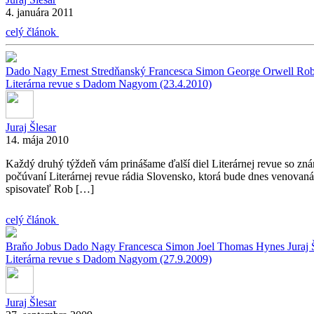
4. januára 2011
celý článok
Dado Nagy
Ernest Stredňanský
Francesca Simon
George Orwell
Rob
Literárna revue s Dadom Nagyom (23.4.2010)
Juraj Šlesar
14. mája 2010
Každý druhý týždeň vám prinášame ďalší diel Literárnej revue so zn
počúvaní Literárnej revue rádia Slovensko, ktorá bude dnes venovaná
spisovateľ Rob […]
celý článok
Braňo Jobus
Dado Nagy
Francesca Simon
Joel Thomas Hynes
Juraj
Literárna revue s Dadom Nagyom (27.9.2009)
Juraj Šlesar