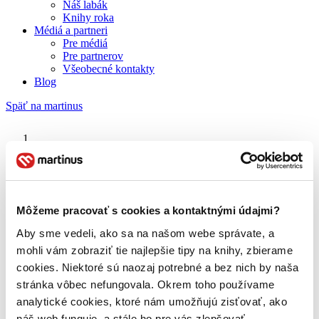
Náš labák
Knihy roka
Médiá a partneri
Pre médiá
Pre partnerov
Všeobecné kontakty
Blog
Späť na martinus
Martinus blog
Freedom
Môžeme pracovať s cookies a kontaktnými údajmi?
Aby sme vedeli, ako sa na našom webe správate, a
O nás
Náš príbeh
mohli vám zobraziť tie najlepšie tipy na knihy, zbierame
Náš zmysel
cookies. Niektoré sú naozaj potrebné a bez nich by naša
Galéria Martinusu
stránka vôbec nefungovala. Okrem toho používame
Zodpovednosť
Sme B Corp
analytické cookies, ktoré nám umožňujú zisťovať, ako
Pomáhame ďalej
náš web funguje, a stále ho pre vás zlepšovať.