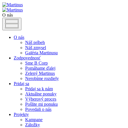
O nás
O nás
Náš príbeh
Náš zmysel
Galéria Martinusu
Zodpovednosť
Sme B Corp
Pomáhame ďalej
Zelený Martinus
Nerobíme rozdiely
Pridaj sa
Pridaj sa k nám
Aktuálne ponuky
Výberový proces
Pošlite mi ponuku
Povedali o nás
Projekty
Kampane
Záložky